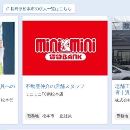
長野県松本市の求人一覧はこちら
器具への
不動産仲介の店舗スタッフ
老舗工
者｜資
ミニミニFC南松本店
 松本営
株式会
松本市 正社員
勤務地
勤務地