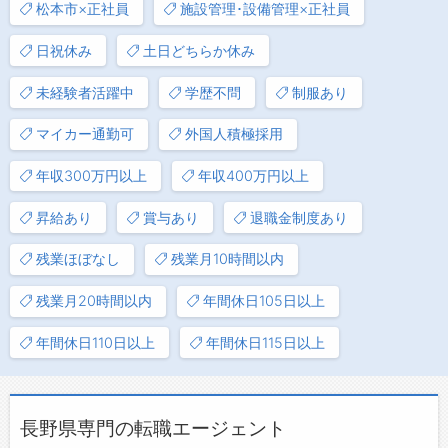
松本市×正社員
施設管理･設備管理×正社員
日祝休み
土日どちらか休み
未経験者活躍中
学歴不問
制服あり
マイカー通勤可
外国人積極採用
年収300万円以上
年収400万円以上
昇給あり
賞与あり
退職金制度あり
残業ほぼなし
残業月10時間以内
残業月20時間以内
年間休日105日以上
年間休日110日以上
年間休日115日以上
長野県専門の転職エージェント