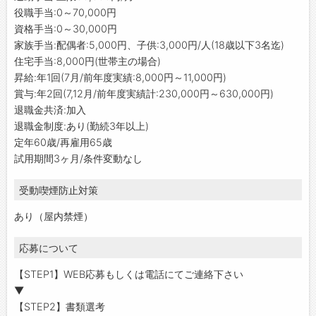
役職手当:0～70,000円
資格手当:0～30,000円
家族手当:配偶者:5,000円、子供:3,000円/人(18歳以下3名迄)
住宅手当:8,000円(世帯主の場合)
昇給:年1回(7月/前年度実績:8,000円～11,000円)
賞与:年2回(7,12月/前年度実績計:230,000円～630,000円)
退職金共済:加入
退職金制度:あり(勤続3年以上)
定年60歳/再雇用65歳
試用期間3ヶ月/条件変動なし
受動喫煙防止対策
あり（屋内禁煙）
応募について
【STEP1】WEB応募もしくは電話にてご連絡下さい
▼
【STEP2】書類選考