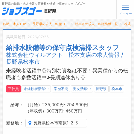
長野県の転職・求人情報を正社員や派遣で探せるジョブズゴー
長野県
メニュー
転職・求人TOP
長野県の求人・転職TOP
松本市の求人・転職情報一覧
株式
無料会員登録
ログイン
掲載開始日: 2026/07/26
給排水設備等の保守点検清掃スタッフ
メニュー
株式会社ウィルアクト 松本支店の求人情報 /
長野県松本市
トップ
詳細情報で求人を探す
未経験者活躍中◎特別な資格は不要！異業種からの転
タップで簡単に求人を探す
職者も多数活躍中♪長期連休あり◎
【初めての方へ】
正社員
未経験者活躍中
学歴不問
男女活躍中
長野県
松本市
長野県の求人検索で選ばれる理由
給与
（月給）235,000円~294,800円
転職支援サービスについて
（年収例）300万円~450万円
転職支援サービス
勤務地
長野県松本市南原1-2-5
転職ノウハウ(応募書類の書き方・面接対策など)
転職・採用コラム