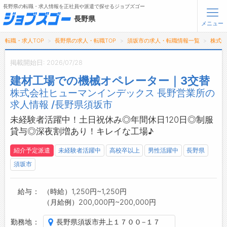
長野県の転職・求人情報を正社員や派遣で探せるジョブズゴー
長野県
メニュー
転職・求人TOP
長野県の求人・転職TOP
須坂市の求人・転職情報一覧
株式会
無料会員登録
ログイン
掲載開始日: 2026/07/28
建材工場での機械オペレーター｜3交替
メニュー
株式会社ヒューマンインデックス 長野営業所の
求人情報 /長野県須坂市
トップ
詳細情報で求人を探す
未経験者活躍中！土日祝休み◎年間休日120日◎制服
タップで簡単に求人を探す
貸与◎深夜割増あり！キレイな工場♪
【初めての方へ】
紹介予定派遣
未経験者活躍中
高校卒以上
男性活躍中
長野県
長野県の求人検索で選ばれる理由
須坂市
転職支援サービスについて
給与
（時給）1,250円~1,250円
転職支援サービス
（月給例）200,000円~200,000円
転職ノウハウ(応募書類の書き方・面接対策など)
勤務地
長野県須坂市井上１７００−１７
転職・採用コラム