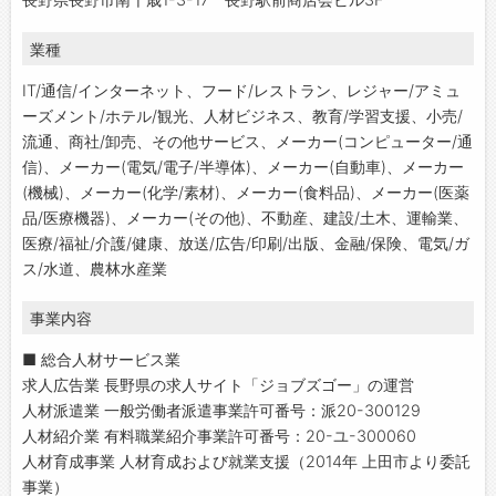
業種
IT/通信/インターネット、フード/レストラン、レジャー/アミュ
ーズメント/ホテル/観光、人材ビジネス、教育/学習支援、小売/
流通、商社/卸売、その他サービス、メーカー(コンピューター/通
信)、メーカー(電気/電子/半導体)、メーカー(自動車)、メーカー
(機械)、メーカー(化学/素材)、メーカー(食料品)、メーカー(医薬
品/医療機器)、メーカー(その他)、不動産、建設/土木、運輸業、
医療/福祉/介護/健康、放送/広告/印刷/出版、金融/保険、電気/ガ
ス/水道、農林水産業
事業内容
■ 総合人材サービス業
求人広告業 長野県の求人サイト「ジョブズゴー」の運営
人材派遣業 一般労働者派遣事業許可番号：派20-300129
人材紹介業 有料職業紹介事業許可番号：20-ユ-300060
人材育成事業 人材育成および就業支援（2014年 上田市より委託
事業）