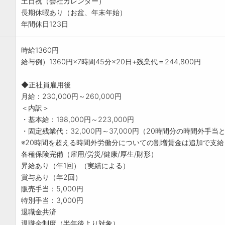
土日祝（会社カレンダー）
長期休暇あり（お盆、年末年始）
年間休日123日
時給1360円
給与例）1360円×7時間45分×20日+残業代＝244,800円
◆正社員雇用後
月給：230,000円～260,000円
＜内訳＞
・基本給：198,000円～223,000円
・固定残業代：32,000円～37,000円（20時間分の時間外手当とし
※20時間を超える時間外労働分についての割増賃金は追加で支給
各種保険完備（雇用/労災/健康/厚生/財形）
昇給あり（年1回）（実績による）
賞与あり（年2回）
販売手当：5,000円
特別手当：3,000円
退職金共済
退職金制度（半年後より対象）