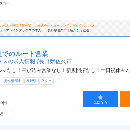
ズゴー
の求人・転職情報一覧
株式会社ヒューマンインデックスの求人
ューマンインデックスの求人）｜長野県佐久市｜紹介予定派遣
無料会員
転職支援サービスについて
ジ
社でのルート営業
スの求人情報 /長野県佐久市
転職支援サービス
会
転職ノウハウ(応募書類の書き方・面接対策な
お
ノルマなし！飛び込み営業なし！新規開拓なし！土日祝休み♪
ど)
よ
男性活躍中
長野県
佐久市
転職・採用コラム
00円
気になる
35