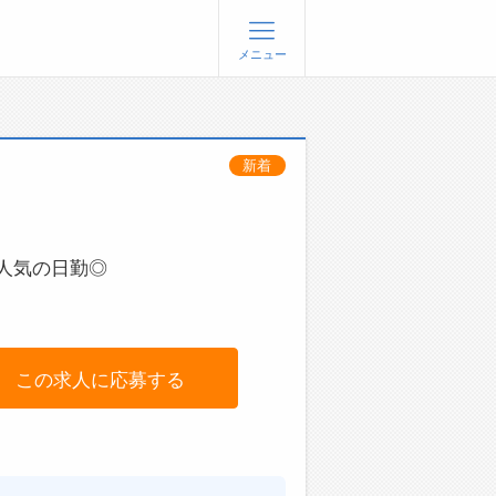
メニュー
登録
ログイン
新着
ョブズゴーについて
社概要
問い合わせ
人気の日勤◎
くあるご質問
この求人に応募する