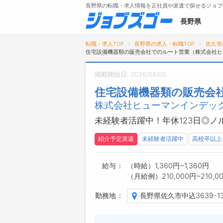
長野県の転職・求人情報を正社員や派遣で探せるジョブ
長野県
転職・求人TOP
長野県の求人・転職TOP
佐久市
住宅設備機器類の販売会社でのルート営業（株式会社ヒ
掲載開始日: 2026/08/05
メニュー
住宅設備機器類の販売会
株式会社ヒューマンインデック
トップ
詳細情報で求人を探す
未経験者活躍中！年休123日◎
タップで簡単に求人を探す
紹介予定派遣
未経験者活躍中
高校卒以上
【初めての方へ】
長野県の求人検索で選ばれる理由
給与
（時給）1,360円~1,360円
（月給例）210,000円~210,0
勤務地
長野県佐久市中込3639-1