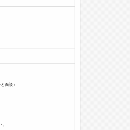
ーと面談）
い。