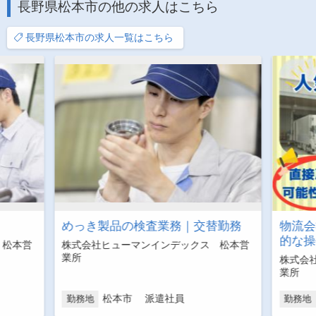
長野県松本市の他の求人はこちら
長野県松本市の求人一覧はこちら
めっき製品の検査業務｜交替勤務
物流会
的な操
 松本営
株式会社ヒューマンインデックス 松本営
業所
株式会
業所
松本市 派遣社員
勤務地
勤務地