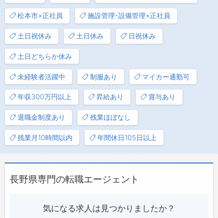
松本市×正社員
施設管理･設備管理×正社員
土日祝休み
土日休み
日祝休み
土日どちらか休み
未経験者活躍中
制服あり
マイカー通勤可
年収300万円以上
昇給あり
賞与あり
退職金制度あり
残業ほぼなし
残業月10時間以内
年間休日105日以上
長野県専門の転職エージェント
気になる求人は見つかりましたか？