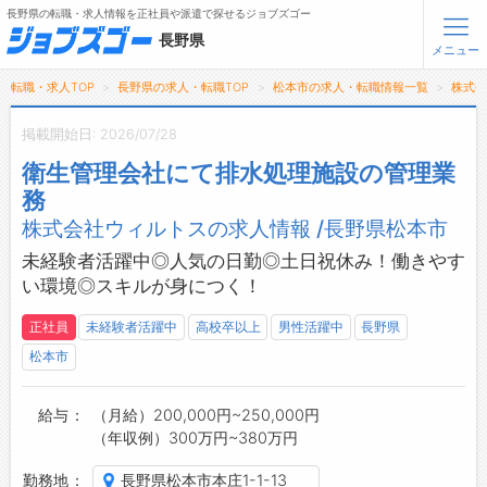
長野県の転職・求人情報を正社員や派遣で探せるジョブズゴー
長野県
メニュー
転職・求人TOP
長野県の求人・転職TOP
松本市の求人・転職情報一覧
株式
無料会員登録
ログイン
掲載開始日: 2026/07/28
衛生管理会社にて排水処理施設の管理業
メニュー
務
トップ
株式会社ウィルトスの求人情報 /長野県松本市
詳細情報で求人を探す
未経験者活躍中◎人気の日勤◎土日祝休み！働きやす
タップで簡単に求人を探す
い環境◎スキルが身につく！
【初めての方へ】
正社員
未経験者活躍中
高校卒以上
男性活躍中
長野県
長野県の求人検索で選ばれる理由
松本市
転職支援サービスについて
給与
（月給）200,000円~250,000円
転職支援サービス
（年収例）300万円~380万円
転職ノウハウ(応募書類の書き方・面接対策など)
勤務地
長野県松本市本庄1-1-13
転職・採用コラム