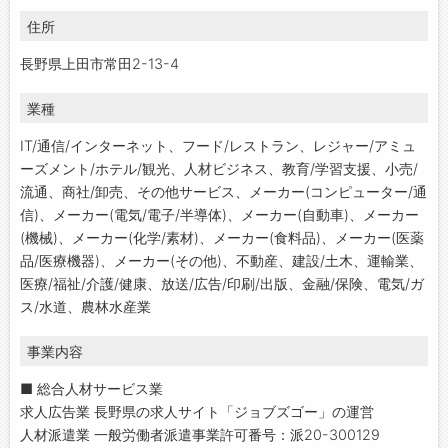
住所
長野県上田市常田2-13-4
業種
IT/通信/インターネット、フード/レストラン、レジャー/アミュ
ーズメント/ホテル/観光、人材ビジネス、教育/学習支援、小売/
流通、商社/卸売、その他サービス、メーカー(コンピューター/通
信)、メーカー(電気/電子/半導体)、メーカー(自動車)、メーカー
(機械)、メーカー(化学/素材)、メーカー(食料品)、メーカー(医薬
品/医療機器)、メーカー(その他)、不動産、建設/土木、運輸業、
医療/福祉/介護/健康、放送/広告/印刷/出版、金融/保険、電気/ガ
ス/水道、農林水産業
事業内容
■ 総合人材サービス業
求人広告業 長野県の求人サイト「ジョブズゴー」の運営
人材派遣業 一般労働者派遣事業許可番号：派20-300129