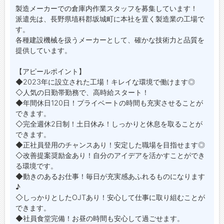
製造メーカーでの倉庫内作業スタッフを募集しています！
派遣先は、長野県埴科郡坂城町に本社を置く製造業の工場で
す。
各種建設機械を扱うメーカーとして、確かな技術力と品質を
提供しています。
【アピールポイント】
◆2023年に設立された工場！キレイな環境で働けます◎
◇人気の日勤帯勤務で、高時給スタート！
◆年間休日120日！プライベートの時間も充実させることが
できます。
◇完全週休2日制！土日休み！しっかりと休息を取ることが
できます。
◆正社員登用のチャンスあり！安定した職場を目指せます◎
◇改善提案奨励金あり！自分のアイデアを活かすことができ
る環境です。
◆動きのあるお仕事！毎日が充実感あふれるものになります
♪
◇しっかりとしたOJTあり！安心して仕事に取り組むことが
できます。
◆社員食堂完備！お昼の時間も安心して過ごせます。