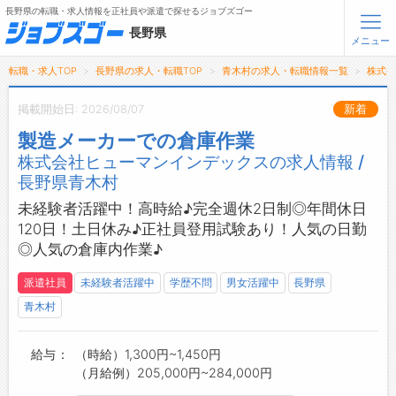
長野県の転職・求人情報を正社員や派遣で探せるジョブズゴー
長野県
メニュー
転職・求人TOP
長野県の求人・転職TOP
青木村の求人・転職情報一覧
株式
無料会員登録
ログイン
掲載開始日: 2026/08/07
新着
製造メーカーでの倉庫作業
メニュー
株式会社ヒューマンインデックスの求人情報 /
長野県青木村
トップ
詳細情報で求人を探す
未経験者活躍中！高時給♪完全週休2日制◎年間休日
タップで簡単に求人を探す
120日！土日休み♪正社員登用試験あり！人気の日勤
◎人気の倉庫内作業♪
【初めての方へ】
長野県の求人検索で選ばれる理由
派遣社員
未経験者活躍中
学歴不問
男女活躍中
長野県
青木村
転職支援サービスについて
転職支援サービス
給与
（時給）1,300円~1,450円
（月給例）205,000円~284,000円
転職ノウハウ(応募書類の書き方・面接対策など)
転職・採用コラム