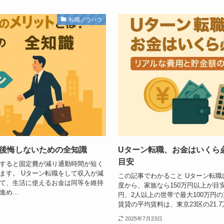
転職ノウハウ
後悔しないための全知識
Uターン転職、お金はいくら
目安
をすると固定費が減り通勤時間が短く
ます。 Uターン転職をして収入が減
この記事でわかること Uターン転職
て、生活に使えるお金は同等を維持
度から、家族なら150万円以上が目
め...
円、2人以上の世帯で最大100万円
賃貸の平均賃料は、東京23区の21.7万
2025年7月23日