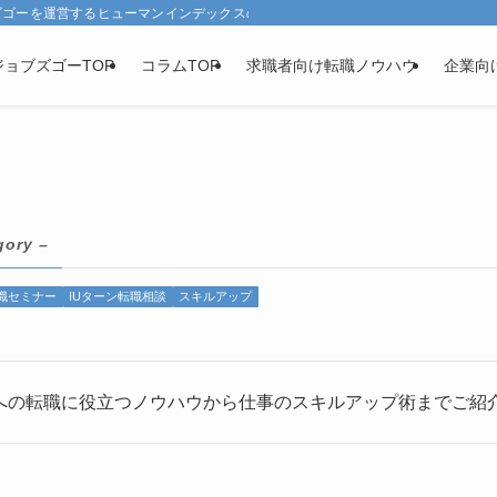
ズゴーを運営するヒューマンインデックスの求人・転職コラムです。
ジョブズゴーTOP
コラムTOP
求職者向け
転職ノウハウ
企業向
gory –
職セミナー
IUターン転職相談
スキルアップ
への転職に役立つノウハウから仕事のスキルアップ術までご紹