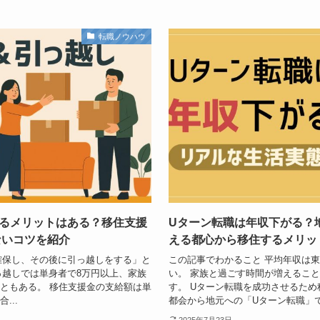
転職ノウハウ
るメリットはある？移住支援
Uターン転職は年収下がる？
ないコツを紹介
える都心から移住するメリッ
確保し、その後に引っ越しをする」と
この記事でわかること 平均年収は東
っ越しでは単身者で8万円以上、家族
い。 家族と過ごす時間が増えるこ
こともある。 移住支援金の支給額は単
す。 Uターン転職を成功させるた
...
都会から地元への「Uターン転職」で年