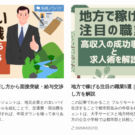
転職ノウハウ
探し方から面接突破・給与交渉
地方で稼げる注目の職業5選
し方を解説
ージェントは、地元企業との太いパイ
この記事でわかること フルリモー
ールを組むことで、交通費・宿泊費を
生活することで都市部並みの年収を
用すれば、年収ダウンを補って余りあ
ェントは、大手サービスと地方特化
..
方の公立小学校では都市部と比較して一
2025年8月27日