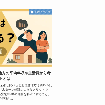
転職ノウハウ
地方の平均年収や生活費から考
トとは
京都と比べると北信越地方は約15%低
ともUターン転職の大きなメリットで
め秘訣は転職の目的を明確にすること。
収が...