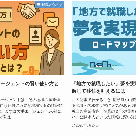
転職ノウハウ
エージェントの賢い使い方と
「地方で就職したい」夢を実
解して移住を叶えるには
エージェントは、その地域の産業構
この記事でわかること 長野県や山
伴う転職に必要な地域特有の情報に
る地域への移住は常に人気がある 
、まずは大手エージェント2-3社に
独自の産業構造、企業の文化や雰囲
決ま...
い非公開求人といった情報に深い知見を
2025年8月27日