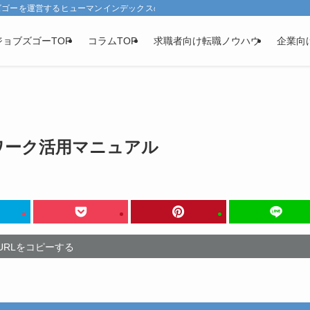
ズゴーを運営するヒューマンインデックスの求人・転職コラムです。
ジョブズゴーTOP
コラムTOP
求職者向け
転職ノウハウ
企業向
ワーク活用マニュアル
URLをコピーする