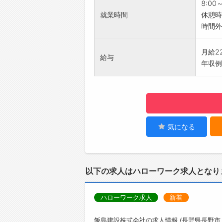
現在は
8:00
設計→
就業時間
休憩時
できる
時間外
【やり
製図ソ
月給2
給与
描いて
年収例
建物は
決めて
た達成
【変更
企業の
気になる
以下の求人はハローワーク求人となり
ハローワーク求人
新着
飯島建設株式会社の求人情報 /長野県長野市