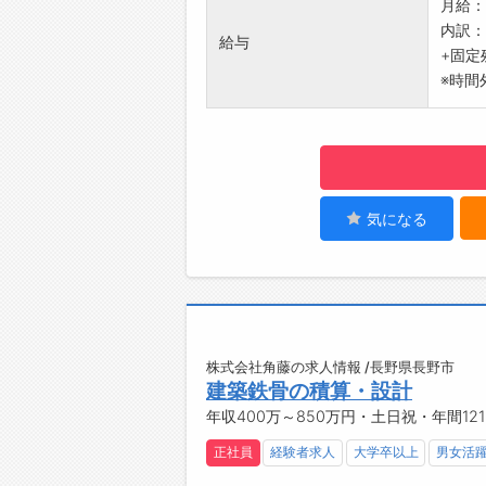
月給：
内訳：基
給与
+固定
※時間
気になる
株式会社角藤の求人情報 /長野県長野市
建築鉄骨の積算・設計
年収400万～850万円・土日祝・年間12
正社員
経験者求人
大学卒以上
男女活