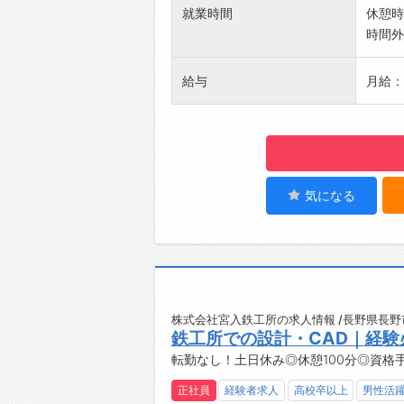
専門工
就業時間
休憩時
ていま
時間外
複数事
できま
給与
月給：
設計会
行いな
り残っ
います
鉄骨事
建築か
気になる
能とな
株式会社宮入鉄工所の求人情報 /長野県長野
鉄工所での設計・CAD｜経験
転勤なし！土日休み◎休憩100分◎資格
正社員
経験者求人
高校卒以上
男性活