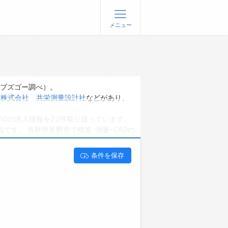
メニュー
登録
ログイン
ョブズゴーについて
ョブズゴー調べ）。
・
株式会社 共栄測量設計社
などがあり、
社概要
ADの求人情報を22件取り扱っています。
問い合わせ
です。 長野県長野市で積算･測量･CADの
くあるご質問
条件を保存