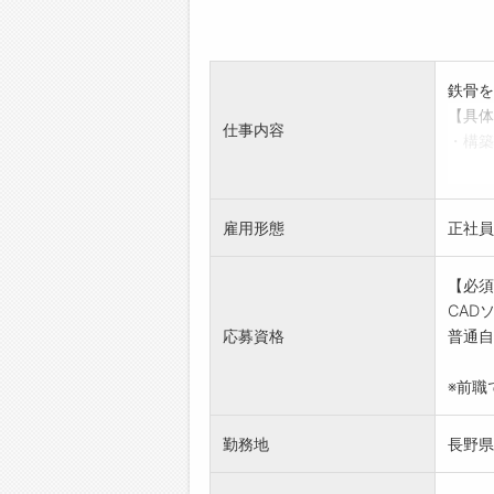
鉄骨を
【具体
仕事内容
・構築
してい
作成
や材料
雇用形態
正社員
・工事
・設計
【必須
った視
CAD
【背景
応募資格
普通自
首都圏
大型ビ
※前職
原寸図
【求人
勤務地
長野県
資格取
資格取