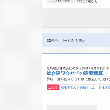
こだわり条件
特に指定なし
32件
中、 1〜30件を表示
飯島建設株式会社の求人情報 /長野県長野市
総合建設会社での建築積算
昇給・賞与あり◎長野県に根差して働け
正社員
経験者求人
高校卒以上
男性活