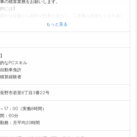
事の積算業務をお願いします。
的には】
図や仕様書から材料や数量を算出し、工事費の見積もりを作成し
だきます。
もっと見る
の雰囲気】
建設業（ゼネコン）でありながら、公共建物などの建築部門以外
部門にも力を入れています。
同士の意見交換も活発に行われており、風通しが良い社風です。
】
的なPCスキル
自動車免許
積算経験者
長野市若里6丁目3番22号
0～17：00（実働8時間）
間：60分
勤務：月平均20時間