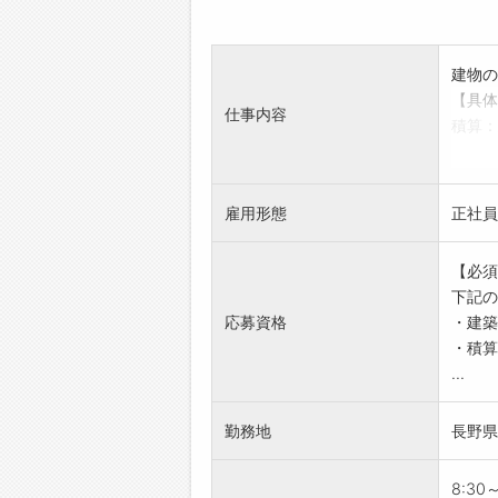
建物の
【具体
仕事内容
積算：
や、 
設計：
ます。
雇用形態
正社員
※お客
す。
【必須
【やり
下記の
本社所
応募資格
・建築
プロジ
・積算
や、い
...
ができ
【職場
勤務地
長野県
先輩社
ださい
【メッ
8:30