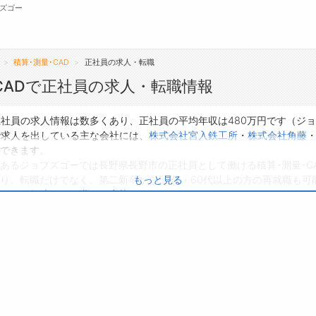
ズゴー
積算･測量･CAD
正社員の求人・転職
無料会員
CADで正社員の求人・転職情報
転職支援サービスについて
ジ
の正社員の求人情報は数多くあり、正社員の平均年収は480万円です（ジ
で求人を出している主な会社には、
株式会社宮入鉄工所
・
株式会社角藤
転職支援サービス
会
できます。
あるジョブズゴーでは長野県長野市の正社員として働ける積算･測量･C
転職ノウハウ(応募書類の書き方・面接対策な
お
、転職だけでなく、第二新卒から50代・60代以上の方の再就職も可能
もっと見る
ど)
よ
、ぜひ興味のある職種に応募してみてくださいね。
転職・採用コラム