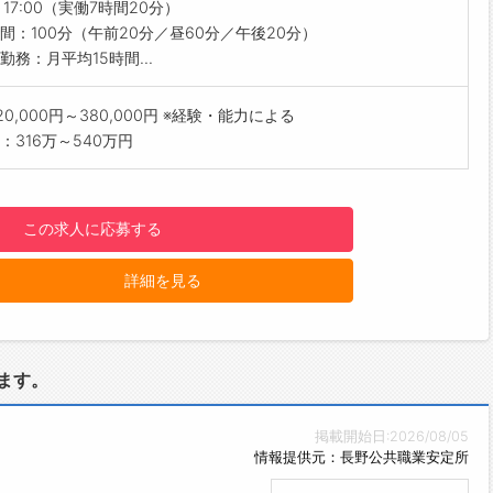
主に大手ゼネコン向けの鉄骨製品の製造を行っています。
～17:00（実働7時間20分）
製作→検査→納品という流れで、日々高い品質の製品を安定供給
間：100分（午前20分／昼60分／午後20分）
体制にあります
勤務：月平均15時間...
がい】
フトを使って建物をデータ上で組み、それぞれのデータを図面に
20,000円～380,000円 ※経験・能力による
います。
：316万～540万円
大きいほど基準が厳しく複雑となることから、構成や加工方法を
いくことが難しくなりますが、それらを全てクリアして完成させ
感は他には代えがたいものがあります。
この求人に応募する
の範囲】
定める業務
詳細を見る
ます。
掲載開始日:2026/08/05
情報提供元：長野公共職業安定所