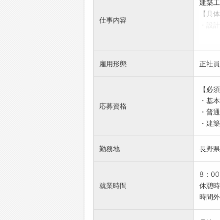
建築工
【具体
仕事内容
・設計
ていた
【会社
・総合
雇用形態
正社員
に住宅
・社員
【必須
・基本
応募資格
・普通
・建築
勤務地
長野県
8：0
就業時間
休憩時
時間外