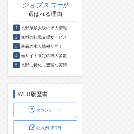
ジョブズゴー
が
選ばれる理由
1
長野県最大級の求人情報
2
無料の転職支援サービス
3
最新の求人情報が届く
4
当サイト限定の求人多数
5
長野に特化し豊富な実績
WEB履歴書
ダウンロード
記入例 (PDF)