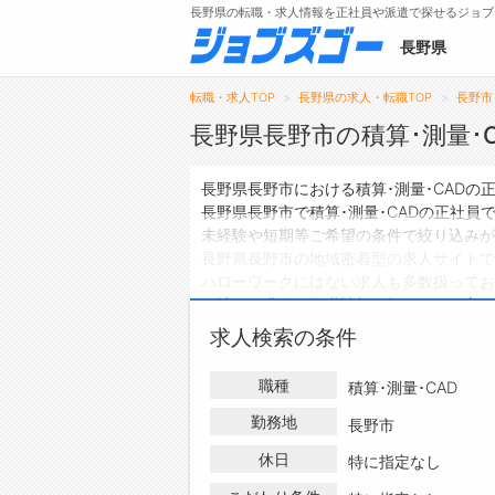
長野県の転職・求人情報を正社員や派遣で探せるジョブ
長野県
転職・求人TOP
長野県の求人・転職TOP
長野市
長野県長野市の積算･測量･
メニュー
長野県長野市における積算･測量･CAD
長野県長野市で積算･測量･CADの正社員
トップ
未経験や短期等ご希望の条件で絞り込みが
長野県長野市の地域密着型の求人サイトで
詳細情報で求人を探す
ハローワークにはない求人も多数扱っており
タップで簡単に求人を探す
正社員の求人・転職情報を探している方は
【初めての方へ】
求人検索の条件
長野県の求人検索で選ばれる理由
職種
積算･測量･CAD
勤務地
長野市
休日
特に指定なし