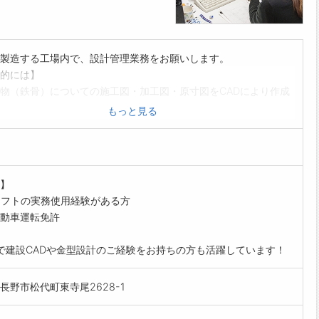
製造する工場内で、設計管理業務をお願いします。
的には】
物（鉄骨）についての施工図・加工図・原寸図をCADにより作成
ただきます。
もっと見る
した建築設計図をもとに、鉄骨製作のために必要な工作図の作成
発注を行います。
内容について施工業者と打ち合わせもあります。
者として建物の全体から細かいところまで確認しているため、違
】
点で建物も見ることができます。
ソフトの実務使用経験がある方
】
動車運転免許
を中心に、再開発事業が増加しています。
ル・工場等の設計図から、骨組みとなる鉄骨の施工図・加工図・
で建設CADや金型設計のご経験をお持ちの方も活躍しています！
をＣＡＤにより作成していただきます。
のポイント】
長野市松代町東寺尾2628-1
得制度があります。
得費用は会社にて負担します。