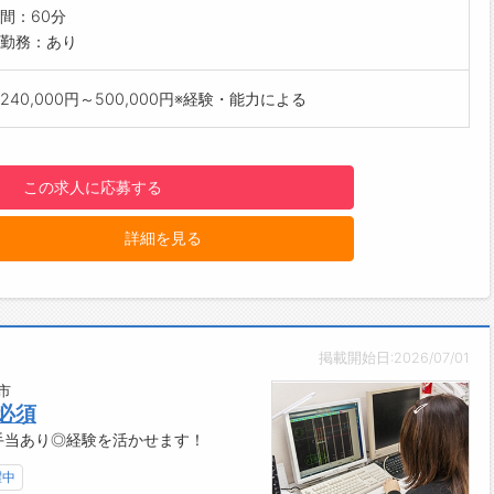
事会社として、鉄骨、橋梁、杭、土木、外装ｅｔｃの事業を行っ
間：60分
す。
勤務：あり
業を担当することは無いので、専門的な技術を身につけることが
す。
240,000円～500,000円※経験・能力による
社、建設会社に対して、商品特性や、施工方法など様々な提案を
がら営業～設計～工事まで行うので、自分が描いたものが形とな
ていくことへの達成感ややりがいは非常に感じられる仕事だと思
この求人に応募する
。
業においては、国内最高位のSグレード認定工場を保有し、巨大
詳細を見る
ら超高層ビルまで建物の種類を限定することなく鉄骨の製作が可
っています。
掲載開始日:2026/07/01
市
必須
手当あり◎経験を活かせます！
躍中