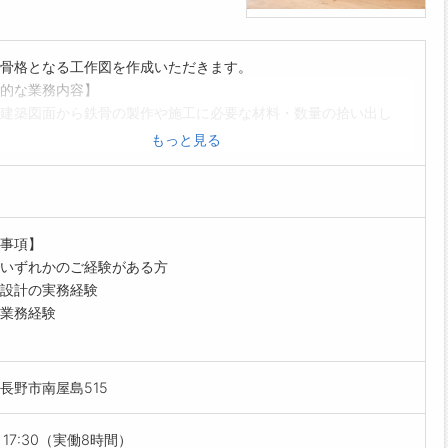
骨格となる工作図を作成いただきます。
的な業務内容】
建築図面から鉄骨の製作や施工に必要な材料・数量の拾い出し
見積資料の作成を行います。
もっと見る
建物の骨組みとなる鉄骨の工作図（施工図、加工図）作成を行い
様との打ち合わせを通して専用CADを使用して設計していきま
事項】
がい】
いずれかのご経験がある方
在地の長野県を主とした地域密着型の工事から全国規模のビッグ
設計の実務経験
ェクトまで幅広く参画しているため、地域の発展に貢献すること
業務経験
ずれは日本を代表する建設に携わりたいという想いを叶えること
ます。
の雰囲気・社風】
長野市南屋島515
員がサポートしますので、何事にも臆さずチャレンジしてみてく
。
セージ】
～17:30（実働8時間）