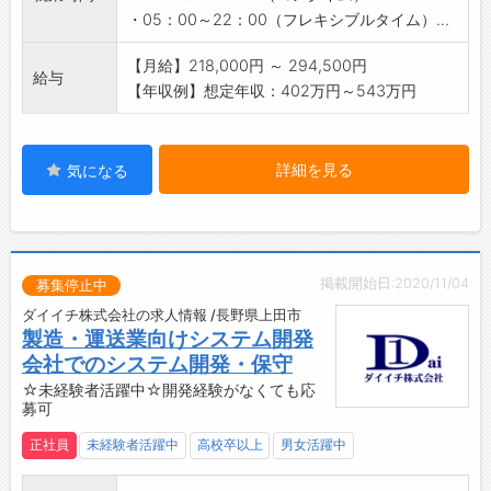
できてプライベートも充実！
・05：00～22：00（フレキシブルタイム）...
福利厚生も充実していますので安心して入社し
ていただける体制が整っています。
【月給】218,000円 ～ 294,500円
給与
【社内設備】
【年収例】想定年収：402万円～543万円
食堂完備（280円～330円）
詳細を見る
気になる
掲載開始日:2020/11/04
募集停止中
ダイイチ株式会社の求人情報 /長野県上田市
製造・運送業向けシステム開発
会社でのシステム開発・保守
☆未経験者活躍中☆開発経験がなくても応
募可
正社員
未経験者活躍中
高校卒以上
男女活躍中