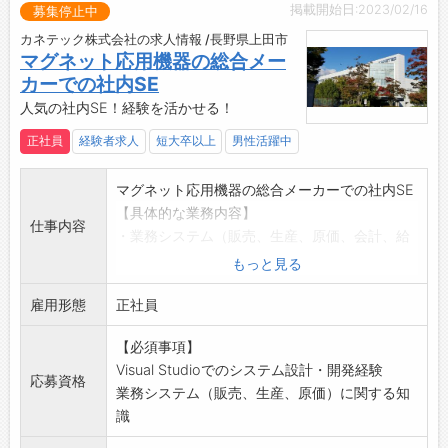
掲載開始日:2023/02/16
募集停止中
カネテック株式会社の求人情報 /長野県上田市
マグネット応用機器の総合メー
カーでの社内SE
人気の社内SE！経験を活かせる！
正社員
経験者求人
短大卒以上
男性活躍中
マグネット応用機器の総合メーカーでの社内SE
【具体的な業務内容】
仕事内容
・業務システム（販売、生産、原価、会計、給
与）の開発、保守管理
もっと見る
・社内パソコン、サーバー、ネットワークの保
雇用形態
守管理
正社員
【おすすめポイント】
【必須事項】
受注引合いから商談、お客さんの求める製品を
Visual Studioでのシステム設計・開発経験
製作し喜んでいただける事業です。
応募資格
業務システム（販売、生産、原価）に関する知
【やりがい】
識
社内での業務フローやシステムをプログラム化
する