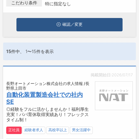
上田市で運用･監視･保守･サポートの求人・転職情報を探してい
こだわり条件
特に指定なし
る方は、ぜひ興味のある職種に応募してみてくださいね。
ジョブズゴーについて
確認／変更
会社概要
お問い合わせ
よくあるご質問
15件
中、 1〜15件を表示
掲載開始日:2026/07/17
長野オートメーション株式会社の求人情報 /長
野県上田市
自動化装置製造会社での社内
SE
◎経験をフルに活かしませんか！福利厚生
充実！パパ育休取得実績あり！フレックス
タイム制！
正社員
経験者求人
高校卒以上
男女活躍中