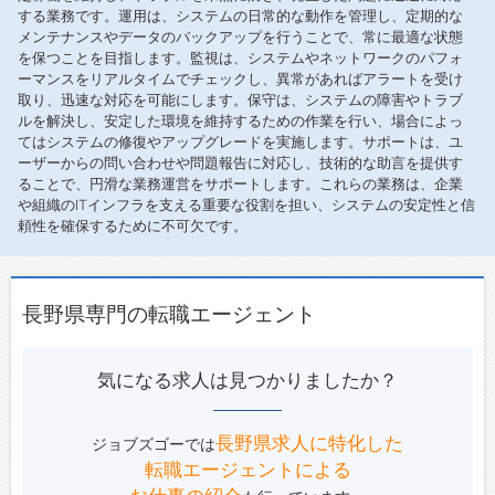
する業務です。運用は、システムの日常的な動作を管理し、定期的な
メンテナンスやデータのバックアップを行うことで、常に最適な状態
を保つことを目指します。監視は、システムやネットワークのパフォ
ーマンスをリアルタイムでチェックし、異常があればアラートを受け
取り、迅速な対応を可能にします。保守は、システムの障害やトラブ
ルを解決し、安定した環境を維持するための作業を行い、場合によっ
てはシステムの修復やアップグレードを実施します。サポートは、ユ
ーザーからの問い合わせや問題報告に対応し、技術的な助言を提供す
ることで、円滑な業務運営をサポートします。これらの業務は、企業
や組織のITインフラを支える重要な役割を担い、システムの安定性と信
頼性を確保するために不可欠です。
長野県専門の転職エージェント
気になる求人は見つかりましたか？
長野県求人に特化した
ジョブズゴーでは
転職エージェントによる