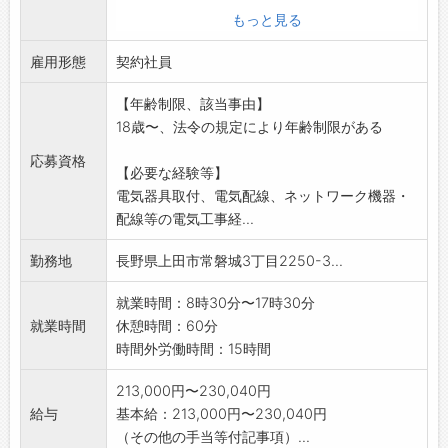
設置配線工事、設置機器の保守点検・修理を行
もっと見る
う業務です。
雇用形態
*弱電工事、通信・ネットワーク工事が中心で
契約社員
す。
【年齢制限、該当事由】
(社用車使用、必要な工具は貸与します)
18歳〜、法令の規定により年齢制限がある
*新築現場では、現場代人として施工管理や
クライアントや建築業者との調整も行います。
応募資格
【必要な経験等】
*入社後、まずはセキュリティスタッフとして警
電気器具取付、電気配線、ネットワーク機器・
備業務
配線等の電気工事経...
に従事し、自分自身が施工や点検することとな
る
勤務地
長野県上田市常磐城3丁目2250-3...
機械警備システムの知識経験の習得をしていた
だきます。
就業時間：8時30分〜17時30分
*社内規程により、警備未経験者に限ります。
就業時間
休憩時間：60分
変更の範囲:会社の定める業務
時間外労働時間：15時間
213,000円〜230,040円
給与
基本給：213,000円〜230,040円
（その他の手当等付記事項）...