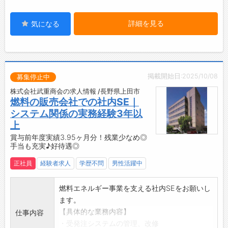
丁寧に指導）を実施します！
・その後はOJT研修を通じて、先輩がマンツー
詳細を見る
気になる
マンで指導します◎
【職場の雰囲気】
・小規模な会社ならではの和気あいあいとした
職場環境です♪
掲載開始日:2025/10/08
・社員同士が日常的にコミュニケーションを取
募集停止中
り合っています＾＾
株式会社武重商会の求人情報 /長野県上田市
・仕事で悩んだり、プライベートな相談があっ
燃料の販売会社での社内SE｜
たりする際にも、気軽に頼れる先輩や仲間が近
システム関係の実務経験3年以
くにいることが当社の強みです◎
上
・支え合いながら成長できる職場で、あなたも
賞与前年度実績3.95ヶ月分！残業少なめ◎
手当も充実♪好待遇◎
安心して働くことができます！
【働き方に関して】
正社員
経験者求人
学歴不問
男性活躍中
◇年間休日121日&土日祝休み♪
・ワークライフバランスのとれた働き方が可能
燃料エネルギー事業を支える社内SEをお願いし
です◎
ます。
◇残業少なめ◎
【具体的な業務内容】
仕事内容
・月6時間程度と少なめで、プライベートも大
・受発注システムの管理、改修