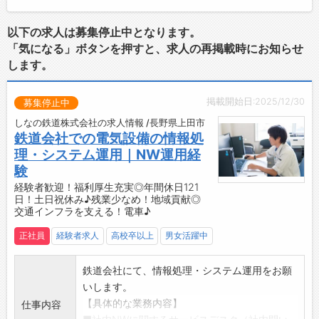
以下の求人は募集停止中となります。
「気になる」ボタンを押すと、求人の再掲載時にお知らせ
します。
掲載開始日:2025/12/30
募集停止中
しなの鉄道株式会社の求人情報 /長野県上田市
鉄道会社での電気設備の情報処
理・システム運用｜NW運用経
験
経験者歓迎！福利厚生充実◎年間休日121
日！土日祝休み♪残業少なめ！地域貢献◎
交通インフラを支える！電車♪
正社員
経験者求人
高校卒以上
男女活躍中
鉄道会社にて、情報処理・システム運用をお願
いします。
【具体的な業務内容】
仕事内容