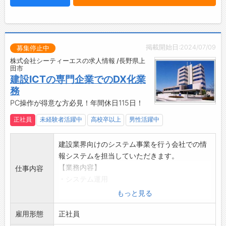
きやすい環境です♪
を持ちながら、地域社会の発展に貢献できるや
【働き方に関して】
りがいを感じられます。
◆DX化を推進！
・業務の効率化を進めています。
掲載開始日:2024/07/09
◆残業少なめ♪
募集停止中
・残業は月10時間程度なので、ワークライフバ
株式会社シーティーエスの求人情報 /長野県上
田市
ランスを大切にしながら働けます◎
建設ICTの専門企業でのDX化業
務
PC操作が得意な方必見！年間休日115日！
正社員
未経験者活躍中
高校卒以上
男性活躍中
建設業界向けのシステム事業を行う会社での情
報システムを担当していただきます。
【業務内容】
仕事内容
・システム運用
社内ツールの保守サポート
もっと見る
・データ収集、DX化
雇用形態
経営陣の意思決定に必要なデータの分析
正社員
【入社後】先輩のOJTで業務を覚えていただき