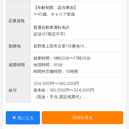
受けながら技術
【年齢制限、該当事由】
を身につけていただきます。
〜45歳、キャリア形成
*未経験の方へは丁寧に研修・指導いたします
応募資格
ので安心してご
普通自動車運転免許
応募下さい。会社がバックアップいたしま
必須(AT限定不可)
す!
勤務地
長野県上田市古里116番地14...
就業時間：8時00分〜17時30分
就業時間
休憩時間：90分
時間外労働時間：10時間
204,500円〜360,000円
給与
基本給：180,500円〜324,000円
（賃金・手当_固定残業代）...
詳細を見る
気になる