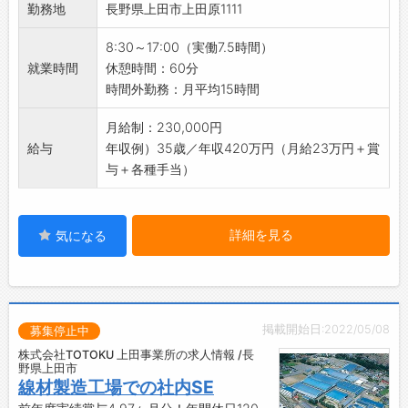
勤務地
長野県上田市上田原1111
【覚悟してほしいこと】
将来的にVisual Studioを用いてシステム開発を
8:30～17:00（実働7.5時間）
進めていく予定
就業時間
休憩時間：60分
【研修制度・ステップアップ】
時間外勤務：月平均15時間
即戦力として徐々にお仕事をお任せします
【職場の雰囲気・社風】
月給制：230,000円
DX化を推進
給与
年収例）35歳／年収420万円（月給23万円＋賞
与＋各種手当）
詳細を見る
気になる
掲載開始日:2022/05/08
募集停止中
株式会社TOTOKU 上田事業所の求人情報 /長
野県上田市
線材製造工場での社内SE