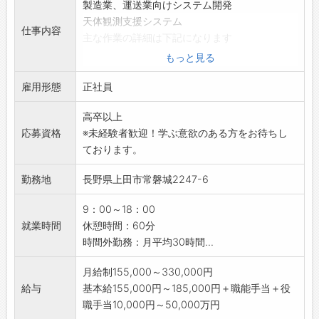
製造業、運送業向けシステム開発
天体観測支援システム
仕事内容
主な作業の詳細は下記になります
■プログラミング
もっと見る
・C言語でのPicマイコンでの制御機器の開発
雇用形態
・Microsoft Visual Studio (主にC#）
正社員
・JAVA
高卒以上
・PHP
応募資格
※未経験者歓迎！学ぶ意欲のある方をお待ちし
・データベース（SQL）でのシステム開発
ております。
■電子回路設計
・実装設計
勤務地
長野県上田市常磐城2247-6
・基本設計
・論理設計
9：00～18：00
・回路評価
就業時間
休憩時間：60分
・アナログ・デジタル回路設計
時間外勤務：月平均30時間...
・はんだ作業
■機械設計
月給制155,000～330,000円
・機構設計
給与
基本給155,000円～185,000円＋職能手当＋役
・図面作成
職手当10,000円～50,000万円
・機械加工図作成