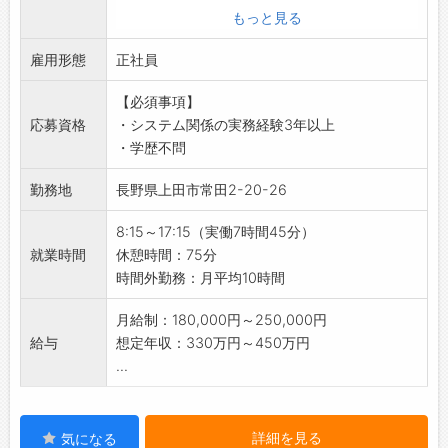
切にできる環境です♪
・情報系システムの管理、改修
もっと見る
【こんな方にオススメ♪】
・勘定系システムに関わる伝票チェック
◆電車が好きな方
雇用形態
【おすすめポイント】
正社員
◇長野県で長く働きたい方
◆資格取得制度あり◎
◆長野県の発展に貢献したい方
【必須事項】
・業務に必要な資格の取得は、会社が全面的に
◇技術スキルを磨きたい方
応募資格
・システム関係の実務経験3年以上
サポート！
◆チームワークを重視して働きたい方
・学歴不問
◆賞与実績3.95ヶ月分！
◇交通インフラを支えるお仕事がしたい方
・日々の頑張りをしっかり評価します◎
◆部署を越えたコミュニケーションを楽しみな
勤務地
長野県上田市常田2-20-26
【やりがい】
がら、課題解決に挑戦したい方
・インフラ企業として、社会的使命が高いやり
8:15～17:15（実働7時間45分）
【企業について】
がいのある仕事です。
就業時間
休憩時間：75分
・地域の通勤・通学のお客様や観光で訪れるお
・将来的には、管理職候補として活躍していた
時間外勤務：月平均10時間
客様の足として、毎日事故や怪我なく、安全で
だきます！
安定した電車運行を提供しています。
【研修制度】
月給制：180,000円～250,000円
・決まった時間に快適なサービスを提供するこ
◇充実のOJT！
給与
想定年収：330万円～450万円
とで、お客様が安心して楽しくご利用できる交
・所属や経験年数に応じた教育訓練があり、確
...
通手段を実現しています。
実にスキルアップができます。
・社会インフラの一端を担い、地域に根ざした
【職場の雰囲気】
公共性の高い仕事です！
・2名体制のため、わからないことがあれば聞
詳細を見る
気になる
・安全で快適な移動手段を提供することに誇り