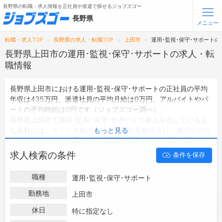
長野県の転職・求人情報を正社員や派遣で探せるジョブズゴー
長野県
メニュー
転職・求人TOP
長野県の求人・転職TOP
上田市
運用･監視･保守･サポート
無料会員登録
ログイン
長野県上田市の運用･監視･保守･サポートの求人・転
職情報
メニュー
長野県上田市における運用･監視･保守･サポートの正社員の平均
年収は435万円、派遣社員の平均月給は0万円、アルバイトやパ
トップ
ートの平均時給は0円です（ジョブズゴー調べ）。
詳細情報で求人を探す
長野県上田市で運用･監視･保守･サポートで求人を出している主
タップで簡単に求人を探す
な会社には、
ダイイチ株式会社
・
日軽松尾株式会社
・
株式会社コ
もっと見る
ーケン
などがあり、未経験や短期等ご希望の条件で絞り込みがで
【初めての方へ】
長野県の求人検索で選ばれる理由
きます。
求人検索の条件
条件を保存
長野県上田市の地域密着型の求人サイトであるジョブズゴーでは
長野県上田市の求人情報を13件取り扱っており、そのうち
正社員
転職支援サービスについて
職種
運用･監視･保守･サポート
の求人
は12件、
派遣社員の求人
は0件、
アルバイト・パートの求
人
は0件です。
勤務地
上田市
転職支援サービス
ハローワークにはない求人も多数扱っており、転職だけでなく、
転職ノウハウ(応募書類の書き方・面接対策など)
休日
特に指定なし
第二新卒から50代・60代以上の方の再就職も可能です。 長野県
転職・採用コラム