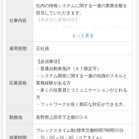
社内の情報システムに関する一連の業務全般を
担当していただきます。
【具体的な業務内容】
仕事内容
・パソコン、社内システム、ネットワークなど
ＩＴインフラ全般の保守、運用、管理
もっと見る
・業務効率化を目的としたＩＴ企画やデジタル
雇用形態
推進、導入計画の策定（ＤＸの推進）
正社員
・ＲＰＡやマクロの構築
【必須事項】
・従業員の問い合わせ対応
・普通自動車免許（ＡＴ限定可）
・ＩＴ資産の管理 など
・システム開発に関する一連の知識やスキルと
【おすすめポイント】
応募資格
業務経験がある方
☆休みが充実
・多くの従業員とコミュニケーションがとれる
連続休暇（GW・夏季・年末年始）9～11日あり
方
ます◎
・フットワークが良く順応な対応ができる方...
年次休暇は前年度平均取得数 14.5日/年
【研修制度・ステップアップ】
勤務地
長野県上田市下之郷813-6
試用期間3か月あり
【働き方に関して】
フレックスタイム制/標準労働時間7時間50分
フレックスタイム制なのでご自身で時間管理が
就業時間
・10：00～14：40（コアタイム）