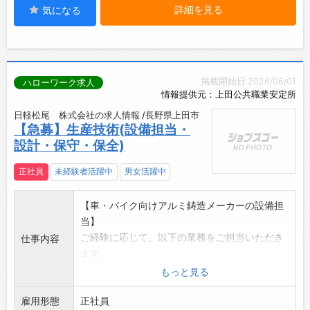
詳細を見る
気になる
掲載開始日:2026/06/01
ハローワーク求人
情報提供元：上田公共職業安定所
日軽松尾 株式会社の求人情報 /長野県上田市
【急募】生産技術(設備担当・
設計・保守・保全)
正社員
未経験者活躍中
男女活躍中
【車・バイク向けアルミ鋳造メーカーの設備担
当】
ご経験に応じて、以下の業務をご担当いただき
仕事内容
ます。
・新規生産ラインの構築(機械設計・電気設計)
もっと見る
・既存の生産設備の保守・保全
雇用形態
ロボット導入の自動化による人手不足の対応や
正社員