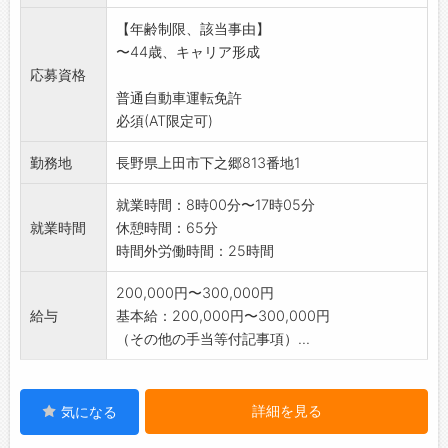
効率化、
【年齢制限、該当事由】
省エネ設備の導入によるCO2削減や環境配慮を
〜44歳、キャリア形成
目指しています。
応募資格
※未経験の分野は、社内OJT教育にて丁寧に指
普通自動車運転免許
導します。
必須(AT限定可)
☆在職中の方の応募も歓迎、入社時期相談可能
です☆
勤務地
長野県上田市下之郷813番地1
【変更範囲:なし】
就業時間：8時00分〜17時05分
就業時間
休憩時間：65分
時間外労働時間：25時間
200,000円〜300,000円
給与
基本給：200,000円〜300,000円
（その他の手当等付記事項）...
詳細を見る
気になる