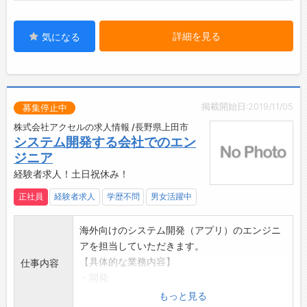
・部品手配
詳細を見る
気になる
掲載開始日:2019/11/05
募集停止中
株式会社アクセルの求人情報 /長野県上田市
システム開発する会社でのエン
ジニア
経験者求人！土日祝休み！
正社員
経験者求人
学歴不問
男女活躍中
海外向けのシステム開発（アプリ）のエンジニ
アを担当していただきます。
【具体的な業務内容】
仕事内容
・開発
現在進行中のプロジェクト「Ichi」の開発。
もっと見る