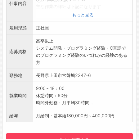
仕事内容
主な作業の詳細は下記になります
■プログラミング
もっと見る
・C言語でのPicマイコンでの制御機器の開発
雇用形態
・Microsoft Visual Studio (主にC#）
正社員
・JAVA
高卒以上
・PHP
システム開発・プログラミング経験・C言語で
・データベース（SQL）でのシステム開発
応募資格
のプログラミング経験のいづれかの経験のある
■電子回路設計
方
・実装設計
・基本設計
勤務地
長野県上田市常磐城2247-6
・論理設計
・回路評価
9:00～18：00
・アナログ・デジタル回路設計
就業時間
休憩時間：60分
・はんだ作業
時間外勤務：月平均30時間...
■機械設計
・機構設計
給与
月給制：基本給180,000円～400,000円
・図面作成
・機械加工図作成
・部品手配