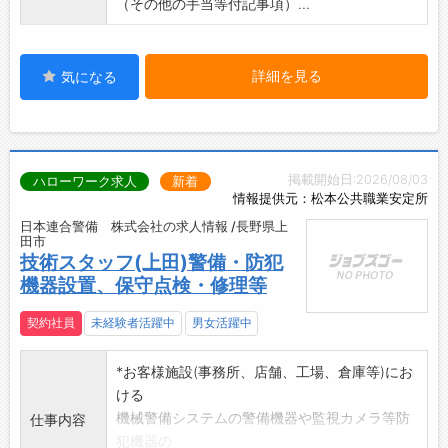
（その他の手当等付記事項）...
詳細を見る
気になる
掲載開始日:2026/08/03
ハローワーク求人
新着
情報提供元：松本公共職業安定所
日本連合警備 株式会社の求人情報 /長野県上
田市
技術スタッフ(上田)警備・防犯
機器設置、保守点検・修理等
契約社員
未経験者活躍中
男女活躍中
*お客様施設(事務所、店舗、工場、倉庫等)にお
ける
機械警備システムの警備機器や監視カメラ等防
仕事内容
犯機器の