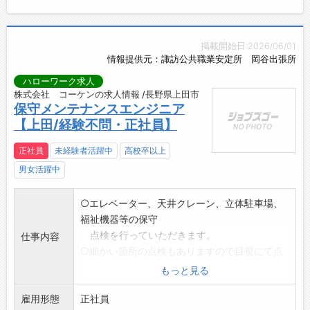
掲載開始日:2026/06/01
情報提供元：諏訪公共職業安定所 岡谷出張所
ハローワーク求人
株式会社 コーケンの求人情報 /長野県上田市
保守メンテナンスエンジニア
【上田/経験不問・正社員】
正社員
未経験者活躍中
高校卒以上
男女活躍中
○エレベーター、天井クレーン、立体駐車場、
福祉機器等の保守
点検を行っていただきます。
仕事内容
○細かい箇所の点検もありますので目視にて点
検を行います
もっと見る
*雇用後の仕事の変更範囲:変更無し
雇用形態
*初心者の方は経験者と同行したり自社研修を
正社員