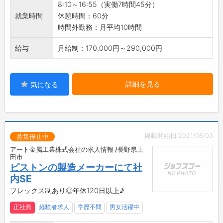
8:10～16:55（実働7時間45分）
【職場の雰囲気・社風】
就業時間
休憩時間：60分
2021春新しい社屋が完成しました。
時間外勤務：月平均10時間
給与
月給制：170,000円～290,000円
詳細を見る
気になる
掲載開始日:2021/08/03
募集停止中
アート金属工業株式会社の求人情報 /長野県上
田市
ピストンの製造メーカーにて社
内SE
フレックス制あり◎年休120日以上♪
正社員
経験者求人
学歴不問
男女活躍中