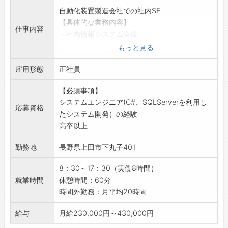
自動化装置製造会社での社内SE
【具体的な業務内容】
仕事内容
・社内情報システム全般
・ITインフラの構築、運用、保守
もっと見る
・PC等のIT機器の調達、運用、保守
雇用形態
【おすすめポイント】
正社員
・フレックスタイム制（コアタイムなし）
【必須事項】
・創業以来39期連続黒字経営
システムエンジニア(C#、SQLServerを利用し
・土日祝休み！嬉しい長期休暇も！
応募資格
たシステム開発）の経験
・駐車場完備（自動車、バイク、自転車OK）
高卒以上
・有休消化率89%！
・産育休/介護休：取得実績あり（パパ育休5名
勤務地
長野県上田市下丸子401
取得）、復帰率100%！
※入社時10日の有休付与
8：30～17：30（実働8時間）
【やりがい】
就業時間
休憩時間：60分
・Iotを活用した業務の電子化の推進
時間外勤務：月平均20時間
・生産効率向上のための施策の提案及び実行
【覚悟してほしいこと】
給与
月給230,000円～430,000円
常に市場や世の中のニーズを追いかけ、新素材