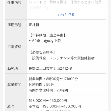
パレットは、荷物を搬送・保管するときに使用
仕事内容
する荷台です。
【仕事内容】
もっと見る
・生産設備の保守点検、修理
雇用形態
・機械部品の在庫管理や発じぷ注業務
正社員
・日勤の仕事となります(8時30分～17時が定
【年齢制限、該当事由】
時です)
〜59歳、定年を上限
・転勤はありません
応募資格
※弊社は機械によるものづくりを行っていま
【必要な経験等】
す。大型設備や
・設備保全、メンテナンス等の実務経験者...
先進の機械設備導入も行っていますので、電
気・機械に興味
勤務地
長野県上田市富士山2412-9
がある方は是非、会社見学へお越しくださ
い。
就業時間：8時30分〜17時00分
【変更範囲:変更なし】【副業禁止】
就業時間
休憩時間：50分
時間外労働時間：20時間
198,000円〜430,000円
給与
基本給：198,000円〜430,000円