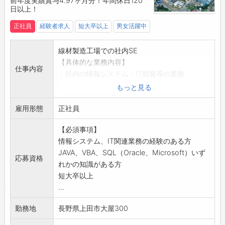
前年度実績賞与4.97ヶ月分！年間休日120
日以上！
正社員
経験者求人
短大卒以上
男女活躍中
線材製造工場での社内SE
【具体的な業務内容】
仕事内容
・社内の情報システム・IT開発等の業務
・社内の業務システムの改善、構築。
もっと見る
・パッケージソフトウエアの導入対応。
雇用形態
・情報ネットワークの改善、構築。
正社員
・パソコン、サーバーの導入、設定、サポート
【必須事項】
等。
情報システム、IT関連業務の経験のある方
【おすすめポイント】
JAVA、VBA、SQL（Oracle、Microsoft）いず
業務範囲が広く、幅の広い知識・経験が得られ
応募資格
れかの知識がある方
る
短大卒以上
【やりがい】
...
開発だけを行うSEに比べて、人が困っていると
きに役に立てる場面が多くあります
勤務地
長野県上田市大屋300
【覚悟してほしいこと】
社内調整業務、外部業者との対応業務