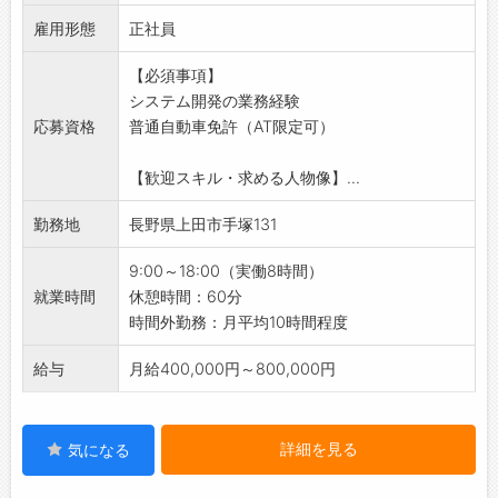
登録をして誰でも使えるプラットフォームの開
雇用形態
発を担当していただきます。
正社員
ヤフオクのようなサイトを連想してください。
【必須事項】
・運営
システム開発の業務経験
現在出来ている配送会社比較サイト（ポーポー
応募資格
普通自動車免許（AT限定可）
ポー）の運営。
・マネージメント
【歓迎スキル・求める人物像】...
スキルがある方は、メンバーの指導、教育も担
当していただきます。
勤務地
長野県上田市手塚131
【おすすめポイント】
これからの海外市場でのパイオニアとなりえま
9:00～18:00（実働8時間）
す。
就業時間
休憩時間：60分
時間外勤務：月平均10時間程度
給与
月給400,000円～800,000円
詳細を見る
気になる