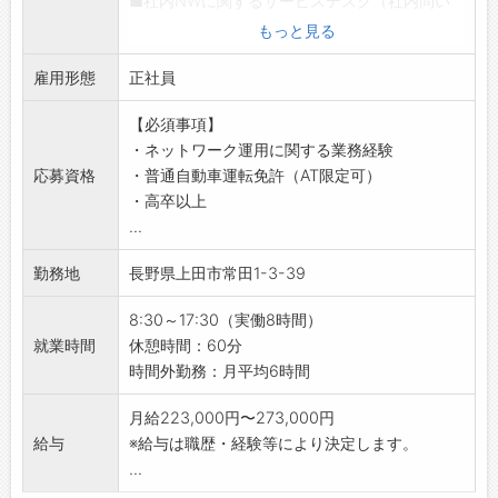
■社内NWに関するサービスデスク（社内問い
合わせ対応）
もっと見る
・ソフトウェアのインストール／アンインスト
雇用形態
ール
正社員
・ソフトウェアの各種パラメータ設定
【必須事項】
・プリンタ等の各種デバイスの設定及びドライ
・ネットワーク運用に関する業務経験
バの設定
応募資格
・普通自動車運転免許（AT限定可）
・PCやNWの初期故障原因究明、軽微な故障対
・高卒以上
応、修繕
...
・NW配線の施工・撤去
・操作に関する問い合わせ対応
勤務地
長野県上田市常田1-3-39
■各種ソフトウェアやPCを活用した業務改善
・MS-Accessを活用した業務DB作成
8:30～17:30（実働8時間）
・ソフトウェアバージョンの適切な管理
就業時間
休憩時間：60分
・社内各所で実施するテレワーク会議等の準備
時間外勤務：月平均6時間
サポート
■広報業務・経営企画業務
月給223,000円〜273,000円
＊変更範囲：会社の定める業務
給与
※給与は職歴・経験等により決定します。
【研修制度】
...
・入社後は、座学（乗務の基本や鉄道のことを