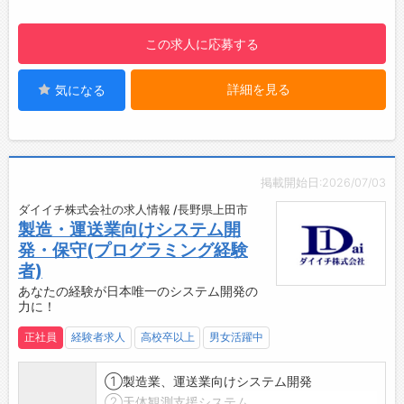
や新技術を学び続ける姿勢が必要になります。
【研修制度・ステップアップ】
この求人に応募する
次期リーダー、ディレクターとして若手の育成
をしていただきます。
詳細を見る
気になる
【職場の雰囲気・社風】
有休消化率89%
【働き方に関して】
フレックスタイム制（コアタイムなし）
掲載開始日:2026/07/03
ダイイチ株式会社の求人情報 /長野県上田市
製造・運送業向けシステム開
発・保守(プログラミング経験
者)
あなたの経験が日本唯一のシステム開発の
力に！
正社員
経験者求人
高校卒以上
男女活躍中
①製造業、運送業向けシステム開発
②天体観測支援システム