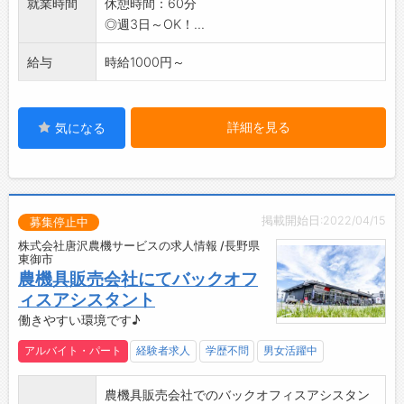
就業時間
休憩時間：60分
・事務スキルを身に付けられます♪
◎週3日～OK！...
【やりがい】
・地域に密着した企業で、生活に欠かせないLP
給与
時給1000円～
ガスの供給を支える仕事です◎
・業務を通じて、多くの人々の生活に貢献で
き、大きな達成感を得られます！
詳細を見る
気になる
【研修制度】
・先輩社員がイチから丁寧に指導し、しっかり
サポートします＾＾
・分からないことがあれば、いつでも相談でき
掲載開始日:2022/04/15
る環境が整っているので、安心して取り組めま
募集停止中
す♪
株式会社唐沢農機サービスの求人情報 /長野県
東御市
【ステップアップ】
農機具販売会社にてバックオフ
◆資格取得を全面的にサポート！
ィスアシスタント
・業務に必要な資格取得支援制度があり、働き
働きやすい環境です♪
ながらスキルアップを目指せます。
・資格取得後は手当の支給があるので、モチベ
アルバイト・パート
経験者求人
学歴不問
男女活躍中
ーション高く働けます◎
【週3日～OK◎】
農機具販売会社でのバックオフィスアシスタン