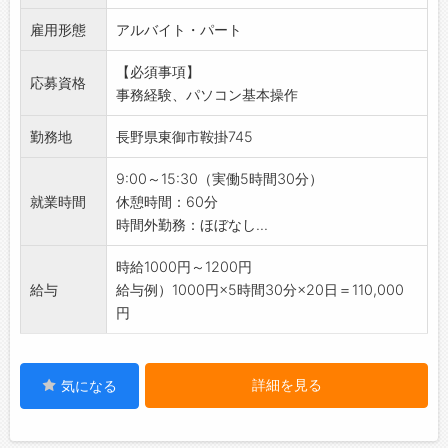
・データ入力
雇用形態
・売上請求書の作成
アルバイト・パート
・社内精算の経理
【必須事項】
・掃除など雑務
応募資格
事務経験、パソコン基本操作
【おすすめポイント】
扶養の範囲内で働きたいなど、就業時間の希望
勤務地
長野県東御市鞍掛745
がございましたら調整することも可能です。
また業務を調整して頂ければお子さんの参観日
9:00～15:30（実働5時間30分）
や急な体調不調など、お休みも取りやすい環境
就業時間
休憩時間：60分
です。
時間外勤務：ほぼなし...
時給1000円～1200円
給与
給与例）1000円×5時間30分×20日＝110,000
円
詳細を見る
気になる