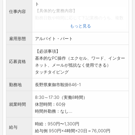
・仕事とプライベートの両立が可能です♪
ト
【勤務時間は応相談！】
【具体的な業務内容】
仕事内容
・理想の働き方が叶う◎ライフスタイルに合わ
勤務日数や時間に応じて下記業務のうち、複数
せて働けます！
業務をご担当いただきます。
もっと見る
【完全週休2日制＆土日祝休み＆年間休日125日
・経理業務（仕訳伝票作成/会計ソフトへの入
以上◎】
雇用形態
力/登録仕訳チェック）
アルバイト・パート
・お盆や年末年始などの長期休暇も充実！
・入出金管理（現金出納帳への起票/レジ締め/
・しっかりとリフレッシュできる環境です＾＾
【必須事項】
出納簿のチェック）
【こんな方にオススメ！】
基本的なPC操作（エクセル、ワード、インター
・債権債務管理（売掛金管理システムの消し込
応募資格
・サポートが好きな方◎
ネット、メールが抵抗なく使用できる）
み作業/未回収金の確認と報告）
・事務スキルを磨きたい方♪
タッチタイピング
・入力業務（管理シートへの入力/削除/定期チ
・パソコン操作が得意な方！
ェック）
勤務地
長野県東御市鞍掛846-1
・事務経験を活かして働きたい方◎
・備品管理（申請された備品の登録・ラベリン
・人とのミュニケーションが好きな方♪
グ/定期的な棚卸/不足備品の購入手配）
8:30～17:30（実働8時間）
・調査業務（導入検討している新サービスや商
就業時間
休憩時間：60分
品の調査/書式のサンプル調査）
時間外勤務：なし...
・データチェック（社内で作成した請求書等の
書類のチェック/取引先からの請求書の照合）
時給：950円〜1,300円
給与
・その他、状況に応じて経営推進部の補助業務
給与例 950円×4時間×20日＝76,000円