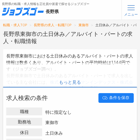
長野県の転職・求人情報を正社員や派遣で探せるジョブズゴー
長野県
メニュー
転職・求人TOP
長野県の求人・転職TOP
東御市
土日休み／アルバイト・パ
無料会員登録
ログイン
長野県東御市の土日休み／アルバイト・パートの求
人・転職情報
メニュー
長野県東御市における土日休みのあるアルバイト・パートの求人
情報は数多くあり、アルバイト・パートの平均時給は1,144円で
トップ
す（ジョブズゴー調べ）。
詳細情報で求人を探す
長野県東御市で土日休みのあるアルバイト・パートで求人を出し
タップで簡単に求人を探す
ている主な会社には、
株式会社ヒューマンインデックス
・
株式会
もっと見る
社ミマキエンジニアリング
・
株式会社唐沢農機サービス
などがあ
【初めての方へ】
長野県の求人検索で選ばれる理由
り、未経験や短期等ご希望の条件で絞り込みができます。
求人検索の条件
条件を保存
長野県東御市の地域密着型の求人サイトであるジョブズゴーでは
長野県東御市のアルバイト・パートとして働ける求人情報を4件
転職支援サービスについて
職種
特に指定なし
取り扱っています。
ハローワークにはない求人も多数扱っており、転職だけでなく、
勤務地
東御市
転職支援サービス
第二新卒から50代・60代以上の方の再就職も可能です。 長野県
転職ノウハウ(応募書類の書き方・面接対策など)
休日
土日休み
東御市で土日休みのあるアルバイト・パートの求人・転職情報を
転職・採用コラム