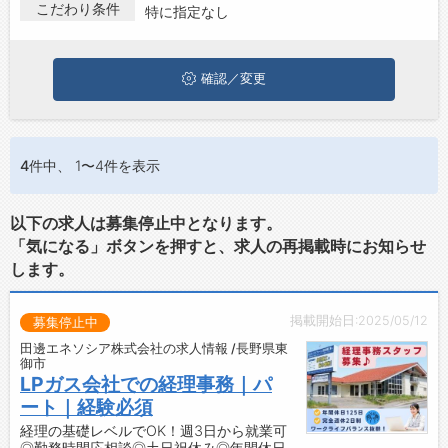
探している方は、ぜひ興味のある職種に応募してみてください
こだわり条件
特に指定なし
ね。
ジョブズゴーについて
確認／変更
会社概要
お問い合わせ
よくあるご質問
4件
中、 1〜4件を表示
以下の求人は募集停止中となります。
「気になる」ボタンを押すと、求人の再掲載時にお知らせ
します。
掲載開始日:2025/05/12
募集停止中
田邊エネソシア株式会社の求人情報 /長野県東
御市
LPガス会社での経理事務｜パ
ート｜経験必須
経理の基礎レベルでOK！週3日から就業可
◎勤務時間応相談◎土日祝休み◎年間休日