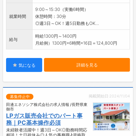
◆地域インフラを支え、地域社会に貢献するや
9:00～15:30（実働6時間）
りがいを感じられる環境です◎
就業時間
休憩時間：30分
◆ブランクがあっても安心！
◎週3日～OK！週5日勤務もOK...
・決算業務など難しい経理はありませんので、
経理の基礎経験があれば問題ございません。
時給1300円～1400円
給与
【やりがい】
月給例）1300円×6時間×16日＝124,800円
・地域に密着した企業で、生活に欠かせないプ
ロパンガスの供給を支える仕事です◎
・業務を通じて、多くの人々の生活に貢献で
詳細を見る
気になる
き、大きな達成感を得られます！
【研修制度】
・先輩社員がイチから丁寧に指導し、しっかり
サポートします＾＾
掲載開始日:2024/11/04
・分からないことがあれば、いつでも相談でき
募集停止中
る環境が整っているので、安心して取り組めま
田邊エネソシア株式会社の求人情報 /長野県東
御市
す♪
LPガス販売会社でのパート事
【週3日～OK◎】
務｜PC基本操作必須
・仕事とプライベートの両立が可能です♪
未経験者活躍中！週3日～OK◎勤務時間応
【勤務時間は応相談！】
相談！土日祝休み◎人気の事務職♪資格取