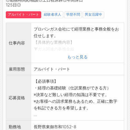
125日◎
アルバイト・パート
経験者求人
学歴不問
男女活躍中
プロパンガス会社にて経理業務と事務全般をお
任せします。
【具体的な業務内容】
仕事内容
▼ガス関連の事務全般
・請求書発行
もっと見る
・会計処理（弥生会計のソフトを使用し仕訳業
雇用形態
務など）
アルバイト・パート
・入出金の管理
【必須事項】
・出納帳の管理
・経理の基礎経験（仕訳業務ができる方）
・振込用紙の作成
※決算など難しい経理の知識は不要です。
・データ入力
応募資格
※お客様への請求業務もあるため、正確に数字
・電話応対
を転記できる方を希望します。
・各種資料作成
...
◎PC基本操作（Word・Excel・Outlookメー
ル）
勤務地
長野県東御市和1052-8
【おすすめポイント】