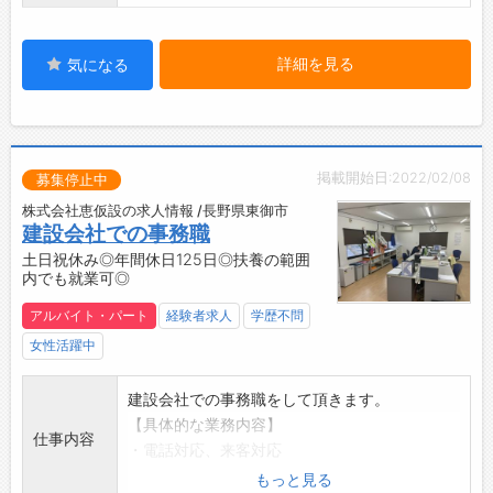
◇使用しているツール
・マネーフォワードクラウド会計（会計ソフ
ト）
詳細を見る
気になる
・スプレッドシート、ドキュメント等のGoogle
サービス
・ChatWork（社内外でのコミュニケーション
ツール）
掲載開始日:2022/02/08
【おすすめポイント】
募集停止中
Mac使用
株式会社恵仮設の求人情報 /長野県東御市
【やりがい】
建設会社での事務職
地元農家の応援
土日祝休み◎年間休日125日◎扶養の範囲
内でも就業可◎
【覚悟してほしいこと】
スプレッドシートなど使用
アルバイト・パート
経験者求人
学歴不問
【研修制度・ステップアップ】
女性活躍中
OJTで1週間～2週間
【職場の雰囲気・社風】
建設会社での事務職をして頂きます。
私服で風通しがいい職場
【具体的な業務内容】
仕事内容
・電話対応、来客対応
・書類作成
もっと見る