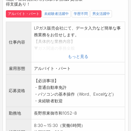
・理想の働き方が叶う◎ライフスタイルに合わ
得支援あり！
せて働けます！
アルバイト・パート
未経験者活躍中
学歴不問
男女活躍中
【完全週休2日制＆土日祝休み＆年間休日125日
以上◎】
LPガス販売会社にて、データ入力など簡単な事
・お盆や年末年始などの長期休暇も充実！
務業務をお任せします。
・しっかりとリフレッシュできる環境です＾＾
【具体的な業務内容】
仕事内容
【こんな方にオススメ！】
▼ガス関連の事務全般
・事務スキルを磨きたい方♪
・データ入力
・パソコン操作が得意な方！
もっと見る
・電話応対
・経理経験を活かして働きたい方◎
雇用形態
・各種資料作成
アルバイト・パート
・人とのコミュニケーションが好きな方♪
・請求書発行
【必須事項】
・会計処理 など
・普通自動車免許
◎PC基本操作（Word・Excel・Outlookメー
応募資格
・パソコンの基本操作（Word、Excelなど）
ル）、四則演算を行います。
・未経験者歓迎
【おすすめポイント】
◆地域インフラを支え、地域社会に貢献するや
勤務地
長野県東御市和1052-8
りがいを感じられる環境です◎
◆未経験歓迎♪ブランクがあっても安心！
8:30～15:30（実働6時間）
・基本的なPC操作ができればOK◎