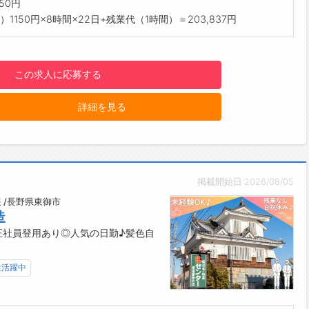
50円
を大事にしながら、のびのび働けます♪
）1150円×8時間×22日+残業代（1時間）＝203,837円
業ほぼなし！
は月平均1時間なので、プライベートも充実◎
休み♪
この求人に応募する
や友人と予定を合わせやすいお休み体制です！
がい】
詳細を見る
行のお土産がおいしかった！」という声につながる商品づくりを
お仕事です。
47都道府県へ商品を出荷しているため、自分が携わった商品が日
届く喜びを実感できます。
ムで協力しながら、スムーズに出荷を進める達成感も味わえま
掲載開始日:2026/08/05
の雰囲気・社風】
 /長野県東御市
造
人はみんなのために、みんなは一人のために」を大切にする、チ
正社員登用あり◎人気の日勤♪髪色自
ーク抜群の職場です♪
について】
やげ惣菜を手掛けるリーディングカンパニーとして、全国へ商品
性活躍中
けしています。
販売の需要増に伴い、一緒に働いていただける仲間の増員募集で