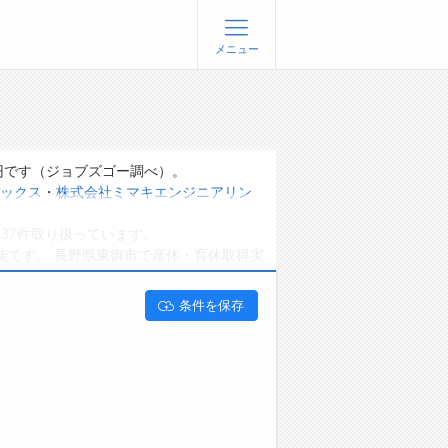
メニュー
登録
ログイン
ョブズゴーについて
円です（ジョブズゴー調べ）。
ックス
・
株式会社ミマキエンジニアリン
社概要
37件取り扱っています。
問い合わせ
能です。 長野県東御市で産休・育休取得実
くあるご質問
条件を保存