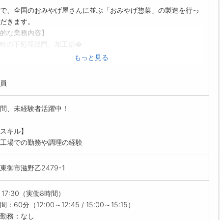
で、全国のおみやげ屋さんに並ぶ「おみやげ惣菜」の製造を行っ
------------------------------------☆
だきます。
間単位年休制度あり！
的な業務内容】
暇は1時間分、2時間分と時間単位でも取得できます◎
料の下処理部門、加工部�
------------------------------------☆
の仕込み、調味作業
もっと見る
与前払い制度あり！
調理の温度管理
績に応じて、給与前払いが可能です◎
の充填、作業中の殺菌温度管理
請！簡単受取！日払い即日払い対応！
員
中の金属などの異物混入チェック
------------------------------------☆
内の清掃、衛生管理 など
明点はいつでもご相談ください！
問、未経験者活躍中！
物の取り扱いに関して
応!!フォロー体制もバッチリ
の計量、冷凍保管した原料の扱い、ケースに入った製品の扱いな
ご自宅からお電話で可能です◎
スキル】
0kg程度の重量物の取り扱いがあります。
------------------------------------☆
工場での勤務や調理の経験
制度】
見学可能！自分が働くイメージができます。
Tにて、各製品の1工程ずつ覚えていただきます。
まのご応募を心よりお待ちしております＾＾
東御市滋野乙2479-1
ピ（手順書）もあるので、未経験の方も安心して勤務可能です！
------------------------------------☆
すめポイント】
色自由！
～17:30（実働8時間）
を大事にしながら、のびのび働けます♪
：60分（12:00～12:45 / 15:00～15:15）
業なし！
勤務：なし