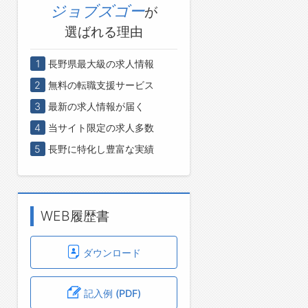
ジョブズゴー
が
選ばれる理由
1
長野県最大級の求人情報
2
無料の転職支援サービス
3
最新の求人情報が届く
4
当サイト限定の求人多数
5
長野に特化し豊富な実績
WEB履歴書
ダウンロード
記入例 (PDF)