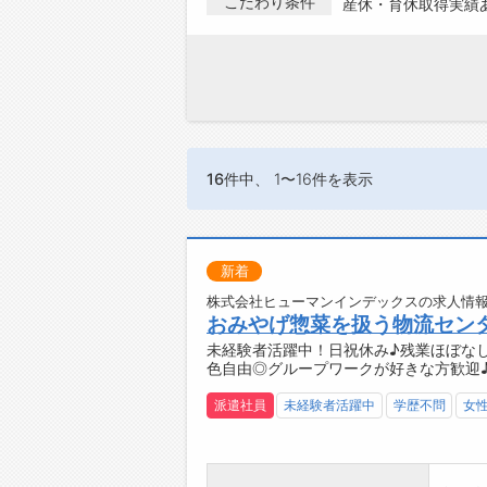
こだわり条件
産休・育休取得実績
16件
中、 1〜16件を表示
新着
株式会社ヒューマンインデックスの求人情報
おみやげ惣菜を扱う物流セン
未経験者活躍中！日祝休み♪残業ほぼな
色自由◎グループワークが好きな方歓迎
派遣社員
未経験者活躍中
学歴不問
女