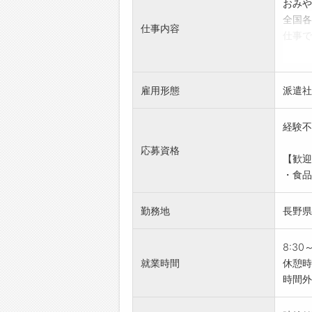
おみや
全国各
仕事内容
仕事で
未経験
トでき
【具体
雇用形態
派遣社
・生産
・製品
経験不
・荷札
◎立ち
応募資格
【歓迎
すすめ
・食品
◎製品
【研修
勤務地
長野県
・OJ
ます。
【おす
8:30
◆未
就業時間
休憩時間
・シン
時間外
です◎
◆髪