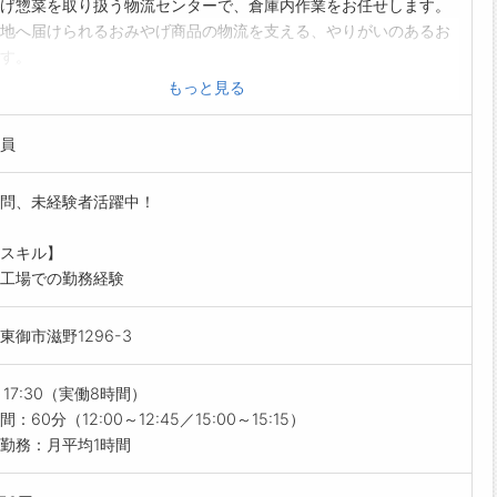
げ惣菜を取り扱う物流センターで、倉庫内作業をお任せします。
地へ届けられるおみやげ商品の物流を支える、やりがいのあるお
す。
の方も、先輩スタッフが丁寧にサポートするので安心してスター
もっと見る
ます♪
的な業務内容】
員
計画に基づいた商品のピッキング、最終検品
の特性ごとに数人のグループに分かれて行う包装・梱包作業
問、未経験者活躍中！
付け、出荷前の荷揃え作業
作業です。座りっぱなしよりも体を動かしながら働きたい方にお
スキル】
！
工場での勤務経験
の重さは10kg～15kg程度です。
制度】
東御市滋野1296-3
T研修を通して、仕事の流れや作業手順をイチから丁寧にお教えし
すめポイント】
～17:30（実働8時間）
経験歓迎！
：60分（12:00～12:45／15:00～15:15）
プルな作業が中心なので、物流倉庫や軽作業が初めての方も安心
勤務：月平均1時間
色自由！