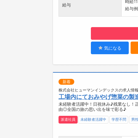
時給11
給与
・個性
給与例
◆残
・残業
◆日祝
・家族
【やり
・「旅
気になる
支える
・全国
本中へ
・チー
新着
す。
【職場
株式会社ヒューマンインデックスの求人情報
工場内にておみやげ惣菜の製
・「一
未経験者活躍中！日祝休み♪残業なし！
ームワ
由◎全国の旅の思い出を味で彩る♪
【企業
・おみ
派遣社員
未経験者活躍中
学歴不問
男
をお届
・通信