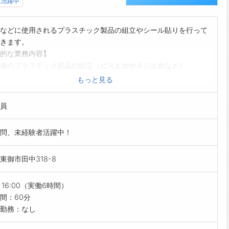
性活躍中
暇は1時間分、2時間分と時間単位でも取得できます◎
------------------------------------☆
などに使用されるプラスチック製品の組立やシール貼りを行って
与前払い制度あり！
きます。
績に応じて、給与前払いが可能です◎
的な業務内容】
請！簡単受取！日払い即日払い対応！
後のプラスチック部品の組立（ビス止めやネジ止めなど）
------------------------------------☆
スチック製品へのシール貼り など
もっと見る
明点はいつでもご相談ください！
的に立ち仕事になります。「座りっぱなしの仕事は苦手…」とい
応!!フォロー体制もバッチリ
オススメ！
ご自宅からお電話で可能です◎
員
スチック製品のため、重量物の取り扱いはありません！
------------------------------------☆
験からのスタート大歓迎♪】
見学可能！自分が働くイメージができます。
問、未経験者活躍中！
な資格や経験は一切不要！興味がある方はぜひご応募ください◎
まのご応募を心よりお待ちしております＾＾
の雰囲気】
------------------------------------☆
東御市田中318-8
関係が良好で、落ち着いて仕事に集中できる職場です♪
らないことはすぐに相談できる、安心＆サポート体制充実の環境
～16:00（実働6時間）
祝休みの年休119日♪】
間：60分
かりお休みが取れるので、プライベートを大切にしたい方にピッ
勤務：なし