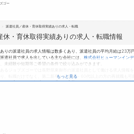
ズゴー
派遣社員／産休・育休取得実績ありの求人・転職
無料会員
産休・育休取得実績ありの求人・転職情報
転職支援サービスについて
ジ
ありの派遣社員の求人情報は数多くあり、派遣社員の平均月給は23万
派遣社員で求人を出している主な会社には、
株式会社ヒューマンインデ
転職支援サービス
会
、未経験や短期等ご希望の条件で絞り込みができます。
あるジョブズゴーでは長野県東御市の派遣社員として働ける求人情報を
転職ノウハウ(応募書類の書き方・面接対策な
お
り、転職だけでなく、第二新卒から50代・60代以上の方の再就職も可
もっと見る
ど)
よ
ている方は、ぜひ興味のある職種に応募してみてくださいね。
転職・採用コラム