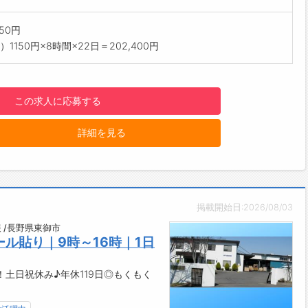
退社が基本なので、プライベートも充実♪
休み♪
50円
や友人と予定を合わせやすいお休み体制です◎
1150円×8時間×22日＝202,400円
がい】
行のお土産が美味しかった！」の声が、自分の仕事の成果◎
47都道府県に出荷しているので、自分の関わった商品が広く届く
この求人に応募する
実感できます！
設備】
詳細を見る
室あり！ゆっくり休憩していただけます◎
庫、レンジ、ポットあり
カー、更衣室あり
当の注文可能♪日々のお昼もラクラク◎
の雰囲気・社風】
掲載開始日:2026/08/03
人はみんなのために、みんなは一人のために」——チームワーク
にする職場です。
 /長野県東御市
ル貼り｜9時～16時｜1日
について】
やげ惣菜のリーディングカンパニーとして、全国に向けて製品を
土日祝休み♪年休119日◎もくもく
！
------------------------------------☆
間単位年休制度あり！