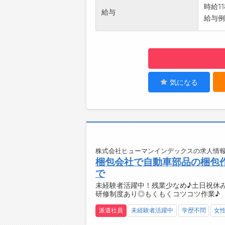
【残業
時給11
給与
・16
給与例）
・決ま
ます！
【利便
・職場
便利で
・車通
気になる
・無料
【やり
・自分
【企業
・プラ
を追求
株式会社ヒューマンインデックスの求人情報
梱包会社で自動車部品の梱包作
・「気
で
の向上
未経験者活躍中！残業少なめ♪土日祝休み
・品質
研修制度あり◎もくもくコツコツ作業♪
挑戦で
・「人
派遣社員
未経験者活躍中
学歴不問
女
慮した