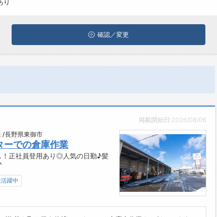
あり
確認／変更
掲載開始日:2026/08/06
 /長野県東御市
ターでの倉庫作業
し！正社員登用あり◎人気の日勤♪髪
♪
性活躍中