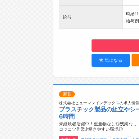
・定時
◇日祝
時給11
給与
・家族
給与例）
【やり
・「旅
・全国
喜びを
【社内
・休憩
気になる
・冷蔵
・ロッ
・お弁
【職場
新着
・「一
を大切
株式会社ヒューマンインデックスの求人情報
プラスチック製品の組立やシー
【企業
6時間
・おみ
未経験者活躍中！重量物なし◎残業なし！
出荷中
コツコツ作業♪働きやすい環境◎
☆----
◆時