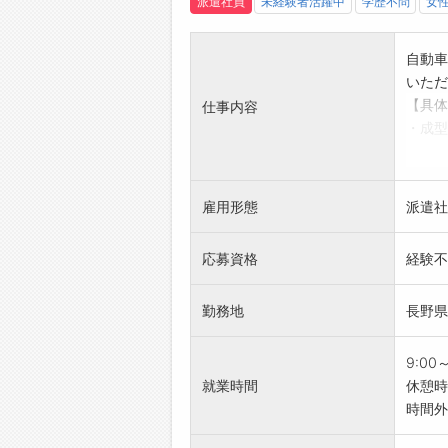
派遣社員
未経験者活躍中
学歴不問
女
有給休
☆----
自動車
◆給
いただ
勤務実
【具体
仕事内容
簡単申
・成型
☆----
・プラ
◆ご不
◎基本
即日対
う方に
登録は
雇用形態
派遣社
◎プラ
☆----
【未経
◆職場
応募資格
経験不
・特別
みなさ
【職場
☆----
勤務地
長野県
・人間
・分か
です！
9:00
【土日
就業時間
休憩時
・しっ
時間外
タリ♪