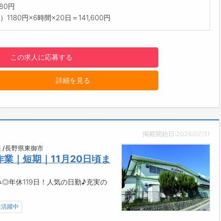
なしで実働6時間！働きやすさ◎】
80円
時退勤で、ワークライフバランス抜群♪
1180円×6時間×20日＝141,600円
った時間に帰れるから、ライフスタイルに合わせて無理なく働け
性◎】
この求人に応募する
から徒歩11分の場所にコンビニがあり、ちょっとした買い物にも
す♪
詳細を見る
勤OKで通勤ストレス軽減！
駐車場完備だから、日々の通勤も快適です◎
がい】
の手で製品を仕上げていく達成感を味わえます！
について】
掲載開始日:2026/07/31
スチック精密成型および電子機器部品分野で、高い技術力と品質
し続けている企業です。
 /長野県東御市
業｜短期｜11月20日頃ま
配り」の精神を大切にし、社員全員が一丸となってお客様満足度
に取り組んでいます。
◎年休119日！人気の日勤♪充実の
最優先の姿勢と、変化に柔軟に対応する力で新しい価値の創造に
きる環境です◎
にやさしい」「地球にやさしい」をモットーに、社会・環境に配
性活躍中
企業活動を行っています。