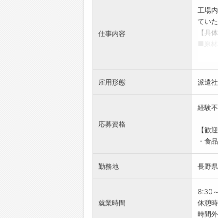
す！
工場内
☆----
ていた
◆時
【具体
仕事内容
有給休
■原材
☆----
・原料
◆給
・大量
勤務実
・原料
簡単申
雇用形態
派遣社
・食品
☆----
・工場
◆ご不
経験不
▼重量
即日対
・原料
応募資格
登録は
【歓迎
ど、2
☆----
・食品
【研修
◆職場
・OJ
みなさ
勤務地
長野県
・レシ
☆----
【おす
◇髪
8:30
・個性
就業時間
休憩時間
◇残
時間外