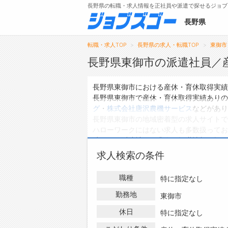
長野県の転職・求人情報を正社員や派遣で探せるジョブ
長野県
転職・求人TOP
長野県の求人・転職TOP
東御市
長野県東御市の派遣社員／
メニュー
長野県東御市における産休・育休取得実績
長野県東御市で産休・育休取得実績ありの
トップ
グ
・
株式会社唐沢農機サービス
などがあり
長野県東御市の地域密着型の求人サイトで
詳細情報で求人を探す
ハローワークにはない求人も多数扱ってお
タップで簡単に求人を探す
績ありの派遣社員の求人・転職情報を探し
【初めての方へ】
求人検索の条件
長野県の求人検索で選ばれる理由
職種
特に指定なし
勤務地
東御市
休日
特に指定なし