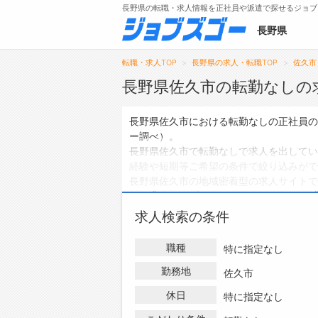
長野県の転職・求人情報を正社員や派遣で探せるジョブ
長野県
転職・求人TOP
長野県の求人・転職TOP
佐久市
長野県佐久市の転勤なしの
メニュー
長野県佐久市における転勤なしの正社員の平
ー調べ）。
トップ
長野県佐久市で転勤なしで求人を出してい
経験や短期等ご希望の条件で絞り込みがで
詳細情報で求人を探す
長野県佐久市の地域密着型の求人サイトで
タップで簡単に求人を探す
員の求人
は80件、
アルバイト・パートの
【初めての方へ】
ハローワークにはない求人も多数扱ってお
求人検索の条件
長野県の求人検索で選ばれる理由
転職情報を探している方は、ぜひ興味のあ
職種
特に指定なし
勤務地
佐久市
休日
特に指定なし