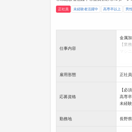
正社員
未経験者活躍中
高専卒以上
男
金属加
【業務
仕事内容
マシニ
ただき
※主要
ヤマ
雇用形態
正社員
【必須
応募資格
高専卒
未経験
勤務地
長野県