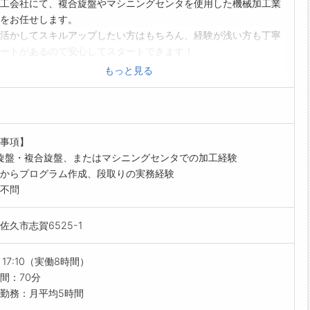
工会社にて、複合旋盤やマシニングセンタを使用した機械加工業
をお任せします。
活かしてスキルアップしたい方はもちろん、経験が浅い方も丁寧
ートがあるので安心してスタートできます！
的な業務内容】
もっと見る
旋盤やマシニングセンタを使用した金属部品の加工業務
加工、オペレーター業務（立ち作業）
ザキマザック社製の工作機械の操作がメインです。
設備の詳細はホームページをご覧ください。
事項】
制度】
旋盤・複合旋盤、またはマシニングセンタでの加工経験
が浅い方も、一緒に作業していただきながら覚えていただければ
からプログラム作成、段取りの実務経験
です！
不問
コツ取り組んでいただける方なら、着実に技術を習得できます。
ップアップ】
佐久市志賀6525-1
加工から量産加工まで幅広い製品づくりに携われます。
・角物などさまざまな加工に挑戦できるため、技術の幅を広げら
。
～17:10（実働8時間）
ニングセンタや複合旋盤の経験をお持ちの方は、経験に応じた業
間：70分
スタートし、より高度な加工にも挑戦していただけます！
勤務：月平均5時間
すめポイント】