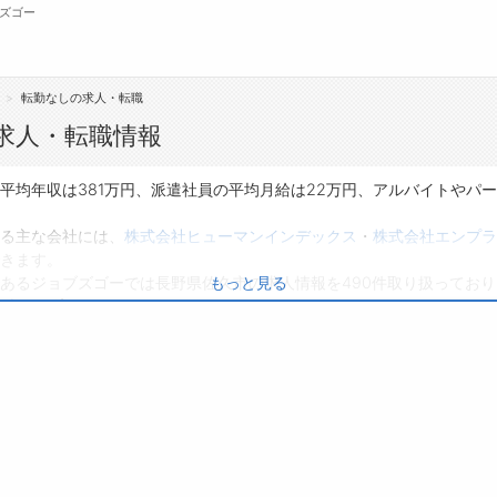
ズゴー
転勤なしの求人・転職
無料会員
求人・転職情報
転職支援サービスについて
ジ
均年収は381万円、派遣社員の平均月給は22万円、アルバイトやパート
転職支援サービス
会
る主な会社には、
株式会社ヒューマンインデックス
・
株式会社エンプラ
きます。
転職ノウハウ(応募書類の書き方・面接対策な
お
あるジョブズゴーでは長野県佐久市の求人情報を490件取り扱ってお
もっと見る
ど)
よ
求人
は19件です。
転職・採用コラム
り、転職だけでなく、第二新卒から50代・60代以上の方の再就職も可
る職種に応募してみてくださいね。