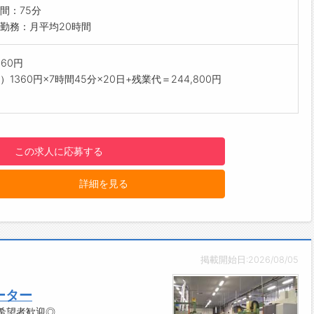
後には雇用切替◎
間：75分
ルを磨いて、自分磨きができます！
勤務：月平均20時間
------------------------------------☆
与前払い制度あり！
360円
績に応じて、給与前払いが可能です◎
）1360円×7時間45分×20日+残業代＝244,800円
請！簡単受取！日払い即日払い対応！
------------------------------------☆
明点はいつでもご相談ください！
応!!フォロー体制もバッチリ
この求人に応募する
ご自宅からお電話で可能です◎
------------------------------------☆
詳細を見る
見学可能！自分が働くイメージができます。
まのご応募を心よりお待ちしております＾＾
------------------------------------☆
掲載開始日:2026/08/05
ーター
希望者歓迎◎