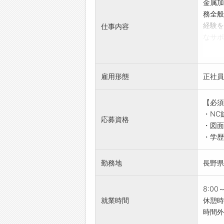
金属加
務全般
経験を
仕事内容
なサポ
【具体
■複合
・機械
雇用形態
正社員
◎ヤマ
主要
【必須
【研修
・NC
・経験
応募資格
・図面
大丈夫
・学歴
・コツ
【ステ
勤務地
長野県
・単品
・丸物
れます
8:00
・マシ
就業時間
休憩時
務から
時間外
【おす