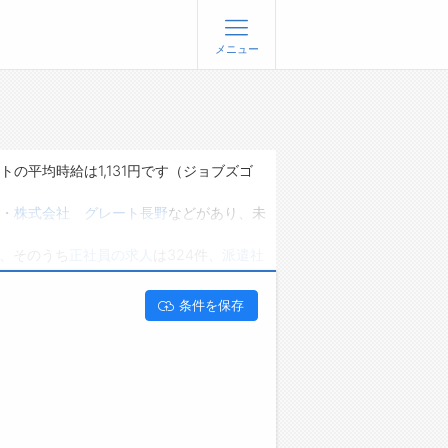
メニュー
登録
ログイン
ョブズゴーについて
の平均時給は1,131円です（ジョブズゴ
社概要
・
株式会社 グレート長野
などがあり、未
問い合わせ
り、そのうち
正社員の求人
は324件、
派遣社
くあるご質問
能です。 長野県佐久市で転勤なしの求人・
条件を保存