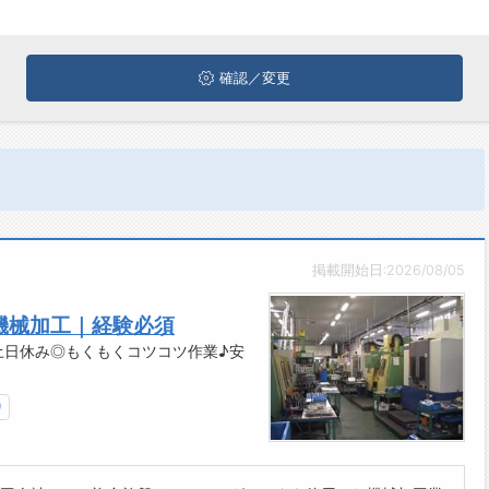
確認／変更
掲載開始日:2026/08/05
機械加工｜経験必須
土日休み◎もくもくコツコツ作業♪安
中