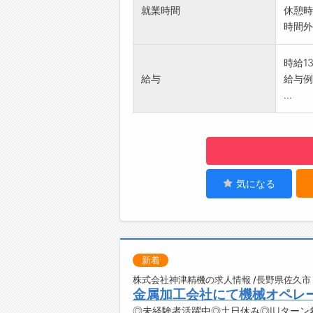
・半年
就業時間
休憩時
・スキ
時間外
☆----
◆給
時給1
勤務実
給与
給与例
簡単申
...
☆----
◆ご不
即日対
登録は
☆----
◆職場
気になる
みなさ
☆----
新着
株式会社神津精機の求人情報 /長野県佐久市
金属加工会社にて機械オペレ
◎未経験者活躍中◎土日休み◎IUターン