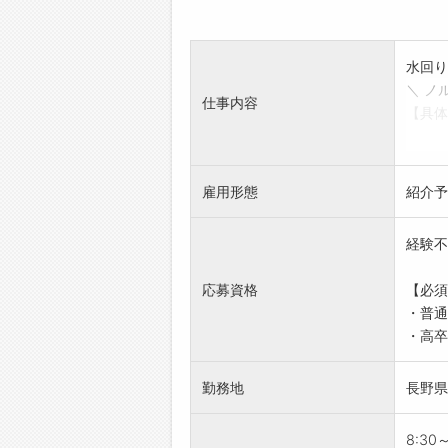
水回り
＼ ノ
仕事内容
【具体
・初め
ていた
・ルー
雇用形態
紹介予
な訪問
▼取扱
経験不
・管工
・住宅
応募資格
【必須
【未経
・普通
・はじ
・高卒
・少し
【おす
勤務地
長野県
・ノル
・支店
【紹介
8:30