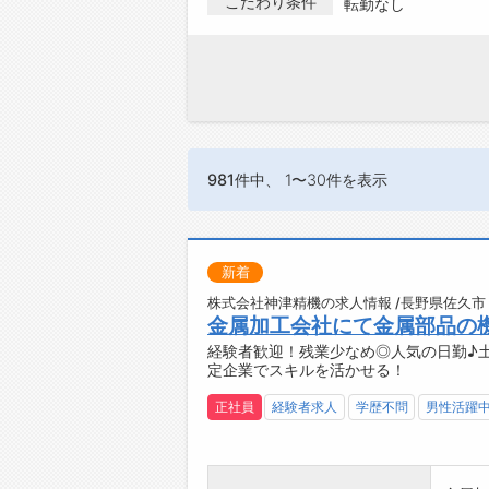
こだわり条件
転勤なし
981件
中、 1〜30件を表示
新着
株式会社神津精機の求人情報 /長野県佐久市
金属加工会社にて金属部品の
経験者歓迎！残業少なめ◎人気の日勤♪
定企業でスキルを活かせる！
正社員
経験者求人
学歴不問
男性活躍