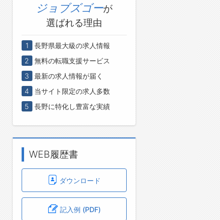
ジョブズゴー
が
選ばれる理由
1
長野県最大級の求人情報
2
無料の転職支援サービス
3
最新の求人情報が届く
4
当サイト限定の求人多数
5
長野に特化し豊富な実績
WEB履歴書
ダウンロード
記入例 (PDF)