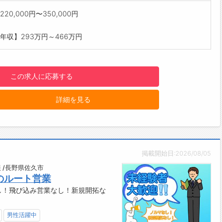
ズングループの協力工場◎安定した受注で業績も好調！
20,000円〜350,000円
企業で腰を据えて長く働ける環境です。
度な金属加工技術を学びながら成長できます。
年収】293万円～466万円
業少なめ◎
均5時間程度なので、メリハリをつけて働けます。
新設備が充実！
この求人に応募する
ザキマザック社製の工作機械を中心に、充実した設備環境で経験
ます。
詳細を見る
がい】
した部品がさまざまな製品に使用されるため、ものづくりの達成
わえます。
を積むほど技術力が向上し、自身の成長を実感できる職場です。
な方にオススメ♪】
掲載開始日:2026/08/05
より一歩上の技術」を身につけたい方
ニングセンタや複合旋盤の経験を活かしたい方
 /長野県佐久市
のルート営業
づくりや機械加工が好きな方
し！飛び込み営業なし！新規開拓な
した環境で長く活躍したい方
男性活躍中