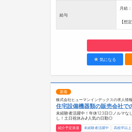
◆シチ
月給：2
・安定
給与
・高精
【想定
◆残
・月平
◆最
・ヤマ
を積め
【やり
気になる
・加工
感を味
・経験
【こん
新着
◇「今
◆マシ
株式会社ヒューマンインデックスの求人情報
住宅設備機器類の販売会社で
◇もの
未経験者活躍中！年休123日◎ノルマな
◆安定
し！土日祝休み♪人気の日勤◎
紹介予定派遣
未経験者活躍中
高校卒以上