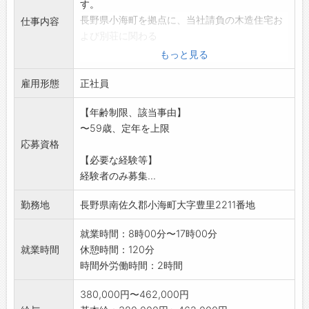
す。
長野県小海町を拠点に、当社請負の木造住宅お
仕事内容
よび別荘に関わる
責任者として、下記業務をお任せします。
もっと見る
■業務内容:
雇用形態
・品質管理、予算管理、工程管理
正社員
・安全管理
【年齢制限、該当事由】
・新規物件の見積、点検業務
〜59歳、定年を上限
某木造住宅メーカーの下請けのため、現場を完
応募資格
成させるのが現場
【必要な経験等】
代理人のミッション。最終ユーザー(施主)との
経験者のみ募集...
やり取りがない
ため、残業が少なく、休みが取りやすいのが特
勤務地
長野県南佐久郡小海町大字豊里2211番地
徴です。
休日出勤が重なるのも年に1ヵ月程度です。
就業時間：8時00分〜17時00分
※業務変更の範囲:変更なし
就業時間
休憩時間：120分
時間外労働時間：2時間
380,000円〜462,000円