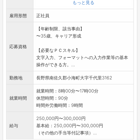
いので、入社3カ月～半年は現場作業を行い、
もっと見る
工事で使用する資機
雇用形態
材や工事の流れを覚えます。その後、土木部ま
正社員
たは建築部に所属し
【年齢制限、該当事由】
、各部署の先輩とペアになって現場に配属され
〜35歳、キャリア形成
ます。実際の現場で
写真の撮影・整理、安全管理、測量等を行いま
応募資格
【必要なＰＣスキル】
す。
文字入力、フォーマットへの入力作業等の基本
1・2年目には先輩の補佐をしながら知識と経験
操作ができる方。...
を積んで下さい。
3年目には小規模な工事を1人で担当することを
勤務地
長野県南佐久郡小海町大字千代里3162
目標に取り組んで
いきましょう。
就業時間：8時00分〜17時00分
【未経験者歓迎】当社には建設業未経験から現
就業時間
休憩時間：90分
場代理人になった社
時間外労働時間：9時間
員が複数います!一緒に大きなモノづくりしませ
んか?
250,000円〜300,000円
<業務変更の範囲:現場作業>
給与
基本給：250,000円〜300,000円
（その他の手当等付記事項）...