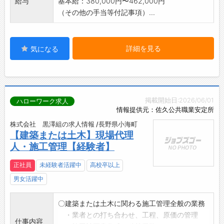
給与
基本給：380,000円〜462,000円
（その他の手当等付記事項）...
詳細を見る
気になる
掲載開始日:2026/06/01
ハローワーク求人
情報提供元：佐久公共職業安定所
株式会社 黒澤組の求人情報 /長野県小海町
【建築または土木】現場代理
人・施工管理【経験者】
正社員
未経験者活躍中
高校卒以上
男女活躍中
〇建築または土木に関わる施工管理全般の業務
・業者との打ち合わせ、工程、原価の管理
仕事内容