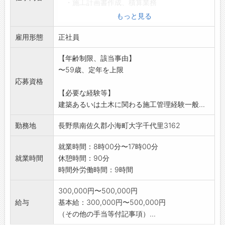
・施工計画書作成、積算業務
・資材の発注、搬入計画
もっと見る
・現場の安全管理
雇用形態
・現場写真の管理、整理
正社員
・ワード、エクセルでの書類の作成
【年齢制限、該当事由】
・職人や作業員への指示出し 等
〜59歳、定年を上限
★★充実の福利厚生★★ PR情報をご覧くだ
応募資格
さい。
【必要な経験等】
※業務変更の範囲:変更なし
建築あるいは土木に関わる施工管理経験一般...
勤務地
長野県南佐久郡小海町大字千代里3162
就業時間：8時00分〜17時00分
就業時間
休憩時間：90分
時間外労働時間：9時間
300,000円〜500,000円
給与
基本給：300,000円〜500,000円
（その他の手当等付記事項）...