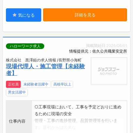
詳細を見る
気になる
掲載開始日:2026/06/01
ハローワーク求人
情報提供元：佐久公共職業安定所
株式会社 黒澤組の求人情報 /長野県小海町
現場代理人・施工管理【未経験
者】
正社員
未経験者活躍中
高校卒以上
男女活躍中
○工事現場において、工事を予定どおりに進め
るために現場の安全
管理・工事の進捗管理、品質管理等を行いま
仕事内容
す。最初からは出来な