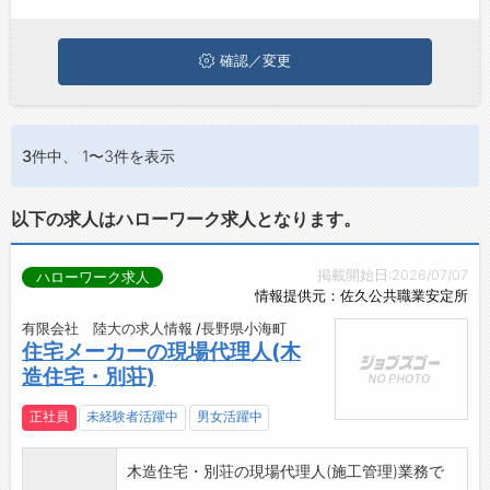
ジョブズゴーについて
確認／変更
会社概要
お問い合わせ
3件
中、 1〜3件を表示
よくあるご質問
以下の求人はハローワーク求人となります。
掲載開始日:2026/07/07
ハローワーク求人
情報提供元：佐久公共職業安定所
有限会社 陸大の求人情報 /長野県小海町
住宅メーカーの現場代理人(木
造住宅・別荘)
正社員
未経験者活躍中
男女活躍中
木造住宅・別荘の現場代理人(施工管理)業務で