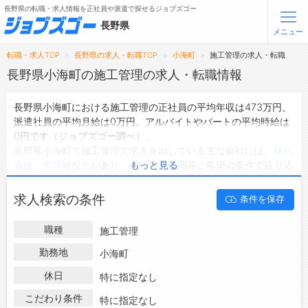
長野県の転職・求人情報を正社員や派遣で探せるジョブズゴー
長野県
メニュー
転職・求人TOP
長野県の求人・転職TOP
小海町
施工管理の求人・転職
無料会員登録
ログイン
長野県小海町の施工管理の求人・転職情報
長野県小海町における施工管理の正社員の平均年収は473万円、
メニュー
派遣社員の平均月給は0万円、アルバイトやパートの平均時給は
0円です（ジョブズゴー調べ）。
トップ
長野県小海町で施工管理で求人を出している主な会社には、
株式
詳細情報で求人を探す
会社 黒澤組
などがあり、未経験や短期等ご希望の条件で絞り込
もっと見る
タップで簡単に求人を探す
みができます。
長野県小海町の地域密着型の求人サイトであるジョブズゴーでは
【初めての方へ】
求人検索の条件
条件を保存
長野県小海町の求人情報を2件取り扱っており、そのうち
正社員
長野県の求人検索で選ばれる理由
の求人
は2件、
派遣社員の求人
は0件、
アルバイト・パートの求
職種
施工管理
人
は0件です。
転職支援サービスについて
ハローワークにはない求人も多数扱っており、転職だけでなく、
勤務地
小海町
第二新卒から50代・60代以上の方の再就職も可能です。 長野県
転職支援サービス
休日
特に指定なし
小海町で施工管理の求人・転職情報を探している方は、ぜひ興味
転職ノウハウ(応募書類の書き方・面接対策など)
のある職種に応募してみてくださいね。
こだわり条件
特に指定なし
転職・採用コラム