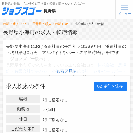
長野県の転職・求人情報を正社員や派遣で探せるジョブズゴー
長野県
メニュー
転職・求人TOP
長野県の求人・転職TOP
小海町の求人・転職
無料会員登録
ログイン
長野県小海町の求人・転職情報
長野県小海町における正社員の平均年収は389万円、派遣社員の
メニュー
平均月給は0万円、アルバイトやパートの平均時給は0円です
（ジョブズゴー調べ）。
トップ
長野県小海町で求人を出している主な会社には、
株式会社 黒澤
詳細情報で求人を探す
組
・
有限会社ツチハシ 小海薬局
・
株式会社 シルバーサポート
もっと見る
タップで簡単に求人を探す
ジャパン
などがあり、未経験や短期等ご希望の条件で絞り込みが
できます。
【初めての方へ】
求人検索の条件
条件を保存
長野県小海町の地域密着型の求人サイトであるジョブズゴーでは
長野県の求人検索で選ばれる理由
長野県小海町の求人情報を14件取り扱っており、そのうち
正社員
職種
特に指定なし
の求人
は14件、
派遣社員の求人
は0件、
アルバイト・パートの求
転職支援サービスについて
人
は0件です。
勤務地
小海町
ハローワークにはない求人も多数扱っており、転職だけでなく、
転職支援サービス
休日
特に指定なし
第二新卒から50代・60代以上の方の再就職も可能です。 長野県
転職ノウハウ(応募書類の書き方・面接対策など)
小海町で求人・転職情報を探している方は、ぜひ興味のある職種
こだわり条件
特に指定なし
転職・採用コラム