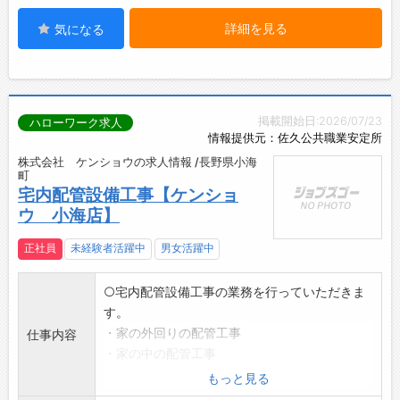
詳細を見る
気になる
掲載開始日:2026/07/23
ハローワーク求人
情報提供元：佐久公共職業安定所
株式会社 ケンショウの求人情報 /長野県小海
町
宅内配管設備工事【ケンショ
ウ 小海店】
正社員
未経験者活躍中
男女活躍中
○宅内配管設備工事の業務を行っていただきま
す。
・家の外回りの配管工事
仕事内容
・家の中の配管工事
・住宅機器の取り付け工事
もっと見る
・リフォーム(ユニットバス、キッチン、洗面