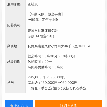
雇用形態
台、便器)に伴なう
正社員
配管工事などの作業です。
【年齢制限、該当事由】
*有資格者の方優遇します。
〜59歳、定年を上限
*未経験者の方も歓迎します。
応募資格
※変更範囲:なし
普通自動車運転免許
必須(AT限定不可)
勤務地
長野県南佐久郡小海町大字千代里3630-4
就業時間：8時00分〜17時30分
就業時間
休憩時間：90分
時間外労働時間：3時間
245,000円〜395,000円
給与
基本給：160,000円〜160,000円
（賃金・手当_定額的に支払われる手当）...
詳細を見る
気になる