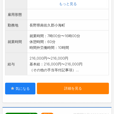
・成形、オーブンで焼き作業
もっと見る
・小包装された製品の検品、袋の賞味期限印字
雇用形態
検品
・小包装された製品を出荷ケースへ箱詰め作業
勤務地
長野県南佐久郡小海町
是非ご応募ください。
【変更範囲:変更なし】
就業時間：7時00分〜16時00分
就業時間
休憩時間：60分
時間外労働時間：10時間
216,000円〜216,000円
給与
基本給：216,000円〜216,000円
（その他の手当等付記事項）...
詳細を見る
気になる