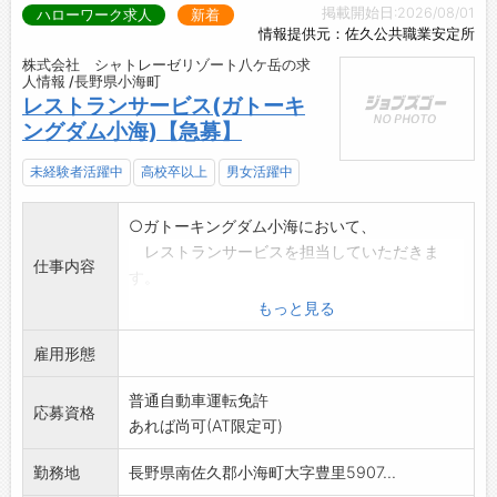
掲載開始日:2026/08/01
ハローワーク求人
新着
情報提供元：佐久公共職業安定所
株式会社 シャトレーゼリゾート八ケ岳の求
人情報 /長野県小海町
レストランサービス(ガトーキ
ングダム小海)【急募】
未経験者活躍中
高校卒以上
男女活躍中
○ガトーキングダム小海において、
レストランサービスを担当していただきま
仕事内容
す。
・食事のオーダーをいただき厨房へ連絡
もっと見る
・お客様のお席へ配膳、下膳、あと片付け
雇用形態
・洗い場(食器等)業務
・会計、レジ業務
普通自動車運転免許
・その他付随する業務
応募資格
あれば尚可(AT限定可)
・ホテルフロントの簡単なお手伝い業務もお願
いします。
勤務地
長野県南佐久郡小海町大字豊里5907...
※業務変更範囲:会社の定める業務