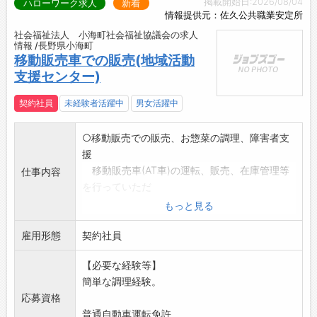
掲載開始日:2026/08/04
ハローワーク求人
新着
情報提供元：佐久公共職業安定所
社会福祉法人 小海町社会福祉協議会の求人
情報 /長野県小海町
移動販売車での販売(地域活動
支援センター)
契約社員
未経験者活躍中
男女活躍中
○移動販売での販売、お惣菜の調理、障害者支
援
移動販売車(AT車)の運転、販売、在庫管理等
仕事内容
を行っていただ
きます。
もっと見る
・担当スタッフは2名体制で、1週間交替で販売
雇用形態
と内勤(障害者支
契約社員
援等)を行います。
【必要な経験等】
・販売は、担当スタッフ1名と障害者1名の計2名
簡単な調理経験。
で町内を回り、
応募資格
地域の買い物弱者支援、障害者の地域参加のお
普通自動車運転免許
手伝いをしていただ