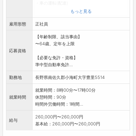
・車の運転(配達)
・草刈り 等
もっと見る
*農家への堆肥供給により、休日が季節により変
雇用形態
動します。
正社員
※業務変更の範囲:なし
【年齢制限、該当事由】
〜64歳、定年を上限
応募資格
【必要な免許・資格】
準中型自動車免許...
勤務地
長野県南佐久郡小海町大字豊里5514
就業時間：8時00分〜17時00分
就業時間
休憩時間：90分
時間外労働時間：1時間...
260,000円〜260,000円
給与
基本給：260,000円〜260,000円