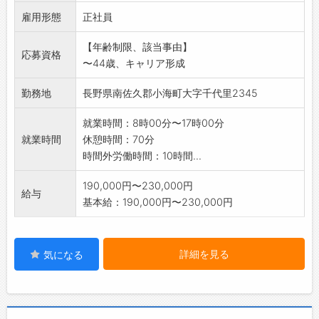
・インパクトレンチ(自動、手動両方あり)を使
雇用形態
用した組立作業
正社員
※業務変更の範囲:なし
【年齢制限、該当事由】
応募資格
〜44歳、キャリア形成
勤務地
長野県南佐久郡小海町大字千代里2345
就業時間：8時00分〜17時00分
就業時間
休憩時間：70分
時間外労働時間：10時間...
190,000円〜230,000円
給与
基本給：190,000円〜230,000円
詳細を見る
気になる