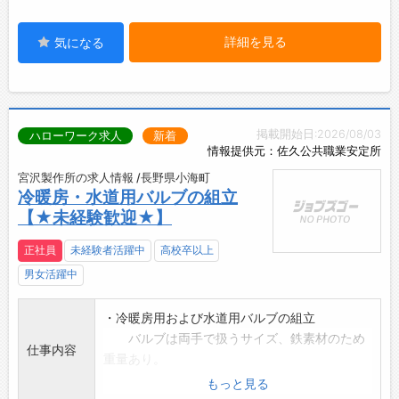
詳細を見る
気になる
掲載開始日:2026/08/03
ハローワーク求人
新着
情報提供元：佐久公共職業安定所
宮沢製作所の求人情報 /長野県小海町
冷暖房・水道用バルブの組立
【★未経験歓迎★】
正社員
未経験者活躍中
高校卒以上
男女活躍中
・冷暖房用および水道用バルブの組立
バルブは両手で扱うサイズ、鉄素材のため
仕事内容
重量あり。
・加工脱着作業あり
もっと見る