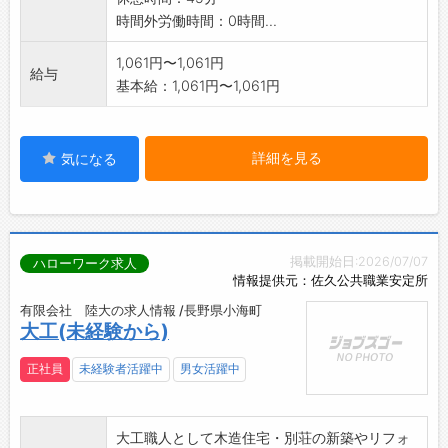
時間外労働時間：0時間...
1,061円〜1,061円
給与
基本給：1,061円〜1,061円
詳細を見る
気になる
掲載開始日:2026/07/07
ハローワーク求人
情報提供元：佐久公共職業安定所
有限会社 陸大の求人情報 /長野県小海町
大工(未経験から)
正社員
未経験者活躍中
男女活躍中
大工職人として木造住宅・別荘の新築やリフォ