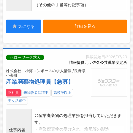
（その他の手当等付記事項）...
詳細を見る
気になる
掲載開始日:2026/07/23
ハローワーク求人
情報提供元：佐久公共職業安定所
株式会社 小海コンポースの求人情報 /長野県
小海町
産業廃棄物処理員【急募】
正社員
未経験者活躍中
高校卒以上
男女活躍中
○産業廃棄物の処理業務を担当していただきま
す。
・産業廃棄物の受け入れ、堆肥等の製造
仕事内容