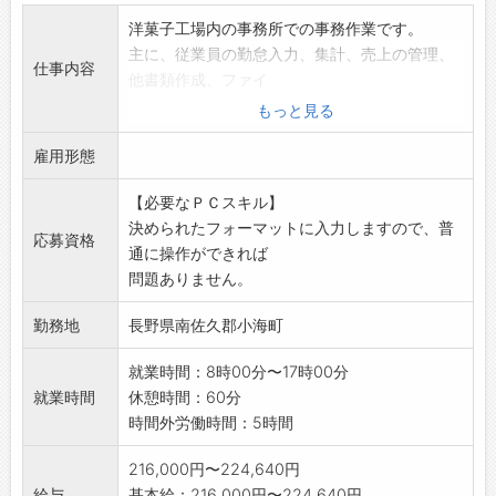
せん。
洋菓子工場内の事務所での事務作業です。
・慣れ親しんだ地域で、腰を据えて長く働けま
主に、従業員の勤怠入力、集計、売上の管理、
仕事内容
す◎
他書類作成、ファイ
【1日の業務の流れ（一例）】
リング、付随業務です。
もっと見る
08：30 朝礼
パソコンは決められたフォーマットに入力しま
09：00 全体ミーティング
雇用形態
すので、普通に操作
09：30 社用車で営業先へ訪問
ができれば問題ありません。
15：00 帰社・事務処理や翌日の準備
【必要なＰＣスキル】
お給与の週払い制度有り。希望される方はご活
17：30 退勤
決められたフォーマットに入力しますので、普
用ください。
応募資格
【充実の研修制度あり◎】
通に操作ができれば
(規定有)
◇入社される方の多くが農業機械未経験。業界
問題ありません。
ぜひご応募ください。
知識から実務まで、現場OJTと研修でしっかり
【変更範囲:変更なし】
勤務地
長野県南佐久郡小海町
サポートします！
・職種別専門研修（営業・整備・部品）
就業時間：8時00分〜17時00分
・商品研修
就業時間
休憩時間：60分
・管理者研修
時間外労働時間：5時間
・現場研修
【やりがい】
216,000円〜224,640円
・農業機械を通じて、日本の食と農業を支える
給与
基本給：216,000円〜224,640円