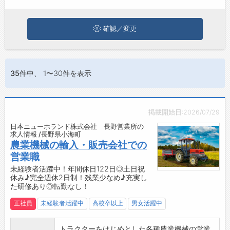
に応募してみてくださいね。
ジョブズゴーについて
確認／変更
会社概要
お問い合わせ
35件
中、 1〜30件を表示
よくあるご質問
掲載開始日:2026/07/29
日本ニューホランド株式会社 長野営業所の
求人情報 /長野県小海町
農業機械の輸入・販売会社での
営業職
未経験者活躍中！年間休日122日◎土日祝
休み♪完全週休2日制！残業少なめ♪充実し
た研修あり◎転勤なし！
正社員
未経験者活躍中
高校卒以上
男女活躍中
トラクターをはじめとした各種農業機械の営業