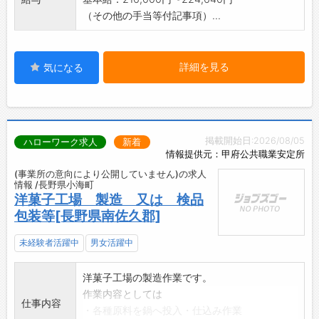
社会貢献性の高い仕事です。
（その他の手当等付記事項）...
・お客様から「助かったよ」「ありがとう」と
直接言っていただけるやりがいがあります。
詳細を見る
気になる
掲載開始日:2026/08/05
ハローワーク求人
新着
情報提供元：甲府公共職業安定所
(事業所の意向により公開していません)の求人
情報 /長野県小海町
洋菓子工場 製造 又は 検品
包装等[長野県南佐久郡]
未経験者活躍中
男女活躍中
洋菓子工場の製造作業です。
作業内容としては
仕事内容
・各種原料を鍋へ投入・仕込み作業