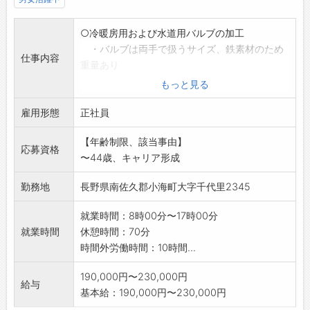
○冷暖房用および水道用バルブの加工
・バルブは両手で扱うサイズ、鉄素材のため
仕事内容
重量あり
・NC旋盤(脱着作業あり)、ボール盤を使用し
もっと見る
た穴あけ、
雇用形態
加工作業
正社員
・脱着作業含�
【年齢制限、該当事由】
※業務変更の範囲:なし
応募資格
〜44歳、キャリア形成
勤務地
長野県南佐久郡小海町大字千代里2345
就業時間：8時00分〜17時00分
就業時間
休憩時間：70分
時間外労働時間：10時間...
190,000円〜230,000円
給与
基本給：190,000円〜230,000円