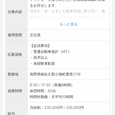
をお任せします。
日本の「食」を支える農業現場に寄り添い、農
仕事内容
家の皆さまのパートナーとして活躍できるお仕
事です◎
もっと見る
既存のお客様との関係づくりが中心なので、未
雇用形態
経験の方でも安心してスタートできます！
正社員
【具体的な業務内容】
【必須事項】
・農家の方への定期訪問、使用状況のヒアリン
・普通自動車免許（MT）
グ
応募資格
・高卒以上
・農協や既存取引先への訪問、関係構築
・未経験者歓迎
・トラクターや各種作業機の提案、販売
・周辺部品の案内、販売
勤務地
長野県南佐久郡小海町豊里2118
・受注処理などの各種事務作業
・機械導入後の納品指導、アフターフォロー な
8:30～17:30（実働8時間）
ど
就業時間
休憩時間：60分
【営業しやすい環境◎】
時間外勤務：月平均10時間
・お客様は農家の方なので、訪問先でお茶を出
していただくことも多く、和やかな雰囲気の中
月給制：230,000円～310,000円
で働くことができます♪
給与