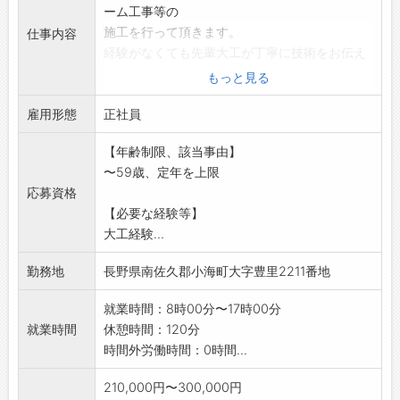
ーム工事等の
施工を行って頂きます。
仕事内容
経験がなくても先輩大工が丁寧に技術をお伝え
します。
もっと見る
できることから始めてみましょう。やる気次第
雇用形態
で活躍できます。
正社員
〇入社後の仕事内容
【年齢制限、該当事由】
・1～3年目 先輩の大工さん(35歳～70歳)につ
〜59歳、定年を上限
いて、
応募資格
新築やリフォームの現場に同行し、技術を学
【必要な経験等】
びます。
大工経験...
・3～5年目 一人で現場をお任せしたり、大き
な現場だと
勤務地
長野県南佐久郡小海町大字豊里2211番地
社員チームで仕事を進めます。
・5～7年目 未経験の後輩に技術をお伝えいた
就業時間：8時00分〜17時00分
だきます。
就業時間
休憩時間：120分
※業務変更の範囲:変更なし
時間外労働時間：0時間...
210,000円〜300,000円