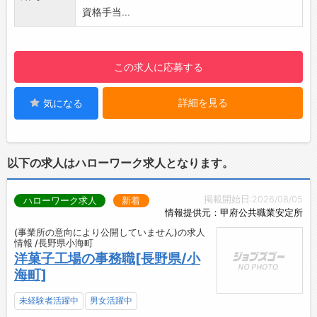
・ルート営業が約8割、反響営業が約2割なの
資格手当...
で、飛び込み営業やテレアポはほとんどありま
せん。
・貸与されるiPadには商品情報や資料がすべて
この求人に応募する
入っており、提案もスムーズに行えます◎
・売上目標は年間設定で、毎年9割以上の高い
詳細を見る
気になる
達成率を誇っています。
【おすすめポイント】
◆年間休日122日＆土日祝休みの完全週休2日
制！
以下の求人はハローワーク求人となります。
・週末はお休み。GWや夏季、年末年始など長
期休暇もあり、プライベートを大切にできま
掲載開始日:2026/08/05
ハローワーク求人
新着
す。
情報提供元：甲府公共職業安定所
◆残業少なめ◎
(事業所の意向により公開していません)の求人
・残業は月平均10時間程度。平日も自分の時間
情報 /長野県小海町
をしっかり確保できます◎
洋菓子工場の事務職[長野県/小
・ワークライフバランスを重視した働き方が可
海町]
能です♪
◆転勤なし！
未経験者活躍中
男女活躍中
・地域限定職を設けているため、転勤はありま