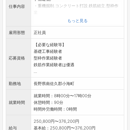
・重機掘削.コンクリート打設.鉄筋組立.型枠作
仕事内容
業
・土木.公共工事に関わる型枠工事
もっと見る
(コンクリートを流し入れる木枠製作の大工
雇用形態
仕事)
正社員
・住宅周りの外構工事
【必要な経験等】
(擁壁.土間コンクリート.ブロック積み.レン
基礎工事経験者
ガ.
応募資格
型枠作業経験者
フェンス取付.植樹等)
鉄筋作業経験者は優遇
※業績により、賞与は年2回を支給予定としてい
...
ます。
<業務変更範囲:なし>
勤務地
長野県南佐久郡小海町
就業時間：8時00分〜17時00分
就業時間
休憩時間：90分
時間外労働時間：0時間
250,800円〜376,200円
給与
基本給：250,800円〜376,200円