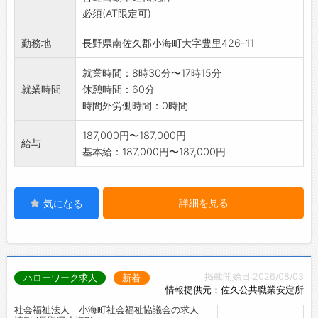
必須(AT限定可)
きます。
※変更範囲:法人の定める業務の範囲
勤務地
長野県南佐久郡小海町大字豊里426-11
就業時間：8時30分〜17時15分
就業時間
休憩時間：60分
時間外労働時間：0時間
187,000円〜187,000円
給与
基本給：187,000円〜187,000円
詳細を見る
気になる
掲載開始日:2026/08/03
ハローワーク求人
新着
情報提供元：佐久公共職業安定所
社会福祉法人 小海町社会福祉協議会の求人