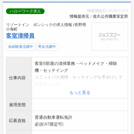
掲載開始日:2026/07/13
ハローワーク求人
情報提供元：佐久公共職業安定所
リゾートイン ボンシックの求人情報 /長野県
小海町
客室清掃員
未経験者活躍中
男女活躍中
客室8部屋の清掃業務・ベッドメイク・掃除
機・セッテイング
ユニットバス清掃・セッテイングを手分けして
仕事内容
お手伝いして
頂きます。短期間・1日短時間業務となります。
もっと見る
【業務変更範囲:なし】
雇用形態
普通自動車運転免許
応募資格
必須(AT限定可)