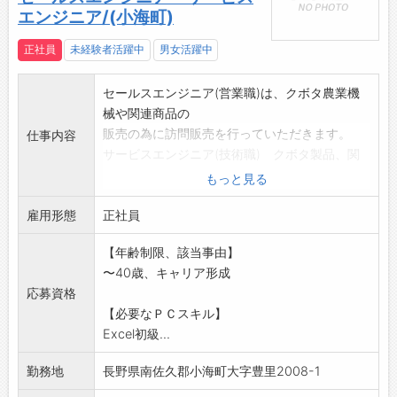
エンジニア/(小海町)
正社員
未経験者活躍中
男女活躍中
セールスエンジニア(営業職)は、クボタ農業機
械や関連商品の
販売の為に訪問販売を行っていただきます。
仕事内容
サービスエンジニア(技術職) クボタ製品、関
連メーカー商品の
もっと見る
修理、メンテナンスを行って頂きます。
雇用形態
・長く勤務していただける方を希望いたしま
正社員
す。
【年齢制限、該当事由】
・教育研修があり、指導いたしますので、未経
〜40歳、キャリア形成
験者の方も安心して
応募資格
ご応募してください。
【必要なＰＣスキル】
変更範囲:会社の定める業務
Excel初級...
勤務地
長野県南佐久郡小海町大字豊里2008-1