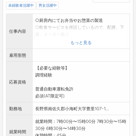
未経験者活躍中
男女活躍中
○厨房内にてお弁当やお惣菜の製造
○飲食サービスを併設しているので、配膳、下
仕事内容
膳、オーダー取り
○加工室があり、加工品の製造補助作業も若干
もっと見る
あります。
雇用形態
*カフェでのお弁当・お総菜づくりが主な業務に
なりますが、店舗
【必要な経験等】
状況により、販売作業や配達作業(軽バン使用)
調理経験
の手伝いをお願い
応募資格
する可能性があります。
普通自動車運転免許
*土・日曜日の勤務が可能な方を希望します。
必須(AT限定可)
※業務変更の範囲:基本なし
勤務地
長野県南佐久郡小海町大字豊里107-1...
就業時間：7時00分〜15時00分 7時30分〜15時
30分 6時30分〜14時30分
就業時間
休憩時間：45分