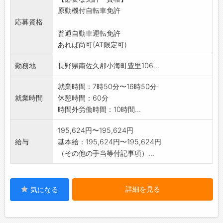
します)
原動機付自転車免許
*採用時に、長野市で4日間の業務研修があり
応募資格
ます。
普通自動車運転免許
※業務変更の範囲:なし
あれば尚可(AT限定可)
勤務地
長野県南佐久郡小海町豊里106...
就業時間：7時50分〜16時50分
就業時間
休憩時間：60分
時間外労働時間：10時間...
195,624円〜195,624円
給与
基本給：195,624円〜195,624円
（その他の手当等付記事項）...
詳細を見る
気になる