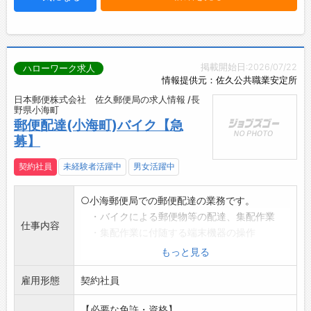
掲載開始日:2026/07/22
ハローワーク求人
情報提供元：佐久公共職業安定所
日本郵便株式会社 佐久郵便局の求人情報 /長
野県小海町
郵便配達(小海町)バイク【急
募】
契約社員
未経験者活躍中
男女活躍中
○小海郵便局での郵便配達の業務です。
・バイクによる郵便物等の配達、集配作業
仕事内容
・集配作業に付随する端末機器の操作
・郵便商品(ハガキ、切手等)の営業、販売
もっと見る
*長期間勤務できる方を募集しております。
雇用形態
(半年毎に昇給の可能性あり)
契約社員
*正社員登用もあります。(詳細は面接で説明
【必要な免許・資格】