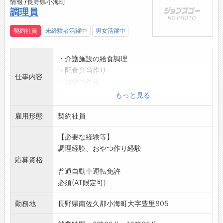
情報 /長野県小海町
調理員
契約社員
未経験者活躍中
男女活躍中
・介護施設の給食調理
・配食弁当作り
仕事内容
・おやつ作り
・発注業務
もっと見る
・献立作成
雇用形態
※変更範囲:法人の定める業務の範囲
契約社員
【必要な経験等】
調理経験、おやつ作り経験
応募資格
普通自動車運転免許
必須(AT限定可)
勤務地
長野県南佐久郡小海町大字豊里805