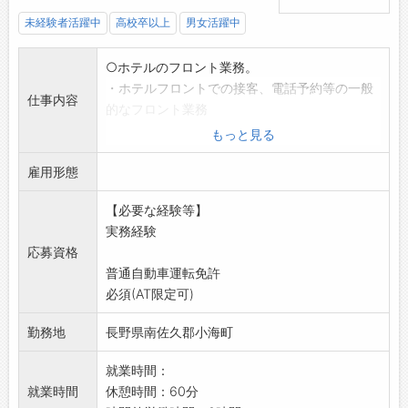
未経験者活躍中
高校卒以上
男女活躍中
○ホテルのフロント業務。
・ホテルフロントでの接客、電話予約等の一般
仕事内容
的なフロント業務
・フロント以外のホテル内他部署応援をするこ
もっと見る
ともあります。
雇用形態
例)ホテルレストランでの配膳等のフロアサー
ビス業務応援
【必要な経験等】
客室清掃係でのベッドメイク等の清掃業
実務経験
務応援
応募資格
※業務変更範囲:会社の定める業務
普通自動車運転免許
必須(AT限定可)
勤務地
長野県南佐久郡小海町
就業時間：
就業時間
休憩時間：60分