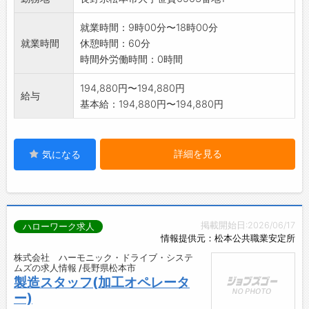
「モノづくりが好き」「コツコツ作業が得意」
な方なら、
就業時間：9時00分〜18時00分
すぐに慣れていただけます。
就業時間
休憩時間：60分
*応募する方は、ハローワークの紹介状をお持ち
時間外労働時間：0時間
ください。
*変更の範囲:会社の定める業務
194,880円〜194,880円
給与
基本給：194,880円〜194,880円
詳細を見る
気になる
掲載開始日:2026/06/17
ハローワーク求人
情報提供元：松本公共職業安定所
株式会社 ハーモニック・ドライブ・システ
ムズの求人情報 /長野県松本市
製造スタッフ(加工オペレータ
ー)