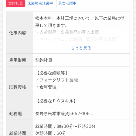
契約社員
未経験者活躍中
男女活躍中
松本本社、本社工場において、以下の業務に従
事して頂きます。
・入荷製品、出荷製品の受入出庫
仕事内容
・クリーンウェアの納品、回収の受入出庫
・在庫製品の管理
もっと見る
・製品の積み込み、積み下ろしの際にフォーク
雇用形態
リフト使用
契約社員
・ハンドリングでの倉庫管理
【必要な経験等】
・手作業による積み込み、積み下ろし作業
・フォークリフト技能
・発送品の手配
応募資格
・倉庫管理
※変更の範囲:会社の定める業務
応募する方は、ハローワークの紹介状をお持
【必要なＰＣスキル】...
ちください。
勤務地
長野県松本市笹賀5652-106...
就業時間：8時30分〜17時30分
就業時間
休憩時間：60分