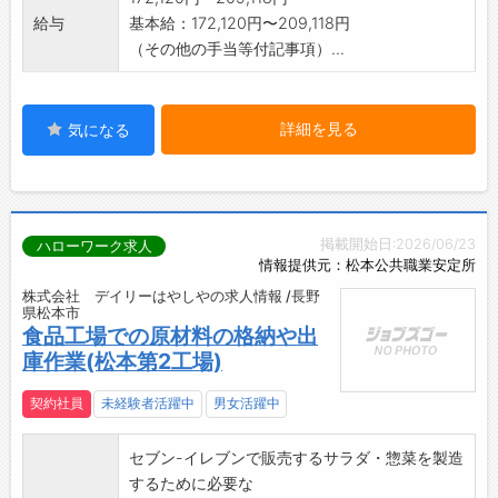
給与
基本給：172,120円〜209,118円
（その他の手当等付記事項）...
詳細を見る
気になる
掲載開始日:2026/06/23
ハローワーク求人
情報提供元：松本公共職業安定所
株式会社 デイリーはやしやの求人情報 /長野
県松本市
食品工場での原材料の格納や出
庫作業(松本第2工場)
契約社員
未経験者活躍中
男女活躍中
セブン-イレブンで販売するサラダ・惣菜を製造
するために必要な