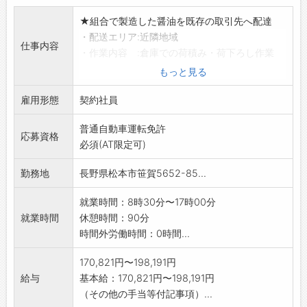
★組合で製造した醤油を既存の取引先へ配達
・配送エリア:近隣地域
仕事内容
・作業内容 :倉庫での荷積み・荷下ろし作業
(在庫管理含む)
もっと見る
ルートは配送の為未経験でも安心
雇用形態
空いてる時間に下記作業あり
契約社員
★醤油の製造にかかるお仕事です。
普通自動車運転免許
・工場内の軽作業(ボトル詰、びん詰、ラベル貼
応募資格
必須(AT限定可)
り)など
*変更の範囲:組合の定める業務
勤務地
長野県松本市笹賀5652-85...
*応募する方は、ハローワークの紹介状をお持ち
ください。
就業時間：8時30分〜17時00分
就業時間
休憩時間：90分
時間外労働時間：0時間...
170,821円〜198,191円
給与
基本給：170,821円〜198,191円
（その他の手当等付記事項）...