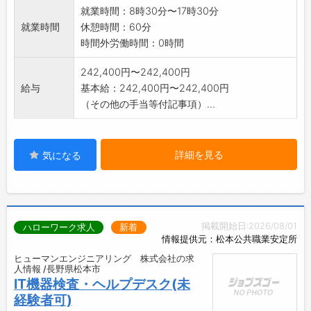
就業時間：8時30分〜17時30分
分除く）東京商工リサーチ調べ
就業時間
休憩時間：60分
■成長の理由
時間外労働時間：0時間
美容室業界向け「理美容機器」納入実績トップ
シェアの同社は、美容サロンで培った実績と技
242,400円〜242,400円
術力をもとに、コンシューマー市場にも商品展
給与
基本給：242,400円〜242,400円
開しております。「キレイをつくる」スローガ
（その他の手当等付記事項）...
ンのもとアウタービューティーだけでなくイン
ナービューティーに通じる商品を多数展開して
おり、近年の巣籠り需要もうけ、今後ますます
詳細を見る
の成長が期待できます。
気になる
2023年にはエレコム㈱のグループ会社の一員
となり、さらなる事業の拡大を目指し、プロフ
ェッショナルテクノロジーとオンリーワンテク
ノロジーで「美と健康」を追及するという
掲載開始日:2026/08/01
ハローワーク求人
新着
Visionのもと、世の中に新しい価値を提案して
情報提供元：松本公共職業安定所
まいります。
ヒューマンエンジニアリング 株式会社の求
人情報 /長野県松本市
IT機器検査・ヘルプデスク(未
経験者可)