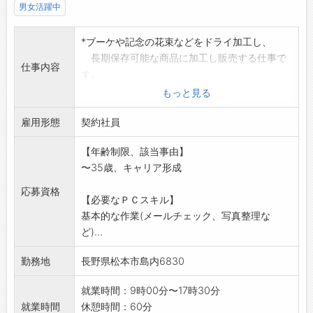
男女活躍中
*ブーケや記念の花束などをドライ加工し、
長期保存可能な商品に加工し販売する仕事で
仕事内容
す。
・お花の加工をメインに、それに関わる業務全
もっと見る
般。
雇用形態
(お花の回収、商品開発、事務、資材加工、梱包
契約社員
など)
【年齢制限、該当事由】
※一般的な生花店とは作業内容が異なります。
〜35歳、キャリア形成
非常に繊細な作業となります。
手先の器用さと集中力が必要になります。
応募資格
【必要なＰＣスキル】
(重量物の運搬も伴います)
基本的な作業(メールチェック、写真整理な
応募する方は、ハローワークの紹介状をお持ち
ど)...
下さい。
オンライン応募の場合は除く。
勤務地
長野県松本市島内6830
【変更範囲:会社の定める業務】
就業時間：9時00分〜17時30分
就業時間
休憩時間：60分