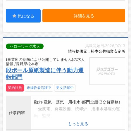
詳細を見る
気になる
掲載開始日:2026/07/13
ハローワーク求人
情報提供元：松本公共職業安定所
(事業所の意向により公開していません)の求人
情報 /長野県松本市
段ボール原紙製造に伴う動力運
転部門
契約社員
未経験者活躍中
男女活躍中
動力(電気・蒸気・用排水)部門全般(3交替勤務)
・受変電、発電設備、焼却炉、用排水処理の運
仕事内容
転、監視、
点検
もっと見る
◎変更の範囲:松本工場内職場(事務部・研究技