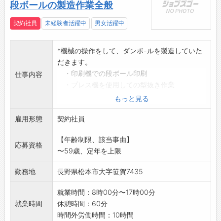
段ボールの製造作業全般
契約社員
未経験者活躍中
男女活躍中
*機械の操作をして、ダンボ-ルを製造していた
だきます。
・印刷機での段ボール印刷
仕事内容
・プレス機を使用しての型抜き作業
・のり付け作業、仕切り組み、工業用ステッ
もっと見る
チの加工
雇用形態
など担当していただきます。
契約社員
*経験不問ですが、経験のない方もゆくゆくはメ
【年齢制限、該当事由】
ンテナンス作業
応募資格
〜59歳、定年を上限
(年2～3回程度)ができるようになるまで指導し
ます。
勤務地
長野県松本市大字笹賀7435
*応募する方は、ハローワークの紹介状をお持ち
ください。
就業時間：8時00分〜17時00分
*変更の範囲:会社の定める業務
就業時間
休憩時間：60分
時間外労働時間：10時間