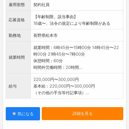
雇用形態
術部・環境管理室
契約社員
・施設動力課(電気計装、保全含む)、製造課(抄
【年齢制限、該当事由】
紙員含む)・安
応募資格
18歳〜、法令の規定により年齢制限がある
全衛生管理室)
勤務地
長野県松本市
就業時間：6時45分〜15時00分 14時45分〜22
時00分 21時45分〜7時00分
就業時間
休憩時間：60分
時間外労働時間：20時間...
220,000円〜300,000円
給与
基本給：220,000円〜300,000円
（その他の手当等付記事項）...
詳細を見る
気になる