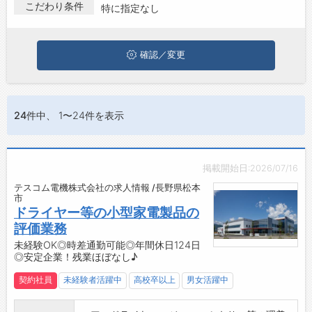
を探している方は、ぜひ興味のある職種に応募してみてください
こだわり条件
特に指定なし
ね。
ジョブズゴーについて
確認／変更
会社概要
お問い合わせ
よくあるご質問
24件
中、 1〜24件を表示
掲載開始日:2026/07/16
テスコム電機株式会社の求人情報 /長野県松本
市
ドライヤー等の小型家電製品の
評価業務
未経験OK◎時差通勤可能◎年間休日124日
◎安定企業！残業ほぼなし♪
契約社員
未経験者活躍中
高校卒以上
男女活躍中