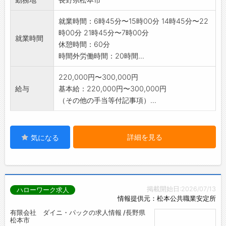
・工務部施設動力課(電気計装、保全含む)、動
力運転・安全衛生
就業時間：6時45分〜15時00分 14時45分〜22
管理室)
時00分 21時45分〜7時00分
就業時間
休憩時間：60分
時間外労働時間：20時間...
220,000円〜300,000円
給与
基本給：220,000円〜300,000円
（その他の手当等付記事項）...
詳細を見る
気になる
掲載開始日:2026/07/13
ハローワーク求人
情報提供元：松本公共職業安定所
有限会社 ダイニ・パックの求人情報 /長野県
松本市