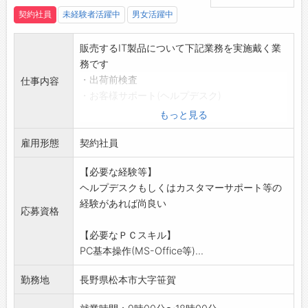
契約社員
未経験者活躍中
男女活躍中
販売するIT製品について下記業務を実施戴く業
務です
・出荷前検査
仕事内容
・お客様サポート(ヘルプデスク)
・お客様向け技術提案
もっと見る
・不具合解析、修理
雇用形態
パソコン関連の基礎知識や興味がある方に適し
契約社員
た業務です
【必要な経験等】
OJTのレクチャー等で未経験の方も安心してス
ヘルプデスクもしくはカスタマーサポート等の
タートできます
経験があれば尚良い
長期に継続してキャリアアップできる業務です
応募資格
広く衛生的で快適な職場環境です
【必要なＰＣスキル】
20～30代の方が活躍するフレッシュな職場で
PC基本操作(MS-Office等)...
す
*応募の場合は、ハローワークの紹介状をお持ち
勤務地
長野県松本市大字笹賀
ください。
変更の範囲:変更なし