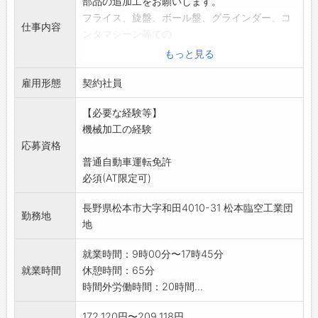
部品の追加工をお願いします。
フライス、旋盤、ボール盤、グラインダー、コ
仕事内容
ンタマシーン等での
加工がメインになります。
もっと見る
繁忙の状況によっては、他の業務を手伝ってい
雇用形態
ただく場合もありま
契約社員
す。
【必要な経験等】
「変更範囲:会社の定める業務」
機械加工の経験
※応募される方はハローワークで紹介状の交付
応募資格
を受けて下さい。
普通自動車運転免許
必須(AT限定可)
長野県松本市大字和田4010-31 松本臨空工業団
勤務地
地
就業時間：9時00分〜17時45分
就業時間
休憩時間：65分
時間外労働時間：20時間...
172,120円〜209,118円