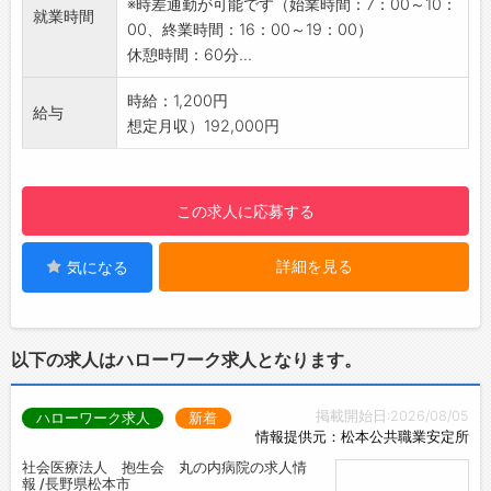
※時差通勤が可能です（始業時間：7：00～10：
就業時間
食堂スペース（仕出し弁当:260円/食 ）
00、終業時間：16：00～19：00）
※2026年中に社員食堂オープン！385円で作り
休憩時間：60分...
たてのメニューを頂く事が出来ます
※テラス改装中！（年1回テラスにてBBQ開催）
時給：1,200円
給与
更衣室、個人ロッカー
想定月収）192,000円
自動販売機
冷蔵庫、給湯器、レンジ
【会社の特長】
この求人に応募する
ミキサーや美容室業界向けのドライヤーなどを
中心に、調理家電・理美容家電の分野におい
詳細を見る
気になる
て、多種製品展開を行っております。2023年
にはエレコム株式会社のグループ会社の一員と
なり、さらなる事業の拡大を目指し、プロフェ
ッショナルテクノロジーとオンリーワンテクノ
以下の求人はハローワーク求人となります。
ロジーで「美と健康」を追及するというビジョ
ンのもと、世の中に新しい価値を提案してまい
掲載開始日:2026/08/05
ハローワーク求人
新着
ります
情報提供元：松本公共職業安定所
【自社製品】
社会医療法人 抱生会 丸の内病院の求人情
理美容家電：ドライヤー・カールドライヤー・
報 /長野県松本市