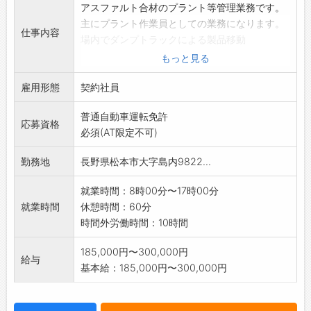
アスファルト合材のプラント等管理業務です。
主にプラント作業員としての業務になります。
仕事内容
場内でダンプトラックによる製品移動
製品の積み込み
もっと見る
機械の修理、メンテナンス
雇用形態
重機オペレーターなど
契約社員
*社用車を使用
普通自動車運転免許
【変更範囲:変更なし】
応募資格
必須(AT限定不可)
勤務地
長野県松本市大字島内9822...
就業時間：8時00分〜17時00分
就業時間
休憩時間：60分
時間外労働時間：10時間
185,000円〜300,000円
給与
基本給：185,000円〜300,000円