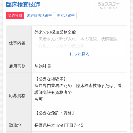
ビューティーケアなど
臨床検査技師
調理家電：ミキサー・フードプロセッサー・ミ
ルミキサー・コンベクションオーブンなど
契約社員
未経験者活躍中
男女活躍中
健康家電：マッサージ器など
美容室向けブランド「Nobby」
外来での採血業務全般
◎上記の他にも自社ブランドを展開していま
・患者さんの呼び入れ、本人確認、状態確認
す。
仕事内容
・採血および検体の搬送等
【会社について】
・採血に伴う各機器の準備、片付け、清掃
もっと見る
■沿革と製品
※原則、採血業務に特化した勤務となりま
1965年 東京電販㈱を創立 1970年に製造部
雇用形態
す。
契約社員
門を独立させ、「テスコム電機㈱」を設立。創
応募する方は、ハローワークの紹介状をお持ち
業当初はカールドライヤーを主力製品とし、そ
【必要な経験等】
ください。
の後、各種ドライヤーの量産を開始。現在では
採血専門業務のため、臨床検査技師または、看
変更範囲:なし
プロユース（美容室向け）のドライヤー
護師免許有資格者で
応募資格
「Nobby」ブランドとしてトップシェア※の立
も可
ち位置を得ています。また、理容家電だけでな
く、調理家電・健康家電の分野でも多数製品展
【必要な免許・資格】...
開を行っております。
※2024年4月から2025年3月の国内美容院への
勤務地
長野県松本市渚1丁目7-45
業務利用ドライヤー販売荷数（サロンでの販売