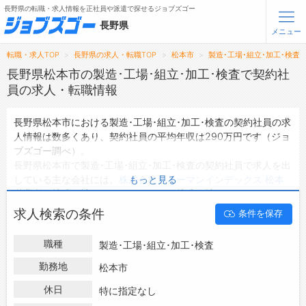
長野県の転職・求人情報を正社員や派遣で探せるジョブズゴー
長野県
メニュー
転職・求人TOP
長野県の求人・転職TOP
松本市
製造･工場･組立･加工･検査
無料会員登録
ログイン
長野県松本市の製造･工場･組立･加工･検査で契約社
員の求人・転職情報
メニュー
長野県松本市における製造･工場･組立･加工･検査の契約社員の求
人情報は数多くあり、契約社員の平均年収は290万円です（ジョ
トップ
ブズゴー調べ）。
詳細情報で求人を探す
長野県松本市で製造･工場･組立･加工･検査の契約社員で求人を出
タップで簡単に求人を探す
している主な会社には、
株式会社ヒューマンインデックス 松本
もっと見る
営業所
・
株式会社デイリーはやしや
・
株式会社PNF
などがあり、
【初めての方へ】
長野県の求人検索で選ばれる理由
未経験や短期等ご希望の条件で絞り込みができます。
求人検索の条件
条件を保存
長野県松本市の地域密着型の求人サイトであるジョブズゴーでは
長野県松本市の契約社員として働ける製造･工場･組立･加工･検査
転職支援サービスについて
職種
製造･工場･組立･加工･検査
の求人情報を24件取り扱っています。
ハローワークにはない求人も多数扱っており、転職だけでなく、
勤務地
松本市
転職支援サービス
第二新卒から50代・60代以上の方の再就職も可能です。 長野県
転職ノウハウ(応募書類の書き方・面接対策など)
休日
特に指定なし
松本市で製造･工場･組立･加工･検査の契約社員の求人・転職情報
転職・採用コラム