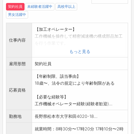
契約社員
未経験者活躍中
高校卒以上
男女活躍中
【加工オペレーター】
工作機械を操作して精密減速機の構成部品加工
仕事内容
を行う作業です。
・加工部品の脱着、加工品の測定等を行ってい
もっと見る
ただきます
雇用形態
※ノギスやマイクロメーターの使用経験者歓迎
契約社員
※経験等を考慮して担当の作業および機械を決
【年齢制限、該当事由】
定します。
18歳〜、法令の規定により年齢制限がある
※変更の範囲:事業所の定める業務
応募資格
【必要な経験等】
工作機械オペレーター経験(経験者歓迎)...
勤務地
長野県松本市大字和田4020-18...
就業時間：8時30分〜17時20分 17時10分〜2時