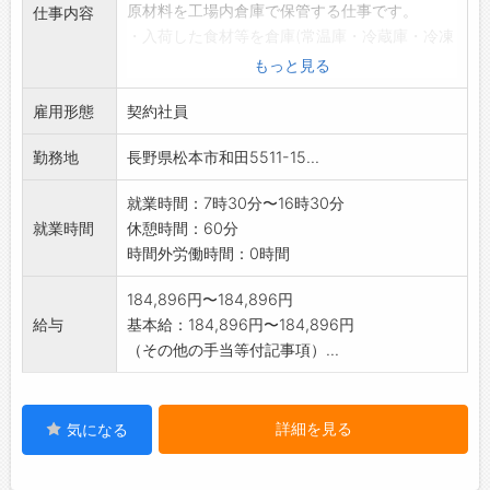
原材料を工場内倉庫で保管する仕事です。
仕事内容
・入荷した食材等を倉庫(常温庫・冷蔵庫・冷凍
庫)へしまう作業
もっと見る
と、必要数量の食材等を倉庫から取り出す作業
雇用形態
を行います。
契約社員
・複数人がそれぞれに作業を行います。
勤務地
長野県松本市和田5511-15...
・食材ごとの指定の保管場所を覚えて、台車を
使用した運搬、人力
就業時間：7時30分〜16時30分
での荷物の積み下ろしを行います。
就業時間
休憩時間：60分
「業務変更の範囲:会社の定める業務」
時間外労働時間：0時間
184,896円〜184,896円
給与
基本給：184,896円〜184,896円
（その他の手当等付記事項）...
詳細を見る
気になる