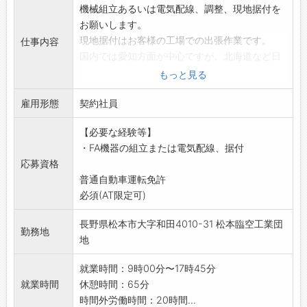
機械組立あるいは電気配線、調整、現地据付を
お願いします。
現地据付はお客様の工場での出張作業です。
仕事内容
国内では愛知方面が中心ですが、北海道など日
本各地に行く機会が
もっと見る
あります。海外出張(中国、アメリカ、スペイ
雇用形態
ン、東南アジア等)
契約社員
の機会も多いです。
【必要な経験等】
未経験の方でも機械が好きな方であれば歓迎し
・FA機器の組立または電気配線、据付
ます。
応募資格
将来的に設計者になりたい方は特に優遇しま
普通自動車運転免許
す。
必須(AT限定可)
設計者にステップアップする為にも必要な基本
スキルとなります。
長野県松本市大字和田4010-31 松本臨空工業団
エーアイテックの設計者は現場も分かる事、組
勤務地
地
立や調整ができる事
が強みになっています。
就業時間：9時00分〜17時45分
変更の範囲:会社の定める業務
就業時間
休憩時間：65分
時間外労働時間：20時間...