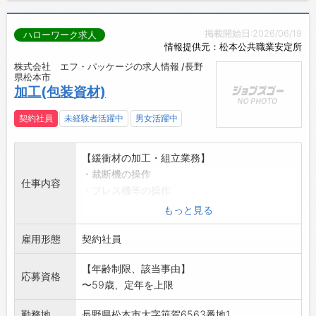
掲載開始日:2026/06/19
ハローワーク求人
情報提供元：松本公共職業安定所
株式会社 エフ・パッケージの求人情報 /長野
県松本市
加工(包装資材)
契約社員
未経験者活躍中
男女活躍中
【緩衝材の加工・組立業務】
・裁断機の操作
仕事内容
・プレス機等の操作
・加工品の組立・バラシ
もっと見る
・梱包作業
雇用形態
※材料はウレタンフォーム、発泡スチロール、
契約社員
ポリエチレン
【年齢制限、該当事由】
などの軽量品です。
応募資格
〜59歳、定年を上限
★未経験でも安心難しい技術や経験は必要あり
ません。
勤務地
長野県松本市大字笹賀6563番地1