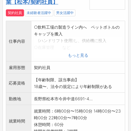
業【松本/契約社員】
契約社員
未経験者活躍中
男女活躍中
○飲料工場の製造ライン内へ ペットボトルの
キャップを搬入
(ハンドリフト使用)し、供給機に投入
仕事内容
○在庫管理 など
*雇用後の仕事の変更範囲:変更無し
もっと見る
*仕事内容の詳細と詳しい労働条件につきまし
雇用形態
ては、面接時に
契約社員
ご説明いたします。ご不明な点は当日お伺
【年齢制限、該当事由】
いいたします。
応募資格
18歳〜、法令の規定により年齢制限がある
勤務地
長野県松本市今井中道6691-4...
就業時間：6時00分〜15時00分 14時00分〜23
時00分 22時00分〜7時00分
就業時間
休憩時間：60分