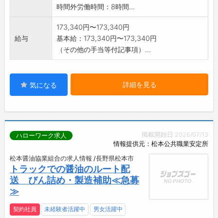
時間外労働時間：8時間...
173,340円〜173,340円
給与
基本給：173,340円〜173,340円
（その他の手当等付記事項）...
詳細を見る
気になる
掲載開始日:2026/07/13
ハローワーク求人
情報提供元：松本公共職業安定所
松本醤油協業組合の求人情報 /長野県松本市
トラックでの醤油のルート配
送 びん詰め・製造補助≪急募
≫
契約社員
未経験者活躍中
男女活躍中