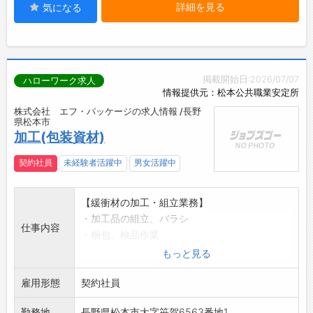
詳細を見る
気になる
掲載開始日:2026/07/07
ハローワーク求人
情報提供元：松本公共職業安定所
株式会社 エフ・パッケージの求人情報 /長野
県松本市
加工(包装資材)
契約社員
未経験者活躍中
男女活躍中
【緩衝材の加工・組立業務】
・加工品の組立、バラシ
仕事内容
・梱包、検品作業
※材料はウレタンフォーム、発泡スチロール、
もっと見る
ポリエチレンなどの
雇用形態
軽量品です。
契約社員
*応募する方は、ハローワークの紹介状をお持ち
勤務地
長野県松本市大字笹賀6563番地1