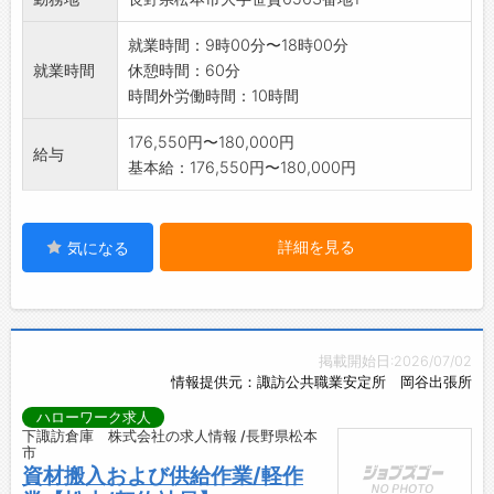
ください。
*変更の範囲:会社の定める業務
就業時間：9時00分〜18時00分
就業時間
休憩時間：60分
時間外労働時間：10時間
176,550円〜180,000円
給与
基本給：176,550円〜180,000円
詳細を見る
気になる
掲載開始日:2026/07/02
情報提供元：諏訪公共職業安定所 岡谷出張所
ハローワーク求人
下諏訪倉庫 株式会社の求人情報 /長野県松本
市
資材搬入および供給作業/軽作