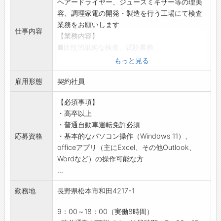
ヘアードライヤー、ジュースミキサー等の理美
容、調理家電の開発・製造を行う工場にて検査
業務をお願いします
仕事内容
【業務内容】
■比較的単純な検査、試験業務
規定に沿った方法での、製品の試験、検査
もっと見る
性能試験、耐久試験、試験機器操作、印刷内容
雇用形態
確認など
契約社員
■試験関連事務
【必須事項】
報告書へのデータ入力、体裁の調整
・高卒以上
■試験関連の軽作業
・普通自動車運転免許必須
試験サンプルの整理、開発業務フォロー（発送
応募資格
・基本的なパソコン操作（Windows 11）、
作業等）など
officeアプリ（主にExcel、その他Outlook、
【おすすめポイント】
Wordなど）の操作可能な方
時差通勤可能
...
時短制度あり
【貸与】
勤務地
長野県松本市和田4217-1
作業着：有（上のみ）※下はご自分のズボン
持参が必要な物：上履き(運動靴)
9：00～18：00（実働8時間）
【制服・設備】