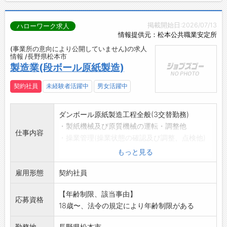
掲載開始日:2026/07/13
ハローワーク求人
情報提供元：松本公共職業安定所
(事業所の意向により公開していません)の求人
情報 /長野県松本市
製造業(段ボール原紙製造)
契約社員
未経験者活躍中
男女活躍中
ダンボール原紙製造工程全般(3交替勤務)
・製紙機械及び原質機械の運転・調整他
仕事内容
・操業管理(操業状態の確認及び調整、点検他)
・紙質管理(色別・色調整・強度・吸水度・プロ
もっと見る
ファイル・
雇用形態
欠陥他)
契約社員
・仕上管理(仕上設備の運転、仕上状態の確認
【年齢制限、該当事由】
他)
応募資格
18歳〜、法令の規定により年齢制限がある
◎変更の範囲:松本工場内職場(事務部・研究技
術部・環境管理室
勤務地
長野県松本市