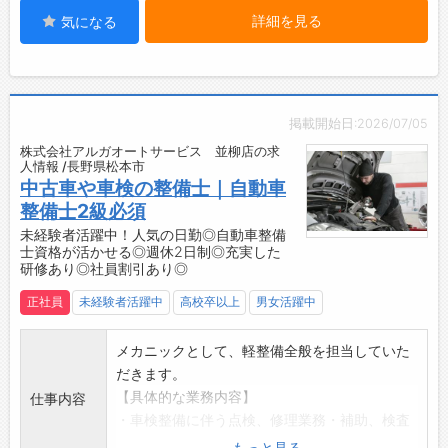
実感を持って働けます。
詳細を見る
気になる
で的確なサービスを提供し、お客様に心から満
・単なる修理ではなく、事故を未然に防ぎ、
足していただくことを目標にし、一歩一歩着実
人々の安全を守る重要な役割を担います。
に歩み続けています。
・「誰かの役に立ちたい」「社会に貢献した
【会社の特徴】
い」という想いを仕事にできる環境です。
・新鋭の社内設備で国内外全メーカー、全車種
・人とモノの移動を支え、豊かで住みよい未来
掲載開始日:2026/07/05
を取扱いますので、ご自身の技術スキル向上の
づくりに貢献できます。
株式会社アルガオートサービス 並柳店の求
為に思う存分力を発揮していただけます。
人情報 /長野県松本市
・技術力、人間力を向上させ社員の成長を支援
中古車や車検の整備士｜自動車
します。
整備士2級必須
・松本山雅FCのユーススポンサー・カーサプラ
未経験者活躍中！人気の日勤◎自動車整備
士資格が活かせる◎週休2日制◎充実した
イヤーです。
研修あり◎社員割引あり◎
・販売から車検まで、お客様に寄り添ったサー
ビスを提供している地元密着のクルマ屋です。
正社員
未経験者活躍中
高校卒以上
男女活躍中
【備考】
・入社する場合は、違法改造車等の入庫は一切
メカニックとして、軽整備全般を担当していた
できません。
だきます。
・マイカーで通勤する際の特記事項として、各
【具体的な業務内容】
仕事内容
種任意保険加入、法定点検を済ませていること
・車検整備に伴う点検、修理業務・補助、検査
が必要となります。
業務・補助（エンジンルーム・室内・足回り・
もっと見る