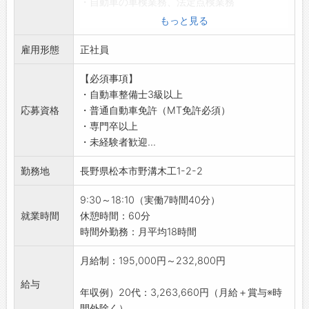
・自動車の車検業務、法定点検業務
ダイハツ、メルセデス・ベンツ、BMW、アウデ
・慣れていただくため、OJTの形で個別丁寧に
・一般整備
もっと見る
ィ、フォルクスワーゲン、ポルシェ、
お教えいたします◎
・消耗部品の交換
MINI、キャデラック、シボレー、フォード、ク
・車検のコバックのチェーン店としての研修も
雇用形態
・鈑金作業
正社員
ライスラー、ジープ、ジャガー、
ありますので、スキルアップを最大限バックア
★お客様が安心してカーライフを送れるよう、
ロータス、ボルボ、プジョー、ルノー、シトロ
ップします♪
【必須事項】
車を整備する大切なお仕事です♪
エン、フィアット、アルファロメオ
・心温かい先輩たちが丁寧かつ優しく教えてく
・自動車整備士3級以上
【やりがい】
／
れます♪
応募資格
・普通自動車免許（MT免許必須）
・任された仕事をやり遂げたときの達成感！
ロイヤルでは、スタッフ一人ひとりが輝ける環
【職場の雰囲気・社風】
・専門卒以上
・難解な不具合の原因を特定して解決したとき
境を大切にしています◎
■意思疎通が図りやすい職場を目指していま
・未経験者歓迎...
に、自身の成長を感じられます！
あなたもそんな環境で一緒にお仕事をしてみま
す！
・お客様からいただく感謝の言葉は、明日の仕
せんか？
勤務地
長野県松本市野溝木工1-2-2
・直接、先輩や上司に何でも話せる「1on1面
事へのモチベーションに繋がります◎
あなたが活躍できるフィールドを用意して、お
談」を実施！
【心技の育成を目標にしたキャリアプラン】
待ちしております！
9:30～18:10（実働7時間40分）
・「伝わる伝え方」の研修を実施！
・マツダ独自の価値観に基づき、お客様の信頼
全力でサポートします♪
就業時間
休憩時間：60分
■さまざまなスタッフが活躍！
を得るために“心技の育成”を目標とし、人材育
共に大きく成長していきましょう！
時間外勤務：月平均18時間
・スタッフの年代別構成比率は、20代が
成に力を入れています。
＼
42％、30代が26％、40代が20％、50代が
・継続的な成長確認を通じて研鑽に励み、社員
月給制：195,000円～232,800円
12％。
が共に高め合いながら業務を推進していきま
・男女比率は6対4であり、年齢や男女問わず、
給与
す。
年収例）20代：3,263,660円（月給＋賞与※時
さまざまなスタッフの方が活躍しています♪
・メカニックにおいては、段階ごとに細かくミ
間外除く）...