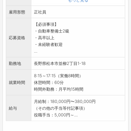
【取扱メーカー】
下回り・外回りの点検）
レクサス、トヨタ、日産、ホンダ、マツダ、
雇用形態
・日常点検に伴う軽微な点検・修理業務（ブレ
正社員
スバル、スズキ、三菱自動車、ダイハツ
ーキ・バッテリー・冷却水・エンジンオイル・
メルセデス・ベンツ、BMW、アウディ、フォ
【必須事項】
ワイパー・エンジンの掛かり具合など）
ルクスワーゲン、ポルシェ、MINI
・自動車整備士2級
・一般整備、診断、修理（エンジン・ミッショ
キャデラック、シボレー、フォード、クライ
応募資格
・高卒以上
ン・電気系統）
スラー、ジープ、ジャガー、ロータス
・未経験者歓迎
・取扱い自動車：軽自動車・小型自動車
ボルボ、プジョー、ルノー、シトロエン、フ
...
★作業内容は、基本からわかりやすく説明・指
ィアット、アルファロメオ
導いたします！
勤務地
長野県松本市並柳2丁目1-18
【やりがい】
・車を修理し、十分に修復され、問題なく動作
8:15～17:15（実働8時間）
する状態でお客様に車をお返しするときに達成
就業時間
休憩時間：60分
感を感じます！
時間外勤務：月平均15時間
・難しい診断や修理もあり、失敗して悩んだり
苦労したりしながら、先輩方からの助けや教え
月給制：180,000円〜380,000円
を受けて作業が完成した時には、大変喜びを感
給与
（その他の手当等付記事項）
じることができます！
役職手当：5,000円～...
【充実の研修制度！スキルアップが目指せる環
境◎】