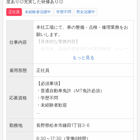
度あり◎充実した研修あり◎
できません。
・マイカーで通勤する際の特記事項として、各
正社員
未経験者活躍中
学歴不問
男女活躍中
種任意保険加入、法定点検を済ませていること
が必要となります。
本社工場にて、車の整備・点検・修理業務をお
願いします。
【具体的な業務内容】
仕事内容
・乗用車、高所作業車等の作業用車両、クレー
ン車などの特殊車両のメンテナンス
もっと見る
・車検
雇用形態
・月次・年次点検
正社員
・法定点検
【必須事項】
・修理
・普通自動車免許（MT免許必須）
・整備
応募資格
・学歴不問
・作業終了後の車の洗浄
・未経験者歓迎
★検査員資格をお持ちの方は、検査業務中心の
...
作業をしていただくことも可能です◎
★入社後は基本的な作業をご担当いただきなが
勤務地
長野県松本市鎌田1丁目3-6
ら、業務経験やスキル等に応じた作業を担当し
ていただきます！
8:30～17:30（実働8時間）