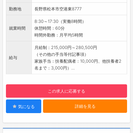
【作業場所について】
勤務地
長野県松本市空港東8777
・工場が主になります。
・お客様の現場に伺って作業していただくこと
8:30～17:30（実働8時間）
もあります。
就業時間
休憩時間：60分
・建機等の保管場所は屋外の場合もあるため、
時間外勤務：月平均5時間
屋外で作業していただくこともあります。
【入庫イメージ】
月給制：215,000円～280,500円
・取引先からの入庫は全体の8割です。
（その他の手当等付記事項）
給与
・その内、作業用車両が8割：建機が2割のイメ
家族手当：扶養配偶者：10,000円、他扶養者2
ージです。
名まで：3,000円）...
【残業少なめ◎】
・残業ほぼ無し！月平均5時間程度！
・プライベートも仕事も充実できる環境です◎
この求人に応募する
【日祝お休み！】
・週休2日制（日・祝日、他交代制）となって
詳細を見る
気になる
います。
・プライベートの時間を大切にすることができ
ます♪
【松本以外、転勤なし！】