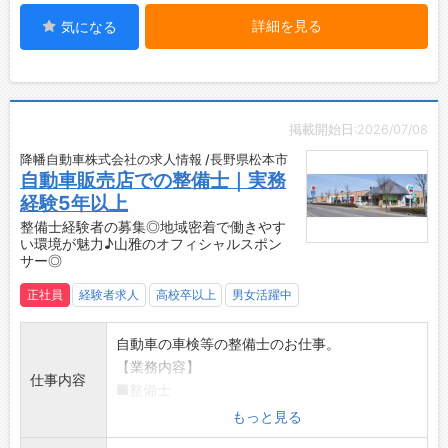
・半年に1回、各拠点ごとに管理者との面談を実
詳細を見る
気になる
施。日々の悩みやキャリアの相談がしやすく、
安心して働ける職場環境です。
【研修制度】
・日野自動車グループによるメーカー研修・教
育制度が充実◎
掲載開始日:2026/07/08
・希望や推薦により、メーカーへの出向で最先
降幡自動車株式会社の求人情報 /長野県松本市
端技術を学べるチャンスあり！
自動車販売店での整備士｜実務
・現場でのOJTに加え、社内勉強会や社内研修
経験5年以上
も随時実施♪
整備士経験者の募集◎地域密着で働きやす
【資格取得支援制度あり！】
い環境が魅力♪山雅のオフィシャルスポン
・業務に必要な各種免許・資格取得費用を会社
サー◎
が半額負担します。
正社員
経験者求人
高校卒以上
男女活躍中
・スキルアップを会社全体でバックアップする
体制です！
自動車の車検等の整備士のお仕事。
【おすすめポイント】
【業務内容】
◆日野グループに準じた高待遇！
仕事内容
■整備士
・経営基盤が安定している日野グループ水準の
・車検、点検整備
もっと見る
福利厚生を完備しています。
・一般整備（メンテナンス、修理、部品交換、
・資格手当や作業手当など各種手当が充実して