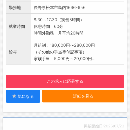
・同僚たちとおしゃべりしたり、一人でゆっく
・国産車・輸入車問わず整備に携われるので、
勤務地
長野県松本市島内1666-656
り過ごしたり、それぞれ自由に過ごします♪
様々な知識や技術を習得できます。
↓
2）働きやすい環境！若い世代が活躍していま
8:30～17:30（実働8時間）
13:00 クラッチ交換
す◎
就業時間
休憩時間：60分
・車検整備や点検整備のほか、先輩メカニック
・ロイヤルが創っているのは人です！「人材」
時間外勤務：月平均20時間
と一緒にクラッチ交換などの重整備も行いま
は「人財」と考えています。
す。
・働く環境にフォーカスし、常に働きやすい環
月給制：180,000円〜280,000円
↓
境を目指しています。
給与
（その他の手当等付記事項）
17:00 終礼
3）2軸の人材育成
家族手当：5,000円～20,000円...
・仕事の進捗状況と今後の予定を確認します。
・各種研修（コバック・メーカーなど）では、
・お客様からのフィードバックを上司から共有
高い整備技術・接客技術が習得できます。
されることもあります。
・ロイヤル独自の社内研修では、社会人として
この求人に応募する
↓
の知識や育成技術、店舗運営まで学ぶことがで
17:30 退社
きます。
・1日の作業内容を報告書にまとめて帰宅しま
詳細を見る
気になる
【やりがい】
す。 おつかれさまでした！
・お客様のご満足やご安心をいただける整備を
【研修制度・ステップアップ】
行い、「ありがとう」と感謝されるやりがいの
・あなたの可能性を引き出して活躍していただ
あるお仕事です。
けるように、様々な教育や研修機会を用意して
【1日の業務の流れ】
掲載開始日:2026/07/23
います。
8:00～10:00 出社（シフトによる）