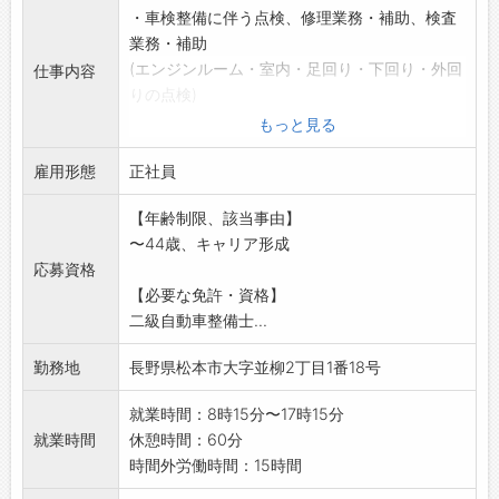
一般整備を一通りできるレベル：～約600万円
・車検整備に伴う点検、修理業務・補助、検査
アップしながら地元に貢献していきましょう♪
強
業務・補助
＼
↓
(エンジンルーム・室内・足回り・下回り・外回
仕事内容
高度な故障診断＋後輩指導：～約800万円前半
りの点検)
↓
・日常点検に伴う軽微な点検・修理業務
もっと見る
管理職
(ブレーキ・バッテリー・冷却水・エンジンオイ
【職場の雰囲気・社風】
雇用形態
ル・ワイパー・エ
正社員
■法令遵守を行い、徹底的にハラスメントを無
ンジンの掛かり具合など)
くす施策を実施しています！
【年齢制限、該当事由】
・一般整備、診断、修理
・年1、2回、全社員を対象としたアンケート調
〜44歳、キャリア形成
(エンジン・ミッション・電気系統)
査を実施し、些細な内容でも記載できる仕組み
応募資格
※取扱い自動車は、軽自動車・普通・小型自動
を取り入れています◎
【必要な免許・資格】
車です。
・月1、2回、コンプライアンス委員会を開催し
二級自動車整備士...
「業務変更の範囲:会社の定める業務」
て、些細な事例も含め社内全体へ共有し、意識
改革に取り組んでいます◎
勤務地
長野県松本市大字並柳2丁目1番18号
【働き方に関して】
就業時間：8時15分〜17時15分
・整備作業時間の目安はありますが縛ることは
就業時間
休憩時間：60分
行っていないので、時間に追われることはあり
時間外労働時間：15時間
ません◎
・集中してもくもくと車と向き合いながら整備