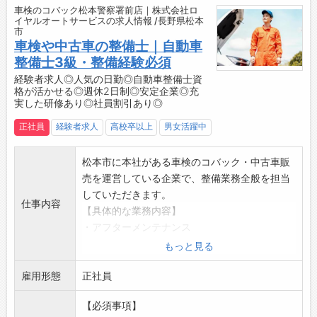
車検のコバック松本警察署前店｜株式会社ロ
■入社時の導入研修→大型車整備が未経験の方
↓
イヤルオートサービスの求人情報 /長野県松本
もご安心ください！
市
8:00～12:00 点検、整備
車検や中古車の整備士｜自動車
・UDトラックスの考えや制度、日々の業務や職
↓
整備士3級・整備経験必須
務に必要な基本的なスキルや知識、ルールを学
12:00 昼食
んでいただきます。
経験者求人◎人気の日勤◎自動車整備士資
↓
格が活かせる◎週休2日制◎安定企業◎充
・安全に業務が行えるよう、社内の安全ルール
13:00～18:00 オプション整備 （お客様のご
実した研修あり◎社員割引あり◎
や災害事例を知っていただき、乗用車と大型車
依頼の整備や車検でお預かりした車の追加整
の違い（視界の違い・後方誘導の仕方の違いな
正社員
経験者求人
高校卒以上
男女活躍中
備）
ど）、大型車整備ならではの注意事項につい
↓
て、工場責任者から説明を受けていただきま
松本市に本社がある車検のコバック・中古車販
18:00～20:00 退社（シフトによる）
す。
売を運営している企業で、整備業務全般を担当
【研修制度・ステップアップ】
・一緒に働く社員との顔合わせや工場内の見学
していただきます。
・充実した社内研修制度あり！
仕事内容
なども行い、スムーズに新しい職場・業務に馴
【具体的な業務内容】
・慣れていただくため、OJTの形で個別丁寧に
染んで活躍いただけるようにしています。
・アフターメンテナンス
お教えいたします◎
■技術研修（能力開発）
・車検整備
・車検のコバックのチェーン店としての研修も
もっと見る
・入社後は、メカニックとしての技術と知識を
・定期点検 等
ありますので、スキルアップを最大限バックア
高めるための豊富なトレーニングコースが用意
雇用形態
【ロイヤルで整備士として働く3つのメリット
正社員
ップします♪
されています。
◎】
・心温かい先輩たちが丁寧かつ優しく教えてく
・自分のレベルにあったコースを選択受講する
【必須事項】
1）オールメーカー取扱なので、様々な車種を整
れます♪