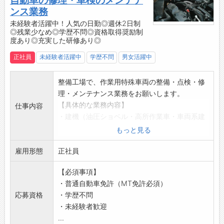
自動車の修理・車検のメンテナ
・費用負担なしで、各メーカ主催の研修や勉強
ンス業務
会へ参加可能！
未経験者活躍中！人気の日勤◎週休2日制
◎残業少なめ◎学歴不問◎資格取得奨励制
・資格取得奨励制度あり！
度あり◎充実した研修あり◎
・必要な資格に係る取得費用、教材費、旅費、
交通費などは会社負担！
正社員
未経験者活躍中
学歴不問
男女活躍中
・指定工場での業務遂行をサポートしています
♪
整備工場で、作業用特殊車両の整備・点検・修
／
理・メンテナンス業務をお願いします。
日々の仕事へ取り組む姿勢や実績などの頑張り
【具体的な業務内容】
仕事内容
はしっかりと評価します◎
・建機（油圧ショベル・高所作業車・車両系建
様々な車の整備に関わることができるので、整
機・転圧機）のメンテナンス
もっと見る
備士として大きく成長できる環境です♪
・車両（トラック・ダンプ・バン・移動式クレ
私たちと一緒に働き、整備士のプロを目指しま
雇用形態
ーン車）のメンテナンス
正社員
しょう！
・コンプレッサー等のメンテナンス
＼
【必須事項】
・月次・年次点検及び法定点検、特定自主検査
・普通自動車免許（MT免許必須）
・返却されたクローラ式建機の洗浄
応募資格
・学歴不問
※入社後はシンプルな構造の機械をご担当いた
・未経験者歓迎
だき、経験に応じて取り扱う商材を広げていた
...
だきます！