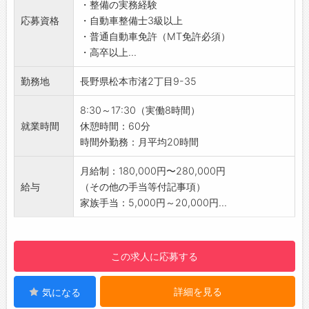
ことで、効率的にスキルや知識の向上を図るこ
・整備の実務経験
備できる！
【職場の雰囲気・社風】
とができ、メカニックとしての技量と知見を高
応募資格
・自動車整備士3級以上
・ロイヤルオートサービスでは、車検のコバッ
■意思疎通が図りやすい職場を目指していま
めていくことができます。
・普通自動車免許（MT免許必須）
ク・自社整備工場を長野県内で8店舗運営。年
す！
・各地域にトレーニングセンターがあり、それ
・高卒以上...
間車検生産台数は20,000台。
・直接、先輩や上司に何でも話せる「1on1面
ぞれにトレーナーを配置する等、研修体制の強
・国産車・輸入車問わず整備に携われるので、
談」を実施！
勤務地
長野県松本市渚2丁目9-35
化に力を入れています。
様々な知識や技術を習得できます。
・「伝わる伝え方」の研修を実施！
・トレーナーが各整備工場に出向いて一緒に整
2）働きやすい環境！若い世代が活躍していま
■さまざまなスタッフが活躍！
8:30～17:30（実働8時間）
備を行うOJTもあり、メカニックとトレーナー
す◎
・スタッフの年代別構成比率は、20代が
就業時間
休憩時間：60分
の関係性は自然と近くなるので、気軽にトレー
・ロイヤルが創っているのは人です！「人材」
42％、30代が26％、40代が20％、50代が
時間外勤務：月平均20時間
ナーに質問できる環境です◎
は「人財」と考えています。
12％。
・トレーナーはトレーニングのコース開発にも
・働く環境にフォーカスし、常に働きやすい環
・男女比率は6対4であり、年齢や男女問わず、
月給制：180,000円〜280,000円
関わっており、育成のノウハウをコース開発に
境を目指しています。
さまざまなスタッフの方が活躍しています♪
給与
（その他の手当等付記事項）
反映することで、毎年プログラムやコースの改
3）2軸の人材育成
■社内イベントも充実！
家族手当：5,000円～20,000円...
善を行っています。
・各種研修（コバック・メーカーなど）では、
・お花見やボーリング大会の他、経営方針発表
・トレーニングコースはメカニック向けのもの
高い整備技術・接客技術が習得できます。
会などの社内イベントもあります。
だけでも47コースあり、充実しています！
・ロイヤル独自の社内研修では、社会人として
・年間イベントの開催数は、その年によって異
この求人に応募する
【ワークライフバランスを推進◎】
の知識や育成技術、店舗運営まで学ぶことがで
なりますが、10回以上開催される年もありま
・柔軟な職場環境づくりを目指しています！
きます。
す。
・多様性の高い文化の中で、社会の物流を支
詳細を見る
気になる
【やりがい】
【先輩社員の声】
え、プライベートを大切にしながら働くことを
・お客様のご満足やご安心をいただける整備を