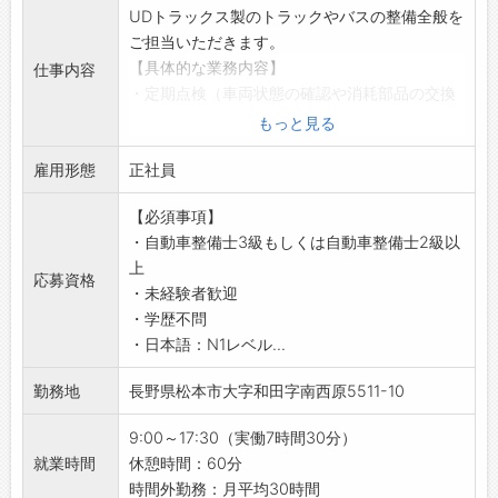
UDトラックス製のトラックやバスの整備全般を
ご担当いただきます。
【具体的な業務内容】
仕事内容
・定期点検（車両状態の確認や消耗部品の交換
など、予防整備）
もっと見る
・オーバーホール（エンジン、ミッションなど
雇用形態
の分解、故障箇所）
正社員
・専用設備を用いた修理（損傷を受けた車体部
【必須事項】
品の修復・再生、フレーム等大きな損傷に対す
・自動車整備士3級もしくは自動車整備士2級以
る）
上
・電気装備の点検・修復（オルタネーター、ス
応募資格
・未経験者歓迎
ターターモーター、エアコン、オーディオ、カ
・学歴不問
ーナビ、ECU等）
・日本語：N1レベル...
・出張修理（路上故障や事故など、急を要する
車両に対する）
勤務地
長野県松本市大字和田字南西原5511-10
【現場を大事にする風土！】
・1台の大型車を2名以上のチームで整備してい
9:00～17:30（実働7時間30分）
ます。
就業時間
休憩時間：60分
・業務の中で困った時やわからないことはすぐ
時間外勤務：月平均30時間