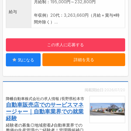
月給制：195,000円～232,800円
強の成果がでた」と嬉しくなります。
が共に高め合いながら業務を推進していきま
仕事は小さなことの積み重ねだと実感します。
給与
す。
年収例）20代：3,263,660円（月給＋賞与※時
／
・メカニックにおいては、段階ごとに細かくミ
間外除く）...
甲信マツダは「みんなの笑顔がつながる会社」
ッションを設定しております。
を目指しています！
・「新人サービススタッフ研修」→「エンジニ
“お客様の期待にこたえるために、主体的に考え
ア資格C級～A級チャレンジ期間」→「サービス
この求人に応募する
ながらチームで動き、感性豊かで利他の心にあ
マネージャー」→「店長」→「本部スタッフ」
ふれる”
と、キャリアを描いていくことが可能です♪
そんな仲間を募集しています！ご応募を心より
詳細を見る
気になる
【職場の雰囲気・社風】
お待ちしております♪
・魅力の1つが、風通しの良さです！
＼
・風通しの良い会社であり続けるために、年に
一度、全社員が集まる「ビジョンミーティン
グ」という会議を設け、部門・役職・経験年
掲載開始日:2026/07/20
数・店舗をスクランブルしたグループを作
降幡自動車株式会社の求人情報 /長野県松本市
り、“KSビジョン実現の為にどのような行動を
自動車販売店でのサービスマネ
すれば良いか”という話し合いを行っておりま
ージャー｜自動車業界での就業
す。
経験
・店舗では、スタッフ全員と担当の本社スタッ
経験者の募集◎地域密着♪自動車業界での
フで、職場環境や業務改善のための「クリアミ
整備や生産管理のご経験者！管理職候補◎