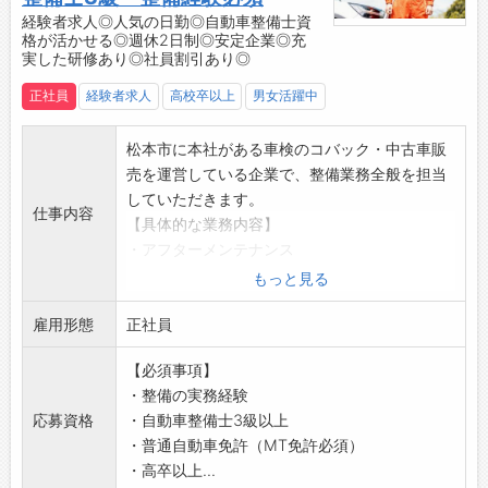
・お客様の安全と信頼のために「ボルト締めは
経験者求人◎人気の日勤◎自動車整備士資
格が活かせる◎週休2日制◎安定企業◎充
3人でチェック」するような基礎重視の姿勢、
実した研修あり◎社員割引あり◎
「タイムレコード（作業スピード）」を計測し
作業に当たり、お客様を不要にお待たせしない
正社員
経験者求人
高校卒以上
男女活躍中
真摯で真面目な姿勢で業務に取り組んでいま
す。
松本市に本社がある車検のコバック・中古車販
【1日の業務の流れ】
売を運営している企業で、整備業務全般を担当
9:00 出社
していただきます。
仕事内容
・大まかなスケジュールチェック
【具体的な業務内容】
↓
・アフターメンテナンス
9:05 朝礼
・車検整備
もっと見る
・お客様のトラックの入庫予定や作業分担につ
・定期点検 等
いて確認
雇用形態
【ロイヤルで整備士として働く3つのメリット
正社員
↓
◎】
9:30 点検作業開始
【必須事項】
1）オールメーカー取扱なので、様々な車種を整
・先輩社員がサポートしてくれるので安心です
・整備の実務経験
備できる！
◎
応募資格
・自動車整備士3級以上
・ロイヤルオートサービスでは、車検のコバッ
↓
・普通自動車免許（MT免許必須）
ク・自社整備工場を長野県内で8店舗運営。年
12:00 昼食
・高卒以上...
間車検生産台数は20,000台。