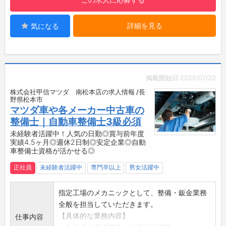
・年間イベントの開催数は、その年によって異
の知識や育成技術、店舗運営まで学ぶことがで
なりますが、10回以上開催される年もありま
きます。
す。
詳細を見る
気になる
【やりがい】
【先輩社員の声】
・お客様のご満足やご安心をいただける整備を
■2012年入社/整備士（専門職）
行い、「ありがとう」と感謝されるやりがいの
入社してから、様々な年齢層の仲間の仕事の仕
あるお仕事です。
方や仕事に対する姿勢などを見て感じて、一つ
【1日の業務の流れ】
掲載開始日:2026/07/20
の物事に対していろいろな考え方をできるよう
8:00～10:00 出社（シフトによる）
株式会社甲信マツダ 南松本店の求人情報 /長
になりました。
↓
野県松本市
■2013年入社/副店長（総合職）
8:00～12:00 点検、整備
マツダ車や各メーカー中古車の
ロイヤルオートサービスは、若いスタッフがた
↓
整備士｜自動車整備士3級必須
くさんいて活気のある会社です。
12:00 昼食
未経験者活躍中！人気の日勤◎賞与前年度
悩み事や分からないことがあっても、頼もしい
実績4.5ヶ月◎週休2日制◎安定企業◎自動
↓
車整備士資格が活かせる◎
上司がいつでも支えてくれます。
13:00～18:00 オプション整備 （お客様のご
そして、なによりも様々なことに挑戦ができる
依頼の整備や車検でお預かりした車の追加整
正社員
未経験者活躍中
専門卒以上
男女活躍中
会社です。
備）
さぁ、皆で長野県を盛り上げていきましょう！
↓
指定工場のメカニックとして、整備・鈑金業務
【取扱メーカー】
18:00～20:00 退社（シフトによる）
全般を担当していただきます。
レクサス、トヨタ、日産、ホンダ、マツダ、ス
【研修制度・ステップアップ】
【具体的な業務内容】
仕事内容
バル、スズキ、三菱自動車、
・充実した社内研修制度あり！