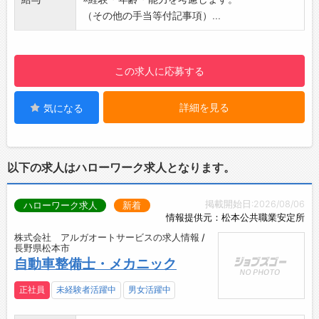
私も含め、たくさんの先輩たちがサポートして
れる方も多いです！
（その他の手当等付記事項）...
くれます。
▼その他の研修
失敗を恐れずチャレンジしに入社してみてくだ
・階層別研修
さい。待ってます！
・職種別研修
この求人に応募する
【取扱メーカー】
・フレッシュマンリーダー制度（OJT制度）
レクサス、トヨタ、日産、ホンダ、マツダ、ス
・資格取得に向けた研修（支店ごとに計画）
バル、スズキ、三菱自動車、ダイハツ、
詳細を見る
気になる
・メーカー主催の研修（年齢や整備の経験年数
メルセデス・ベンツ、BMW、アウディ、フォル
に応じた社員を選出して計画的に参加）
クスワーゲン、ポルシェ、MINI、
【ステップアップ】
キャデラック、シボレー、フォード、クライス
・周りのメンバー構成に関係なく、スキルに応
以下の求人はハローワーク求人となります。
ラー、ジープ、ジャガー、ロータス、
じて昇給できます！
ボルボ、プジョー、ルノー、シトロエン、フィ
・一般職である現場のメンバーポジションで
アット、アルファロメオ
掲載開始日:2026/08/06
ハローワーク求人
新着
も、600万円超が可能な高給与を実現していま
／
情報提供元：松本公共職業安定所
す！
自動車を通じて、お客様のライフイベントや生
株式会社 アルガオートサービスの求人情報 /
・管理職（マネジメント職）も現場の技術職
長野県松本市
活の節目に寄り添う、安心安全と幸せを生涯サ
（メカニック）も給与テーブルが同じため、
自動車整備士・メカニック
ポートするお仕事です◎
様々なキャリア選択ができます◎
地域の皆様に愛され、信頼されて、支持してい
前半点検・車検レベル：～約400万円
正社員
未経験者活躍中
男女活躍中
ただけるような整備士を目指してみませんか？
↓
やらずに悩むよりできることから始め、スキル