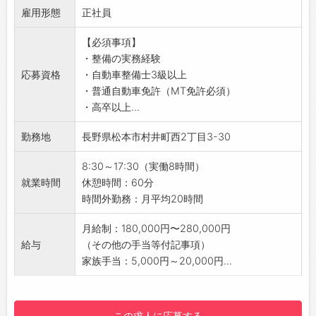
人材育成に投資しています◎
ありますので、スキルアップを最大限バックア
ロータス、ボルボ、プジョー、ルノー、シトロ
雇用形態
【ロイヤルで整備士として働く3つのメリット
正社員
UDトラックスでは、すべての従業員に成長機会
ップします♪
エン、フィアット、アルファロメオ
◎】
を提供します。
・心温かい先輩たちが丁寧かつ優しく教えてく
／
【必須事項】
1）オールメーカー取扱なので、様々な車種を整
一人ひとりの自主性を促し、個人のキャリア形
れます♪
ロイヤルでは、スタッフ一人ひとりが輝ける環
・整備の実務経験
備できる！
成と能力開発をサポートしています。​
【職場の雰囲気・社風】
境を大切にしています◎
応募資格
・自動車整備士3級以上
・ロイヤルオートサービスでは、車検のコバッ
あなたが思い切り活躍できるフィールドがある
■意思疎通が図りやすい職場を目指していま
あなたもそんな環境で一緒にお仕事をしてみま
・普通自動車免許（MT免許必須）
ク・自社整備工場を長野県内で8店舗運営。年
UDトラックスで、一緒に世界を動かしましょ
す！
せんか？
・高卒以上...
間車検生産台数は20,000台。
う！
・直接、先輩や上司に何でも話せる「1on1面
あなたが活躍できるフィールドを用意して、お
・国産車・輸入車問わず整備に携われるので、
＼
勤務地
長野県松本市村井町西2丁目3-30
談」を実施！
待ちしております！
様々な知識や技術を習得できます。
・「伝わる伝え方」の研修を実施！
全力でサポートします♪
2）働きやすい環境！若い世代が活躍していま
8:30～17:30（実働8時間）
■さまざまなスタッフが活躍！
共に大きく成長していきましょう！
す◎
就業時間
休憩時間：60分
・スタッフの年代別構成比率は、20代が
＼
・ロイヤルが創っているのは人です！「人材」
時間外勤務：月平均20時間
42％、30代が26％、40代が20％、50代が
は「人財」と考えています。
12％。
・働く環境にフォーカスし、常に働きやすい環
月給制：180,000円〜280,000円
・男女比率は6対4であり、年齢や男女問わず、
境を目指しています。
給与
（その他の手当等付記事項）
さまざまなスタッフの方が活躍しています♪
3）2軸の人材育成
家族手当：5,000円～20,000円...
■社内イベントも充実！
・各種研修（コバック・メーカーなど）では、
・お花見やボーリング大会の他、経営方針発表
高い整備技術・接客技術が習得できます。
会などの社内イベントもあります。
・ロイヤル独自の社内研修では、社会人として
この求人に応募する