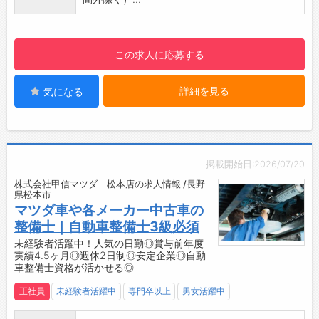
■社内イベントも充実！
ッションを設定しております。
・お花見やボーリング大会の他、経営方針発表
・「新人サービススタッフ研修」→「エンジニ
会などの社内イベントもあります。
ア資格C級～A級チャレンジ期間」→「サービス
この求人に応募する
・年間イベントの開催数は、その年によって異
マネージャー」→「店長」→「本部スタッフ」
なりますが、10回以上開催される年もありま
と、キャリアを描いていくことが可能です♪
す。
詳細を見る
気になる
【職場の雰囲気・社風】
【先輩社員の声】
・魅力の1つが、風通しの良さです！
■2012年入社/整備士（専門職）
・風通しの良い会社であり続けるために、年に
入社してから、様々な年齢層の仲間の仕事の仕
一度、全社員が集まる「ビジョンミーティン
方や仕事に対する姿勢などを見て感じて、一つ
グ」という会議を設け、部門・役職・経験年
掲載開始日:2026/07/20
の物事に対していろいろな考え方をできるよう
数・店舗をスクランブルしたグループを作
株式会社甲信マツダ 松本店の求人情報 /長野
になりました。
り、“KSビジョン実現の為にどのような行動を
県松本市
■2013年入社/副店長（総合職）
すれば良いか”という話し合いを行っておりま
マツダ車や各メーカー中古車の
ロイヤルオートサービスは、若いスタッフがた
す。
整備士｜自動車整備士3級必須
くさんいて活気のある会社です。
・店舗では、スタッフ全員と担当の本社スタッ
未経験者活躍中！人気の日勤◎賞与前年度
悩み事や分からないことがあっても、頼もしい
実績4.5ヶ月◎週休2日制◎安定企業◎自動
フで、職場環境や業務改善のための「クリアミ
車整備士資格が活かせる◎
上司がいつでも支えてくれます。
ーティング」を定期的に開催し、店舗と本部の
そして、なによりも様々なことに挑戦ができる
情報共有と相互理解を図っています。
正社員
未経験者活躍中
専門卒以上
男女活躍中
会社です。
・社員同士が称讃の言葉を贈り合う「スマイル
さぁ、皆で長野県を盛り上げていきましょう！