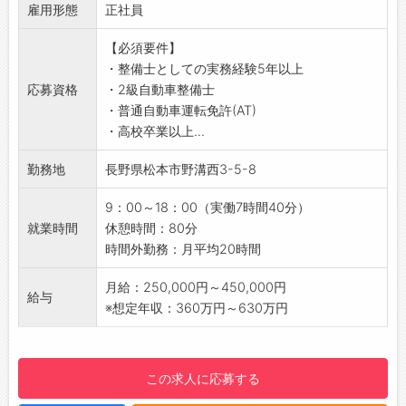
雇用形態
エンジンやトランスミッションの分解点検・修
正社員
おり、退職金制度ありで将来も安心です。
理作業）
・賞与は年3回支給、前年度実績は約5.7ヶ月分
【必須要件】
・地元の自動車屋さんとして、メーカーを問わ
と高水準！
・整備士としての実務経験5年以上
ず整備・点検を行います。
◆日祝休みでプライベートと両立しやすい大型
応募資格
・2級自動車整備士
・又、電装用品の取り付け、新車架装など、幅
ディーラー！
・普通自動車運転免許(AT)
広く経験を生かしていただけます。
・週休2日制（日曜・祝日・第2・第4土曜日）
・高校卒業以上...
【ポイント】
を採用。
・5年以上の経験者の募集です◎
・夏季休暇、年末年始休暇などの長期休暇あ
勤務地
長野県松本市野溝西3-5-8
・整備の経験等が活かせます♪
り！
※整備主任、検査員へとスキルアップを目指せ
・有給休暇は1時間単位で取得可能で、取得しや
9：00～18：00（実働7時間40分）
ます。
すい雰囲気です。
就業時間
休憩時間：80分
【企業概要】
・交替休制度あり。月1～2日、希望日にお休み
時間外勤務：月平均20時間
・同社は1999年の創業以来、新車及び中古車の
できます♪
販売を中心に事業展開を進めております。
・家族や友人との予定も立てやすく、プライベ
月給：250,000円～450,000円
給与
・自動車は一人一台、皆様の生活に欠かせない
ートも充実◎
※想定年収：360万円～630万円
重要なもの且つ、お客様のニーズも時代や環境
【やりがい】
の変化に応じて多様化していると考えておりま
■トラックやバスは、日本の物流・生活インフ
す。
ラを支える欠かせない存在です。
この求人に応募する
・そのため、ニーズの変化にも柔軟に対応でき
・「自分の仕事が社会を動かしている」という
るよう、今まで以上にお客様に寄り添った迅速