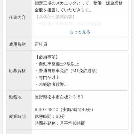
カード」によって感謝の気持ちを大切にし、健
指定工場のメカニックとして、整備・鈑金業務
【取扱メーカー】
康診断受診や有給取得の推進など、社員が安心
全般を担当していただきます。
レクサス、トヨタ、日産、ホンダ、マツダ、ス
して働き続けるための取組みも行っています◎
【具体的な業務内容】
仕事内容
バル、スズキ、三菱自動車、
【先輩社員の声】
・自動車の車検業務、法定点検業務
ダイハツ、メルセデス・ベンツ、BMW、アウデ
■仕事で苦労したこと・面白さ・やりがい（サ
・一般整備
もっと見る
ィ、フォルクスワーゲン、ポルシェ、
ービスエンジニア担当）
・消耗部品の交換
MINI、キャデラック、シボレー、フォード、ク
故障して困っていたお客様から、直した後に
雇用形態
・鈑金作業
正社員
ライスラー、ジープ、ジャガー、
「ありがとう」と感謝されたときは嬉しいで
★お客様が安心してカーライフを送れるよう、
ロータス、ボルボ、プジョー、ルノー、シトロ
す。
【必須事項】
車を整備する大切なお仕事です♪
エン、フィアット、アルファロメオ
以前「加速しない」という車を診断して修理
・自動車整備士3級以上
【やりがい】
／
し、納品した後にまた返ってきたことがありま
応募資格
・普通自動車免許（MT免許必須）
・任された仕事をやり遂げたときの達成感！
ロイヤルでは、スタッフ一人ひとりが輝ける環
した。
・専門卒以上
・難解な不具合の原因を特定して解決したとき
境を大切にしています◎
再度調べると別の原因もあったことがわかり、
・未経験者歓迎...
に、自身の成長を感じられます！
あなたもそんな環境で一緒にお仕事をしてみま
2度目は無事納品できてほっとしました。
・お客様からいただく感謝の言葉は、明日の仕
せんか？
勤務地
長野県松本市白板2-3-50
車の修理はお客様の命を預かる面もあるので、
事へのモチベーションに繋がります◎
あなたが活躍できるフィールドを用意して、お
緊張して仕事しています。
【心技の育成を目標にしたキャリアプラン】
待ちしております！
9:30～18:10（実働7時間40分）
難しい修理の後は、納品後1週間くらいドキドキ
・マツダ独自の価値観に基づき、お客様の信頼
全力でサポートします♪
就業時間
休憩時間：60分
することもあります。
を得るために“心技の育成”を目標とし、人材育
共に大きく成長していきましょう！
時間外勤務：月平均18時間
スキマ時間は整備書の追加箇所などに目を通し
成に力を入れています。
＼
ていて、そこに故障がある車が入庫すると「勉
・継続的な成長確認を通じて研鑽に励み、社員