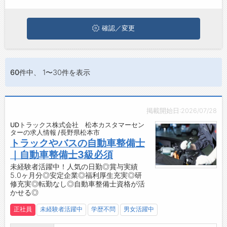
は、ぜひ興味のある職種に応募してみてくださいね。
ジョブズゴーについて
確認／変更
会社概要
お問い合わせ
60件
中、 1〜30件を表示
よくあるご質問
掲載開始日:2026/07/28
UDトラックス株式会社 松本カスタマーセン
ターの求人情報 /長野県松本市
トラックやバスの自動車整備士
｜自動車整備士3級必須
未経験者活躍中！人気の日勤◎賞与実績
5.0ヶ月分◎安定企業◎福利厚生充実◎研
修充実◎転勤なし◎自動車整備士資格が活
かせる◎
正社員
未経験者活躍中
学歴不問
男女活躍中