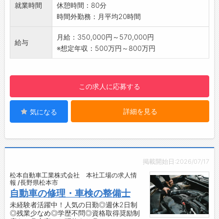
就業時間
休憩時間：80分
・社員各自の技術力、生産力の向上。
することもあります。
時間外勤務：月平均20時間
【募集について】
スキマ時間は整備書の追加箇所などに目を通し
・現在工場長が、サービス部門の統括を兼務し
ていて、そこに故障がある車が入庫すると「勉
月給：350,000円～570,000円
給与
ております。
強の成果がでた」と嬉しくなります。
※想定年収：500万円～800万円
・業務拡大に伴い、煩雑になりつつある現場の
仕事は小さなことの積み重ねだと実感します。
マネージメントをお願いしたいと考えておりま
／
す。
甲信マツダは「みんなの笑顔がつながる会社」
この求人に応募する
【会社の特徴】
を目指しています！
・新鋭の社内設備で国内外全メーカー、全車種
“お客様の期待にこたえるために、主体的に考え
詳細を見る
気になる
を取扱いますので、ご自身の技術スキル向上の
ながらチームで動き、感性豊かで利他の心にあ
為に思う存分力を発揮していただけます。
ふれる”
・技術力、人間力を向上させ社員の成長を支援
そんな仲間を募集しています！ご応募を心より
します。
お待ちしております♪
・松本山雅FCのユーススポンサー・カーサプラ
＼
掲載開始日:2026/07/17
イヤーです。
松本自動車工業株式会社 本社工場の求人情
・販売から車検まで、お客様に寄り添ったサー
報 /長野県松本市
ビスを提供している地元密着のクルマ屋です。
自動車の修理・車検の整備士
【備考】
未経験者活躍中！人気の日勤◎週休2日制
◎残業少なめ◎学歴不問◎資格取得奨励制
・入社する場合は、違法改造車等の入庫は一切