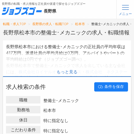
長野県の転職・求人情報を正社員や派遣で探せるジョブズゴー
長野県
メニュー
転職・求人TOP
長野県の求人・転職TOP
松本市
整備士･メカニックの求人・
無料会員登録
ログイン
長野県松本市の整備士･メカニックの求人・転職情報
長野県松本市における整備士･メカニックの正社員の平均年収は
メニュー
417万円、派遣社員の平均月給は0万円、アルバイトやパートの
平均時給は0円です（ジョブズゴー調べ）。
トップ
長野県松本市で整備士･メカニックで求人を出している主な会社
詳細情報で求人を探す
には、
株式会社ロイヤルオートサービス
・
株式会社 ネクステー
もっと見る
タップで簡単に求人を探す
ジ
・
株式会社 光洋
などがあり、未経験や短期等ご希望の条件で
絞り込みができます。
【初めての方へ】
求人検索の条件
条件を保存
長野県松本市の地域密着型の求人サイトであるジョブズゴーでは
長野県の求人検索で選ばれる理由
長野県松本市の求人情報を32件取り扱っており、そのうち
正社
職種
整備士･メカニック
員の求人
は31件、
派遣社員の求人
は0件、
アルバイト・パートの
転職支援サービスについて
求人
は0件です。
勤務地
松本市
ハローワークにはない求人も多数扱っており、転職だけでなく、
転職支援サービス
休日
特に指定なし
第二新卒から50代・60代以上の方の再就職も可能です。 長野県
転職ノウハウ(応募書類の書き方・面接対策など)
松本市で整備士･メカニックの求人・転職情報を探している方
こだわり条件
特に指定なし
転職・採用コラム