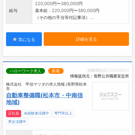
220,000円〜380,000円
作業ができる環境です♪
給与
基本給：220,000円〜380,000円
【先輩社員の声】
（その他の手当等付記事項）...
■2012年入社/サービス課・メカニック
「最高級の車を整備してみたい」という憧れが
強く、入社前から輸入車に興味がありました。
詳細を見る
ヤナセが取り扱う車は衝突防止システムが搭載
気になる
されていて、エレクトロニクス化や自動化が進
んでいます。
メカニックとして最先端の技術が凝縮された輸
入車に関われることにやりがいを感じていま
掲載開始日:2026/08/01
ハローワーク求人
新着
す。
情報提供元：長野公共職業安定所
新人時代に、先輩から徹底的に車体を傷つけな
株式会社 甲信マツダの求人情報 /長野県松本
いコツや工程を学び、「信頼を得ることは難し
市
自動車整備職(松本市・中南信
いが、信頼を失うのは一瞬」と教えていただき
地域)
ました。
お客様の安全をお預かりしているので、部品の
正社員
未経験者活躍中
専門卒以上
取付ひとつにも細心の注意が必要となります。
男女活躍中
ご要望を上回る仕事をすることが信用に繋がる
と信じて働いてます。