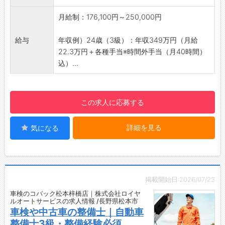
に質問や相談ができ、指導を受けられる環境が
あるので、安心してお仕事ができます♪
月給制：176,100円～250,000円
【おすすめポイント】
・明確な評価制度で、年収アップも見込めま
給与
年収例）24歳（3級）：年収349万円（月給
す！
22.3万円＋各種手当※時間外手当（月40時間）
【転勤なし！】
込）...
・メカニックについては基本的に転勤なし！
・通勤可能な範囲内で働くことができます◎
【働く環境】
この求人に応募する
■必要な設備をそろえた整備環境
・メカニックファーストの設備環境は体の負担
詳細を見る
気になる
なく作業を行えることを最優先とし、チームの
連携や作業効率を高めます。
■充実した工具を配備
・充実した工具を配備して、質の高い整備作業
を行っています。
掲載開始日:2026/07/23
・メカニックのパフォーマンスを支えてくれる
車検のコバック松本梓橋店｜株式会社ロイヤ
様々な工具なので、常に綺麗なメンテナンスを
ルオートサービスの求人情報 /長野県松本市
心掛けています。
車検や中古車の整備士｜自動車
■コンプライアンス意識の高さ
整備士3級・整備経験必須