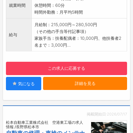
【作業場所について】
就業時間
休憩時間：60分
・本社工場内が主になります。
時間外勤務：月平均5時間
・お客様先への引取や納車をしていただく場面
もあります。
月給制：215,000円～280,500円
【入庫イメージ】
（その他の手当等付記事項）
給与
・全体の6割：取引のあるリース会社のリース
家族手当：扶養配偶者：10,000円、他扶養者2
車両
名まで：3,000円...
・全体の4割：取引先
【残業少なめ◎】
・残業ほぼ無し！月平均5時間程度！
この求人に応募する
・プライベートも仕事も充実できる環境です◎
【日祝お休み！】
詳細を見る
気になる
・週休2日制（日・祝日、他交代制）となって
います。
・プライベートの時間を大切にすることができ
ます♪
【松本以外、転勤なし！】
掲載開始日:2026/07/17
・地域密着で働きたい方におすすめ◎
松本自動車工業株式会社 空港東工場の求人
【研修制度・ステップアップ】
情報 /長野県松本市
・現場でのOJT研修あり！