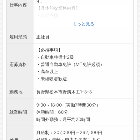
す。
仕事内容
【職場の雰囲気・社風】
【具体的な業務内容】
■人間力が組織力
・定期点検
・時代と共に進化しているあらゆる自動車をお
・納車前点検
もっと見る
使いのお客様に、安心安全で自由な日常生活の
・車検
手段として使っていただき、先自動車の進化が
雇用形態
・故障状況により、パーツ交換、重整備
正社員
目まぐるしく変わっていくこの先も、有事のと
※1日の整備目安台数：3台～4台
きワンストップサービスでお客様に不自由させ
【必須事項】
【残業時間の削減への取り組み】
ない組織体であり続けることを目指していま
・自動車整備士2級
■労務管理を徹底！
す！
応募資格
・普通自動車免許（MT免許必須）
・入庫管理システムで入庫を管理し、1日当たり
【先輩社員の声】
・高卒以上
の作業を均一にしています。
▼2017年入社のオートサービスメカニック（自
・未経験者歓迎...
・作業マニュアルを全国統一化しています！
動車整備士）から、入社を目指す未来の同僚に
【社内外の充実した研修研修あり！】
勤務地
長野県松本市野溝木工1-3-3
向けてメッセージ
・技術向上に向けた会社のサポートが手厚いで
一緒に仕事をして、お客様から「ありがとう」
す！
9:30～18:00（実働7時間30分）
と感謝の思いをいただきませんか？
・各自動車メーカー別に専門知識や技術を習得
就業時間
休憩時間：60分
車の整備は難しそうと思うことあるかもしれま
していただくためのトレーニングや、新しいモ
時間外勤務：月平均20時間
せんが、大丈夫です！
デル発表時の試走会や商品別研修に参加して、
もちろんお客様の車を整備することは命を預か
知識を得ていただきます◎
月給制：207,000円～262,000円
ることと同じだと思っています。
・複数あるコンテストに出場して、実力を試さ
給与
※経験・年齢・能力を考慮します。