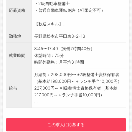
・2級自動車整備士
環境で長く活躍できる職場です！
応募資格
・普通自動車運転免許（AT限定不可）
【具体的な業務内容】
■トラック、バス、特殊車両（消防車、除雪
【歓迎スキル】...
車、塵芥車など）の点検・整備
・走行距離や使用年数に応じた車検（1日3～4
勤務地
長野県松本市平田東3-2-13
台程度）、定期点検
・新車の納車前点検
8:45〜17:40（実働7時間40分）
・故障診断（テスター診断）
就業時間
休憩時間：75分
・故障車両の修理、部品交換
時間外勤務：月平均31時間
・エンジンやトランスミッションの交換、オー
バーホールなどの重整備
月給制：208,000円〜 ※2級整備士資格保有者
◎業務に慣れてきたら、修理業務をお任せしま
（基本給198,000円～＋ランチ手当10,000円）
す！
給与
227,000円～ ※1級整備士資格保有者（基本給
【働きやすい環境♪】
217,000円～＋ランチ手当10,000円）
・お客様対応は営業職とフロントスタッフが担
...
当するため、整備に集中できる環境です。
・「安全は全ての業務に優先する」をスローガ
ンに掲げ、労災・事故等を起こさない取り組み
この求人に応募する
に力を入れています！