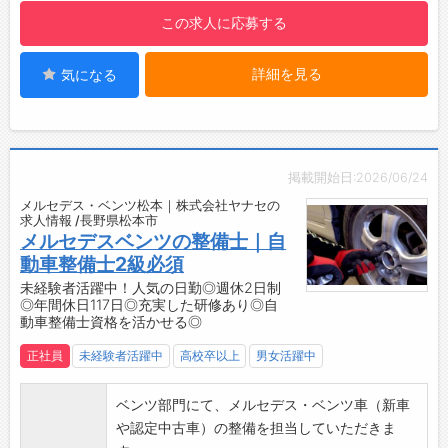
・資格取得費用を全額負担します◎
この求人に応募する
・最新の技術にも対応できるよう、設備・技術
講習に参加して、幅広い愛車のメンテナンスを
詳細を見る
気になる
心掛けています。
・研修は「車検整備・板金塗装・フロント・人
財育成」の4種類あります。
・有資格者の先輩社員が勉強会を開催する社内
研修も行っています。
掲載開始日:2026/06/24
・わからないことはすぐ聞ける環境なので、安
メルセデス・ベンツ松本｜株式会社ヤナセの
心して業務に取り組み、整備技術を磨けます♪
求人情報 /長野県松本市
▼車検整備のスキルアップ研修
メルセデスベンツの整備士｜自
・オートメカニック支援体制（無資格者を段階
動車整備士2級必須
的に有資格者に育成する）
未経験者活躍中！人気の日勤◎週休2日制
◎年間休日117日◎充実した研修あり◎自
・新人メカニック早期戦力化セミナー
動車整備士資格を活かせる◎
・次世代自動車セミナー
・ハイブリットカーセミナー
正社員
未経験者活躍中
高校卒以上
男女活躍中
・ASV（先進安全自動車）対応力強化研修
・EV研修（電気自動車）
ベンツ部門にて、メルセデス・ベンツ車（新車
・クリーンディーゼル研修
や認定中古車）の整備を担当していただきま
・OBDスキャンツール研修