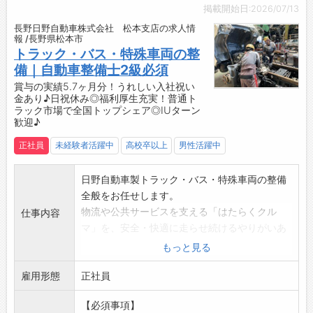
・地域密着で働きたい方におすすめ◎
掲載開始日:2026/07/13
【研修制度・ステップアップ】
長野日野自動車株式会社 松本支店の求人情
・現場でのOJT研修あり！
報 /長野県松本市
・費用負担なしで、各メーカ主催の研修や勉強
トラック・バス・特殊車両の整
会へ参加可能！
備｜自動車整備士2級必須
・資格取得奨励制度あり！
賞与の実績5.7ヶ月分！うれしい入社祝い
金あり♪日祝休み◎福利厚生充実！普通ト
・必要な資格に係る取得費用、教材費、旅費、
ラック市場で全国トップシェア◎IUターン
交通費などは会社負担！
歓迎♪
・指定工場での業務遂行をサポートしています
正社員
未経験者活躍中
高校卒以上
男性活躍中
♪
／
日々の仕事へ取り組む姿勢や実績などの頑張り
日野自動車製トラック・バス・特殊車両の整備
はしっかりと評価します◎
全般をお任せします。
様々な車に関わることができるので、大きく成
物流や公共サービスを支える「はたらくクル
仕事内容
長できる環境です♪
マ」を、安全・快適に走らせ続けるやりがいあ
私たちと一緒に働き、プロを目指しましょう！
るお仕事です！
もっと見る
＼
作業は3～4名で一班のチーム制なので、分から
雇用形態
ないことはすぐに相談でき、未経験分野も安心
正社員
してチャレンジできます♪
【必須事項】
整備士としてスキルアップしながら、安定した