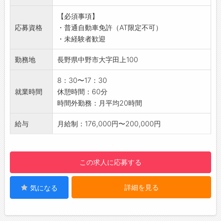
・新工場での組立業務（2023年8月～）
せていただきます。
【必須事項】
・製品の納品業務
・社内設備の説明や安全講習を行い、少しでも
応募資格
・普通自動車免許（AT限定不可）
・その他、補助業務
仕事に慣れていただけるよう先輩社員がお声が
・未経験者歓迎
※図面の読取りが出来なくても実際の業務で指
けさせていただきます。
導させていただきます。
【職場の雰囲気・社風】
勤務地
長野県中野市大字田上100
※組立業務は一般工具が使用できれば問題あり
・若手からベテランまで、老若男女が働ける多
ません。（2～3名で組立を行います）
様性を受け入れる職場環境です
8：30〜17：30
【1日のスケジュール例】
・固定概念にとらわれない改善やチャレンジを
就業時間
休憩時間：60分
8：30 朝礼、作業開始
できるように、社員の意見を聞きながら環境を
時間外勤務：月平均20時間
12：00 お昼休憩
整えています
12：50 作業開始
【社内設備】
給与
月給制：176,000円〜200,000円
15：00 休憩
・休憩室あり
15：10 作業開始
・個別ロッカーあり
17：30 終業
・冷蔵庫あり
この求人に応募する
【会社の雰囲気】
・ウォーターサーバーあり
・モクモクと仕事ができる作業環境です。
・自動販売機あり
詳細を見る
気になる
・10名規模の人数なので、自分の業務以外でも
・仕出し弁当あり
助け合いながら作業しています。
【おすすめのポイント】