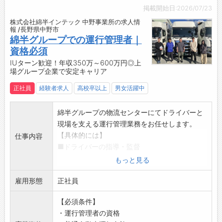
・工場内もきれいに整理されています。
掲載開始日:2026/07/23
【働き方に関して】
株式会社綿半インテック 中野事業所の求人情
◆人気の日勤！嬉しい土日休み◎
報 /長野県中野市
・プライベートも充実♪
綿半グループでの運行管理者｜
◆立ち仕事がメインです！
資格必須
・座りっぱなしの仕事が苦手な方にもオススメ
IUターン歓迎！年収350万～600万円◎上
場グループ企業で安定キャリア
◎
【業務の変更の範囲】
正社員
経験者求人
高校卒以上
男女活躍中
・なし
【就業場所の変更の範囲】
綿半グループの物流センターにてドライバーと
・なし
現場を支える運行管理業務をお任せします。
【具体的には】
仕事内容
■ドライバーの指導・監督
運行管理者（貨物）として、ドライバーが長時
もっと見る
間の連続運転にならないように労働時間の管理
雇用形態
■運行管理、事故防止策の検討
正社員
荷物を届けるための安全なルートを考えていた
【必須条件】
だきます。
・運行管理者の資格
安全運転の意識を高めるために定期的な安全運