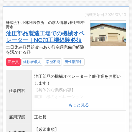
フランチャイズの店舗や施設の場合は、本部で
の研修に参加したり、本部からスーパーバイザ
掲載開始日:2026/07/23
ーが来て指導してくれたりすることもあります
株式会社小林利製作所 の求人情報 /長野県中
よ。
野市
【職場の雰囲気・社風】
油圧部品製造工場での機械オペ
・長年お勤めされて定年を迎える方がいるほ
レーター｜NC加工機経験必須
ど、定着率が高い環境です！
土日休み◎昇給賞与あり◎空調完備◎経験
を活かせる◎
教育制度もしっかりしていいて、未経験からで
も安心してスタートできます。
正社員
経験者求人
学歴不問
男性活躍中
もちろん飲食経験・小売経験などがある方も大
歓迎です。
油圧部品の機械オペレーター全般作業をお願い
ペンギンベーカリー 長野エムウェーブ前店の
します！
運営もしています！
【具体的な業務内容】
仕事内容
■加工機のオペレーション
初めは1台から担当し、ゆくゆく2～3台を担当
もっと見る
していきます。
雇用形態
自動機・マシニングセンタ等の機械を扱えるよ
正社員
うになります！
【必須事項】
■製品の脱�