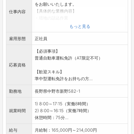
カード」によって感謝の気持ちを大切にし、健
をお願いいたします。
康診断受診や有給取得の推進など、社員が安心
【具体的な業務内容】
仕事内容
して働き続けるための取組みも行っています◎
・培地の詰込作業
【先輩社員の声】
・培養器へ種菌を接種
もっと見る
■仕事で苦労したこと・面白さ・やりがい（サ
・接種した種菌を取り除き、きのこの形成をそ
ービスエンジニア担当）
雇用形態
ろえる作業
正社員
故障して困っていたお客様から、直した後に
・4ｔ車での配送作業（配送地域：長野、中
「ありがとう」と感謝されたときは嬉しいで
【必須事項】
野、豊野、若穂）
す。
普通自動車運転免許（AT限定不可）
・ミニトマトなどの栽培管理・荷造梱包作業
以前「加速しない」という車を診断して修理
応募資格
※作業のほとんどが機械化されているので未経
し、納品した後にまた返ってきたことがありま
【歓迎スキル】
験の方でも作業可能です。
した。
準中型運転免許をお持ちの方...
【おすすめポイント】
再度調べると別の原因もあったことがわかり、
・時間外ほぼ無くプライベート充実！
2度目は無事納品できてほっとしました。
勤務地
長野県中野市新野582-1
・昇給賞与あり
車の修理はお客様の命を預かる面もあるので、
・マイカー通勤可能
緊張して仕事しています。
1) 8:00～17:15（実働8時間）
・社員用駐車場完備
難しい修理の後は、納品後1週間くらいドキドキ
就業時間
2) 8:00～16:15（実働7時間）
【研修制度・ステップアップ】
することもあります。
休憩時間：75分...
・4ｔ車運転免許限定解除支援制度あり
スキマ時間は整備書の追加箇所などに目を通し
【職場の雰囲気・社風】
給与
月給制：165,000円～214,000円
ていて、そこに故障がある車が入庫すると「勉