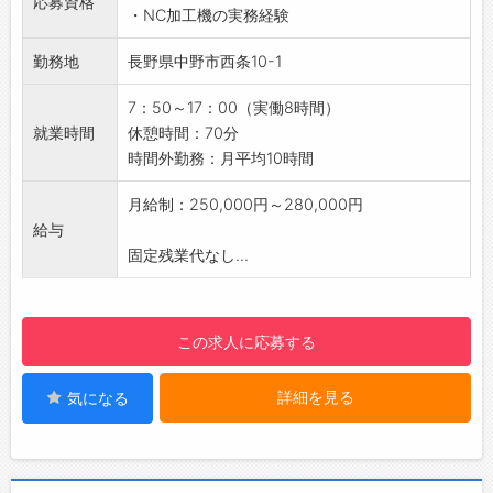
応募資格
・NC加工機の実務経験
製品は、車部品が多く小型のものが多いです。
■測定
勤務地
長野県中野市西条10-1
機械で加工された製品を、ノギス・マイクロメ
ーターを使用して測定します。
7：50～17：00（実働8時間）
■測定結果を記録
就業時間
休憩時間：70分
検査結果などを納品する際に使用するデータ記
時間外勤務：月平均10時間
録を行います。
筆記するタイプと、簡単なパソコン入力があり
月給制：250,000円～280,000円
ます。
給与
【おすすめポイント】
固定残業代なし...
・全体で約10名ほどですが、幅広い年齢層の
方々が働いています。
・様々な機械の取り扱いを習得することができ
この求人に応募する
ます。
・空調完備のため作業中は快適です。
詳細を見る
気になる
【職場の雰囲気・社風】
・風通しがよい社風です。
・休憩室など完備です。（冷蔵庫などもありま
す。）