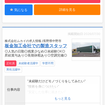
入を得たい！
12：00 お昼休憩
チームリーダー・セクションリーダーを目指し
詳細を見る
気になる
12：50 作業開始
たい！
15：00 休憩
そんな前向きな気持ちのある方・意欲ある方を
15：10 作業開始
お待ちしてます！
17：30 終業
研修で一つ一つ丁寧に指導しますので、資格や
【おすすめのポイント】
掲載開始日:2026/07/30
経験は不問です。
・昇給賞与あり（前年度実績あり）
株式会社ムカイの求人情報 /長野県中野市
しっかり理解できるまで徹底サポートしますの
・制服貸与（制服上下、安全靴）
板金加工会社での製造スタッフ
で、ご安心ください
・車通勤OK
◎人気の日勤◎残業少なめ◎未経験OK◎
＜福利厚生充実してます！！＞
・社員用無料駐車場完備
昇給賞与あり◎長期休暇あり◎空調完備◎
・賞与年3回支給・昇給年1回
・就業前の工場見学あり
・有給取得率80％以上！
正社員
未経験者活躍中
学歴不問
【研修制度・ステップアップ】
・扶養子ども手当：1名につき10,000円支給
・製造業未経験の方でも、一から丁寧に研修さ
男性活躍中
・各8～10連休の長期連休が年3回！
せていただきます。
・退職金制度は企業型確定拠出型年金（401K加
・少しでも仕事に慣れていただけるように、先
’’未経験だけどモノづくりをしてみたい”
入）
輩社員がお声がけさせていただきます。
”技術を身につけたい”
仕事内容
・自動車保険団体割引
【働き方に関して】
”安定した仕事に就きたい”
・副業ＯＫ、Ｗワーク可能
・皆さん黙々と作業に集中しています。
それでOKです！
もっと見る
・社員食堂あり
・仕事を進める上で、困ったときにはすぐ周り
まずは、職場に慣れるところから！