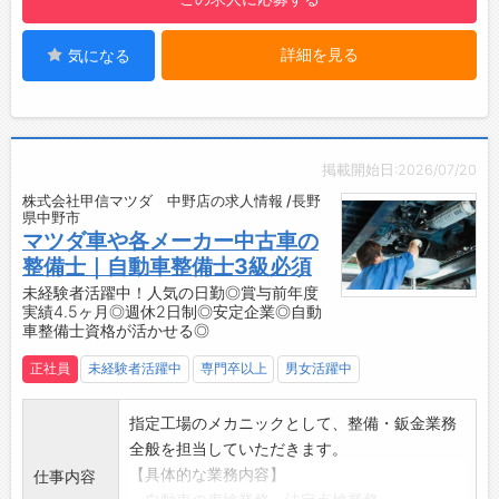
【働き方に関して】
・立ち仕事がメインになります
詳細を見る
気になる
【社内設備】
・休憩室あり
・冷蔵庫あり
【変更の範囲】
・会社の定める業務
掲載開始日:2026/07/20
株式会社甲信マツダ 中野店の求人情報 /長野
県中野市
マツダ車や各メーカー中古車の
整備士｜自動車整備士3級必須
未経験者活躍中！人気の日勤◎賞与前年度
実績4.5ヶ月◎週休2日制◎安定企業◎自動
車整備士資格が活かせる◎
正社員
未経験者活躍中
専門卒以上
男女活躍中
指定工場のメカニックとして、整備・鈑金業務
全般を担当していただきます。
【具体的な業務内容】
仕事内容