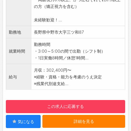
【おすすめポイント】
り！
の方（矯正視力を含む）
大型免許がなくても応募OK！免許取得費用は当
・有給休暇は1時間単位で取得可能で、取得しや
社が全額サポートいたします！安定の物流業界
すい雰囲気です。
未経験歓迎！...
へキャリアチェンジしてみませんか？
・交替休制度あり。月1～2日、希望日にお休み
・ルート配送なので1度覚えてしまえば安心！
勤務地
長野県中野市大字三ツ和87
できます♪
・グループ上場企業で安心して働ける
・家族や友人との予定も立てやすく、プライベ
・綿半でのお買い物がお得！
勤務時間
ートも充実◎
【職場環境について】
就業時間
・3:00～5:00の間で出勤（シフト制）
【やりがい】
・勤続年数が長い社員が多いです。
・1日実働8時間／休憩1時間...
■トラックやバスは、日本の物流・生活インフ
・働きやすい職場だからこそです！
ラを支える欠かせない存在です。
・各物流拠点は少数精鋭ですが、会社自体は大
月収：302,400円〜
・「自分の仕事が社会を動かしている」という
きなチーム！フォロー体制が整っており、常に
給与
※経験・資格・能力を考慮のうえ決定
実感を持って働けます。
各店舗から応援する体制があります。
※残業代別途支給...
・単なる修理ではなく、事故を未然に防ぎ、
・良い報告は皆で共有、問題点は皆で解決でき
人々の安全を守る重要な役割を担います。
る環境の中、安心して働けます。
・「誰かの役に立ちたい」「社会に貢献した
【会社からのメッセージ】
この求人に応募する
い」という想いを仕事にできる環境です。
綿半インテックは、綿半グループの物流・配送
・人とモノの移動を支え、豊かで住みよい未来
業務を担っている会社です。
づくりに貢献できます。
詳細を見る
気になる
他にもイベント会場の設営やセレモニーの企
画・運営なども行っています。