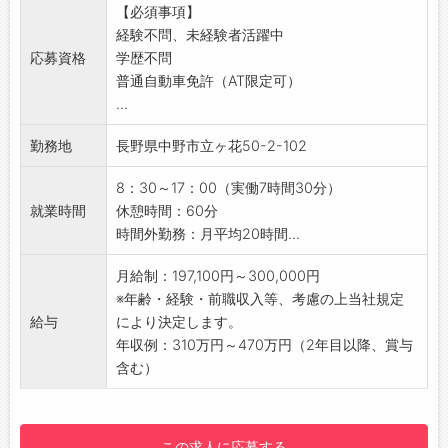
【会社の雰囲気】
【必須事項】
検針、契約手続き、ガス器具修理、販売などを
現在全エリア合わせて11名のドライバーが勤務
経験不問、未経験者活躍中
はじめ、ガスや電気の新規開拓も行います。
をしています！
応募資格
学歴不問
その他、ガス配管工事やリフォームも行い、営
新たな業界へチャレンジしたい方や、ワークラ
普通自動車免許（AT限定可）
業だけでなく技術も身に付く部門です。
イフバランスを改善したい方、様々な理由で入
...
LPガス、電力関連、家のリフォームやウォータ
社をいただきました。
ーサーバーなど、お客さまのご要望に応じて
離職者も少なく、働きやすい環境も整っていま
勤務地
長野県中野市立ヶ花50-2-102
様々な商材の提案ができるため、やりがいを持
す！
って活躍していただけます。
立ち上げて間もない事業であり、少数精鋭では
8：30～17：00（実働7時間30分）
【魅力】
ありますが、皆で協力しながら業務をしており
就業時間
休憩時間：60分
当社が扱うのは『私たちの暮らし』に必要不可
ます！
時間外勤務：月平均20時間...
欠なエネルギー・インフラ事業です。
【1日の流れの例】※シフトにより変動あり
【業務流れ】
月給制：197,100円～300,000円
4:00 出勤 点呼、アルコールチェック
・定期保安点検など保安維持管理のためにお客
※年齢・経験・前職収入等、考慮の上当社規定
▼
さまへのご案内、点検実施。
給与
により決定します。
4:10 店舗への配送商品積込（カゴ車）し移動
・ガス機器の不調などお問合せを受けて、お客
年収例：310万円～470万円（2年目以降、賞与
▼
さま宅へ訪問して点検を行います。
含む）
5:30 店舗着 カゴ車で荷下ろし → 空のカ
・機器の状況をご説明し、必要に応じて交換・
ゴ車回収し移動
修理やガス設備修繕等を行っていただきます。
▼
・ガスや電気の新規開拓も行います。
7:30 お取引様物流センターへ移動 荷積み・
この求人に応募する