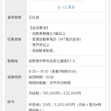
・自動車の車検業務、法定点検業務
・一般整備
もっと見る
・消耗部品の交換
雇用形態
・鈑金作業
正社員
★お客様が安心してカーライフを送れるよう、
【必須事項】
車を整備する大切なお仕事です♪
・自動車整備士3級以上
【やりがい】
応募資格
・普通自動車免許（MT免許必須）
・任された仕事をやり遂げたときの達成感！
・専門卒以上
・難解な不具合の原因を特定して解決したとき
・未経験者歓迎...
に、自身の成長を感じられます！
・お客様からいただく感謝の言葉は、明日の仕
勤務地
長野県中野市吉田七瀬境67-5
事へのモチベーションに繋がります◎
【心技の育成を目標にしたキャリアプラン】
9:30～18:10（実働7時間40分）
・マツダ独自の価値観に基づき、お客様の信頼
就業時間
休憩時間：60分
を得るために“心技の育成”を目標とし、人材育
時間外勤務：月平均18時間
成に力を入れています。
・継続的な成長確認を通じて研鑽に励み、社員
月給制：195,000円～232,800円
が共に高め合いながら業務を推進していきま
給与
す。
年収例）20代：3,263,660円（月給＋賞与※時
・メカニックにおいては、段階ごとに細かくミ
間外除く）...