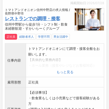
・駐車場完備
掲載開始日:2026/07/28
【社内設備】
トマトアンドオニオン信州中野店の求人情報 /
・休憩室あり
長野県中野市
・更衣室あり
レストランでの調理・接客
・個別ロッカーあり
信州中野駅から徒歩1分・シフト制・飲食
未経験歓迎・すかいらーくグループ
・水、ココア、ほうじ茶、緑茶飲み放題
・自販機あり
正社員
経験者求人
学歴不問
男女活躍中
トマトアンドオニオンにて調理・接客全般をお
願いします。
【具体的な業務内容】
仕事内容
・ホール業務（接客やレジなどお客様対応）
・調理補助（ハンバーグやパスタなどの調理）
もっと見る
・開店準備
雇用形態
・清掃業務など
正社員
店舗業務全般をお任せします。
【必須事項】
ゆくゆく仕事に慣れていけば、下記のような管
・飲食業もしくは小売業などで接客経験がある
理業務もお願いします。
方
・スタッフのシフト管理