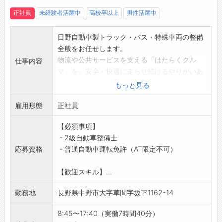
そんな皆さんと共に働き、成長を続けたいと考
正社員
未経験者活躍中
高校卒以上
男性活躍中
えています！！
【社内設備】
・冷蔵庫
日野自動車製トラック・バス・特殊車両の整備
・自動販売機（有料）
全般をお任せします。
物流や公共サービスを支える「はたらくクル
仕事内容
マ」を、安全・快適に走らせ続けるやりがいあ
るお仕事です！
もっと見る
作業は3～4名で一班のチーム制なので、分から
雇用形態
ないことはすぐに相談でき、未経験分野も安心
正社員
してチャレンジできます♪
【必須事項】
整備士としてスキルアップしながら、安定した
・2級自動車整備士
環境で長く活躍できる職場です！
応募資格
・普通自動車運転免許（AT限定不可）
【具体的な業務内容】
■トラック、バス、特殊車両（消防車、除雪
【歓迎スキル】...
車、塵芥車など）の点検・整備
・走行距離や使用年数に応じた車検（1日3～4
勤務地
長野県中野市大字草間字坂下1162-14
台程度）、定期点検
・新車の納車前点検
8:45〜17:40（実働7時間40分）
・故障診断（テスター診断）