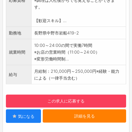
応募資格
※調理は入社後からでも覚えることができま
・売上管理
す。
・発注業務など
今までの経験から、できることからスタートし
【歓迎スキル】...
ていきましょう！
【おすすめポイント】
勤務地
長野県中野市岩船419-2
・すかいらーくグループのフランチャイズ店で
マニュアルがしっかりしている！
10:00～24:00の間で実働7時間
・グループ店舗での割引あり！
就業時間
※お店の営業時間（11:00～24:00）
・車通勤も電車通勤もOK！
※変形労働時間制...
【やりがい】
お客様からのありがとう！が嬉しいお仕事で
月給制：210,000円～250,000円※経験・能力
給与
す。
による（一律手当含む）
【研修制度・ステップアップ】
入社後は、現場でのOJT研修を通して、一人前
になるまでしっかりとサポートします。
この求人に応募する
ある程度自信がつくまでは先輩が一緒に業務を
行いますので、一つひとつしっかりと覚えてい
詳細を見る
気になる
ってくださいね。
分からないことがあれば、何でも聞ける環境で
す！