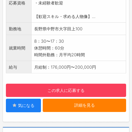
応募資格
・未経験者歓迎
※組立業務は一般工具が使用できれば問題あり
ません。（2～3名で組立を行います）
【歓迎スキル・求める人物像】...
※機械メーカー（横浜）で1週間、操作方法など
の研修を受けていただくことも可能です。未経
勤務地
長野県中野市大字田上100
験の方も安心してご応募下さい。
【1日のスケジュール例】
8：30〜17：30
8：30 朝礼、作業開始
就業時間
休憩時間：60分
12：00 お昼休憩
時間外勤務：月平均20時間
12：50 作業開始
15：00 休憩
給与
月給制：176,000円〜200,000円
15：10 作業開始
17：30 終業
【会社の雰囲気】
この求人に応募する
・モクモクと仕事ができる作業環境です。
・10名規模の人数なので、自分の業務以外でも
詳細を見る
気になる
助け合いながら作業しています。
【おすすめのポイント】
・制服貸与（制服上下、安全靴）
・車通勤OK