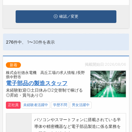
ジョブズゴーについて
確認／変更
会社概要
お問い合わせ
276件
中、 1〜30件を表示
よくあるご質問
掲載開始日:2026/08/06
新着
株式会社徳永電機 高丘工場の求人情報 /長野
県中野市
電子部品の製造スタッフ
未経験歓迎◎土日休み◎2交替制で稼げる
◎昇給・賞与あり◎
正社員
未経験者活躍中
学歴不問
男女活躍中
パソコンやスマートフォンに搭載されている半
導体や精密機器など電子部品製造に係る業務を