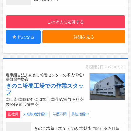
ッションを設定しております。
・「新人サービススタッフ研修」→「エンジニ
ア資格C級～A級チャレンジ期間」→「サービス
この求人に応募する
マネージャー」→「店長」→「本部スタッフ」
と、キャリアを描いていくことが可能です♪
詳細を見る
気になる
【職場の雰囲気・社風】
・魅力の1つが、風通しの良さです！
・風通しの良い会社であり続けるために、年に
一度、全社員が集まる「ビジョンミーティン
グ」という会議を設け、部門・役職・経験年
掲載開始日:2026/07/20
数・店舗をスクランブルしたグループを作
農事組合法人あさひ培養センターの求人情報 /
り、“KSビジョン実現の為にどのような行動を
長野県中野市
すれば良いか”という話し合いを行っておりま
きのこ培養工場での作業スタッ
す。
フ
・店舗では、スタッフ全員と担当の本社スタッ
◎日勤◎時間外ほぼ無し◎昇給賞与あり◎
未経験者活躍中◎
フで、職場環境や業務改善のための「クリアミ
ーティング」を定期的に開催し、店舗と本部の
正社員
未経験者活躍中
学歴不問
男性活躍中
情報共有と相互理解を図っています。
・社員同士が称讃の言葉を贈り合う「スマイル
きのこ培養工場でえのき茸製造に関わるお仕事