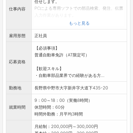
任せします。
PCによる専用ソフトでの部品検索、発注、伝票
仕事内容
入力作業があります。
【具体的な業務内容】
もっと見る
・電話での受発注業務、訪問先の確認
雇用形態
・商品伝票の確認
正社員
・商品の積込み作業（5～25kgほど）
【必須事項】
・配送（1日15件前後）
普通自動車免許（AT限定可）
・取引先様との対応
応募資格
※配達時に担当者さんとお話しながら、追加の
【歓迎スキル】
注文をうけることもあります。
・自動車部品業界での経験がある方...
【おすすめポイント】
・ルート営業メインで、過剰なノルマや飛び込
勤務地
長野県中野市大字新井字大道下435-20
み営業はなし！
・車が好きな方、人と話すのが好きな方にピッ
9：00～18：00（実働8時間）
タリ♪
就業時間
休憩時間：60分
・未経験からスタートOK！先輩がしっかりサポ
時間外勤務：月平均3時間
ートします！
・仕事を通じて、自動車業界の動向を実感でき
月給制：200,000円～300,000円
ます。