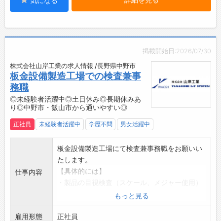
気になる
ます。
・溶接（ウェルディング）
溶接機で鉄をひとつに接合させてグラインダ
ーで仕上げ作業をします。
※作業のほどんどは自動化されているので機械
掲載開始日:2026/07/30
操作はボタンを押すだけ◎
株式会社山岸工業の求人情報 /長野県中野市
※検査等の簡単なお仕事から徐々にお仕事を覚
板金設備製造工場での検査兼事
えていただくので、未経験の方でも安心です◎
務職
※重量物：1キロ～10キロ程度◎
◎未経験者活躍中◎土日休み◎長期休みあ
【おすすめポイント】
り◎中野市・飯山市から通いやすい◎
・昇給賞与あり（前年度実績あり）
正社員
未経験者活躍中
学歴不問
男女活躍中
・空調完備で働きやすい
・残業少なめでプライベート充実♪
板金設備製造工場にて検査兼事務職をお願いい
・制服貸与あり
たします。
・マイカー通勤OK（駐車場完備）
【具体的には】
【やりがい】
仕事内容
・製品の目視検査（スケール、メジャー使用）
・最新設備を導入していますので、近代的で新
・製品の梱包作業
しいものづくりを体感できます！
もっと見る
・製品図面、作業指示書のスキャン（クラウド
【研修制度・ステップアップ】
雇用形態
へ保存）
正社員
・製造業未経験の方でも、一から丁寧に研修さ