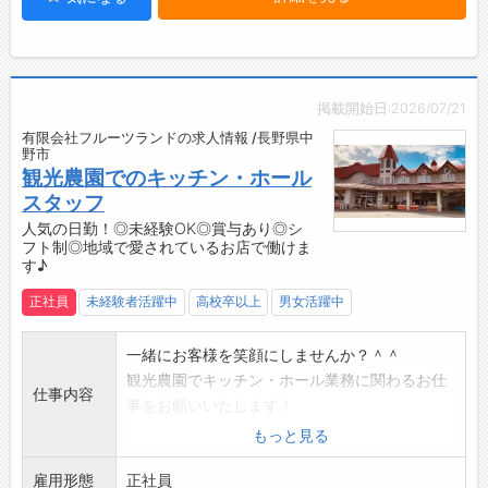
掲載開始日:2026/07/21
有限会社フルーツランドの求人情報 /長野県中
野市
観光農園でのキッチン・ホール
スタッフ
人気の日勤！◎未経験OK◎賞与あり◎シ
フト制◎地域で愛されているお店で働けま
す♪
正社員
未経験者活躍中
高校卒以上
男女活躍中
一緒にお客様を笑顔にしませんか？＾＾
観光農園でキッチン・ホール業務に関わるお仕
仕事内容
事をお願いいたします！
◆和食中心に、団体客（主に昼食）を対象とし
もっと見る
た料理の提供をします◆
雇用形態
【具体的な業務内容】
正社員