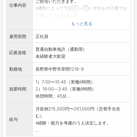
ご担当いただきます。
仕事内容
※適性によって下記①～③いずれかの工程でお
仕事していただきます。
＜①レーザー加工業務＞
もっと見る
１．前工程より製品を受け取る
雇用形態
２．製品の加工条件を確認しレーザー加工機へ
正社員
投入
普通自動車免許（通勤用）
３．自動のレーザー加工機を操作して製品を加
応募資格
未経験者大歓迎
工
４．加工後の製品の出来栄えを検査し、次の工
勤務地
長野県中野市草間1216-9
程へ製品を渡します
※製品や材料の運搬などの付帯作業、機械のメ
1）7:00〜15:45（実働8時間）
ンテナンスなどの作業も作業も行って頂きま
就業時間
2）19:00～3:45（実働8時間）
す。
休憩時間：45分...
＜②めっき加工業務＞
１．前工程より製品を受け取ります
月収例215,000円〜261,000円（交替手当含
２．製品毎の加工条件を確認し自動機にセット
む）
給与
３．自動機を使用し、パネル状や小さい部品の
※経験・能力を考慮のうえ決定します。
製品表面に
...
金属皮膜が付きやすくなるよう、前処理を