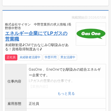
近年では、青果の配送センターを新規で立ち上
げるなど、新しい事にも積極的にチャレンジし
ています。
掲載開始日:2026/07/08
【入社後の研修制度】
株式会社サイサン 中野営業所の求人情報 /長
■大型免許をお持ちでない方は、まず自動車学
野県中野市
校にて免許取得からスタートします。
エネルギー企業にてLPガスの
・会社負担で大型免許を取得（長野県南信エリ
営業職
アでの合宿免許を予定）
未経験歓迎♪CMでおなじみ◎馴染みがあ
る！資格取得制度あり♪
・免許取得後は飯田市の弊社物流センターにて1
ヵ月～3ヵ月程度、先輩従業員と一緒に配送業
正社員
未経験者活躍中
学歴不問
男女活躍中
務を行います。
（遠方の場合は宿泊施設あり）
GasOne 、EneOneでお馴染みの総合エネルギ
・免許取得後に運転練習の時間もしっかり確保
ー企業です。
しますので安心してスタートできます。
LPガスの営業のお仕事です。
仕事内容
・慣れてきたら各事業所にてお一人で配送をお
【業務内容】
願いします。
■営業職
もっと見る
■大型免許をお持ちの方も、一定期間は飯田市
戸建、アパート、飲食店などを中心にLPガスを
の物流センターで研修ををお願いする場合があ
雇用形態
供給します。
正社員
ります。
安全にご利用いただくための保安点検や集金、