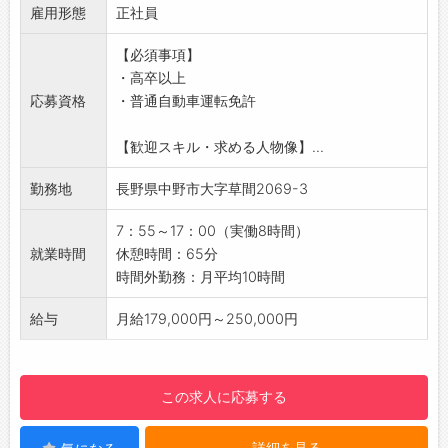
の社員に質問できる環境です。
雇用形態
徐々に覚えていただくので、未経験の方でも安
正社員
・座り仕事・立ち仕事両方になります。
心◎◎◎
【必須事項】
【社内設備】
在籍しているスタッフのほとんどが未経験から
・高卒以上
・休憩室あり
スタートしているのでやる気があれば十分で
応募資格
・普通自動車運転免許
・更衣室あり
す！
・個別ロッカーあり
板金加工会社で製造に関わるお仕事をお願いい
【歓迎スキル・求める人物像】...
・水、ココア、ほうじ茶、緑茶飲み放題
たします！
・自販機あり
主な製品は手のひらサイズ～両手サイズ程の板
勤務地
長野県中野市大字草間2069-3
金加工がメインとなります。
機械操作の練習や先輩社員に付いて仕事を覚え
7：55～17：00（実働8時間）
るところから始まりますので安心してください
就業時間
休憩時間：65分
＾＾
時間外勤務：月平均10時間
【具体的な業務内容】
・型抜き（ブランキング）
給与
月給179,000円～250,000円
ターレットパンチプレス機を操作し、金属製
の板材をプログラム展開形状に切断します。
・折り曲げ加工（ベンディング）
この求人に応募する
ベンディングマシンを操作し、展開形状に切
断された金属製の板材を図面通りに折り曲げし
詳細を見る