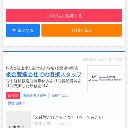
します。
４．自動機を操作してめっきによる製品表面に
この求人に応募する
パターンを形成
５．加工後に出来栄えを検査し、次の工程に製
詳細を見る
気になる
品を渡します
※製品や材料の運搬などの付帯作業、機械のメ
ンテナンスなどの作業も行って頂きます。
＜③検査業務＞
※クリーンウェアを着用したクリーンルーム内
掲載開始日:2026/07/30
での作業です。
株式会社山岸工業の求人情報 /長野県中野市
半導体製品の検査や組立、マシンオペレーショ
板金製造会社での溶接スタッフ
ンの他、台車を使用した製品運搬などを行いま
◎未経験歓迎◎長期休みあり◎昇給賞与あ
す。
り◎充実した研修あり♪
【作業手順】
正社員
未経験者活躍中
高校卒以上
いずれの作業も作業手順が定められており、正
確かつ安全に作業できる仕組みになっておりま
男性活躍中
す。
加えてベテランスタッフが一から丁寧に指導し
’’未経験だけどモノづくりをしてみたい”
ますので、未経験の方もご安心ください。
”技術を身につけたい”
仕事内容