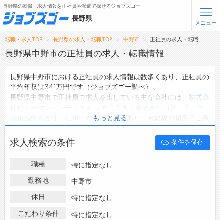
長野県の転職・求人情報を正社員や派遣で探せるジョブズゴー
長野県
メニュー
転職・求人TOP
長野県の求人・転職TOP
中野市
正社員の求人・転職
無料会員登録
ログイン
長野県中野市の正社員の求人・転職情報
長野県中野市における正社員の求人情報は数多くあり、正社員の
メニュー
平均年収は341万円です（ジョブズゴー調べ）。
長野県中野市で正社員で求人を出している主な会社には、
株式会
トップ
社ヒューマンインデックス 長野営業所
・
株式会社山岸工業
・
三
詳細情報で求人を探す
共化成株式会社 信州中野工場
などがあり、未経験や短期等ご希
もっと見る
タップで簡単に求人を探す
望の条件で絞り込みができます。
長野県中野市の地域密着型の求人サイトであるジョブズゴーでは
【初めての方へ】
求人検索の条件
条件を保存
長野県中野市の正社員として働ける求人情報を175件取り扱って
長野県の求人検索で選ばれる理由
います。
職種
特に指定なし
ハローワークにはない求人も多数扱っており、転職だけでなく、
転職支援サービスについて
第二新卒から50代・60代以上の方の再就職も可能です。 長野県
勤務地
中野市
中野市で正社員の求人・転職情報を探している方は、ぜひ興味の
転職支援サービス
休日
特に指定なし
ある職種に応募してみてくださいね。
転職ノウハウ(応募書類の書き方・面接対策など)
こだわり条件
特に指定なし
転職・採用コラム