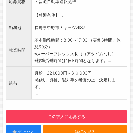
応募資格
・普通自動車運転免許
転教育も行います。
■労働時間や休憩時間の管理、ドライバーの健
【歓迎条件】...
康状態の把握
■その他、社外対応や物流センター内での業務
勤務地
長野県中野市大字三ツ和87
となりますので、商品仕分に関する業務を行う
可能性もあります。
基本勤務時間：8:00～17:00 （実働8時間／休
【こんな方におススメ】
憩60分）
就業時間
・新しい事にチャレンジしてみたい方
※スーパーフレックス制（コアタイムなし）
・休日がしっかり欲しい方、連休取得をしたい
※標準労働時間は1日8時間となります。...
方
・上場グループ企業でキャリアを築きたい方
月給：221,000円～310,000円
・安定した企業で長く働きたい方
※経験、資格、能力等を考慮の上、決定しま
給与
【会社からのメッセージ】
す。
今回の採用では「株式会社綿半インテック」へ
...
の入社となります。
綿半インテックは、イベント設営や物流運搬管
理、綿半ホームエイドをはじめとした綿半グル
この求人に応募する
ープの小売店への商品入荷の為の物流センター
の運営もしております。
詳細を見る
気になる
新しいことへのチャレンジも行っております！