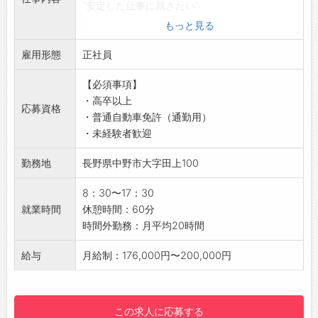
前職では営業職や販売・サービス業、建設業だ
”安定した仕事に就きたい”
った方も多く活躍しています。
それでOKです！
もっと見る
【仕事の進め方】
まずは、職場に慣れるところから♪
私たちの多くの仕事は現場ごとのチームで行い
雇用形態
徐々に覚えていただくので、未経験の方でも安
正社員
ます。
心◎◎◎
【必須事項】
個々の作業は手順が決められていますが、一つ
在籍しているスタッフのほとんどが未経験から
・高卒以上
の現場には多くの種類の作業、スタッフが存在
スタートしているのでやる気があれば十分で
応募資格
・普通自動車免許（通勤用）
しています。
す！
・未経験者歓迎
安全なモノづくりができるよう、常に仲間やリ
先輩社員について仕事を覚えるところから始ま
ーダーとコミュニケーションをとりながら作業
りますので安心してください＾＾
勤務地
長野県中野市大字田上100
をします。
板金加工会社で溶接に関わるお仕事をお願いい
【資格・キャリア】
たします！
8：30〜17：30
入社の段階で必要な経験や資格等は特にありま
【具体的には】
就業時間
休憩時間：60分
せんが、入社後に業務内容や職責に応じて、資
「製品を作成する一連の作業の中で、溶接作業
時間外勤務：月平均20時間
格取得等をしていただく場合があります。
を主にお任せいたします」
また、一定の経験をしていただいたのち、適性
・溶接機で鉄同士をひとつに接合させて、グラ
給与
月給制：176,000円〜200,000円
を判断し現場リーダー等のマネジメント業務も
インダーで仕上げ作業をするお仕事です。
お任せする場合があります。
・その他付随業務
【おすすめポイント】
【1日のスケジュール例】
この求人に応募する
未経験者大歓迎！地元で働きたい！安定した収
8：30 朝礼、作業開始