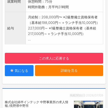
就業時間
休憩時間：75分
・故障車両の修理、部品交換
時間外勤務：月平均31時間
・エンジンやトランスミッションの交換、オー
バーホールなどの重整備
月給制：208,000円〜 ※2級整備士資格保有者
◎業務に慣れてきたら、修理業務をお任せしま
（基本給198,000円～＋ランチ手当10,000円）
す！
給与
227,000円～ ※1級整備士資格保有者（基本給
【働きやすい環境♪】
217,000円～＋ランチ手当10,000円）
・お客様対応は営業職とフロントスタッフが担
...
当するため、整備に集中できる環境です。
・「安全は全ての業務に優先する」をスローガ
ンに掲げ、労災・事故等を起こさない取り組み
この求人に応募する
に力を入れています！
・半年に1回、各拠点ごとに管理者との面談を実
詳細を見る
気になる
施。日々の悩みやキャリアの相談がしやすく、
安心して働ける職場環境です。
【研修制度】
・日野自動車グループによるメーカー研修・教
育制度が充実◎
掲載開始日:2026/07/09
・希望や推薦により、メーカーへの出向で最先
株式会社綿半インテック 中野事業所の求人情
端技術を学べるチャンスあり！
報 /長野県中野市