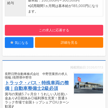
基本給：200,000円～300,000円
給与
【研修制度・ステップアップ】
※試用期間1ヵ月間は基本給が185,000円になり
仕事をしながら業務を習得いただきます。
ます。
入社直後は部品名や商品番号に慣れないことも
あると思いますが、
業務を通じて自然に覚えていらっしゃる方が多
この求人に応募する
いです。
分からないことがあれば先輩社員がサポートし
詳細を見る
気になる
ます。
【働き方】
お客様とのお約束通りに納品していただくた
め、時間管理は各自にお任せしています。
【社風】
掲載開始日:2026/07/13
少数精鋭の企業だからこそ、社員一人ひとりの
長野日野自動車株式会社 中野営業所の求人
考え方や行動力をとても大切にしています。
情報 /長野県中野市
・自分にできることを考えて柔軟に動ける人
トラック・バス・特殊車両の整
・積極的な提案でお客さまの繁栄に貢献するチ
備｜自動車整備士2級必須
ャレンジ精神がある方
賞与の実績5.7ヶ月分！うれしい入社祝い
金あり♪日祝休み◎福利厚生充実！普通ト
・そして何より「車が好き！」という気持ちを
ラック市場で全国トップシェア◎IUターン
持っている方
歓迎♪