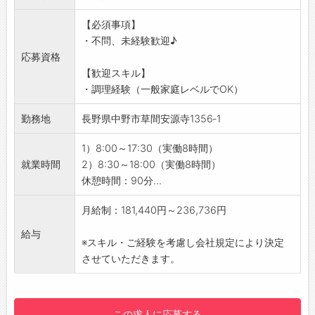
・きのこや野菜のカット、盛り付け
【必須事項】
・お客様のご案内、オーダーの受付
・不問、未経験歓迎♪
・料理や飲み物の提供
応募資格
・レジ対応、精算業務
【歓迎スキル】
・店内清掃やテーブルセッティング
・調理経験（一般家庭レベルでOK）
・電話対応
※稀に運転を伴う業務をお願いする場合があり
勤務地
長野県中野市草間安源寺1356‐1
ます
【おすすめポイント】
1）8:00～17:30（実働8時間）
・未経験歓迎！
就業時間
2）8:30～18:00（実働8時間）
・社員用無料駐車場完備でマイカー通勤OK！
休憩時間：90分...
・業務経験のある方はそのままスキルを活かせ
ます♪
月給制：181,440円～236,736円
【やりがい】
給与
・お客様との接客を通じて旬なきのこやフルー
※スキル・ご経験を考慮し会社規定により決定
ツの良さや美味しさを体感できます♪
させていただきます。
【研修制度】
・OJT形式でお仕事に慣れるまで簡単な作業か
ら覚えていただきます
この求人に応募する