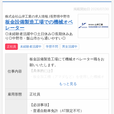
・制服貸与（制服上下、安全靴）
・車通勤OK
掲載開始日:2026/07/30
・駐車場完備
株式会社山岸工業の求人情報 /長野県中野市
【社内設備】
板金設備製造工場での機械オペ
・休憩室あり
レーター
・更衣室あり
◎未経験者活躍中◎土日休み◎長期休みあ
・個別ロッカーあり
り◎中野市・飯山市から通いやすい◎
・水、ココア、ほうじ茶、緑茶飲み放題
正社員
未経験者活躍中
学歴不問
男女活躍中
・自販機あり
板金設備製造工場にて機械オペレーター職をお
願いいたします。
【具体的には】
仕事内容
・板金加工機（アマダなど）を使用した機械オ
ペレーター
もっと見る
・組立業務
雇用形態
・製品の納品業務
正社員
・その他、補助業務
【必須事項】
※操作する機械はご自身で適性を確認しながら
・普通自動車免許（AT限定不可）
決めていただくことが可能です。