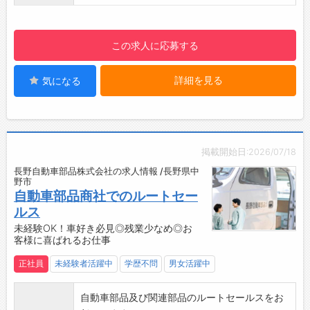
・未経験の方でも先輩社員が実際の業務でしっ
強の成果がでた」と嬉しくなります。
かりと指導いたしますので、安心いただける職
仕事は小さなことの積み重ねだと実感します。
場です。
／
この求人に応募する
【社内設備】
甲信マツダは「みんなの笑顔がつながる会社」
・休憩室あり
を目指しています！
詳細を見る
気になる
・個別ロッカーあり
“お客様の期待にこたえるために、主体的に考え
・冷蔵庫あり
ながらチームで動き、感性豊かで利他の心にあ
・電子レンジあり
ふれる”
そんな仲間を募集しています！ご応募を心より
お待ちしております♪
掲載開始日:2026/07/18
＼
長野自動車部品株式会社の求人情報 /長野県中
野市
自動車部品商社でのルートセー
ルス
未経験OK！車好き必見◎残業少なめ◎お
客様に喜ばれるお仕事
正社員
未経験者活躍中
学歴不問
男女活躍中
自動車部品及び関連部品のルートセールスをお