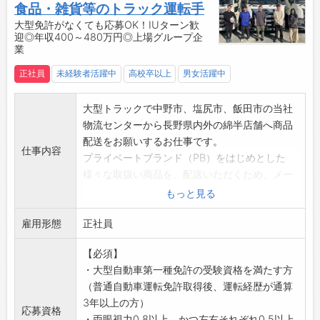
・現場でのOJTに加え、社内勉強会や社内研修
食品・雑貨等のトラック運転手
も随時実施♪
大型免許がなくても応募OK！IUターン歓
迎◎年収400～480万円◎上場グループ企
【資格取得支援制度あり！】
業
・業務に必要な各種免許・資格取得費用を会社
が半額負担します。
正社員
未経験者活躍中
高校卒以上
男女活躍中
・スキルアップを会社全体でバックアップする
体制です！
大型トラックで中野市、塩尻市、飯田市の当社
【おすすめポイント】
物流センターから長野県内外の綿半店舗へ商品
◆日野グループに準じた高待遇！
配送をお願いするお仕事です。
仕事内容
・経営基盤が安定している日野グループ水準の
プライベートブランド（PB）をはじめとした
福利厚生を完備しています。
様々な取扱い商品を、配送いただくため、メー
・資格手当や作業手当など各種手当が充実して
カー様から運ぶこともございます。
もっと見る
おり、退職金制度ありで将来も安心です。
【具体的には】
・賞与は年3回支給、前年度実績は約5.7ヶ月分
雇用形態
・プライベートブランド商品や生鮮食品等、綿
正社員
と高水準！
半店舗で販売する商品の配送
◆日祝休みでプライベートと両立しやすい大型
【必須】
※10tまたは6tトラックを使用
ディーラー！
・大型自動車第一種免許の受験資格を満たす方
＜配送エリア＞
・週休2日制（日曜・祝日・第2・第4土曜日）
（普通自動車運転免許取得後、運転経歴が通算
長野県・愛知県を中心に、山梨県・東京都など
を採用。
3年以上の方）
関東圏への配送も一部あり
応募資格
・夏季休暇、年末年始休暇などの長期休暇あ
・両眼視力0.8以上、かつ左右それぞれ0.5以上