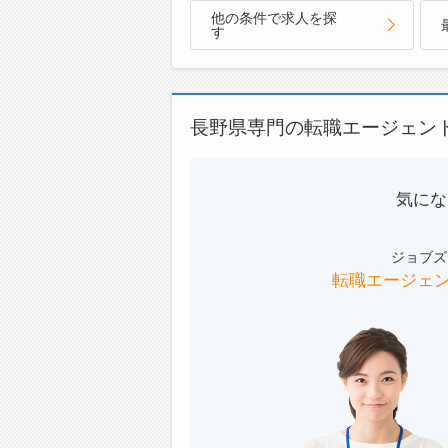
即日対
他の条件で求人を探
登録は
す
☆----
◆職場
みなさ
☆----
長野県専門の転職エージェン
気にな
ジョブズ
転職エージェ