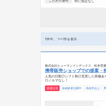
こだわり条件
特に指定なし
1件
中、 1〜1件を表示
株式会社ヒューマンインデックス 松本営業
携帯販売ショップでの提案・
人気の日勤◎シフト制◎充実した研修あり
◎ノルマなし！
派遣社員
未経験者活躍中
高校卒以上