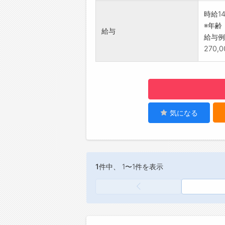
・商品
時給14
◆おお
※年齢
給与
す。（
給与例
【職場
270,
・スタ
・ワー
【社内
・個人
・冷蔵
・電子
気になる
☆----
◆時
有給休
☆----
1件
中、 1〜1件を表示
◆給
勤務実
簡単申
☆----
◆ご不