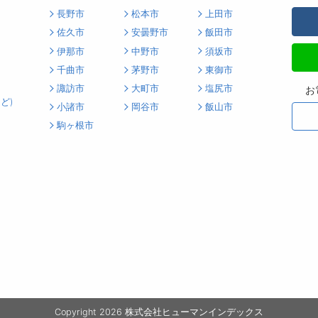
長野市
松本市
上田市
佐久市
安曇野市
飯田市
伊那市
中野市
須坂市
千曲市
茅野市
東御市
諏訪市
大町市
塩尻市
お
ど)
小諸市
岡谷市
飯山市
駒ヶ根市
Copyright 2026 株式会社ヒューマンインデックス