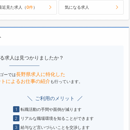
応!!フォロー体制もバッチリ
最近見た求人（
0件
）
気になる求人
ご自宅からお電話で可能です◎
------------------------------------☆
見学可能！自分が働くイメージができます。
まのご応募を心よりお待ちしております＾＾
------------------------------------☆
ト
る求人は見つかりましたか？
長野県求人に特化した
ゴーでは
ントによる
お仕事の紹介
も行っています。
ご利用のメリット
1
転職活動の手間や面倒が減ります
2
リアルな職場環境を知ることができます
3
給与など言いづらいことを交渉します