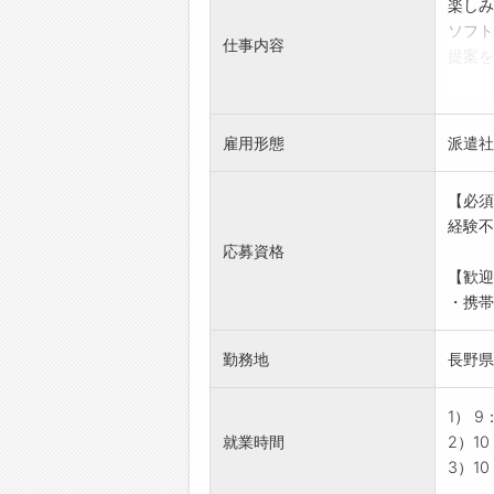
楽しみ
ソフト
仕事内容
提案を
【具体
・スマ
・料金
雇用形態
派遣社
・故障
・在庫
【必須
・イベ
経験不
【おす
応募資格
・全国
【歓迎
・個人
・携帯
・au
いても
勤務地
長野県
【スキ
・ビジ
【やり
1） 
・お客
就業時間
2）1
・店舗
3）10
【研修