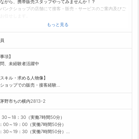
ながら、携帯販売スタッフやってみませんか！？
バンクショップの店舗にて接客・販売・サービスのご案内及びご
お任せします。
的な業務内容】
もっと見る
ホ、タブレット等のご案内
プランや各種サービスのご案内
員
・修理の対応、ご案内
や店頭ツールの発注、在庫管理
事項】
ントや出張販売
問、未経験者活躍中
すめポイント】
28市町村に店舗展開中の大手代理店です！
スキル・求める人物像】
ノルマなし！
ショップでの販売・接客経験...
、docomo、softbank、楽天モバイルどの携帯ブランドを利用して
OK！
茅野市ちの横内2813-2
ル◎】
ネスマナー、接客経験、商品知識等が身につく！
がい】
9：30～18：30（実働7時間50分）
様から「ありがとう」と感謝されるお仕事です◎
0：00～19：00（実働7時間50分）
以外で、イベント・スマホ教室などの活躍の場があります！
：30～19：30（実働7時間50分）...
制度・資格】