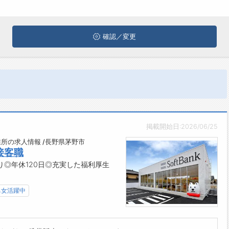
確認／変更
掲載開始日:2026/06/25
所の求人情報 /長野県茅野市
接客職
◎年休120日◎充実した福利厚生
男女活躍中