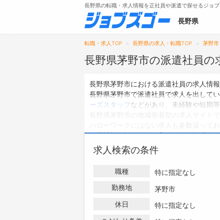
長野県の転職・求人情報を正社員や派遣で探せるジョブ
長野県
転職・求人TOP
長野県の求人・転職TOP
茅野市
長野県茅野市の派遣社員の
メニュー
長野県茅野市における派遣社員の求人情報
長野県茅野市で派遣社員で求人を出してい
トップ
ーズスタッフ
などがあり、未経験や短期等
長野県茅野市の地域密着型の求人サイトで
詳細情報で求人を探す
ハローワークにはない求人も多数扱ってお
タップで簡単に求人を探す
転職情報を探している方は、ぜひ興味のあ
【初めての方へ】
求人検索の条件
長野県の求人検索で選ばれる理由
職種
特に指定なし
勤務地
茅野市
休日
特に指定なし