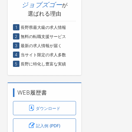
ジョブズゴー
が
選ばれる理由
1
長野県最大級の求人情報
2
無料の転職支援サービス
3
最新の求人情報が届く
4
当サイト限定の求人多数
5
長野に特化し豊富な実績
WEB履歴書
ダウンロード
記入例 (PDF)