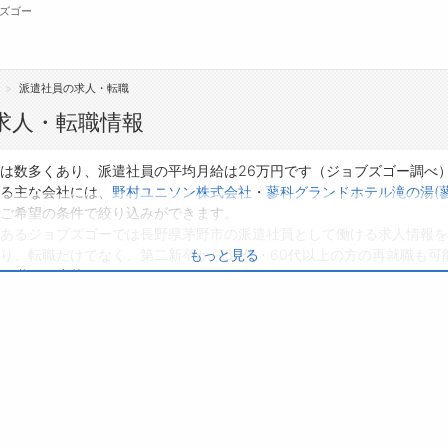
ズゴー
派遣社員の求人・転職
無料会員
求人・転職情報
転職支援サービスについて
ジ
は数多くあり、派遣社員の平均月給は26万円です（ジョブズゴー調べ
る主な会社には、
野村ユニソン株式会社
・
蓼科グランドホテル滝の湯(
転職支援サービス
会
ご希望の条件で絞り込みができます。
あるジョブズゴーでは長野県茅野市の派遣社員として働ける求人情報を
転職ノウハウ(応募書類の書き方・面接対策な
お
り、転職だけでなく、第二新卒から50代・60代以上の方の再就職も可
もっと見る
ど)
よ
る職種に応募してみてくださいね。
転職・採用コラム