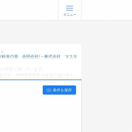
メニュー
登録
ログイン
ョブズゴーについて
）。
蓼科滝の湯 合同会社)
・
株式会社 マスタ
社概要
47件取り扱っています。
問い合わせ
能です。 長野県茅野市で派遣社員の求人・
くあるご質問
条件を保存