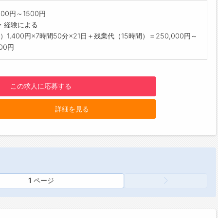
知識および販売のロールプレイングあり◎
00円～1500円
よそ6ヵ月程度で、基本的な手続きを身につけることができま
・経験による
※個人差あり）
）1,400円×7時間50分×21日＋残業代（15時間）＝250,000円～
の雰囲気・社風】
000円
ッフの多数が業界・業種未経験スタート！
クライフバランスがしっかり取れる会社です。
設備】
この求人に応募する
ロッカー
庫
詳細を見る
レンジ
------------------------------------☆
間単位年休制度あり！
暇は1時間分、2時間分と時間単位でも取得できます◎
------------------------------------☆
与前払い制度あり！
績に応じて、給与前払いが可能です◎
1 ページ
請！簡単受取！日払い即日払い対応！
------------------------------------☆
明点はいつでもご相談ください！