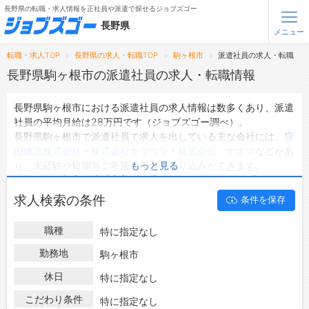
長野県の転職・求人情報を正社員や派遣で探せるジョブズゴー
長野県
メニュー
転職・求人TOP
長野県の求人・転職TOP
駒ヶ根市
派遣社員の求人・転職
無料会員登録
ログイン
長野県駒ヶ根市の派遣社員の求人・転職情報
長野県駒ヶ根市における派遣社員の求人情報は数多くあり、派遣
メニュー
社員の平均月給は28万円です（ジョブズゴー調べ）。
長野県駒ヶ根市で派遣社員で求人を出している主な会社には、
窪
トップ
田建設株式会社
・
株式会社ヤマウラ
・
株式会社 ナオス
などがあ
詳細情報で求人を探す
り、未経験や短期等ご希望の条件で絞り込みができます。
もっと見る
タップで簡単に求人を探す
長野県駒ヶ根市の地域密着型の求人サイトであるジョブズゴーで
は長野県駒ヶ根市の派遣社員として働ける求人情報を31件取り扱
【初めての方へ】
求人検索の条件
条件を保存
っています。
長野県の求人検索で選ばれる理由
ハローワークにはない求人も多数扱っており、転職だけでなく、
職種
特に指定なし
第二新卒から50代・60代以上の方の再就職も可能です。 長野県
転職支援サービスについて
駒ヶ根市で派遣社員の求人・転職情報を探している方は、ぜひ興
勤務地
駒ヶ根市
味のある職種に応募してみてくださいね。
転職支援サービス
休日
特に指定なし
転職ノウハウ(応募書類の書き方・面接対策など)
こだわり条件
特に指定なし
転職・採用コラム