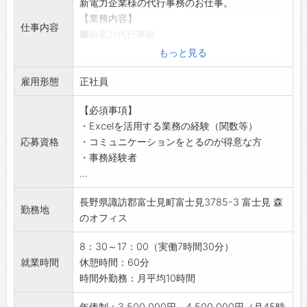
新電力企業様の代行事務のお仕事。
【業務内容】
仕事内容
■新電力代行事務
・顧客である新電力会社様の代わりに請求書発
もっと見る
行及び入金確認、契約変更手続き、お客様対応
雇用形態
等をして頂きます。
正社員
・申し込み情報の確認やシステム入力、解約手
【必須事項】
続き
・Excelを活用する業務の経験（関数等）
・お客様の契約内容の変更
応募資格
・コミュニケーションをとるのが得意な方
・検針データの取込を行い、電気料金を計算し
・事務経験者
請求書作成。
...
・お客様宛に請求書送付（書類や葉書での郵
送、データ等）
長野県諏訪郡富士見町富士見3785-3 富士見 森
・電気料金の支払い状況確認・書類作成、書類
勤務地
のオフィス
提出
・お客様との電話対応（発信・受信）等
8：30～17：00（実働7時間30分）
※所長のサポート業務等もお任せいたします。
就業時間
休憩時間：60分
【配属部署】
時間外勤務：月平均10時間
・リテールサポート部配属。
・部署人数：所長1名。メンバー 5名。パート3
年俸制：3,500,000円～4,500,000円（月45時