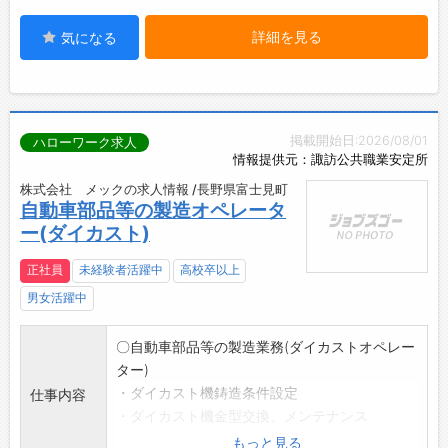
詳細を見る
気になる
掲載開始日:2026/08/01
ハローワーク求人
情報提供元：諏訪公共職業安定所
株式会社 メックの求人情報 /長野県富士見町
自動車部品等の製造オペレータ
ー(ダイカスト)
正社員
未経験者活躍中
高校卒以上
男女活躍中
〇自動車部品等の製造業務(ダイカストオペレー
ター)
・ダイカスト機鋳造条件設定
仕事内容
・ダイカスト機金型交換、メンテナンス
・ダイカスト機への原材料(アルミニウム)投入
もっと見る