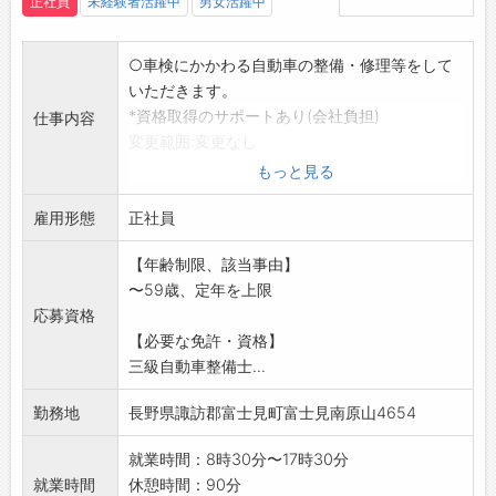
正社員
未経験者活躍中
男女活躍中
○車検にかかわる自動車の整備・修理等をして
いただきます。
*資格取得のサポートあり(会社負担)
仕事内容
変更範囲:変更なし
もっと見る
雇用形態
正社員
【年齢制限、該当事由】
〜59歳、定年を上限
応募資格
【必要な免許・資格】
三級自動車整備士...
勤務地
長野県諏訪郡富士見町富士見南原山4654
就業時間：8時30分〜17時30分
就業時間
休憩時間：90分