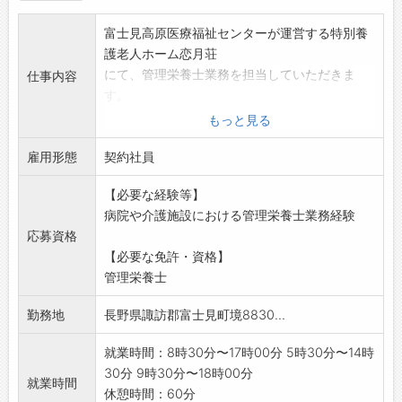
富士見高原医療福祉センターが運営する特別養
護老人ホーム恋月荘
にて、管理栄養士業務を担当していただきま
仕事内容
す。
〇特別食の調理
もっと見る
〇栄養指導
雇用形態
〇調理業務補助 等
契約社員
※パート希望の方も応募可能です。
【必要な経験等】
勤務時間についてはお気軽にご相談くださ
病院や介護施設における管理栄養士業務経験
い。
応募資格
変更の範囲:なし
【必要な免許・資格】
管理栄養士
勤務地
長野県諏訪郡富士見町境8830...
就業時間：8時30分〜17時00分 5時30分〜14時
30分 9時30分〜18時00分
就業時間
休憩時間：60分