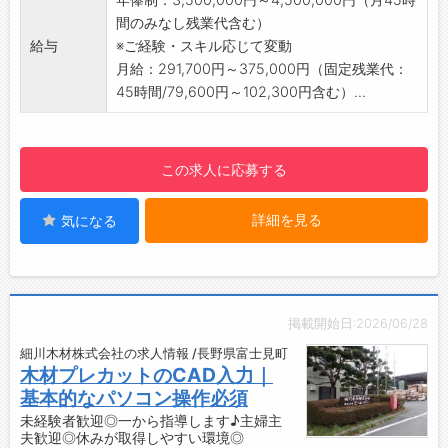
名。
間のみなし残業代含む）
・穏やかな性格の社員が多く、落ち着いた雰囲
給与
※ご経験・スキル応じて変動
気の職場です。
月給：291,700円～375,000円（固定残業代：
【備考】
45時間/79,600円～102,300円含む）...
・ほとんどの方が業界未経験からスタートして
おります。
・OJTにて徐々に業務を覚えて頂きますので、
この求人に応募する
安心して就業可能です。
・電力業界のコアな業務に関わることで幅広い
詳細を見る
気になる
知識を身に着けられ、ご自身の成長を感じられ
る環境です。
【就業環境】
■八ヶ岳の麓にある、森のオフィス
・個室型オフィス 、コワーキングスペース、会
掲載開始日:2026/06/28
議室、食堂を備えた複合施設内での就業となり
細川木材株式会社の求人情報 /長野県富士見町
ます。
木材プレカットのCAD入力｜
・都心の企業にとってのサテライトオフィスや
基本的なパソコン操作必須
テレワーク拠点として、地域住民の方々にとっ
未経験者歓迎◎一から指導します♪主婦主
ての“公民館”的スペースとしての役割もござい
夫歓迎◎休みが取得しやすい環境◎