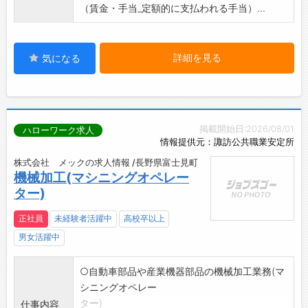
（賃金・手当_定額的に支払われる手当）...
詳細を見る
気になる
掲載開始日:2026/08/01
ハローワーク求人
情報提供元：諏訪公共職業安定所
株式会社 メックの求人情報 /長野県富士見町
機械加工(マシニングオペレー
ター)
正社員
未経験者活躍中
高校卒以上
男女活躍中
○自動車部品や産業機器部品の機械加工業務(マ
シニングオペレー
ター)
仕事内容