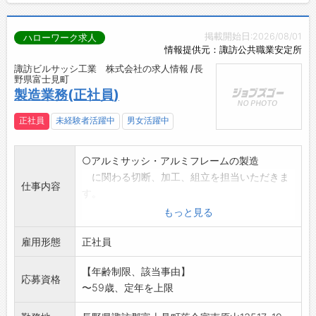
掲載開始日:2026/08/01
ハローワーク求人
情報提供元：諏訪公共職業安定所
諏訪ビルサッシ工業 株式会社の求人情報 /長
野県富士見町
製造業務(正社員)
正社員
未経験者活躍中
男女活躍中
○アルミサッシ・アルミフレームの製造
に関わる切断、加工、組立を担当いただきま
仕事内容
す。
※初心者の方にも丁寧に指導いたします。
もっと見る
※アルミ材につき、重量物の扱いはありませ
雇用形態
ん
正社員
※仕事内容の詳細については、面接時に説明
【年齢制限、該当事由】
します。
応募資格
〜59歳、定年を上限
※変更範囲:変更なし