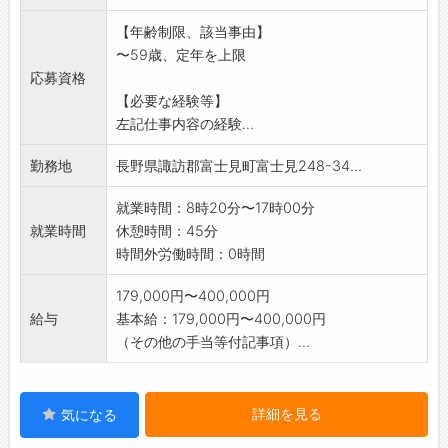
・金型、加工治具の手配
【年齢制限、該当事由】
・試作部品の工場、外注への物流、品質確認、
〜59歳、定年を上限
顧客へ納品
応募資格
・既存部品のフォロー など
【必要な経験等】
※仕事内容の詳細については、面接時説明しま
左記仕事内容の経験...
す。
※CADの使用経験がある方、歓迎します。
勤務地
長野県諏訪郡富士見町富士見248-34...
変更範囲:会社の定める業務
就業時間：8時20分〜17時00分
就業時間
休憩時間：45分
時間外労働時間：0時間
179,000円〜400,000円
給与
基本給：179,000円〜400,000円
（その他の手当等付記事項）...
詳細を見る
気になる