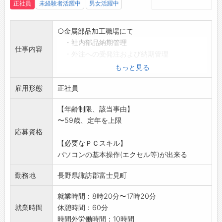
年間で数日の土曜日・祝日出勤がありますが、
正社員
未経験者活躍中
男女活躍中
有給休暇を取得してお休みにする社員も多く、
家庭と両立しながら働きやすい職場です。
○金属部品加工職場にて
【こんな方におすすめ◎】
・社内部品納期管理
CADに興味があり、意欲的に学んでいきたい方
仕事内容
・外注への受発注および納期管理
におすすめです！
・簡単な受入検査および梱包作業
もっと見る
未経験の方でも、やる気があれば一からしっか
※初めての方には丁寧に指導します。是非ご応
りと知識やスキルを身につけることができます
雇用形態
募ください。
正社員
【製品】
※工場見学も可能です。お気軽にお問い合わせ
構造材（家の骨格となるもの）：土台 大引
【年齢制限、該当事由】
ください。
梁 桁 母屋 隅木
〜59歳、定年を上限
*平日の夕方および休日の工場見学も可能で
羽柄材 （家の屋根や壁・床を支えるもの）：
応募資格
す。ご相談下さい。
根太 垂木 間柱 筋違 窓台 破風
【必要なＰＣスキル】
※変更範囲:変更なし
パネル材 （家の屋根や床の下地材）：野地パ
パソコンの基本操作(エクセル等)が出来る
ネル 床パネル
【制服】
勤務地
長野県諏訪郡富士見町
希望があれば支給
就業時間：8時20分〜17時20分
【設備】
就業時間
休憩時間：60分
無料駐車場完備
時間外労働時間：10時間
冷蔵庫、レンジ、給湯器