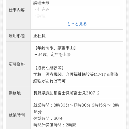
当社の働き方は、終業時間が早いため、夕方以
調理全般
降を趣味の時間に充てるなど、オンとオフを切
・仕込み
仕事内容
り替えて、一日の時間を有効に使えます。土曜
・調理
出勤があるため、お休みが多いとは言えません
・洗浄 等
もっと見る
が、例えば、家族旅行やお子さんの学校行事な
・入所者 80名 3食とおやつ
どは有給休暇でお休みしていただけます。ま
雇用形態
・デイサービス 25名 昼食とおやつ
正社員
た、最近では男性社員の育休実績もあります
変更範囲:変更なし
【年齢制限、該当事由】
し、例えば、スポーツなど仕事以外にも頑張っ
※令和9年4月以降の採
〜64歳、定年を上限
ている社員を応援する社風です。
用となります。
【求職者へのメッセージ】
応募資格
【必要な経験等】
戸建て分譲住宅No.1の飯田グループHDが取引
学校、医療機関、介護福祉施設等における業務
先です。
経験があれば尚可...
仕事量は安定的にありますが、それ以外のお客
様へもアプローチしたいと考えております。そ
勤務地
長野県諏訪郡富士見町富士見3107-2
のためにも、人材の確保・教育に力を注いでお
ります。「日本の住宅業界を支えているのは私
就業時間：8時30分〜17時30分 9時15分〜18時
たちだ！」との気概で一緒に仕事をしましょ
15分
う。
就業時間
休憩時間：60分
時間外労働時間：2時間