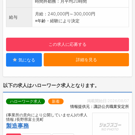
時間外勤務：月平均20時間
る精度で顧客ニーズに応える製品を生み出すも
のです。
月給：240,000円～300,000円
給与
日本で伝統的に受け継がれてきた建築技術が後
※年齢・経験により決定
継者不足やコストなどの問題で衰退しつつある
中で、品質にばらつきがなくなり安定した施工
が可能◎
この求人に応募する
お客様からお預かりした図面をもとにCADで加
工データを作成し、プレカット加工、検品、納
詳細を見る
気になる
品までを一貫して行っています。
【職場環境】
本社には12名のCAD入力スタッフが在籍してい
ます。性別を問わず、それぞれが活躍している
以下の求人はハローワーク求人となります。
職場です◎
分からないことは気軽に相談できる、落ち着い
掲載開始日:2026/08/07
ハローワーク求人
新着
た雰囲気の職場です。
情報提供元：諏訪公共職業安定所
【お休みが取りやすい職場♪】
(事業所の意向により公開していません)の求人
子育て中のスタッフも多数活躍しており、お子
情報 /長野県富士見町
さんの急な体調不良や学校行事にも柔軟に対応
製造事務
しています。