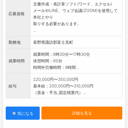
文書作成・表計算ソフト(ワード、エクセル)
・農業機械の操作やメンテナンス
メールやLINE、ウェブ会議(ZООM)を使用して
・園芸関係の販売イベントへの出展
応募資格
本社とやり
・生産の進捗管理
取りする必要があります。
・アルバイト・パートスタッフの勤怠管理
...
・物品購入・経費申請書類の作成
・農場内設備・車両の管理(修理業者手配など)
勤務地
長野県諏訪郡富士見町
変更範囲:変更なし
就業時間：8時30分〜17時30分
就業時間
休憩時間：60分
時間外労働時間：8時間...
220,000円〜350,000円
給与
基本給：200,000円〜310,000円
（賃金・手当_固定残業代）...
詳細を見る
気になる