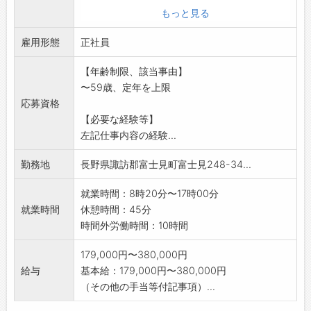
※工作機械の操作経験がある方、歓迎します。
もっと見る
変更範囲:会社の定める業務
雇用形態
正社員
【年齢制限、該当事由】
〜59歳、定年を上限
応募資格
【必要な経験等】
左記仕事内容の経験...
勤務地
長野県諏訪郡富士見町富士見248-34...
就業時間：8時20分〜17時00分
就業時間
休憩時間：45分
時間外労働時間：10時間
179,000円〜380,000円
給与
基本給：179,000円〜380,000円
（その他の手当等付記事項）...