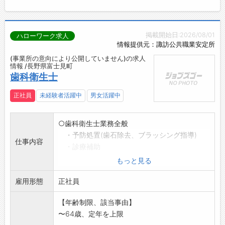
掲載開始日:2026/08/01
ハローワーク求人
情報提供元：諏訪公共職業安定所
(事業所の意向により公開していません)の求人
情報 /長野県富士見町
歯科衛生士
正社員
未経験者活躍中
男女活躍中
○歯科衛生士業務全般
・予防処置(歯石除去、ブラッシング指導)
仕事内容
・診療補助
・受付など
もっと見る
変更範囲:変更なし
雇用形態
*協調性を持って楽しく働ける職場です。
正社員
【年齢制限、該当事由】
〜64歳、定年を上限