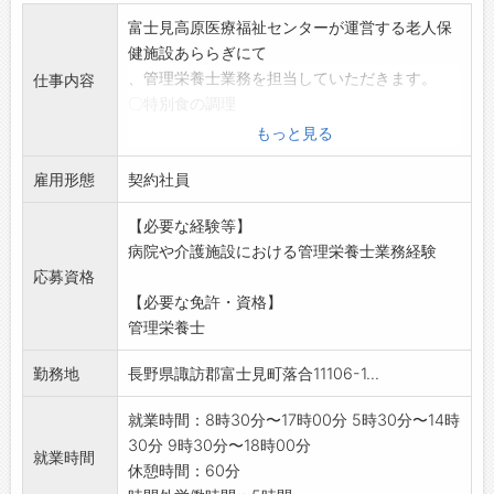
富士見高原医療福祉センターが運営する老人保
健施設あららぎにて
、管理栄養士業務を担当していただきます。
仕事内容
〇特別食の調理
〇栄養指導
もっと見る
〇調理業務補助 等
雇用形態
※パート希望の方も応募可能です。
契約社員
勤務時間についてはお気軽にご相談くださ
【必要な経験等】
い。
病院や介護施設における管理栄養士業務経験
変更の範囲:なし
応募資格
【必要な免許・資格】
管理栄養士
勤務地
長野県諏訪郡富士見町落合11106-1...
就業時間：8時30分〜17時00分 5時30分〜14時
30分 9時30分〜18時00分
就業時間
休憩時間：60分