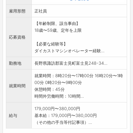
・製品のトリミング・プレス(不要部分のもぎ取
雇用形態
り)
正社員
・ショットブラスト、バレル 他
【年齢制限、該当事由】
変更範囲:会社の定める業務
18歳〜59歳、定年を上限
※仕事内容の詳細については、面接時説明しま
応募資格
す。
【必要な経験等】
ダイカストマシンオペレーター経験...
勤務地
長野県諏訪郡富士見町富士見248-34...
就業時間：8時20分〜17時00分 16時20分〜1時
00分 0時20分〜9時00分
就業時間
休憩時間：45分
時間外労働時間：10時間...
179,000円〜380,000円
給与
基本給：179,000円〜380,000円
（その他の手当等付記事項）...