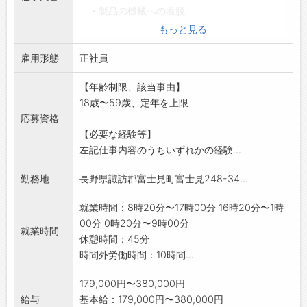
・製品の機械への着脱
・刃物交換、治具交換
もっと見る
・測定器、検査治具を使用した製品の寸法や
雇用形態
品質の確認 等
正社員
変更範囲:会社の定める業務
【年齢制限、該当事由】
※仕事内容の詳細については、面接時説明し
18歳〜59歳、定年を上限
ます。
応募資格
【必要な経験等】
左記仕事内容のうちいずれかの経験...
勤務地
長野県諏訪郡富士見町富士見248-34...
就業時間：8時20分〜17時00分 16時20分〜1時
00分 0時20分〜9時00分
就業時間
休憩時間：45分
時間外労働時間：10時間...
179,000円〜380,000円
給与
基本給：179,000円〜380,000円