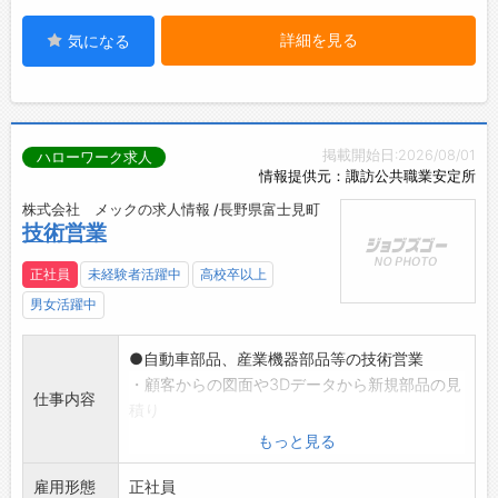
詳細を見る
気になる
掲載開始日:2026/08/01
ハローワーク求人
情報提供元：諏訪公共職業安定所
株式会社 メックの求人情報 /長野県富士見町
技術営業
正社員
未経験者活躍中
高校卒以上
男女活躍中
●自動車部品、産業機器部品等の技術営業
・顧客からの図面や3Dデータから新規部品の見
仕事内容
積り
(ダイカスト化へ向けた提案、受注(既存顧客が
もっと見る
メイン))
雇用形態
・受注部品の工程設定、方案
正社員