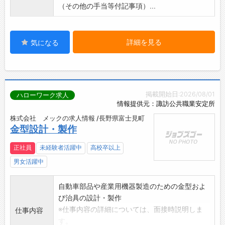
（その他の手当等付記事項）...
詳細を見る
気になる
掲載開始日:2026/08/01
ハローワーク求人
情報提供元：諏訪公共職業安定所
株式会社 メックの求人情報 /長野県富士見町
金型設計・製作
正社員
未経験者活躍中
高校卒以上
男女活躍中
自動車部品や産業用機器製造のための金型およ
び治具の設計・製作
※仕事内容の詳細については、面接時説明しま
仕事内容
す。