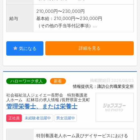
自動販売機
210,000円〜230,000円
【会社について】
給与
基本給：210,000円〜230,000円
県内有数の林業会社として、山林の育成から出
（その他の手当等付記事項）...
荷、加工まで一気通貫で手掛けています。
植林イベント等も実施し、地域の資源循環にも
積極的に取り組んでいます。「100年続く森」
詳細を見る
を合言葉に、100年続く林業を目指していま
気になる
す。
事業部が2つあり、山林部では、立木の伐採、
森林育成保全を担当。プレカット事業部では、
木造軸組用建材（住宅用柱など）の製造加工を
掲載開始日:2026/08/03
ハローワーク求人
新着
担当しています。いずれも、地元に長く続く企
情報提供元：諏訪公共職業安定所
業として使命感を持って、業務に取り組んでい
社会福祉法人ジェイエー長野会 特別養護老
ます。
人ホーム 紅林荘の求人情報 /長野県富士見町
管理栄養士、または栄養士
【社風】
明るくムードメーカー的な社員や、寡黙だけれ
正社員
未経験者活躍中
男女活躍中
ど仕事が丁寧な社員、後輩の面倒見が良い社員
など、それぞれの性格を生かして活躍いただけ
るよう、心掛けています。
特別養護老人ホーム及びデイサービスにおける