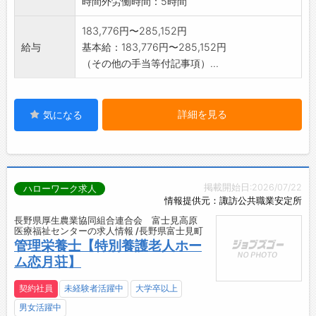
時間外労働時間：5時間
183,776円〜285,152円
給与
基本給：183,776円〜285,152円
（その他の手当等付記事項）...
詳細を見る
気になる
掲載開始日:2026/07/22
ハローワーク求人
情報提供元：諏訪公共職業安定所
長野県厚生農業協同組合連合会 富士見高原
医療福祉センターの求人情報 /長野県富士見町
管理栄養士【特別養護老人ホー
ム恋月荘】
契約社員
未経験者活躍中
大学卒以上
男女活躍中