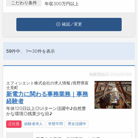
富士見町で年収300万円以上の求人・転職情報を探している方
こだわり条件
年収300万円以上
は、ぜひ興味のある職種に応募してみてくださいね。
ジョブズゴーについて
確認／変更
会社概要
お問い合わせ
よくあるご質問
59件
中、 1〜30件を表示
掲載開始日:2026/07/05
エフィシエント株式会社の求人情報 /長野県富
士見町
新電力に関わる事務業務｜事務
経験者
年休120日以上◎UIターン活躍中♪自然豊
かな環境◎残業少な目♪
正社員
経験者求人
学歴不問
男女活躍中