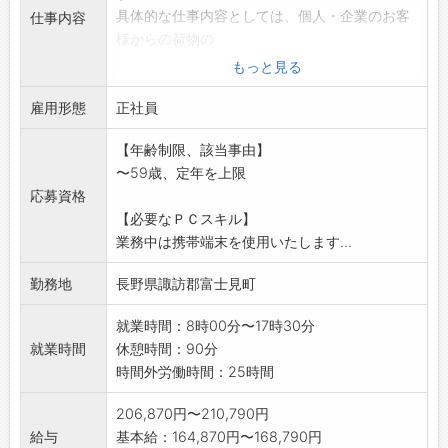
具体的な仕事内容としては、個人・企業のお客
仕事内容
様からの荷物の
お預かりやお届けをいたします。
もっと見る
・荷物の重さは最大で30キロですが、10キロ以
雇用形態
内の荷物が
正社員
大半です。
【年齢制限、該当事由】
・集配車(2トン以内)を使用してお届けいたしま
〜59歳、定年を上限
す。
応募資格
「業務範囲の変更:会社が定める業務」
【必要なＰＣスキル】
業務中は携帯端末を使用いたします...
勤務地
長野県諏訪郡富士見町
就業時間：8時00分〜17時30分
就業時間
休憩時間：90分
時間外労働時間：25時間
206,870円〜210,790円
給与
基本給：164,870円〜168,790円