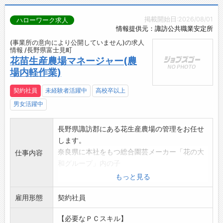
掲載開始日:2026/08/01
ハローワーク求人
情報提供元：諏訪公共職業安定所
(事業所の意向により公開していません)の求人
情報 /長野県富士見町
花苗生産農場マネージャー(農
場内軽作業)
契約社員
未経験者活躍中
高校卒以上
男女活躍中
長野県諏訪郡にある花生産農場の管理をお任せ
します。
奈良県に本社をもつ総合園芸メーカー「花の大
仕事内容
和グループ」内の子
会社「大和ガーデンファーム」勤務となりま
もっと見る
す。
雇用形態
・花苗の栽培・品質管理(株分け、水やり、肥料
契約社員
やり)
【必要なＰＣスキル】
・出荷作業(箱詰め、ラベル刺し等)