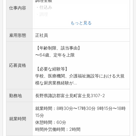
調理全般
・仕込み
仕事内容
・調理
・洗浄 等
もっと見る
・入所者 80名 3食とおやつ
雇用形態
・デイサービス 25名 昼食とおやつ
正社員
変更範囲:変更なし
【年齢制限、該当事由】
※令和9年4月以降の採
〜64歳、定年を上限
用となります。
応募資格
【必要な経験等】
学校、医療機関、介護福祉施設等における大規
模な厨房業務経験が...
勤務地
長野県諏訪郡富士見町富士見3107-2
就業時間：8時30分〜17時30分 9時15分〜18時
15分
就業時間
休憩時間：60分
時間外労働時間：2時間