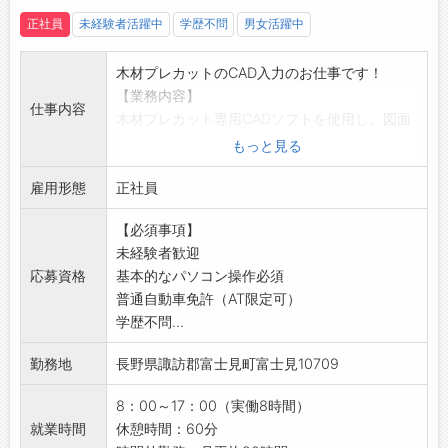
ます。
正社員
未経験者活躍中
学歴不問
男女活躍中
・コワーキングスペースのとなりには、４つの
部屋と共有リビング、ウッドデッキ、そして木
木材プレカットのCAD入力のお仕事です！
に囲まれたキャンプサイトを備えた宿泊棟「森
【業務内容】
のオフィスLiving」を併設。
仕事内容
木材プレカット専用CADソフトを使用し、図面
・ドリンクコーナー、フードコーナー、シャワ
をもとに必要な数値を入力するお仕事です。入
ー室等完備。
もっと見る
力したデータをもとに、木材加工に必要なデー
雇用形態
タを作成します。
正社員
パソコンを使ったコツコツ作業が中心なので、
【必須事項】
正確に入力することが得意な方におすすめ♪
未経験者歓迎
【未経験者歓迎！】
応募資格
基本的なパソコン操作必須
基本的なパソコン操作ができれば、未経験の方
普通自動車免許（AT限定可）
も歓迎！
学歴不問...
入社後は基礎から丁寧に指導し、まずは簡単な
作業からスター◎少しずつ業務を覚えていける
勤務地
長野県諏訪郡富士見町富士見10709
ので、安心してチャレンジできる環境です。
【プレカットとは】
8：00～17：00（実働8時間）
住宅建築に使用する木材を専用のCADソフトと
就業時間
休憩時間：60分
自動制御機械で木材を加工し、職人技術を超え