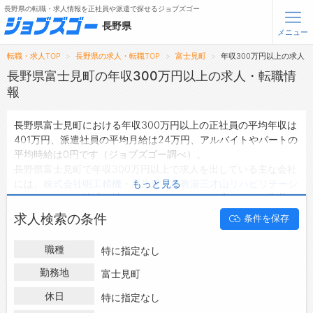
長野県の転職・求人情報を正社員や派遣で探せるジョブズゴー
長野県
メニュー
転職・求人TOP
長野県の求人・転職TOP
富士見町
年収300万円以上の求人
無料会員登録
ログイン
長野県富士見町の年収300万円以上の求人・転職情
報
メニュー
長野県富士見町における年収300万円以上の正社員の平均年収は
401万円、派遣社員の平均月給は24万円、アルバイトやパートの
トップ
平均時給は0円です（ジョブズゴー調べ）。
詳細情報で求人を探す
長野県富士見町で年収300万円以上で求人を出している主な会社
タップで簡単に求人を探す
には、
株式会社明工精機
・
厚生連 鹿教湯三才山リハビリテーシ
もっと見る
ョンセンター
・
株式会社 メック
などがあり、未経験や短期等ご
【初めての方へ】
長野県の求人検索で選ばれる理由
希望の条件で絞り込みができます。
求人検索の条件
条件を保存
長野県富士見町の地域密着型の求人サイトであるジョブズゴーで
は長野県富士見町の求人情報を41件取り扱っており、そのうち
正
転職支援サービスについて
職種
特に指定なし
社員の求人
は34件、
派遣社員の求人
は1件、
アルバイト・パート
の求人
は0件です。
勤務地
富士見町
転職支援サービス
ハローワークにはない求人も多数扱っており、転職だけでなく、
転職ノウハウ(応募書類の書き方・面接対策など)
休日
特に指定なし
第二新卒から50代・60代以上の方の再就職も可能です。 長野県
転職・採用コラム