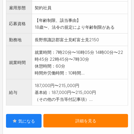
・製造工程での各機器管理等の作業
雇用形態
コンピューター管理されているため、
契約社員
業務遂行上、機械に興味のある方歓迎します。
【年齢制限、該当事由】
※応募前に事前職場見学が可能です。
応募資格
18歳〜、法令の規定により年齢制限がある
ご希望の方はご連絡下さい。
★正社員登用あります。(※詳細はお問合せ下さ
勤務地
長野県諏訪郡富士見町富士見2150
い。)
※変更範囲:変更なし
就業時間：7時20分〜16時05分 14時00分〜22
時45分 22時45分〜7時30分
就業時間
休憩時間：60分
時間外労働時間：10時間...
187,000円〜215,000円
給与
基本給：187,000円〜215,000円
（その他の手当等付記事項）...
詳細を見る
気になる