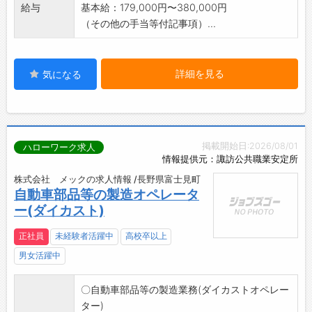
給与
基本給：179,000円〜380,000円
（その他の手当等付記事項）...
詳細を見る
気になる
掲載開始日:2026/08/01
ハローワーク求人
情報提供元：諏訪公共職業安定所
株式会社 メックの求人情報 /長野県富士見町
自動車部品等の製造オペレータ
ー(ダイカスト)
正社員
未経験者活躍中
高校卒以上
男女活躍中
〇自動車部品等の製造業務(ダイカストオペレー
ター)