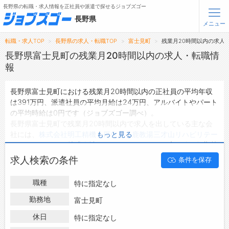
長野県の転職・求人情報を正社員や派遣で探せるジョブズゴー
長野県
メニュー
転職・求人TOP
長野県の求人・転職TOP
富士見町
残業月20時間以内の求人
無料会員登録
ログイン
長野県富士見町の残業月20時間以内の求人・転職情
報
メニュー
長野県富士見町における残業月20時間以内の正社員の平均年収
は391万円、派遣社員の平均月給は24万円、アルバイトやパート
トップ
の平均時給は0円です（ジョブズゴー調べ）。
詳細情報で求人を探す
長野県富士見町で残業月20時間以内で求人を出している主な会
タップで簡単に求人を探す
社には、
株式会社明工精機
・
厚生連 鹿教湯三才山リハビリテー
もっと見る
ションセンター
・
株式会社 メック
などがあり、未経験や短期等
【初めての方へ】
長野県の求人検索で選ばれる理由
ご希望の条件で絞り込みができます。
求人検索の条件
条件を保存
長野県富士見町の地域密着型の求人サイトであるジョブズゴーで
は長野県富士見町の求人情報を53件取り扱っており、そのうち
転職支援サービスについて
職種
特に指定なし
正社員の求人
は35件、
派遣社員の求人
は4件、
アルバイト・パー
トの求人
は0件です。
勤務地
富士見町
転職支援サービス
ハローワークにはない求人も多数扱っており、転職だけでなく、
転職ノウハウ(応募書類の書き方・面接対策など)
休日
特に指定なし
第二新卒から50代・60代以上の方の再就職も可能です。 長野県
転職・採用コラム