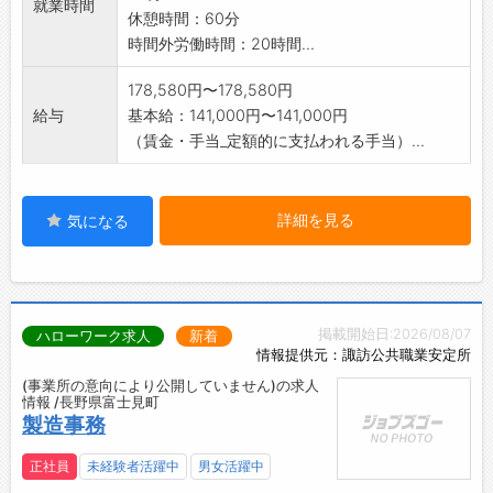
就業時間
休憩時間：60分
自動販売機
時間外労働時間：20時間...
【会社について】
県内有数の林業会社として、山林の育成から出
178,580円〜178,580円
荷、加工まで一気通貫で手掛けています。
給与
基本給：141,000円〜141,000円
植林イベント等も実施し、地域の資源循環にも
（賃金・手当_定額的に支払われる手当）...
積極的に取り組んでいます。「100年続く森」
を合言葉に、100年続く林業を目指していま
す。
詳細を見る
事業部が2つあり、山林部では、立木の伐採、
気になる
森林育成保全を担当。プレカット事業部では、
木造軸組用建材（住宅用柱など）の製造加工を
担当しています。いずれも、地元に長く続く企
業として使命感を持って、業務に取り組んでい
掲載開始日:2026/08/07
ハローワーク求人
新着
ます。
情報提供元：諏訪公共職業安定所
【社風】
(事業所の意向により公開していません)の求人
明るくムードメーカー的な社員や、寡黙だけれ
情報 /長野県富士見町
製造事務
ど仕事が丁寧な社員、後輩の面倒見が良い社員
など、それぞれの性格を生かして活躍いただけ
正社員
未経験者活躍中
男女活躍中
るよう、心掛けています。