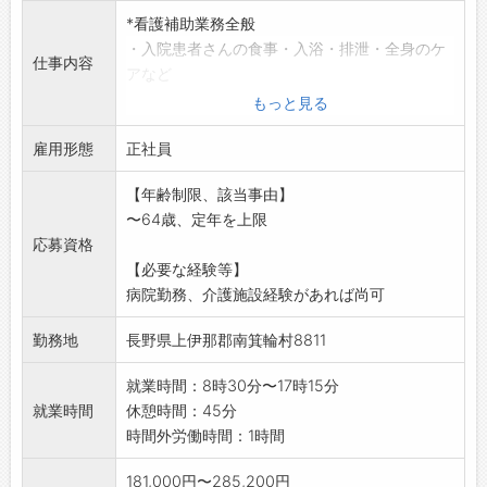
*看護補助業務全般
・入院患者さんの食事・入浴・排泄・全身のケ
仕事内容
アなど
療養生活のサポート
もっと見る
・シーツ交換、備品管理、清掃など環境の整備
雇用形態
・カルテの整理などの業務
正社員
業務の変更範囲:変更なし
【年齢制限、該当事由】
〜64歳、定年を上限
応募資格
【必要な経験等】
病院勤務、介護施設経験があれば尚可
勤務地
長野県上伊那郡南箕輪村8811
就業時間：8時30分〜17時15分
就業時間
休憩時間：45分
時間外労働時間：1時間
181,000円〜285,200円