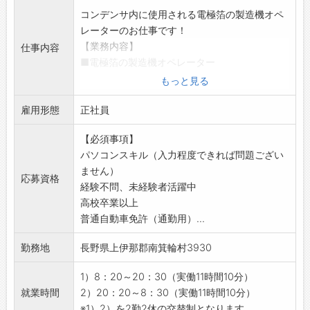
コンデンサ内に使用される電極箔の製造機オペ
レーターのお仕事です！
【業務内容】
仕事内容
■電極箔の製造機オペレーター
・アルミ電解コンデンサ用電極箔製造機の運転
もっと見る
管理
雇用形態
◆家電製品から、自動車・ロボット・創エネな
正社員
ど幅広く使われている製品を作っています！
【必須事項】
＊経験を積む中で会社の経営方針状況に基づ
パソコンスキル（入力程度できれば問題ござい
き、本人の能力や希望等を配慮し配属を決定し
ません）
ていきます！
応募資格
経験不問、未経験者活躍中
【補足】
高校卒業以上
■部材を機械にセット
普通自動車免許（通勤用）...
・幅50cm×長さ3,000～4,000mのロール状部
材をクレーン等でセット致します。（クレーン
勤務地
長野県上伊那郡南箕輪村3930
資格は不要）
■機械の運転状況のチェックやトラブル時の対
1）8：20～20：30（実働11時間10分）
応
就業時間
2）20：20～8：30（実働11時間10分）
■機械を通り電気分解により加工
※1）2）を2勤2休の交替制となります。...