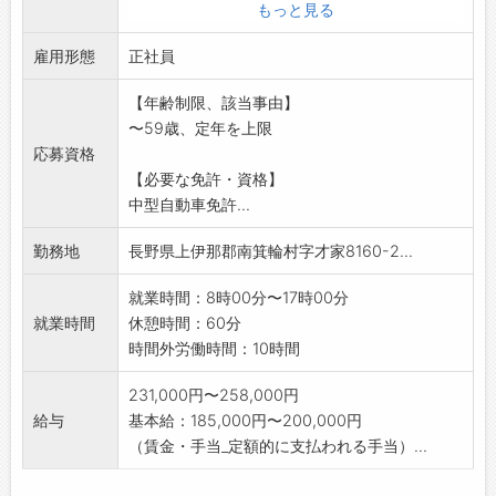
前後と無理のない運行です。
もっと見る
◇積み下ろしはフォークリフトまたは手作業で
雇用形態
行いますが、極端
正社員
に重い荷物は少なく、体力面の負担も大きく
【年齢制限、該当事由】
ありません。
〜59歳、定年を上限
◇残業はほとんどなく、決まったルートで安定
応募資格
して働けます。
【必要な免許・資格】
◇フォークリフト免許がない方は、入社後に会
中型自動車免許...
社負担で取得でき
ます。
勤務地
長野県上伊那郡南箕輪村字才家8160-2...
◇未経験の方には丁寧な指導があり、安心して
スタートできます。
就業時間：8時00分〜17時00分
業務の変更範囲:変更なし
就業時間
休憩時間：60分
時間外労働時間：10時間
231,000円〜258,000円
給与
基本給：185,000円〜200,000円
（賃金・手当_定額的に支払われる手当）...