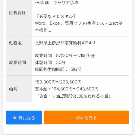
〜35歳、キャリア形成
る職場です
〇将来、新製品の構想・開発業務に携わること
応募資格
【必要なＰＣスキル】
も可能です
Word、Excel、専用ソフト(生産システム)の基
変更範囲:会社の定める業務全般
本操作...
勤務地
長野県上伊那郡南箕輪村4124-1
就業時間：8時30分〜17時20分
就業時間
休憩時間：50分
時間外労働時間：15時間
189,800円〜268,500円
給与
基本給：164,800円〜243,500円
（賃金・手当_定額的に支払われる手当）...
詳細を見る
気になる