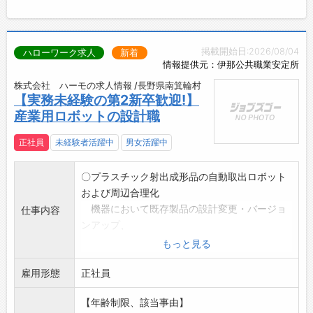
掲載開始日:2026/08/04
ハローワーク求人
新着
情報提供元：伊那公共職業安定所
株式会社 ハーモの求人情報 /長野県南箕輪村
【実務未経験の第2新卒歓迎!】
産業用ロボットの設計職
正社員
未経験者活躍中
男女活躍中
〇プラスチック射出成形品の自動取出ロボット
および周辺合理化
機器において既存製品の設計変更・バージョ
仕事内容
ンアップ、
特殊装置の設計、組立、製造などを行ってい
もっと見る
ただきます
雇用形態
〇未経験の方にもOJT形式で丁寧に指導いたし
正社員
ます
【年齢制限、該当事由】
〇経験や適性に応じて担当業務が割り当てられ