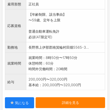
雇用形態
・メーカー担当者との同行・情報収集
正社員
・見積書作成や受発注業務などの事務作業など
【年齢制限、該当事由】
※営業用社用車(AT限定の方も可)および給油カー
〜59歳、定年を上限
ドを貸与しま
応募資格
す。
普通自動車運転免許
※変更範囲:会社の定める業務。
必須(AT限定可)
勤務地
長野県上伊那郡南箕輪村田畑5565-3...
就業時間：8時50分〜17時50分
就業時間
休憩時間：60分
時間外労働時間：20時間
200,000円〜320,000円
給与
基本給：200,000円〜320,000円
詳細を見る
気になる