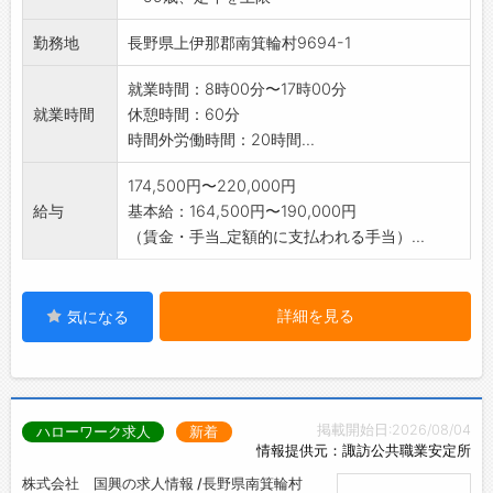
◇効率の良い整備された明るい環境の職場で
す。
勤務地
長野県上伊那郡南箕輪村9694-1
業務の変更範囲:変更なし
就業時間：8時00分〜17時00分
就業時間
休憩時間：60分
時間外労働時間：20時間...
174,500円〜220,000円
給与
基本給：164,500円〜190,000円
（賃金・手当_定額的に支払われる手当）...
詳細を見る
気になる
掲載開始日:2026/08/04
ハローワーク求人
新着
情報提供元：諏訪公共職業安定所
株式会社 国興の求人情報 /長野県南箕輪村