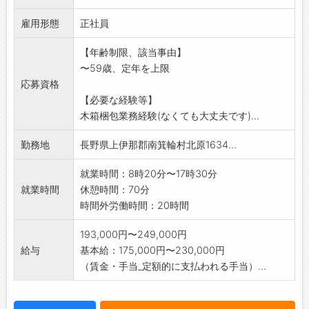
て応募して下さい
雇用形態
*作業服は貸与いたします
正社員
〈変更範囲:会社の定める業務〉
【年齢制限、該当事由】
〜59歳、定年を上限
応募資格
【必要な経験等】
木箱梱包業務経験(なくても大丈夫です)...
勤務地
長野県上伊那郡南箕輪村北原1634...
就業時間：8時20分〜17時30分
就業時間
休憩時間：70分
時間外労働時間：20時間
193,000円〜249,000円
給与
基本給：175,000円〜230,000円
（賃金・手当_定額的に支払われる手当）...