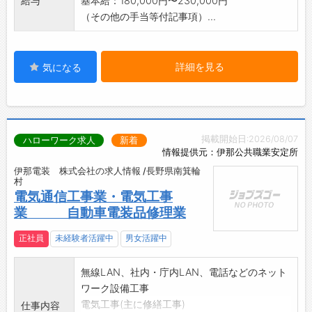
給与
基本給：180,000円〜230,000円
（その他の手当等付記事項）...
詳細を見る
気になる
掲載開始日:2026/08/07
ハローワーク求人
新着
情報提供元：伊那公共職業安定所
伊那電装 株式会社の求人情報 /長野県南箕輪
村
電気通信工事業・電気工事
業 自動車電装品修理業
正社員
未経験者活躍中
男女活躍中
無線LAN、社内・庁内LAN、電話などのネット
ワーク設備工事
電気工事(主に修繕工事)
仕事内容