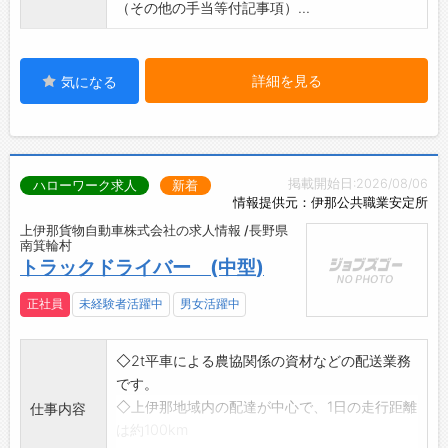
（その他の手当等付記事項）...
詳細を見る
気になる
掲載開始日:2026/08/06
ハローワーク求人
新着
情報提供元：伊那公共職業安定所
上伊那貨物自動車株式会社の求人情報 /長野県
南箕輪村
トラックドライバー (中型)
正社員
未経験者活躍中
男女活躍中
◇2t平車による農協関係の資材などの配送業務
です。
◇上伊那地域内の配達が中心で、1日の走行距離
仕事内容
は約100km