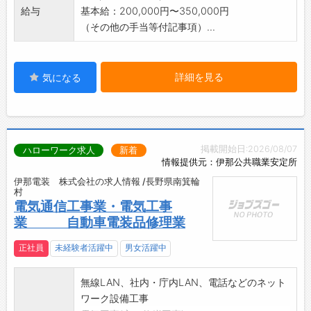
給与
基本給：200,000円〜350,000円
（その他の手当等付記事項）...
詳細を見る
気になる
掲載開始日:2026/08/07
ハローワーク求人
新着
情報提供元：伊那公共職業安定所
伊那電装 株式会社の求人情報 /長野県南箕輪
村
電気通信工事業・電気工事
業 自動車電装品修理業
正社員
未経験者活躍中
男女活躍中
無線LAN、社内・庁内LAN、電話などのネット
ワーク設備工事