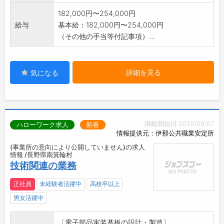
182,000円〜254,000円
給与
基本給：182,000円〜254,000円
（その他の手当等付記事項）...
詳細を見る
気になる
掲載開始日:2026/08/07
ハローワーク求人
新着
情報提供元：伊那公共職業安定所
(事業所の意向により公開していません)の求人
情報 /長野県南箕輪村
技術関連の業務
正社員
未経験者活躍中
高校卒以上
男女活躍中
〔電子部品実装基板の設計・製造〕