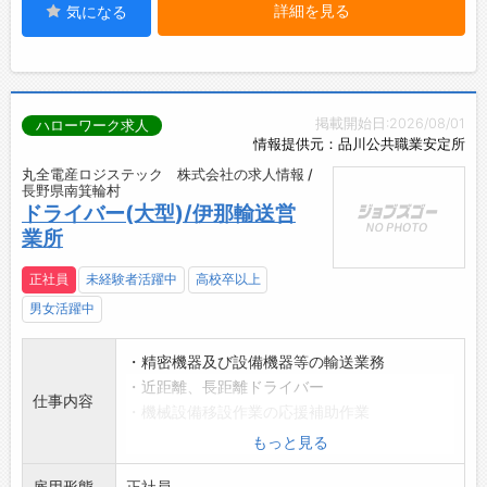
詳細を見る
気になる
掲載開始日:2026/08/01
ハローワーク求人
情報提供元：品川公共職業安定所
丸全電産ロジステック 株式会社の求人情報 /
長野県南箕輪村
ドライバー(大型)/伊那輸送営
業所
正社員
未経験者活躍中
高校卒以上
男女活躍中
・精密機器及び設備機器等の輸送業務
・近距離、長距離ドライバー
仕事内容
・機械設備移設作業の応援補助作業
大型トラック業務経験のある方は、是非一緒に
もっと見る
働きましょう!
雇用形態
変更範囲:会社が定める業務
正社員