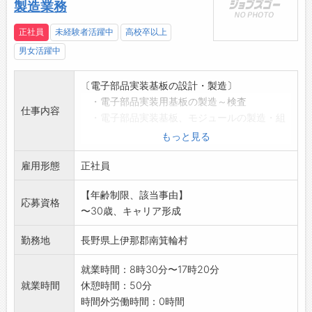
製造業務
・新卒定着率：95％
・納涼祭参加率：90％
正社員
未経験者活躍中
高校卒以上
・社内旅行参加率：85％
男女活躍中
・有給：1時間単位で取得可能
・育児休業実績：あり（時短勤務制度あり）
〔電子部品実装基板の設計・製造〕
【表彰制度】
・電子部品実装用基板の製造～検査
仕事内容
■表彰例
・電子部品実装基板、モジュールの製造・組
・業務改善提案による表彰あり
立～検査
もっと見る
・安全運転（無事故・無違反）による表彰あり
業務の変更範囲:変更なし
【世界シェア20％国内唯一電極箔専業メーカー
雇用形態
正社員
です！】
お客様の求める製品を納期通りに納める点、品
【年齢制限、該当事由】
応募資格
質の高さを評価され、世界シェア20％、国内シ
〜30歳、キャリア形成
ェア35％の生産量を誇ります（自社調べ）。
今後電極箔の需要は一層アップすると考えられ
勤務地
長野県上伊那郡南箕輪村
ます。
就業時間：8時30分〜17時20分
当社の製品がますます伸びる成長産業でハイテ
就業時間
休憩時間：50分
クノロジーの心臓部を支えていきます。
時間外労働時間：0時間