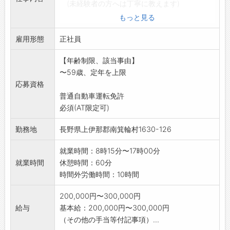
(未経験者の方へは丁寧に教えます)
*製品の仕上げ業務
もっと見る
・表面のバリ取り
雇用形態
・研磨有り 他
正社員
*社有車を使用して納品業務をお願いする場合も
【年齢制限、該当事由】
あります。
〜59歳、定年を上限
業務の変更範囲:変更なし
応募資格
普通自動車運転免許
必須(AT限定可)
勤務地
長野県上伊那郡南箕輪村1630-126
就業時間：8時15分〜17時00分
就業時間
休憩時間：60分
時間外労働時間：10時間
200,000円〜300,000円
給与
基本給：200,000円〜300,000円
（その他の手当等付記事項）...