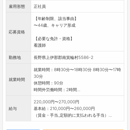
雇用形態
*現在、5名の看護師で業務を行っております。
正社員
業務の変更範囲:事業所の定める業務
【年齢制限、該当事由】
〜44歳、キャリア形成
応募資格
【必要な免許・資格】
看護師
勤務地
長野県上伊那郡南箕輪村5586-2
就業時間：8時30分〜18時30分 8時30分〜17時
30分
就業時間
休憩時間：90分
時間外労働時間：2時間...
220,000円〜270,000円
給与
基本給：210,000円〜260,000円
（賃金・手当_定額的に支払われる手当）...