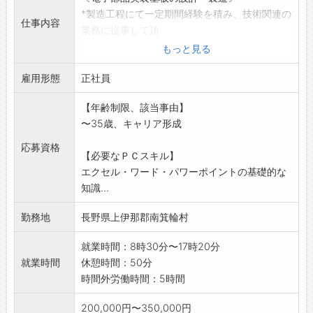
*製造工程にて一定期間経験を積み、技術関連の
仕事内容
業務に従事して頂
きます。
もっと見る
・電子部品実装基板の設計・試作・評価
雇用形態
・顧客との仕様打合せ～設計・製造・評価
正社員
・治工具類の設計～製造
【年齢制限、該当事由】
・外出業務有り
〜35歳、キャリア形成
業務の変更範囲:変更なし
応募資格
【必要なＰＣスキル】
エクセル・ワード・パワーポイントの基礎的な
知識...
勤務地
長野県上伊那郡南箕輪村
就業時間：8時30分〜17時20分
就業時間
休憩時間：50分
時間外労働時間：5時間
200,000円〜350,000円