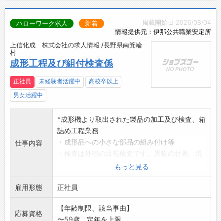
掲載開始日:2026/08/04
ハローワーク求人
新着
情報提供元：伊那公共職業安定所
上信化成 株式会社の求人情報 /長野県南箕輪
村
成形工程及び組付検査係
正社員
未経験者活躍中
高校卒以上
男女活躍中
*成形機より取出された製品の加工及び検査、箱
詰め工程業務
・成形品への小さな部品の組み付け等
仕事内容
・検査は外観の目視検査です。異物の付着、混
入、傷等の
もっと見る
チェックになります。
雇用形態
*自動車部品等の事業内容により、視力、判断力
正社員
が
【年齢制限、該当事由】
大切になります。
応募資格
〜59歳、定年を上限