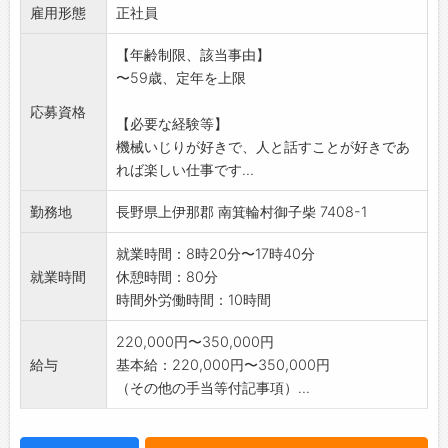
雇用形態
借りる人が気持ちよく使える」、その一手間が
正社員
品質を守ります。
【年齢制限、該当事由】
●修理 「動かない」を「動く」に変える仕事
〜59歳、定年を上限
です。小型ガソリン
エンジンから大型ディーゼル、油圧系統の油漏
応募資格
【必要な経験等】
れ、電動機器の断線
機械いじりが好きで、人と話すことが好きであ
、車体溶接まで。幅広い故障に対応できる技術
れば楽しい仕事です...
者として、あなたの
経験と判断力がダイレクトに評価されます。
勤務地
長野県上伊那郡 南箕輪村御子柴 7408-1
●機材の説明・提案 来店・電話で相談に来る
お客様に、最適な機
就業時間：8時20分〜17時40分
材を選んでアドバイスする。知識と経験がその
就業時間
休憩時間：80分
まま「信頼」になる
時間外労働時間：10時間
場面です。「あなたに聞いてよかった」と言わ
れる仕事です。
220,000円〜350,000円
業務の変更範囲:変更なし
給与
基本給：220,000円〜350,000円
（その他の手当等付記事項）...