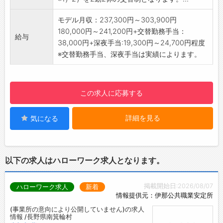
・加工後自動で巻き取られるので、完成後に箱
等で梱包
モデル月収：237,300円～303,900円
・梱包後は、担当がフォークリフトにて出荷へ
180,000円～241,200円+交替勤務手当：
給与
（フォークリフト資格取得なども可能）
38,000円+深夜手当:19,300円～24,700円程度
・24時間稼働です！
※交替勤務手当、深夜手当は実績によります。
※長期連休や機械メンテナンス日（年1～2日）
は機械停止します。
【勤務について】
この求人に応募する
・4班2交替制（1班5～8名程度）
※変更範囲：会社の定める業務全般
詳細を見る
気になる
【その他】
・駐車場完備
・食堂スペース等完備
・更衣室ロッカー完備
以下の求人はハローワーク求人となります。
【貸与】
・制服
掲載開始日:2026/08/07
ハローワーク求人
新着
・安全靴
情報提供元：伊那公共職業安定所
【面接】
(事業所の意向により公開していません)の求人
・一次面接オンライン面接可能
情報 /長野県南箕輪村
【ポイント】