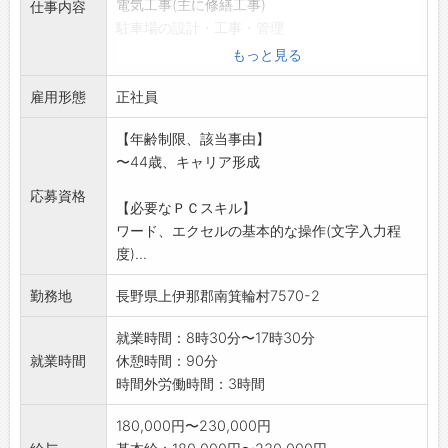
電気工事(主に修繕工事)
仕事内容
駐車場の設計・工事・管理
無線機設備の設置・点検・修理
もっと見る
ほか電気・電気通信に関わる事業
雇用形態
ジェネレーター・スターター・カーエアコン等
正社員
の自動車電装品修理
【年齢制限、該当事由】
カーナビ・ドラレコ・バッテリー等の販売・取
〜44歳、キャリア形成
付
その他自動車電装関連製品の修理・取付・販売
応募資格
【必要なＰＣスキル】
《応募へのワンポイント》
ワード、エクセルの基本的な操作(文字入力程
*未経験者歓迎*
度)...
勤務地
長野県上伊那郡南箕輪村7570-2
就業時間：8時30分〜17時30分
就業時間
休憩時間：90分
時間外労働時間：3時間
180,000円〜230,000円