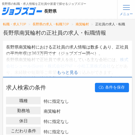
長野県の転職・求人情報を正社員や派遣で探せるジョブズゴー
長野県
メニュー
転職・求人TOP
長野県の求人・転職TOP
南箕輪村
正社員の求人・転職
無料会員登録
ログイン
長野県南箕輪村の正社員の求人・転職情報
長野県南箕輪村における正社員の求人情報は数多くあり、正社員
メニュー
の平均年収は363万円です（ジョブズゴー調べ）。
長野県南箕輪村で正社員で求人を出している主な会社には、
株式
トップ
会社シュール(Sure)
・
株式会社PNF
・
小松工業株式会社
などがあ
詳細情報で求人を探す
り、未経験や短期等ご希望の条件で絞り込みができます。
もっと見る
タップで簡単に求人を探す
長野県南箕輪村の地域密着型の求人サイトであるジョブズゴーで
は長野県南箕輪村の正社員として働ける求人情報を66件取り扱
【初めての方へ】
求人検索の条件
条件を保存
っています。
長野県の求人検索で選ばれる理由
ハローワークにはない求人も多数扱っており、転職だけでなく、
職種
特に指定なし
第二新卒から50代・60代以上の方の再就職も可能です。 長野県
転職支援サービスについて
南箕輪村で正社員の求人・転職情報を探している方は、ぜひ興味
勤務地
南箕輪村
のある職種に応募してみてくださいね。
転職支援サービス
休日
特に指定なし
転職ノウハウ(応募書類の書き方・面接対策など)
こだわり条件
特に指定なし
転職・採用コラム