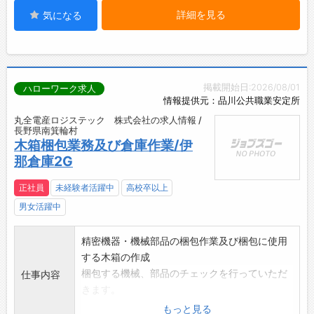
詳細を見る
気になる
掲載開始日:2026/08/01
ハローワーク求人
情報提供元：品川公共職業安定所
丸全電産ロジステック 株式会社の求人情報 /
長野県南箕輪村
木箱梱包業務及び倉庫作業/伊
那倉庫2G
正社員
未経験者活躍中
高校卒以上
男女活躍中
精密機器・機械部品の梱包作業及び梱包に使用
する木箱の作成
梱包する機械、部品のチェックを行っていただ
仕事内容
きます。
*作業内容は丁寧に説明いたしますので、安心し
もっと見る