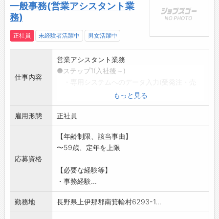
一般事務(営業アシスタント業
務)
正社員
未経験者活躍中
男女活躍中
営業アシスタント業務
●ステップ1(入社後～)
仕事内容
・専用システムへのデータ入力(受発注・売
上・仕入データなど
もっと見る
)
雇用形態
・書類作成、整理、商品の数量、品番チェッ
正社員
クなど
【年齢制限、該当事由】
●ステップ2(業務に慣れてきたら)
〜59歳、定年を上限
・営業担当への取り次ぎ、納期管理のサポー
応募資格
ト
【必要な経験等】
・お客様や仕入先様からの電話・メール対応
・事務経験...
(簡単な問い合わせ
から)
勤務地
長野県上伊那郡南箕輪村6293-1...
※変更範囲:会社の定める業務