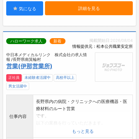
詳細を見る
気になる
掲載開始日:2026/08/04
ハローワーク求人
新着
情報提供元：松本公共職業安定所
中日本メディカルリンク 株式会社の求人情
報 /長野県南箕輪村
営業(伊那営業所)
正社員
未経験者活躍中
高校卒以上
男女活躍中
長野県内の病院・クリニックへの医療機器・医
療材料のルート営業
です。
仕事内容
以下の業務を行っていただきます。
・担当エリアの医療機関への定期訪問
もっと見る
・医療機器や消耗品の提案、販売