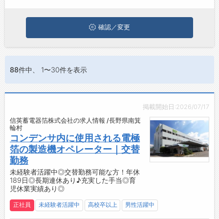
ジョブズゴーについて
確認／変更
会社概要
お問い合わせ
88件
中、 1〜30件を表示
よくあるご質問
掲載開始日:2026/07/17
信英蓄電器箔株式会社の求人情報 /長野県南箕
輪村
コンデンサ内に使用される電極
箔の製造機オペレーター｜交替
勤務
未経験者活躍中◎交替勤務可能な方！年休
189日◎長期連休あり♪充実した手当◎育
児休業実績あり◎
正社員
未経験者活躍中
高校卒以上
男性活躍中