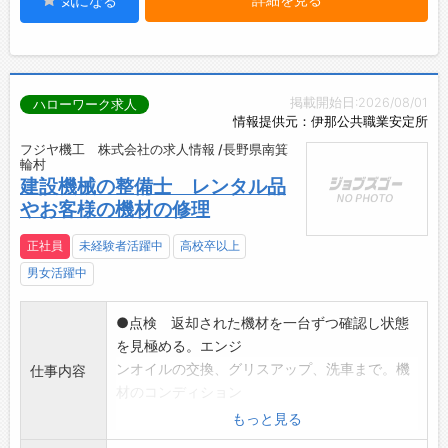
気になる
掲載開始日:2026/08/01
ハローワーク求人
情報提供元：伊那公共職業安定所
フジヤ機工 株式会社の求人情報 /長野県南箕
輪村
建設機械の整備士 レンタル品
やお客様の機材の修理
正社員
未経験者活躍中
高校卒以上
男女活躍中
●点検 返却された機材を一台ずつ確認し状態
を見極める。エンジ
ンオイルの交換、グリスアップ、洗車まで。機
仕事内容
材のコンディション
を整えるのはあなたの目利きと段取り力があっ
もっと見る
てこそです。「次に