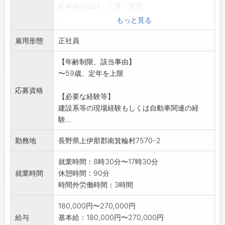
駐車場の設計・工事・管理
無線機設備の設置・点検・修理
もっと見る
ほか電気・電気通信に関わる事業
雇用形態
ジェネレーター・スターター・カーエアコン等
正社員
の自動車電装品修理
【年齢制限、該当事由】
カーナビ・ドラレコ・バッテリー等の販売・取
〜59歳、定年を上限
付
その他自動車電装関連製品の修理・取付・販売
応募資格
【必要な経験等】
公共・民間のネット
建設系等の現場経験もしくは自動車関連の経
ワーク設備構築・工事
験...
変更範囲:会社の定める業務全般
勤務地
長野県上伊那郡南箕輪村7570-2
就業時間：8時30分〜17時30分
就業時間
休憩時間：90分
時間外労働時間：3時間
180,000円〜270,000円
給与
基本給：180,000円〜270,000円