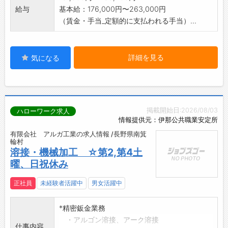
給与
基本給：176,000円〜263,000円
（賃金・手当_定額的に支払われる手当）...
詳細を見る
気になる
掲載開始日:2026/08/03
ハローワーク求人
情報提供元：伊那公共職業安定所
有限会社 アルガ工業の求人情報 /長野県南箕
輪村
溶接・機械加工 ☆第2,第4土
曜、日祝休み
正社員
未経験者活躍中
男女活躍中
*精密鈑金業務
・アルゴン溶接、アーク溶接
仕事内容