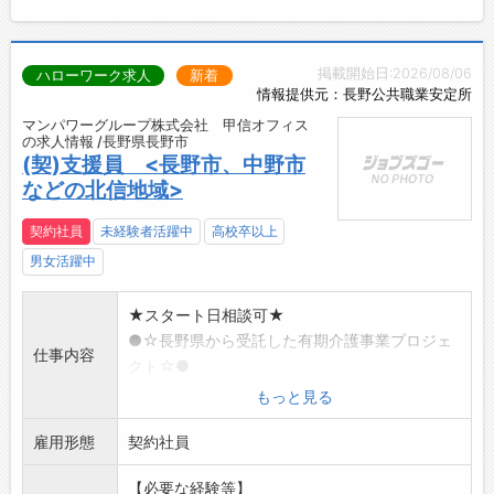
掲載開始日:2026/08/06
ハローワーク求人
新着
情報提供元：長野公共職業安定所
マンパワーグループ株式会社 甲信オフィス
の求人情報 /長野県長野市
(契)支援員 <長野市、中野市
などの北信地域>
契約社員
未経験者活躍中
高校卒以上
男女活躍中
★スタート日相談可★
●☆長野県から受託した有期介護事業プロジェ
仕事内容
クト☆●
介護のお仕事を始めたい方の後方支援業務とし
もっと見る
て、北信エリアを
雇用形態
担当して頂きます。
契約社員
◇事業への参加者(介護施設への就職希望者)へ
【必要な経験等】
の説明会開催・面