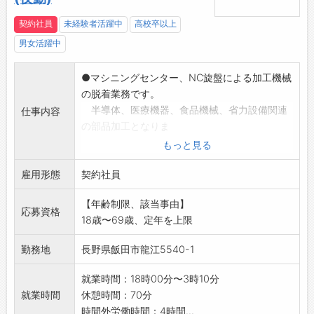
契約社員
未経験者活躍中
高校卒以上
男女活躍中
●マシニングセンター、NC旋盤による加工機械
の脱着業務です。
半導体、医療機器、食品機械、省力設備関連
仕事内容
の部品加工となりま
す。
もっと見る
*経験は問いません。機械加工に興味があり技
雇用形態
術を身につけて長
契約社員
期勤務を考えておられる方を希望します。
【年齢制限、該当事由】
経験者の方、やる気
応募資格
18歳〜69歳、定年を上限
の高い方は相談に応じます。
※雇用条件等の詳細については面接時に説明い
勤務地
長野県飯田市龍江5540-1
たします。
【変更範囲】:変更なし
就業時間：18時00分〜3時10分
就業時間
休憩時間：70分
時間外労働時間：4時間...