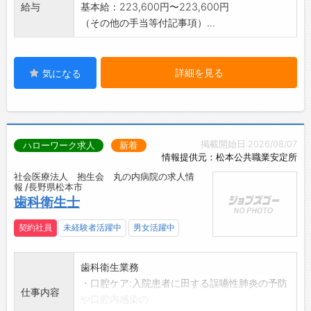
給与
基本給：223,600円〜223,600円
（その他の手当等付記事項）...
詳細を見る
気になる
掲載開始日:2026/08/07
ハローワーク求人
新着
情報提供元：松本公共職業安定所
社会医療法人 抱生会 丸の内病院の求人情
報 /長野県松本市
歯科衛生士
契約社員
未経験者活躍中
男女活躍中
歯科衛生業務
・口腔ケア:入院患者に田する誤嚥性肺炎の予防
仕事内容
や口腔内感染の