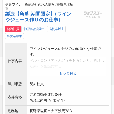
信濃ワイン 株式会社の求人情報 /長野県塩尻
市
製造【急募:期間限定】(ワイン
やジュース作りのお仕事)
契約社員
未経験者活躍中
高校卒以上
男女活躍中
ワインやジュースの仕込みの補助的な仕事で
す。
ベルトコンベアへぶどうをおろしたり、搾汁し
仕事内容
た果汁を缶詰にする
のを手伝っていただきます。
もっと見る
重たいもの(18kg程度)を持つ仕事ですので、体
雇用形態
力が必要です
契約社員
。
普通自動車運転免許
◆簡単な仕事なので初めての方の応募をお待ち
応募資格
あれば尚可(AT限定可)
しております。
◆自社畑の収穫を手伝っていただくこともあり
勤務地
長野県塩尻市大字洗馬783
ます。