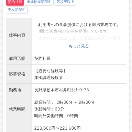
契約社員
未経験者活躍中
高校卒以上
男女活躍中
利用者への食事提供における厨房業務です。
1回に80食程の食事を提供しています。
仕事内容
・決められた献立に沿って仕込みや調理を行う
・完成した料理を食器に盛り付ける
もっと見る
・利用者に合った食事形態にフードプロセッサ
雇用形態
ーなどで加工する
契約社員
・配膳車で配膳・下膳を行う
【必要な経験等】
・洗浄機を使い、戻ってきた食器を洗浄する
応募資格
集団調理経験者
詳しくは、面接時にご説明いたします。
【変更範囲:変更なし】
勤務地
長野県松本市村井町北1-9-78...
就業時間：10時30分〜19時30分
就業時間
休憩時間：60分
時間外労働時間：0時間...
223,600円〜223,600円