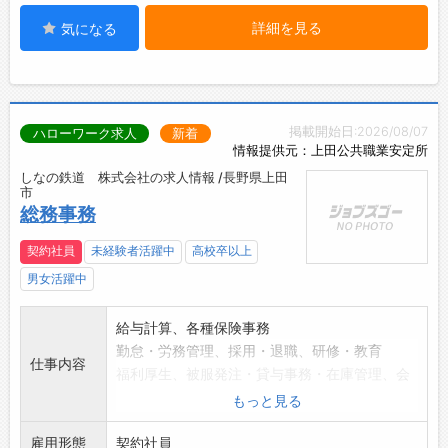
詳細を見る
気になる
掲載開始日:2026/08/07
ハローワーク求人
新着
情報提供元：上田公共職業安定所
しなの鉄道 株式会社の求人情報 /長野県上田
市
総務事務
契約社員
未経験者活躍中
高校卒以上
男女活躍中
給与計算、各種保険事務
勤怠・労務管理、採用・退職、研修・教育
仕事内容
福利厚生、被服発注・貸与事務・在庫管理、会
議室調整
もっと見る
書類管理・整理、各種届出・報告、電話応対、
雇用形態
環境美化、庶務等
契約社員