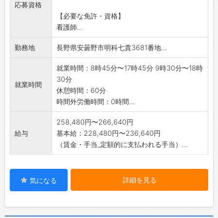
応募資格
ださい。
【必要な免許・資格】
*変更の範囲:法人の定める業務
看護師...
勤務地
長野県安曇野市明科七貴3681番地...
就業時間：8時45分〜17時45分 9時30分〜18時
30分
就業時間
休憩時間：60分
時間外労働時間：0時間...
258,480円〜266,640円
給与
基本給：228,480円〜236,640円
（賃金・手当_定額的に支払われる手当）...
詳細を見る
気になる