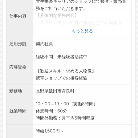
大手携帯キャリアのショップにて接客・販売業
務をご担当いただきます。
【具体的な業務内容】
仕事内容
・スマートフォンや携帯電話などの店頭販売
・契約内容などのサービス案内
もっと見る
・機器の取扱い方法の説明
雇用形態
・修理受付
契約社員
・その他、バックヤードでの事務業務
経験不問、未経験者活躍中
・見本のデバイスの整頓・清掃
・商品カタログの補充
応募資格
【歓迎スキル・求める人物像】
【研修制度】
携帯ショップでの接客経験
入社後は研修にて商品知識を学んでいただき、
先輩スタッフの面談に同席をして提案方法を習
勤務地
長野県飯田市育良町
得します。
お客様の要望に応えられるよう徐々に慣れてい
10：00～19：00（実働8時間）
ただければと思います。
就業時間
休憩時間：60分
【働き方に関して】
時間外勤務：月平均5時間程度
日勤かつシフト制になります。
【社内設備】
時給1,500円～
休憩室