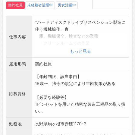
契約社員
未経験者活躍中
男女活躍中
*ハードディスクドライブサスペンション製造に
伴う機械操作、倉
庫、機械保全、検査などの業務
仕事内容
・クリーンルームでの作業
・2直3班(4勤2休)または2直2班(週交替で昼
もっと見る
夜勤)の勤
雇用形態
務
契約社員
・残業、休日出勤有り
【年齢制限、該当事由】
・業務中10,000～30,000歩/日程度の歩行を
18歳〜、法令の規定により年齢制限がある
伴う
・ピンセットと顕微鏡を使用する業務あり
応募資格
【必要な経験等】
*応募前職場見学可能ですハローワークを通じて
1ピンセットを用いた精密な製造工程品の取り扱
お申し込み下さい
い...
業務の変更範囲:事業所の定める業務
勤務地
長野県駒ヶ根市赤穂1170-3