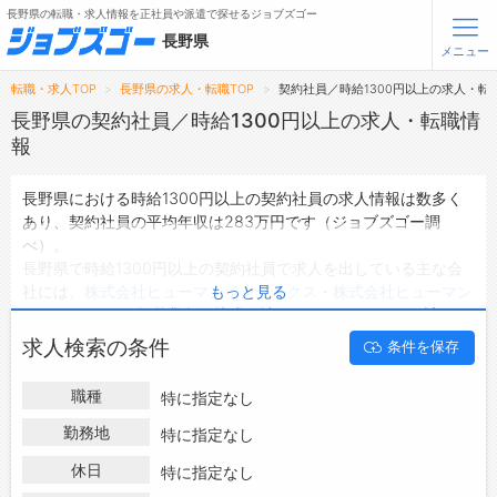
長野県の転職・求人情報を正社員や派遣で探せるジョブズゴー
長野県
メニュー
転職・求人TOP
長野県の求人・転職TOP
契約社員／時給1300円以上の求人・転
無料会員登録
ログイン
長野県の契約社員／時給1300円以上の求人・転職情
報
メニュー
長野県における時給1300円以上の契約社員の求人情報は数多く
あり、契約社員の平均年収は283万円です（ジョブズゴー調
トップ
べ）。
詳細情報で求人を探す
長野県で時給1300円以上の契約社員で求人を出している主な会
タップで簡単に求人を探す
社には、
株式会社ヒューマンインデックス
・
株式会社ヒューマン
もっと見る
インデックス 長野営業所
・
株式会社PNF
などがあり、ご希望の
【初めての方へ】
長野県の求人検索で選ばれる理由
条件に合った求人を探すことできます。
求人検索の条件
条件を保存
長野県の地域密着型の求人サイトであるジョブズゴーでは長野県
の契約社員として働ける求人情報を95件取り扱っています。
転職支援サービスについて
職種
特に指定なし
ハローワークにはない求人も多数扱っており、転職だけでなく、
第二新卒から50代・60代以上の方の再就職も可能です。 長野県
勤務地
特に指定なし
転職支援サービス
で時給1300円以上の契約社員の求人・転職情報を探している方
転職ノウハウ(応募書類の書き方・面接対策など)
休日
特に指定なし
は、ぜひ興味のある職種に応募してみてくださいね。
転職・採用コラム