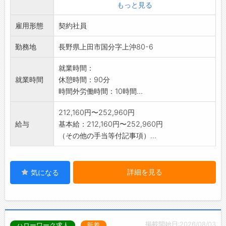
・パンツのお直し(ミシンでの縫製作業あり)
もっと見る
・商品整理
雇用形態
・商品陳列
契約社員
・清掃 など
勤務地
長野県上田市国分字上沖80-6
*雇用後の仕事の変更範囲:変更無し
*仕事内容の詳細と詳しい労働条件につきまし
就業時間：
ては、面接時にご
就業時間
休憩時間：90分
説明いたします。ご不明な点は当日お伺い
時間外労働時間：10時間...
いたします。
212,160円〜252,960円
給与
基本給：212,160円〜252,960円
（その他の手当等付記事項）...
詳細を見る
気になる
掲載開始日:2026/08/03
ハローワーク求人
新着