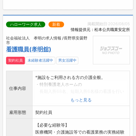
掲載開始日:2026/08/05
ハローワーク求人
新着
情報提供元：松本公共職業安定所
社会福祉法人 孝明の求人情報 /長野県安曇野
市
看護職員(孝明舘)
契約社員
未経験者活躍中
男女活躍中
*施設をご利用される方の介護全般。
・特別養護老人ホームの
仕事内容
長期入所68名、短期入所6名様の看護を行い
ます。
もっと見る
他職種と協力し食事、入浴、排せつの介護及
雇用形態
び生活介助なども
契約社員
行い、ご利用者が快適な生活を送れるように
【必要な経験等】
援助します。
医療機関・介護施設等での看護業務の実務経験
*応募の方は、ハローワークの紹介状をご持参く