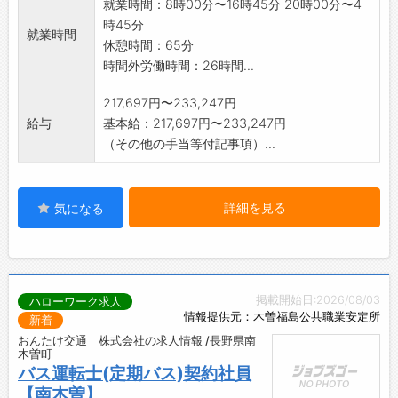
就業時間：8時00分〜16時45分 20時00分〜4
時45分
就業時間
休憩時間：65分
時間外労働時間：26時間...
217,697円〜233,247円
給与
基本給：217,697円〜233,247円
（その他の手当等付記事項）...
詳細を見る
気になる
掲載開始日:2026/08/03
ハローワーク求人
情報提供元：木曽福島公共職業安定所
新着
おんたけ交通 株式会社の求人情報 /長野県南
木曽町
バス運転士(定期バス)契約社員
【南木曽】