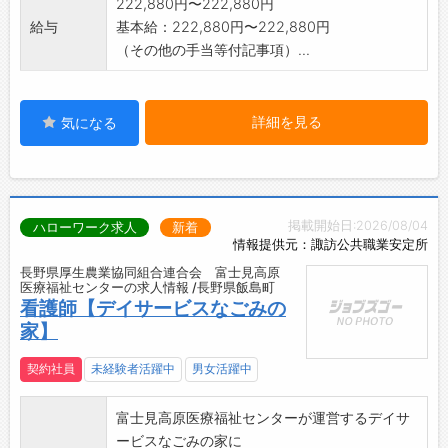
222,880円〜222,880円
給与
基本給：222,880円〜222,880円
（その他の手当等付記事項）...
詳細を見る
気になる
掲載開始日:2026/08/04
ハローワーク求人
新着
情報提供元：諏訪公共職業安定所
長野県厚生農業協同組合連合会 富士見高原
医療福祉センターの求人情報 /長野県飯島町
看護師【デイサービスなごみの
家】
契約社員
未経験者活躍中
男女活躍中
富士見高原医療福祉センターが運営するデイサ
ービスなごみの家に