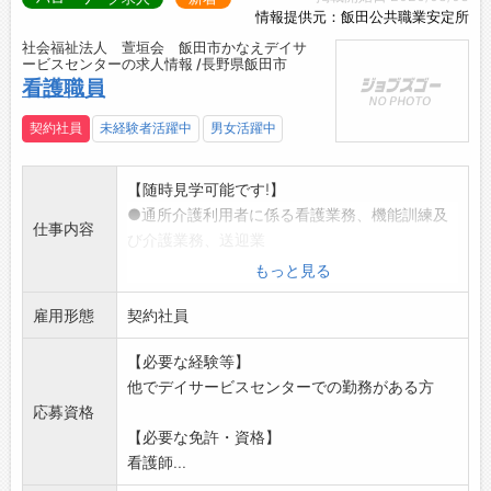
情報提供元：飯田公共職業安定所
社会福祉法人 萱垣会 飯田市かなえデイサ
ービスセンターの求人情報 /長野県飯田市
看護職員
契約社員
未経験者活躍中
男女活躍中
【随時見学可能です!】
●通所介護利用者に係る看護業務、機能訓練及
仕事内容
び介護業務、送迎業
務等の業務です。
もっと見る
・利用者様の健康チェック、ケア
雇用形態
・機能訓練業務
契約社員
・食事、入浴、排泄等のケア
【必要な経験等】
・送迎のための運転(軽自動車)、運転助手
他でデイサービスセンターでの勤務がある方
※雇用条件等の詳細については面接時に説明い
応募資格
たします。
【必要な免許・資格】
【変更範囲】:変更なし
看護師...