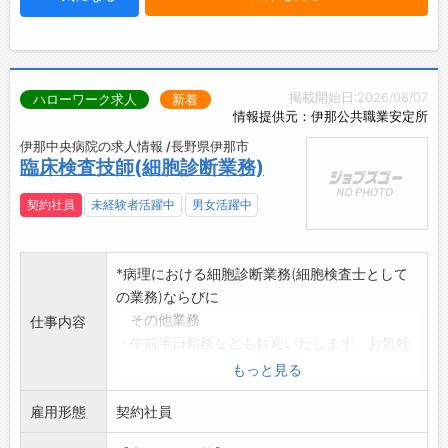
掲載開始日:2026/08/07
ハローワーク求人
新着
情報提供元：伊那公共職業安定所
伊那中央病院の求人情報 /長野県伊那市
臨床検査技師(細胞診断業務)
契約社員
未経験者活躍中
男女活躍中
*病理における細胞診断業務(細胞検査士として
の業務)ならびに
その他業務
仕事内容
・午前半日勤務なども歓迎いたします。お気軽
にご相談ください。
もっと見る
変更範囲:変更なし
雇用形態
契約社員