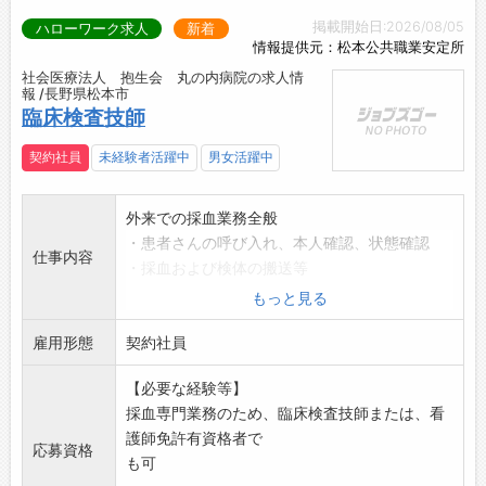
掲載開始日:2026/08/05
ハローワーク求人
新着
情報提供元：松本公共職業安定所
社会医療法人 抱生会 丸の内病院の求人情
報 /長野県松本市
臨床検査技師
契約社員
未経験者活躍中
男女活躍中
外来での採血業務全般
・患者さんの呼び入れ、本人確認、状態確認
仕事内容
・採血および検体の搬送等
・採血に伴う各機器の準備、片付け、清掃
もっと見る
※原則、採血業務に特化した勤務となりま
雇用形態
す。
契約社員
応募する方は、ハローワークの紹介状をお持ち
【必要な経験等】
ください。
採血専門業務のため、臨床検査技師または、看
変更範囲:なし
護師免許有資格者で
応募資格
も可