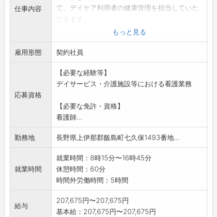
て、デイケア利用者の健康管理を担当していた
仕事内容
だきます。
・健康状態の確認 ・内服薬の管理
もっと見る
・医療的処置 ・傷、床ずれの処置
雇用形態
・清拭、入浴介助 ・食事介助・排泄介助
契約社員
★必須資格:看護師
【必要な経験等】
※変更範囲:変更なし
デイサービス・介護施設等における看護業務
応募資格
【必要な免許・資格】
看護師...
勤務地
長野県上伊那郡飯島町七久保1493番地...
就業時間：8時15分〜16時45分
就業時間
休憩時間：60分
時間外労働時間：5時間
207,675円〜207,675円
給与
基本給：207,675円〜207,675円