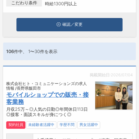
こだわり条件
時給1300円以上
ジョブズゴーについて
確認／変更
会社概要
お問い合わせ
よくあるご質問
106件
中、 1〜30件を表示
掲載開始日:2026/07/04
株式会社ヒト・コミュニケーションズの求人
情報 /長野県飯田市
モバイルショップでの販売・接
客業務
月収25万～◎人気の日勤◎年間休日113日
◎接客・面談スキルが身につく◎
契約社員
未経験者活躍中
学歴不問
男女活躍中