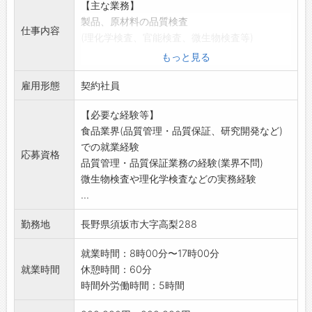
【主な業務】
製品、原材料の品質検査
仕事内容
(理化学検査、官能検査、微生物検査等)
検査データの記録、集計、検査成績書作成
もっと見る
【その他】
雇用形態
検査記録の確認、各種文書のファイリング
契約社員
問題対応時の原因調査補助、再発防止策の検討
【必要な経験等】
補助
食品業界(品質管理・品質保証、研究開発など)
手順書及びその他ルールの運用補助
での就業経験
監査、行政対応、準備補助
応募資格
品質管理・品質保証業務の経験(業界不問)
その他、品質保証部門に付随する事務、庶務
微生物検査や理化学検査などの実務経験
変更の範囲:会社の定める業務
...
勤務地
長野県須坂市大字高梨288
就業時間：8時00分〜17時00分
就業時間
休憩時間：60分
時間外労働時間：5時間