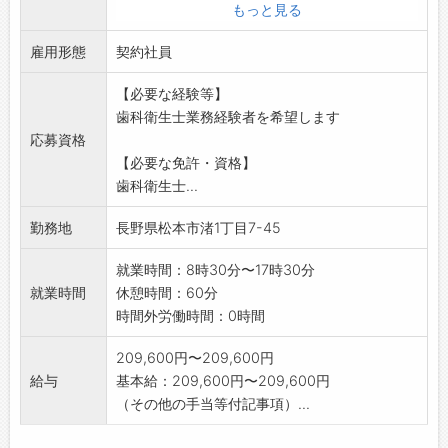
制御を行い全身状態の安定化を支援する
もっと見る
・手術前後の口腔管理:外科手術(整形外科、消
雇用形態
化器外科等)を
契約社員
受ける患者に対し、術前の除菌・清掃や術後
【必要な経験等】
の管理を徹底.術
歯科衛生士業務経験者を希望します
後感染症(SSI)のリスク軽減や、早期の経口摂
応募資格
取移行を支
【必要な免許・資格】
える「安全管理の要」としての役割を担いま
歯科衛生士...
す。
・有病者の歯科治療補助:
勤務地
長野県松本市渚1丁目7-45
・歯科保健指導
・チーム医療への参画:多職種と連携し、患者さ
就業時間：8時30分〜17時30分
んの健康寿命延
就業時間
休憩時間：60分
伸に貢献するやりがいのある業務です。
時間外労働時間：0時間
変更範囲:法人の定める業務
209,600円〜209,600円
給与
基本給：209,600円〜209,600円
（その他の手当等付記事項）...