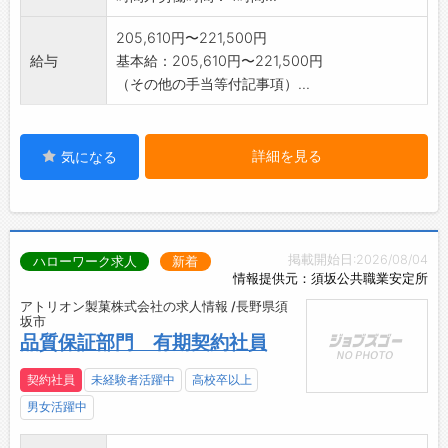
205,610円〜221,500円
給与
基本給：205,610円〜221,500円
（その他の手当等付記事項）...
詳細を見る
気になる
掲載開始日:2026/08/04
ハローワーク求人
新着
情報提供元：須坂公共職業安定所
アトリオン製菓株式会社の求人情報 /長野県須
坂市
品質保証部門 有期契約社員
契約社員
未経験者活躍中
高校卒以上
男女活躍中