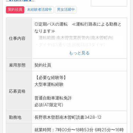
契約社員
未経験者活躍中
男女活躍中
◎定期バスの運転 ≪運転行路表による勤務と
なります≫
運転範囲:南木曽営業所管内(南木曽町内)
仕事内容
・ダイヤは3通り(土日祝日は3ダイヤ)
1日1ダイヤを担当します
もっと見る
1日の走行距離は80～130Km
雇用形態
・1ヶ月の総労働時間は平均で130時間程度です
契約社員
・バスはワンマンカーです
【必要な経験等】
変更範囲:一般事務・運行管理業務(適性等を考
大型車運転経験
慮します)
応募資格
普通自動車運転免許
必須(AT限定可)
勤務地
長野県木曽郡南木曽町読書3428-12
就業時間：7時00分〜18時53分 6時25分〜16時