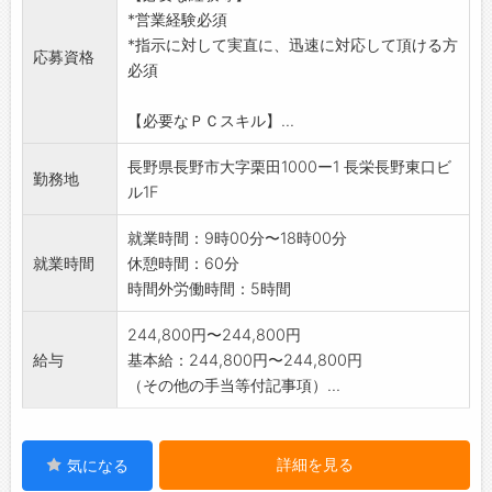
*営業経験必須
接
*指示に対して実直に、迅速に対応して頂ける方
◇求職者が希望する施設の求人票獲得・介護事
応募資格
必須
業所訪問
◇就業決定後の研修生の状況管理・研修生フォ
【必要なＰＣスキル】...
ロー
◇決まったフォーマットへ入力など
長野県長野市大字栗田1000ー1 長栄長野東口ビ
上記、営業・企画営業・ラウンダーとして活躍
勤務地
ル1F
して頂けます。
*業務上、運転することがあります。(社用車)
就業時間：9時00分〜18時00分
(仕事の変更範囲:なし)
就業時間
休憩時間：60分
時間外労働時間：5時間
244,800円〜244,800円
給与
基本給：244,800円〜244,800円
（その他の手当等付記事項）...
詳細を見る
気になる