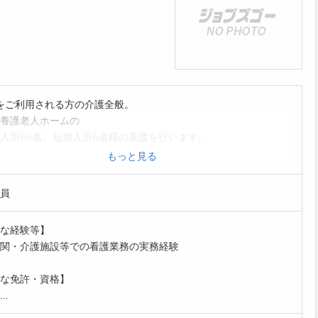
をご利用される方の介護全般。
養護老人ホームの
所68名、短期入所6名様の看護を行います。
種と協力し食事、入浴、排せつの介護及び生活介助なども
もっと見る
、ご利用者が快適な生活を送れるように援助します。
の方は、ハローワークの紹介状をご持参ください。
員
の範囲:法人の定める業務
な経験等】
関・介護施設等での看護業務の実務経験
な免許・資格】
..