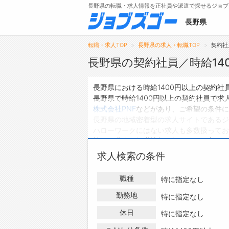
長野県の転職・求人情報を正社員や派遣で探せるジョブ
長野県
転職・求人TOP
長野県の求人・転職TOP
契約社
長野県の契約社員／時給14
メニュー
長野県における時給1400円以上の契約
長野県で時給1400円以上の契約社員で
トップ
株式会社PNF
などがあり、ご希望の条件に
長野県の地域密着型の求人サイトであるジ
詳細情報で求人を探す
ハローワークにはない求人も多数扱っており
タップで簡単に求人を探す
社員の求人・転職情報を探している方は、
【初めての方へ】
求人検索の条件
長野県の求人検索で選ばれる理由
職種
特に指定なし
勤務地
特に指定なし
休日
特に指定なし