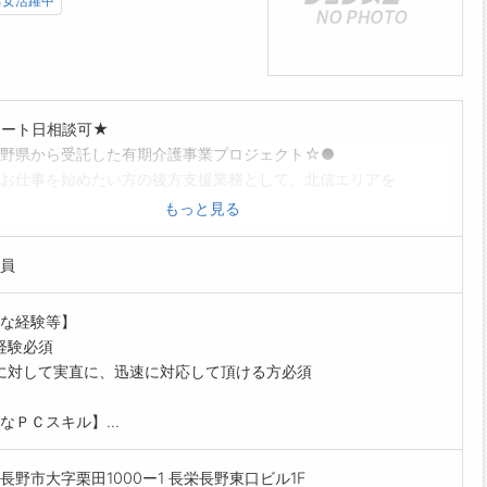
男女活躍中
タート日相談可★
野県から受託した有期介護事業プロジェクト☆●
お仕事を始めたい方の後方支援業務として、北信エリアを
して頂きます。
もっと見る
への参加者(介護施設への就職希望者)への説明会開催・面
員
者が希望する施設の求人票獲得・介護事業所訪問
決定後の研修生の状況管理・研修生フォロー
な経験等】
ったフォーマットへ入力など
経験必須
営業・企画営業・ラウンダーとして活躍して頂けます。
に対して実直に、迅速に対応して頂ける方必須
上、運転することがあります。(社用車)
の変更範囲:なし)
なＰＣスキル】...
長野市大字栗田1000ー1 長栄長野東口ビル1F