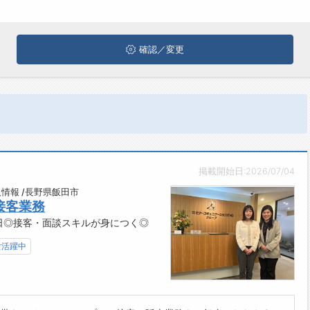
確認／変更
掲載開始日:2026/07/04
情報 /長野県飯田市
接客業務
3日◎接客・面談スキルが身につく◎
女活躍中