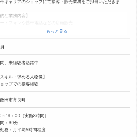
帯キャリアのショップにて接客・販売業務をご担当いただきま
的な業務内容】
ートフォンや携帯電話などの店頭販売
内容などのサービス案内
もっと見る
の取扱い方法の説明
受付
員
他、バックヤードでの事務業務
のデバイスの整頓・清掃
問、未経験者活躍中
カタログの補充
制度】
スキル・求める人物像】
は研修にて商品知識を学んでいただき、先輩スタッフの面談に同
ョップでの接客経験
て提案方法を習得します。
の要望に応えられるよう徐々に慣れていただければと思います。
飯田市育良町
方に関して】
つシフト制になります。
設備】
00～19：00（実働8時間）
間：60分
勤務：月平均5時間程度
ンジ