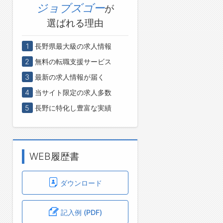
ジョブズゴー
が
選ばれる理由
1
長野県最大級の求人情報
2
無料の転職支援サービス
3
最新の求人情報が届く
4
当サイト限定の求人多数
5
長野に特化し豊富な実績
WEB履歴書
ダウンロード
記入例 (PDF)