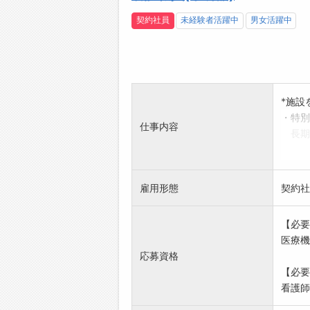
契約社員
未経験者活躍中
男女活躍中
*施設
・特別
仕事内容
長期入
他職
行い
*応募
雇用形態
契約社
*変更
【必要
医療機
応募資格
【必要
看護師.