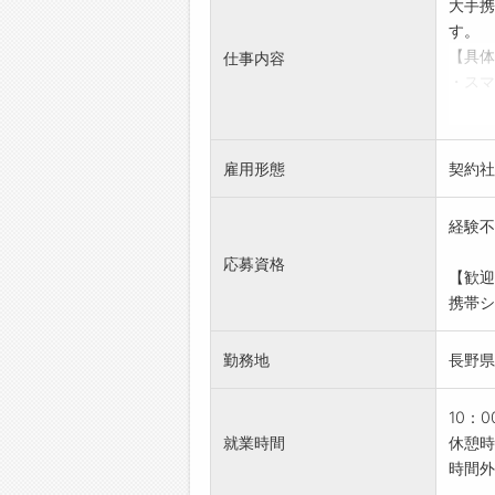
大手携
す。
【具体
仕事内容
・スマ
・契約
・機器
・修理
雇用形態
契約社
・その
・見本
経験不
・商品
【研修
応募資格
【歓迎
入社後
携帯シ
席をし
お客様
勤務地
長野県
【働き
日勤か
【社内
10：
休憩室
就業時間
休憩時
冷蔵庫
時間外
電子レ