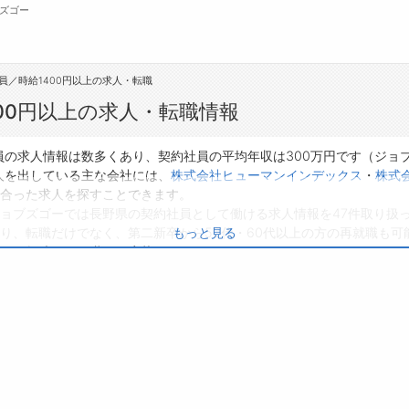
ズゴー
員／時給1400円以上の求人・転職
無料会員
00円以上の求人・転職情報
転職支援サービスについて
ジ
社員の求人情報は数多くあり、契約社員の平均年収は300万円です（ジョ
求人を出している主な会社には、
株式会社ヒューマンインデックス
・
株式
転職支援サービス
会
合った求人を探すことできます。
ョブズゴーでは長野県の契約社員として働ける求人情報を47件取り扱
転職ノウハウ(応募書類の書き方・面接対策な
お
、転職だけでなく、第二新卒から50代・60代以上の方の再就職も可能
もっと見る
ど)
よ
ぜひ興味のある職種に応募してみてくださいね。
転職・採用コラム