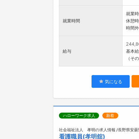
就業時
就業時間
休憩時
時間外
244,
給与
基本給：
（その
気になる
ハローワーク求人
新着
社会福祉法人 孝明の求人情報 /長野県安曇
看護職員(孝明舘)