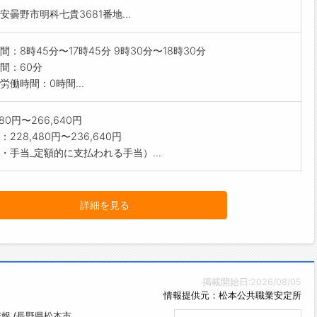
安曇野市明科七貴3681番地...
間：8時45分〜17時45分 9時30分〜18時30分
間：60分
労働時間：0時間...
480円〜266,640円
228,480円〜236,640円
・手当_定額的に支払われる手当）...
詳細を見る
掲載開始日:2026/08/05
情報提供元：松本公共職業安定所
報 /長野県松本市