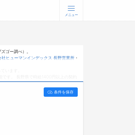
メニュー
登録
ログイン
ョブズゴーについて
ブズゴー調べ）。
会社ヒューマンインデックス 長野営業所
・
社概要
っています。
問い合わせ
です。 長野県で時給1400円以上の契約
くあるご質問
条件を保存