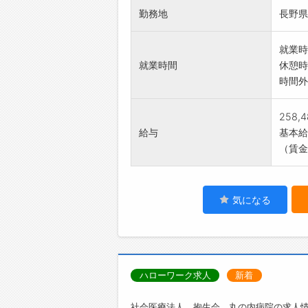
勤務地
長野県
就業時
就業時間
休憩時
時間外
258,
給与
基本給：
（賃金
気になる
ハローワーク求人
新着
社会医療法人 抱生会 丸の内病院の求人情