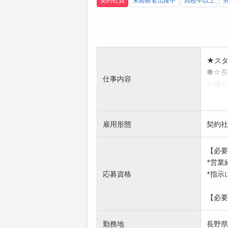
契約社員
未経験者活躍中
高校卒以上
★ス
●☆長
仕事内容
介護の
担当
◇事業
接
雇用形態
契約社
◇求職
◇就業
【必要
◇決ま
*営業
上記、
応募資格
*指示
*業務
(仕事
【必要
勤務地
長野県