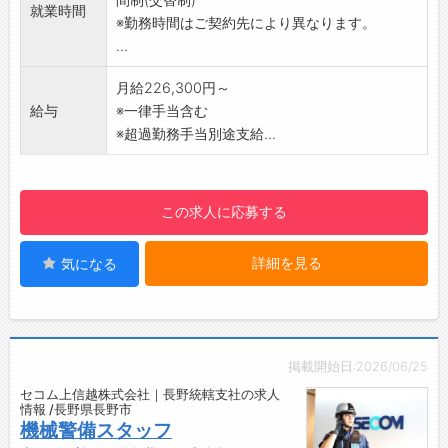
就業時間
【充実の研修制度で初心者も安心】
※勤務時間はご契約先により異なります。
入社時はもちろん、定期的な研修でしっかりバ
...
ックアップします。
警備経験や知識がない方も業務は、マニュアル
月給226,300円～
化されていますので半月～1ヶ月程度で「守りの
給与
※一律手当含む
プロフェッショナル」に！1つ1つ身につけてい
※超過勤務手当別途支給...
きましょう。
【仕事のやりがい】
堅苦しいイメージの警備業ですが、現場では人
この求人に応募する
との触れ合いもあり、感謝の言葉をいただける
等やりがいを感じられます。安全・安心を支え
詳細を見る
気になる
るセコムの一員として高い社会貢献性を実感で
きるお仕事です。
【ポイント】
・業界最大手セコムグループ
・毎年最大10連休＋6連休あり
掲載開始日:2026/06/25
・未経験入社が90%以上！研修制度も充実
セコム上信越株式会社｜長野統轄支社の求人
・大手ならではの手厚い手当と福利厚生
情報 /長野県長野市
・社会情勢・景気の影響を受けにくい
機械警備スタッフ