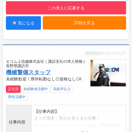
堅苦しいイメージの警備業ですが、現場では人
この求人に応募する
との触れ合いもあり、感謝の言葉をいただける
等やりがいを感じられます。安全・安心を支え
詳細を見る
気になる
るセコムの一員として高い社会貢献性を実感で
きるお仕事です。
【ポイント】
・業界最大手セコムグループ
・毎年最大10連休＋6連休あり
掲載開始日:2026/06/25
・未経験入社が90%以上！研修制度も充実
セコム上信越株式会社｜諏訪支社の求人情報 /
・大手ならではの手厚い手当と福利厚生
長野県諏訪市
・社会情勢・景気の影響を受けにくい
機械警備スタッフ
【業務の変更範囲】
未経験歓迎！県外転勤なし◎資格なしOK
会社の定める業務
正社員
未経験者活躍中
高校卒以上
【おすすめポイント】
男性活躍中
景気の影響に左右されにくい警備業界。
未経験からでもチャレンジできる環境です！
【仕事内容】
人々の安全・安心を支えるお仕事！
仕事内容
セコムのセキュリティシステムは、未然対策や
被害拡大の防止が目的。