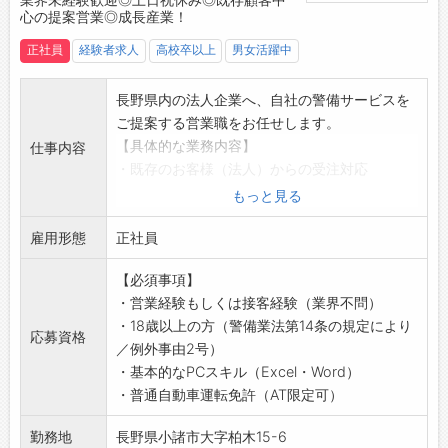
心の提案営業◎成長産業！
正社員
経験者求人
高校卒以上
男女活躍中
長野県内の法人企業へ、自社の警備サービスを
ご提案する営業職をお任せします。
【具体的な業務内容】
仕事内容
・既存のお客様（法人）からの受注対応
・警備ニーズに応じたサービス提案
もっと見る
・見積書の作成
雇用形態
・自社の警備員へ案件の申し送り、業務内容の
正社員
説明など
【必須事項】
・新規のお客様へのご提案
・営業経験もしくは接客経験（業界不問）
※主に、既存のお客様へのご提案がメインとな
・18歳以上の方（警備業法第14条の規定により
ります。
応募資格
／例外事由2号）
※警備の需要も年々高くなっておりますので、
・基本的なPCスキル（Excel・Word）
提案のしやすさも魅力です。
・普通自動車運転免許（AT限定可）
＜担当エリア＞
東信エリアがメインです。
勤務地
長野県小諸市大字柏木15-6
＜警備案件＞