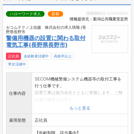
・毎年最大10連休＋6連休あり
・未経験入社が90%以上！研修制度も充実
掲載開始日:2026/08/05
ハローワーク求人
新着
・大手ならではの手厚い手当と福利厚生
情報提供元：新潟公共職業安定所
・社会情勢・景気の影響を受けにくい
セコムテクノ上信越 株式会社の求人情報 /長
【業務の変更範囲】
野県長野市
会社の定める業務
警備用機器の設置に関わる取付
【おすすめポイント】
電気工事(長野県長野市)
景気の影響に左右されにくい警備業界。
未経験からでもチャレンジできる環境です！
正社員
未経験者活躍中
高校卒以上
男女活躍中
SECOM機械警備システム機器等の取付工事を
行う仕事です。
設置工事は協力会社とともに実施します。ご契
仕事内容
約者や建築会社等と
調整を行いながら工事が計画通りに行われてい
もっと見る
るかなど管理もしま
雇用形態
す。
正社員
また大型ビルなど大規模施設については、建築
【年齢制限、該当事由】
施工・設備施工を行