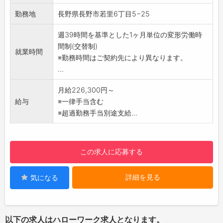
未然に機器障害を防げるよう、各種セキュリテ
勤務地
長野県長野市若里6丁目5−25
ィ機器を定期的にチェックします。万一異常が
ある場合は、修理・交換を行います。
週39時間を基準とした1ヶ月単位の変形労働時
ーーーーーーーーーーーーーーーーー
間制(交替制)
就業時間
【充実の研修制度で初心者も安心】
※勤務時間はご契約先により異なります。
入社時はもちろん、定期的な研修でしっかりバ
...
ックアップします。
警備経験や知識がない方も業務は、マニュアル
月給226,300円～
化されていますので半月～1ヶ月程度で「守りの
給与
※一律手当含む
プロフェッショナル」に！1つ1つ身につけてい
※超過勤務手当別途支給...
きましょう。
【仕事のやりがい】
堅苦しいイメージの警備業ですが、現場では人
この求人に応募する
との触れ合いもあり、感謝の言葉をいただける
等やりがいを感じられます。安全・安心を支え
詳細を見る
気になる
るセコムの一員として高い社会貢献性を実感で
きるお仕事です。
【ポイント】
・業界最大手セコムグループ
以下の求人はハローワーク求人となります。