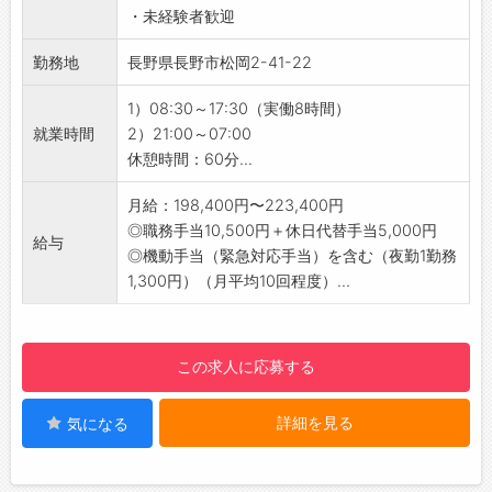
よかったと思います。」
・未経験者歓迎
す！
【こんな方はぜひ！】
・丁寧な研修が用意されており、資格や経験が
勤務地
長野県長野市松岡2-41-22
◆人と話すことが好きな方
なくても安心してスタートできます◎
◇明るく元気に行動できる方
・前職の経験を問わず、未経験からでも正社員
1）08:30～17:30（実働8時間）
◆チームワークを大切に仕事に取り組める方
としてのキャリアを築くことが可能です。
就業時間
2）21:00～07:00
【研修制度】
休憩時間：60分...
◇充実のサポート体制あり！
・「お客様の安心・安全を守る」ことを使命
月給：198,400円〜223,400円
に、プロとして研修は欠かせません！
◎職務手当10,500円＋休日代替手当5,000円
給与
・入社時に警備員研修を行いますので、初めて
◎機動手当（緊急対応手当）を含む（夜勤1勤務
の方も安心してスタートできます。
1,300円）（月平均10回程度）...
・研修後も先輩社員がサポートし、実務を通し
て段階的にスキルを習得できる環境です◎
【ステップアップ】
この求人に応募する
◆資格支援制度あり！
・資格支援制度を活用し、資格取得により給与
詳細を見る
気になる
アップが可能です♪
・あなたのキャリアアップを応援し、長期的な
成長をサポートします＾＾