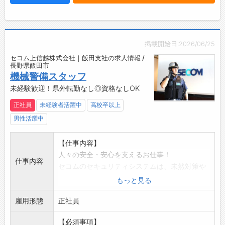
・あなたのキャリアアップを応援し、長期的な
成長をサポートします＾＾
【やりがい】
・機動警備隊として、直接お客様と接し、「あ
掲載開始日:2026/06/25
りがとう」のお声をいただくことで、社会貢献
セコム上信越株式会社｜飯田支社の求人情報 /
を感じられるやりがいのある仕事です。
長野県飯田市
・安全を守る使命感とお客様の信頼を得ること
機械警備スタッフ
で、日々の業務に誇りを持って取り組めます。
未経験歓迎！県外転勤なし◎資格なしOK
【職場の雰囲気】
正社員
未経験者活躍中
高校卒以上
・和やかな雰囲気の職場で、社歴や部署に関係
男性活躍中
なく、皆が笑顔で交流しています♪
・若い勢力の新卒からキャリア20年以上のベテ
【仕事内容】
ランまで、幅広い年齢層が活躍している職場で
人々の安全・安心を支えるお仕事！
す！
仕事内容
セコムのセキュリティシステムは、未然対策や
・チームワークを大切にし、協力しながら働く
被害拡大の防止が目的。
環境が整っています◎
もっと見る
いち早く異常の兆候を発見することが重要で、
【先輩社員の声】
雇用形態
犯人逮捕や撃退が目的ではありません。
正社員
■警備事業本部 機動警備隊
【具体的には】
「周りの上司と先輩に恵まれ、仲間や会社のた
【必須事項】
(1)緊急対処
めに働けることにやりがいを感じています。