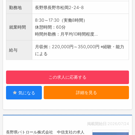
北信エリアがメインです。
勤務地
長野県長野市松岡2-24-8
＜警備案件＞
・工事現場での交通誘導警備
8:30～17:30（実働8時間）
・高速道路での警備
就業時間
休憩時間：60分
・新幹線内での警備
時間外勤務：月平均10時間程度...
・イベント会場での警備など
地域の皆さまが安心・安全に過ごせるように警
月収例：220,000円～350,000円 ※経験・能力
給与
備サービスをご案内する大切なお仕事です。
による
【おすすめポイント】
・イベント・工事警備以外でも、高速道路など
で警備業務があるため、安定してお仕事があり
この求人に応募する
ます。
・営業ノルマという概念はありません。お客様
詳細を見る
気になる
へ安心していただけるように警備サービスのご
提案をお願いします。
【研修制度・ステップアップ】
・入社後は約1週間程度、座学を含めた研修制度
があります。
掲載開始日:2026/07/24
警備業法から現場研修までしっかり行うた
長野県パトロール株式会社 中信支社の求人
め、未経験からでも安心してチャレンジできま