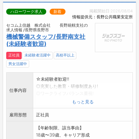
掲載開始日:2026/08/04
ハローワーク求人
新着
情報提供元：長野公共職業安定所
セコム上信越 株式会社 長野統轄支社の
求人情報 /長野県長野市
機械警備スタッフ/長野南支社
(未経験者歓迎)
正社員
未経験者活躍中
高校卒以上
男女活躍中
☆未経験者歓迎!!
◎充実した教育・研修制度あり!
仕事内容
◎ワークライフバランス重視!
・セコムグループの様々なサービスの最前線で
もっと見る
高度な安全・安心を
雇用形態
お届けする社会貢献度の高い仕事です。
正社員
・ご契約先のセンサーが異常をキャッチした場
【年齢制限、該当事由】
合、
18歳〜39歳、キャリア形成
車両で迅速に駆け付けます。