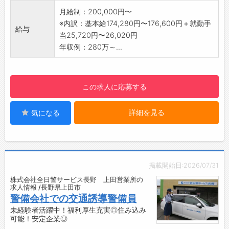
【研修制度・ステップアップ】
月給制：200,000円〜
入社時研修が用意されているため、未経験の方
※内訳：基本給174,280円〜176,600円＋就勤手
給与
も安心してスタートしていただけます。
当25,720円〜26,020円
入社時の座学研修～配属先でのOJT形式の教育
年収例：280万～...
制度あり。
半期ごとの教育も実施。
※初めは複数人がいる施設での警備になる為、
この求人に応募する
分からない事があれば気軽に聞く事ができま
す。
詳細を見る
気になる
【職場の雰囲気・社風】
18～60代まで幅広い年齢層が活躍しています。
掲載開始日:2026/07/31
株式会社全日警サービス長野 上田営業所の
求人情報 /長野県上田市
警備会社での交通誘導警備員
未経験者活躍中！福利厚生充実◎住み込み
可能！安定企業◎