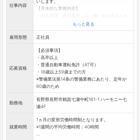
いします。
仕事内容
【具体的な業務内容】
・出入管理・受付業務：人・物・車の出入りを
受付・確認・管理します。
もっと見る
・巡回：施設を巡回し、安全を確認する業務で
雇用形態
す。
正社員
・緊急対処：トラブル発生時には原因・状況を
【必須事項】
確認して対処します。
・高卒以上
・設備監視：各種設備の監視・異常発生時の対
・普通自動車運転免許（AT可）
応をお願いします。
応募資格
・18歳以上59歳までの方
※常駐先の状況により、業務は変化します。
※警備業法第14条の警備業務にあたり、定年が
【おすすめポイント】
60歳のため
・施設内警備の為、空調完備の環境です。
・景気に左右されにくい業界の為、安心して長
長野県長野市鶴賀七瀬中町161-1 ハーモニー七
く働けます。
勤務地
瀬4F
【やりがい】
・お客様先の施設で常駐する為、人との関わり
1ヵ月の変形労働時間制となります。
もあります。
就業時間
※1週間の平均労働時間：40時間
・お客様の安全・安心を守っている達成感を感
...
じることができます。