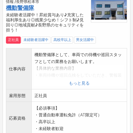
情報 /長野県松本市
す。
機動警備隊
【変更の範囲】
未経験者活躍中！昇給賞与あり♪充実した
福利厚生あり◎残業少なめ！シフト制♪見
会社の定めた業務
回り◎地域貢献♪長野県のセキュリティを
担う！
正社員
未経験者活躍中
高校卒以上
男女活躍中
機動警備隊として、車両での待機や巡回スタッ
フとしての業務をお願いします。
【具体的な業務内容】
仕事内容
・車両待機や巡回点検をしていただき、警報装
置が作動した際に、会社・事務所・個人宅へ急
もっと見る
行し、異常の確認・処置をしていただきます。
雇用形態
◎対応範囲は決められており、遠距離への出動
正社員
は基本的にありませんので、無理なく継続的に
【必須事項】
働くことができます！
・普通自動車運転免許（AT限定可）
【おすすめポイント】
応募資格
・高卒以上
◆未経験からでもキャリアアップできる環境で
・未経験者歓迎
す！