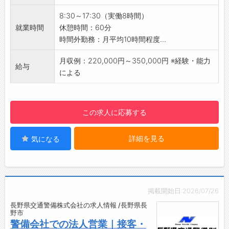
・工事現場での交通誘導警備
8:30～17:30（実働8時間）
・高速道路での警備
就業時間
休憩時間：60分
・新幹線内での警備
時間外勤務：月平均10時間程度...
・イベント会場での警備など
地域の皆さまが安心・安全に過ごせるように警
月収例：220,000円～350,000円 ※経験・能力
給与
備サービスをご案内する大切なお仕事です。
による
【おすすめポイント】
・イベント・工事警備以外でも、高速道路など
で警備業務があるため、安定してお仕事があり
この求人に応募する
ます。
・営業ノルマという概念はありません。お客様
詳細を見る
気になる
へ安心していただけるように警備サービスのご
提案をお願いします。
【研修制度・ステップアップ】
・入社後は約1週間程度、座学を含めた研修制度
があります。
掲載開始日:2026/07/26
警備業法から現場研修までしっかり行うた
長野県交通警備株式会社の求人情報 /長野県長
め、未経験からでも安心してチャレンジできま
野市
す。
警備会社での法人営業｜接客・