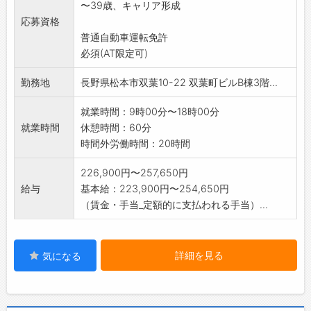
〜39歳、キャリア形成
なっているゼネコン・サブコンと調整しながら
応募資格
工事を行います。
普通自動車運転免許
〈業務例〉
必須(AT限定可)
・警備システム機器の取付工事
・協力会社の安全管理
勤務地
長野県松本市双葉10-22 双葉町ビルB棟3階...
・施工前の現場調査、施工後のシステムチェ
ック
就業時間：9時00分〜18時00分
・売上管理等の事務処理
就業時間
休憩時間：60分
時間外労働時間：20時間
226,900円〜257,650円
給与
基本給：223,900円〜254,650円
（賃金・手当_定額的に支払われる手当）...
詳細を見る
気になる