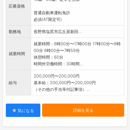
:変更の範囲:会社の定める業務
応募資格
応募ご希望の方はハローワーク紹介状をお持ち
普通自動車運転免許
下さい。
必須(AT限定可)
勤務地
長野県塩尻市広丘原新田...
就業時間：8時00分〜17時00分 17時00分〜8時
00分 8時00分〜7時59分
就業時間
休憩時間：60分
時間外労働時間：30時間...
200,000円〜200,000円
給与
基本給：200,000円〜200,000円
（その他の手当等付記事項）...
詳細を見る
気になる