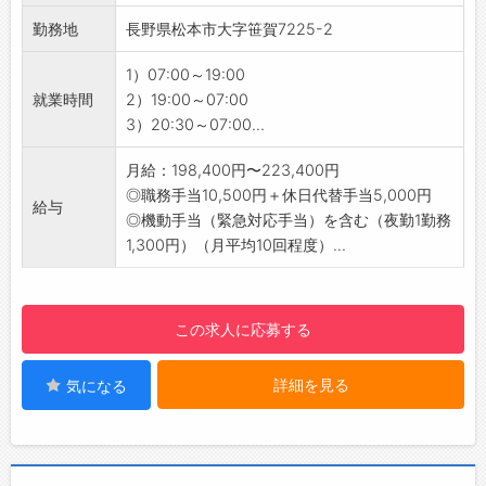
・丁寧な研修が用意されており、資格や経験が
勤務地
長野県松本市大字笹賀7225-2
なくても安心してスタートできます◎
・前職の経験を問わず、未経験からでも正社員
1）07:00～19:00
としてのキャリアを築くことが可能です。
就業時間
2）19:00～07:00
【研修制度】
3）20:30～07:00...
◇充実のサポート体制あり！
・「お客様の安心・安全を守る」ことを使命
月給：198,400円〜223,400円
に、プロとして研修は欠かせません！
◎職務手当10,500円＋休日代替手当5,000円
給与
・入社時に警備員研修を行いますので、初めて
◎機動手当（緊急対応手当）を含む（夜勤1勤務
の方も安心してスタートできます。
1,300円）（月平均10回程度）...
・研修後も先輩社員がサポートし、実務を通し
て段階的にスキルを習得できる環境です◎
【ステップアップ】
この求人に応募する
◆資格支援制度あり！
・資格支援制度を活用し、資格取得により給与
詳細を見る
気になる
アップが可能です♪
・あなたのキャリアアップを応援し、長期的な
成長をサポートします＾＾
【やりがい】