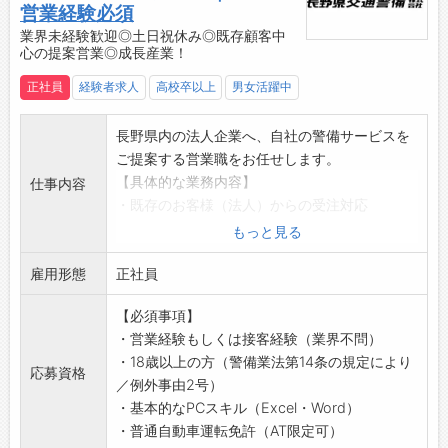
【変更の範囲】
営業経験必須
会社の定めた業務
業界未経験歓迎◎土日祝休み◎既存顧客中
心の提案営業◎成長産業！
正社員
経験者求人
高校卒以上
男女活躍中
長野県内の法人企業へ、自社の警備サービスを
ご提案する営業職をお任せします。
【具体的な業務内容】
仕事内容
・既存のお客様（法人）からの受注対応
・警備ニーズに応じたサービス提案
もっと見る
・見積書の作成
雇用形態
・自社の警備員へ案件の申し送り、業務内容の
正社員
説明など
【必須事項】
・新規のお客様へのご提案
・営業経験もしくは接客経験（業界不問）
※主に、既存のお客様へのご提案がメインとな
・18歳以上の方（警備業法第14条の規定により
ります。
応募資格
／例外事由2号）
※警備の需要も年々高くなっておりますので、
・基本的なPCスキル（Excel・Word）
提案のしやすさも魅力です。
・普通自動車運転免許（AT限定可）
＜担当エリア＞