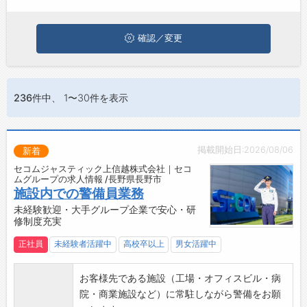
ジョブズゴーについて
確認／変更
会社概要
お問い合わせ
236件
中、 1〜30件を表示
よくあるご質問
掲載開始日:2026/08/06
新着
セコムジャスティック上信越株式会社｜セコ
ムグループの求人情報 /長野県長野市
施設内での警備員業務
未経験歓迎・大手グループ企業で安心・研
修制度充実
正社員
未経験者活躍中
高校卒以上
男女活躍中
お客様先である施設（工場・オフィスビル・病
院・商業施設など）に常駐しながら警備をお願