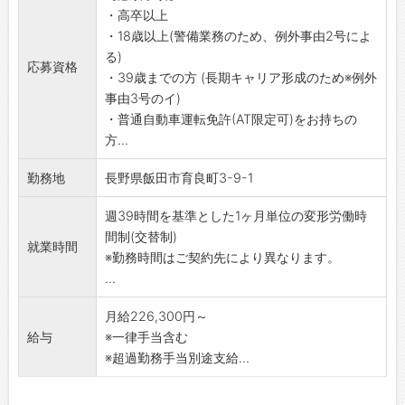
・高卒以上
各種建物センサーに何らかの異常(侵入・設備異
仕事を通じて多くの方から「ありがとう」の
・18歳以上(警備業務のため、例外事由2号によ
常・火災・救急など)が発生した際に、コントロ
言葉をかけていただくことで、人の役に立てて
る)
ールセンターから指示のもと対応
いることを実感すると、この仕事をやっていて
応募資格
・39歳までの方 (長期キャリア形成のため※例外
(2)ATM障害対応
よかったと思います。」
事由3号のイ)
金融機関のATM(現金自動預払機)に障害が発生
【こんな方はぜひ！】
・普通自動車運転免許(AT限定可)をお持ちの
した際の対応
◆人と話すことが好きな方
方...
(3)保守点検
◇明るく元気に行動できる方
未然に機器障害を防げるよう、各種セキュリテ
◆チームワークを大切に仕事に取り組める方
勤務地
長野県飯田市育良町3-9-1
ィ機器を定期的にチェックします。万一異常が
ある場合は、修理・交換を行います。
週39時間を基準とした1ヶ月単位の変形労働時
ーーーーーーーーーーーーーーーーー
間制(交替制)
就業時間
【充実の研修制度で初心者も安心】
※勤務時間はご契約先により異なります。
入社時はもちろん、定期的な研修でしっかりバ
...
ックアップします。
警備経験や知識がない方も業務は、マニュアル
月給226,300円～
化されていますので半月～1ヶ月程度で「守りの
給与
※一律手当含む
プロフェッショナル」に！1つ1つ身につけてい
※超過勤務手当別途支給...
きましょう。
【仕事のやりがい】