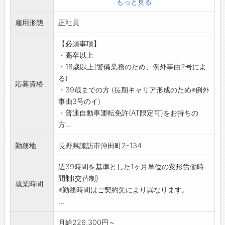
もっと見る
いち早く異常の兆候を発見することが重要で、
雇用形態
犯人逮捕や撃退が目的ではありません。
正社員
【具体的には】
【必須事項】
(1)緊急対処
・高卒以上
各種建物センサーに何らかの異常(侵入・設備異
・18歳以上(警備業務のため、例外事由2号によ
常・火災・救急など)が発生した際に、コントロ
る)
ールセンターから指示のもと対応
応募資格
・39歳までの方 (長期キャリア形成のため※例外
(2)ATM障害対応
事由3号のイ)
金融機関のATM(現金自動預払機)に障害が発生
・普通自動車運転免許(AT限定可)をお持ちの
した際の対応
方...
(3)保守点検
未然に機器障害を防げるよう、各種セキュリテ
勤務地
長野県諏訪市沖田町2-134
ィ機器を定期的にチェックします。万一異常が
ある場合は、修理・交換を行います。
週39時間を基準とした1ヶ月単位の変形労働時
ーーーーーーーーーーーーーーーーー
間制(交替制)
就業時間
【充実の研修制度で初心者も安心】
※勤務時間はご契約先により異なります。
入社時はもちろん、定期的な研修でしっかりバ
...
ックアップします。
警備経験や知識がない方も業務は、マニュアル
月給226,300円～