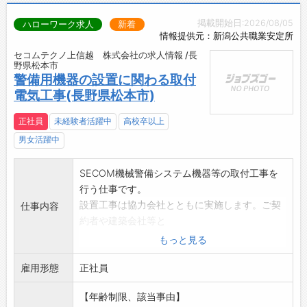
掲載開始日:2026/08/05
ハローワーク求人
新着
情報提供元：新潟公共職業安定所
セコムテクノ上信越 株式会社の求人情報 /長
野県松本市
警備用機器の設置に関わる取付
電気工事(長野県松本市)
正社員
未経験者活躍中
高校卒以上
男女活躍中
SECOM機械警備システム機器等の取付工事を
行う仕事です。
設置工事は協力会社とともに実施します。ご契
仕事内容
約者や建築会社等と
調整を行いながら工事が計画通りに行われてい
もっと見る
るかなど管理もしま
雇用形態
す。
正社員
また大型ビルなど大規模施設については、建築
【年齢制限、該当事由】
施工・設備施工を行