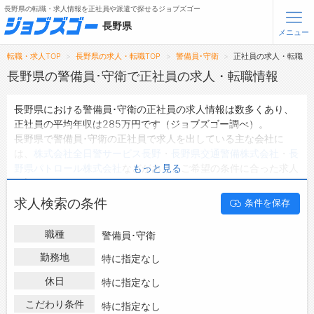
長野県の転職・求人情報を正社員や派遣で探せるジョブズゴー
長野県
メニュー
転職・求人TOP
長野県の求人・転職TOP
警備員･守衛
正社員の求人・転職
無料会員登録
ログイン
長野県の警備員･守衛で正社員の求人・転職情報
長野県における警備員･守衛の正社員の求人情報は数多くあり、
メニュー
正社員の平均年収は285万円です（ジョブズゴー調べ）。
長野県で警備員･守衛の正社員で求人を出している主な会社に
トップ
は、
株式会社全日警サービス長野
・
長野県交通警備株式会社
・
長
詳細情報で求人を探す
野県パトロール株式会社
などがあり、ご希望の条件に合った求人
もっと見る
タップで簡単に求人を探す
を探すことできます。
長野県の地域密着型の求人サイトであるジョブズゴーでは長野県
【初めての方へ】
求人検索の条件
条件を保存
の正社員として働ける警備員･守衛の求人情報を115件取り扱って
長野県の求人検索で選ばれる理由
います。
職種
警備員･守衛
ハローワークにはない求人も多数扱っており、転職だけでなく、
転職支援サービスについて
第二新卒から50代・60代以上の方の再就職も可能です。 長野県
勤務地
特に指定なし
で警備員･守衛の正社員の求人・転職情報を探している方は、ぜ
転職支援サービス
休日
特に指定なし
ひ興味のある職種に応募してみてくださいね。
転職ノウハウ(応募書類の書き方・面接対策など)
こだわり条件
特に指定なし
転職・採用コラム