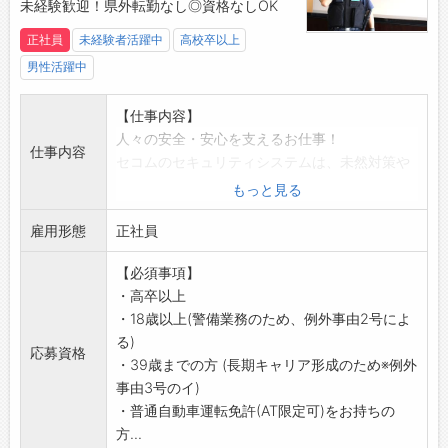
【業務の変更範囲】
未経験歓迎！県外転勤なし◎資格なしOK
会社の定める業務
正社員
未経験者活躍中
高校卒以上
【おすすめポイント】
男性活躍中
景気の影響に左右されにくい警備業界。
未経験からでもチャレンジできる環境です！
【仕事内容】
人々の安全・安心を支えるお仕事！
仕事内容
セコムのセキュリティシステムは、未然対策や
被害拡大の防止が目的。
もっと見る
いち早く異常の兆候を発見することが重要で、
雇用形態
犯人逮捕や撃退が目的ではありません。
正社員
【具体的には】
【必須事項】
(1)緊急対処
・高卒以上
各種建物センサーに何らかの異常(侵入・設備異
・18歳以上(警備業務のため、例外事由2号によ
常・火災・救急など)が発生した際に、コントロ
る)
ールセンターから指示のもと対応
応募資格
・39歳までの方 (長期キャリア形成のため※例外
(2)ATM障害対応
事由3号のイ)
金融機関のATM(現金自動預払機)に障害が発生
・普通自動車運転免許(AT限定可)をお持ちの
した際の対応
方...
(3)保守点検