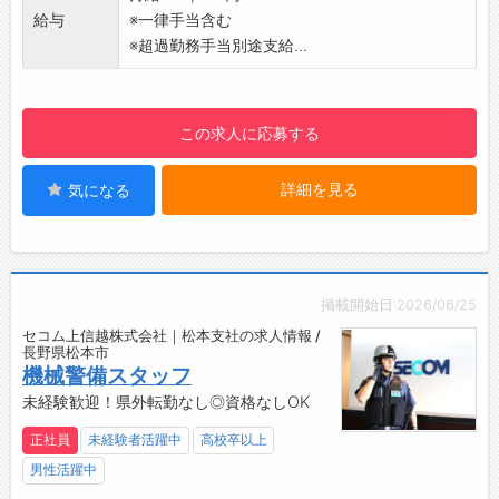
化されていますので半月～1ヶ月程度で「守りの
給与
※一律手当含む
プロフェッショナル」に！1つ1つ身につけてい
※超過勤務手当別途支給...
きましょう。
【仕事のやりがい】
堅苦しいイメージの警備業ですが、現場では人
この求人に応募する
との触れ合いもあり、感謝の言葉をいただける
等やりがいを感じられます。安全・安心を支え
詳細を見る
気になる
るセコムの一員として高い社会貢献性を実感で
きるお仕事です。
【ポイント】
・業界最大手セコムグループ
・毎年最大10連休＋6連休あり
掲載開始日:2026/06/25
・未経験入社が90%以上！研修制度も充実
セコム上信越株式会社｜松本支社の求人情報 /
・大手ならではの手厚い手当と福利厚生
長野県松本市
・社会情勢・景気の影響を受けにくい
機械警備スタッフ
【業務の変更範囲】
未経験歓迎！県外転勤なし◎資格なしOK
会社の定める業務
正社員
未経験者活躍中
高校卒以上
【おすすめポイント】
男性活躍中
景気の影響に左右されにくい警備業界。
未経験からでもチャレンジできる環境です！