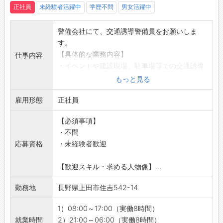
正社員
未経験者活躍中
学歴不問
男女活躍中
警備会社にて、交通誘導警備員をお願いしま
す。
【具体的な業務内容】
仕事内容
・イベントや建設現場、駐車場等での交通誘導
警備をお任せします。
もっと見る
※変更の範囲：管制業務、事務、営業及び会社
雇用形態
の定める業務
正社員
【研修制度】
【必須事項】
・入社後3～4日間の研修で、誘導技術や警備業
・不問
法を身につけます。
応募資格
・未経験者歓迎
・慣れるまで先輩社員がしっかりサポートいた
します◎
【歓迎スキル・求める人物像】...
【ステップアップ】
・警備業を経験後、管理職や営業職など、自分
勤務地
長野県上田市住吉542-14
のやりたいことを実現できる環境です。
【職場の雰囲気】
1）08:00～17:00（実働8時間）
・社員からの提案で実現した事業の実績が多数
就業時間
2）21:00～06:00（実働8時間）