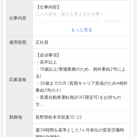
【仕事内容】
人々の安全・安心を支えるお仕事！
仕事内容
セコムのセキュリティシステムは、未然対策や
被害拡大の防止が目的。
もっと見る
いち早く異常の兆候を発見することが重要で、
雇用形態
犯人逮捕や撃退が目的ではありません。
正社員
【具体的には】
【必須事項】
(1)緊急対処
・高卒以上
各種建物センサーに何らかの異常(侵入・設備異
・18歳以上(警備業務のため、例外事由2号によ
常・火災・救急など)が発生した際に、コントロ
る)
ールセンターから指示のもと対応
応募資格
・39歳までの方 (長期キャリア形成のため※例外
(2)ATM障害対応
事由3号のイ)
金融機関のATM(現金自動預払機)に障害が発生
・普通自動車運転免許(AT限定可)をお持ちの
した際の対応
方...
(3)保守点検
未然に機器障害を防げるよう、各種セキュリテ
勤務地
長野県松本市双葉10-22
ィ機器を定期的にチェックします。万一異常が
ある場合は、修理・交換を行います。
週39時間を基準とした1ヶ月単位の変形労働時
ーーーーーーーーーーーーーーーーー
間制(交替制)