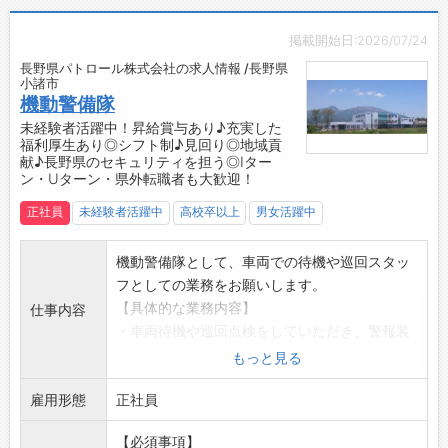
【やりがい】
・機動警備隊として、直接お客様と接し、「あ
掲載開始日:2026/07/24
りがとう」のお声をいただくことで、社会貢献
長野県パトロール株式会社の求人情報 /長野県
を感じられるやりがいのある仕事です。
小諸市
・安全を守る使命感とお客様の信頼を得ること
機動警備隊
で、日々の業務に誇りを持って取り組めます。
未経験者活躍中！昇給賞与あり♪充実した
福利厚生あり◎シフト制♪見回り◎地域貢
【職場の雰囲気】
献♪長野県のセキュリティを担う◎Iター
・和やかな雰囲気の職場で、社歴や部署に関係
ン・Uターン・県外転職者も大歓迎！
なく、皆が笑顔で交流しています♪
正社員
未経験者活躍中
高校卒以上
男女活躍中
・若い勢力の新卒からキャリア20年以上のベテ
ランまで、幅広い年齢層が活躍している職場で
す！
機動警備隊として、車両での待機や巡回スタッ
・チームワークを大切にし、協力しながら働く
フとしての業務をお願いします。
環境が整っています◎
【具体的な業務内容】
仕事内容
【先輩社員の声】
・車両待機や巡回点検をしていただき、警報装
■警備事業本部 機動警備隊
置が作動した際に、会社・事務所・個人宅へ急
もっと見る
「周りの上司と先輩に恵まれ、仲間や会社のた
行し、異常の確認・処置をしていただきます。
めに働けることにやりがいを感じています。
雇用形態
◎対応範囲は決められており、遠距離への出動
正社員
仕事を通じて多くの方から「ありがとう」の
は基本的にありませんので、無理なく継続的に
【必須事項】
言葉をかけていただくことで、人の役に立てて
働くことができます！