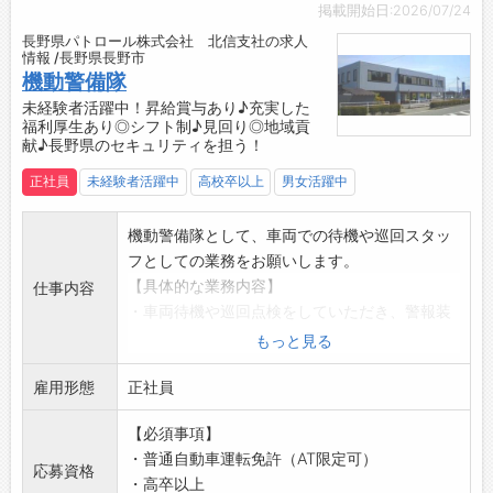
・機動警備隊として、直接お客様と接し、「あ
掲載開始日:2026/07/24
りがとう」のお声をいただくことで、社会貢献
長野県パトロール株式会社 北信支社の求人
を感じられるやりがいのある仕事です。
情報 /長野県長野市
・安全を守る使命感とお客様の信頼を得ること
機動警備隊
で、日々の業務に誇りを持って取り組めます。
未経験者活躍中！昇給賞与あり♪充実した
福利厚生あり◎シフト制♪見回り◎地域貢
【職場の雰囲気】
献♪長野県のセキュリティを担う！
・和やかな雰囲気の職場で、社歴や部署に関係
なく、皆が笑顔で交流しています♪
正社員
未経験者活躍中
高校卒以上
男女活躍中
・若い勢力の新卒からキャリア20年以上のベテ
ランまで、幅広い年齢層が活躍している職場で
機動警備隊として、車両での待機や巡回スタッ
す！
フとしての業務をお願いします。
・チームワークを大切にし、協力しながら働く
【具体的な業務内容】
仕事内容
環境が整っています◎
・車両待機や巡回点検をしていただき、警報装
【先輩社員の声】
置が作動した際に、会社・事務所・個人宅へ急
もっと見る
■警備事業本部 機動警備隊
行し、異常の確認・処置をしていただきます。
「周りの上司と先輩に恵まれ、仲間や会社のた
雇用形態
◎対応範囲は決められており、遠距離への出動
正社員
めに働けることにやりがいを感じています。
は基本的にありませんので、無理なく継続的に
仕事を通じて多くの方から「ありがとう」の
【必須事項】
働くことができます！
言葉をかけていただくことで、人の役に立てて
・普通自動車運転免許（AT限定可）
【おすすめポイント】
応募資格
いることを実感すると、この仕事をやっていて
・高卒以上
◆未経験からでもキャリアアップできる環境で