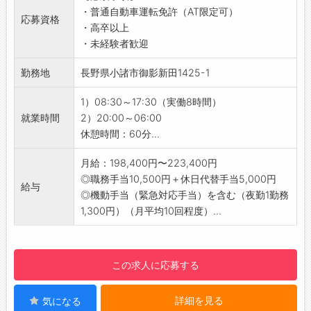
・普通自動車運転免許（AT限定可）
いることを実感すると、この仕事をやっていて
【おすすめポイント】
応募資格
・高卒以上
よかったと思います。」
◆未経験からでもキャリアアップできる環境で
・未経験者歓迎
【こんな方はぜひ！】
す！
◆人と話すことが好きな方
・丁寧な研修が用意されており、資格や経験が
勤務地
長野県小諸市御影新田1425-1
◇明るく元気に行動できる方
なくても安心してスタートできます◎
◆チームワークを大切に仕事に取り組める方
・前職の経験を問わず、未経験からでも正社員
1）08:30～17:30（実働8時間）
としてのキャリアを築くことが可能です。
就業時間
2）20:00～06:00
【研修制度】
休憩時間：60分...
◇充実のサポート体制あり！
・「お客様の安心・安全を守る」ことを使命
月給：198,400円〜223,400円
に、プロとして研修は欠かせません！
◎職務手当10,500円＋休日代替手当5,000円
給与
・入社時に警備員研修を行いますので、初めて
◎機動手当（緊急対応手当）を含む（夜勤1勤務
の方も安心してスタートできます。
1,300円）（月平均10回程度）...
・研修後も先輩社員がサポートし、実務を通し
て段階的にスキルを習得できる環境です◎
【ステップアップ】
この求人に応募する
◆資格支援制度あり！
・資格支援制度を活用し、資格取得により給与
詳細を見る
気になる
アップが可能です♪