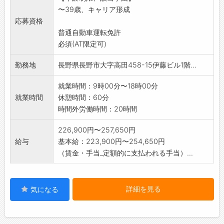
〜39歳、キャリア形成
なっているゼネコン・サブコンと調整しながら
応募資格
工事を行います。
普通自動車運転免許
〈業務例〉
必須(AT限定可)
・警備システム機器の取付工事
・協力会社の安全管理
勤務地
長野県長野市大字高田458-15伊藤ビル1階...
・施工前の現場調査、施工後のシステムチェ
ック
就業時間：9時00分〜18時00分
・売上管理等の事務処理
就業時間
休憩時間：60分
時間外労働時間：20時間
226,900円〜257,650円
給与
基本給：223,900円〜254,650円
（賃金・手当_定額的に支払われる手当）...
詳細を見る
気になる