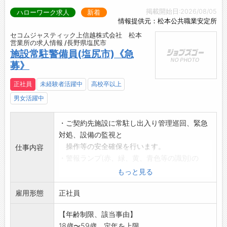
掲載開始日:2026/08/05
ハローワーク求人
新着
情報提供元：松本公共職業安定所
セコムジャスティック上信越株式会社 松本
営業所の求人情報 /長野県塩尻市
施設常駐警備員(塩尻市)《急
募》
正社員
未経験者活躍中
高校卒以上
男女活躍中
・ご契約先施設に常駐し出入り管理巡回、緊急
対処、設備の監視と
操作等の安全確保を行います。
仕事内容
・警報ランプ(赤、緑、黄、青色等の識別)の
他、警報音、物音を
もっと見る
聞き分け的確に対処します。
雇用形態
・イベント警備
正社員
(J3ホームゲーム、スポーツイベント、花火
【年齢制限、該当事由】
大会 等)
18歳〜59歳、定年を上限