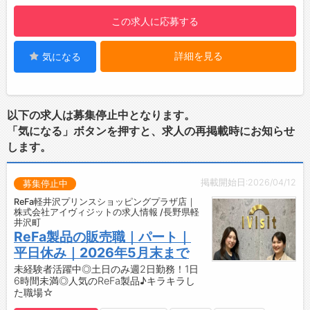
♪
この求人に応募する
【職場の雰囲気】
・人間関係も良好で、働きやすい環境づくりを
詳細を見る
気になる
大切にしています◎
・分からないことや確認事項も相談しやすい環
境です！
【やりがい】
以下の求人は募集停止中となります。
・清掃後の綺麗なお部屋で、お客様が快適に過
「気になる」ボタンを押すと、求人の再掲載時にお知らせ
ごせる喜びを感じられます♪
します。
・細やかな気配りや経験を活かして活躍できま
す！
掲載開始日:2026/04/12
募集停止中
【こんな方にオススメ♪】
◇ホテル清掃チェッカーの経験を活かしたい方
ReFa軽井沢プリンスショッピングプラザ店｜
株式会社アイヴィジットの求人情報 /長野県軽
◆適度な運動をしたい方
井沢町
◇体を動かすことが好きな方
ReFa製品の販売職｜パート｜
◆丁寧な仕事が得意な方
平日休み｜2026年5月末まで
◇チームワークを大切にできる方
未経験者活躍中◎土日のみ週2日勤務！1日
◆もくもくコツコツ作業が好きな方
6時間未満◎人気のReFa製品♪キラキラし
た職場☆
軽井沢の落ち着いたホテルで、これまでの経験