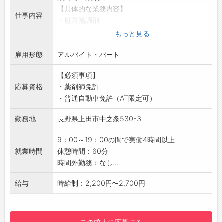
【具体的な業務内容】
仕事内容
・処方箋調剤
・医薬品の販売、接客
もっと見る
・品出し
雇用形態
・清掃など
アルバイト・パート
【おすすめポイント】
【必須事項】
店内は明るい雰囲気でアットホームな職場にな
応募資格
・薬剤師免許
ります。
・普通自動車免許（AT限定可）
【やりがい】
地元の方々に長年愛されている薬局です。
勤務地
長野県上田市中之条530-3
【研修制度・ステップアップ】
OJTで徐々にお仕事をお任せします。
9：00～19：00の間で実働4時間以上
【職場の雰囲気・社風】
就業時間
休憩時間：60分
仕事におけるリスク軽減のための最新の機械導
時間外勤務：なし...
入や店内のリフォーム、レイアウト変更などを
して仕事環境を整えております。
給与
時給制：2,200円〜2,700円
【働き方に関して】
・始業、終業、昼休み時間の相談に応じます。
・終業時の来客などで遅くなった場合、その分
この求人に応募する