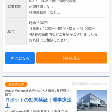
9:30～19:30の間で4時間程度
・シフトは柔軟対応。子育てや家庭優先の調整
就業時間
休憩時間：なし
もOK！プライベートも大切にできます♪
時間外勤務：なし...
【安心のサポート体制】
・先輩スタッフがイチから丁寧にレクチャーし
時給1500円
ます◎
月収例）1500円×4時間×12日＝72,000円
給与
・陶器や雑貨の知識は入社後に少しずつ覚えれ
※扶養の範囲内などご希望がございましたら、
ば大丈夫♪
お気軽にご相談ください。
・販売未経験の方も、安心してお仕事を始めら
れます！
【ノルマ・買取なし】
詳細を見る
気になる
・販売ノルマや商品の買取は一切ありません！
・自分のペースで接客を楽しめる環境です♪
【やりがい】
・お客様の「ステキ！」という言葉や笑顔を直
掲載開始日:2025/02/24
接感じられます◎
募集停止中
・和食器や雑貨の知識が自然と身につくお仕事
AssistMotion株式会社の求人情報 /長野県上
田市
です！
ロボットの効果検証｜理学療法
・落ち着いた空間で、自分らしく働けます♪
士
【職場の雰囲気】
ベンチャー企業！経験者求人！週休二日