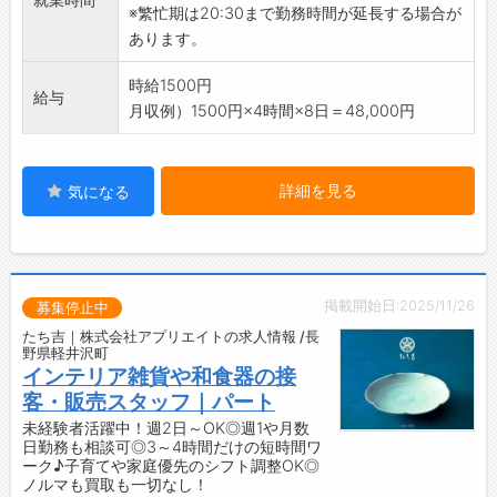
お客様に販売しやすい♪
※繁忙期は20:30まで勤務時間が延長する場合が
【未経験でも安心スタート◎】
あります。
・入社後は、Web研修4日間＋現場研修1日間あ
り！（研修中も時給は同じ◎）
時給1500円
給与
・美容業界が初めての方も、丁寧なサポートで
月収例）1500円×4時間×8日＝48,000円
しっかり学べます♪
【職場の雰囲気】
・幅広い年代のスタッフが活躍中♪
詳細を見る
気になる
【こんな方にピッタリ◎】
◇ReFa製品が好きな方
◆美容家電に興味がある方
◇お客様とお話しすることが好きな方
掲載開始日:2025/11/26
◆美容についてもっと詳しくなりたい方
募集停止中
◎書類選考後の面接は、ZoomによるWeb面談
たち吉｜株式会社アプリエイトの求人情報 /長
野県軽井沢町
になります！
インテリア雑貨や和食器の接
変更範囲：接客・営業・訪問・事務・電話対
客・販売スタッフ｜パート
応・イベント・調査・その他当社の定める業務
未経験者活躍中！週2日～OK◎週1や月数
への配置転換の可能性あり
日勤務も相談可◎3～4時間だけの短時間ワ
ーク♪子育てや家庭優先のシフト調整OK◎
ノルマも買取も一切なし！