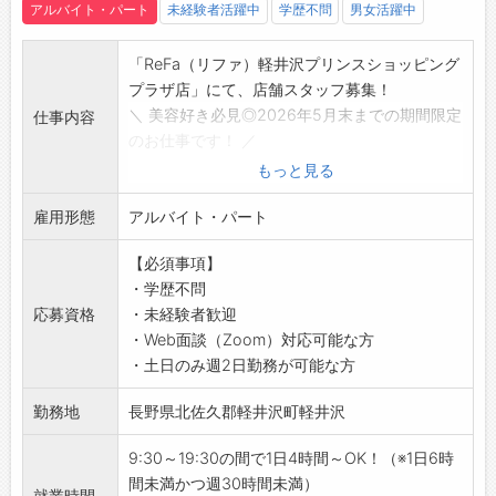
を活かして働いてみませんか？
アルバイト・パート
未経験者活躍中
学歴不問
男女活躍中
「ReFa（リファ）軽井沢プリンスショッピング
プラザ店」にて、店舗スタッフ募集！
＼ 美容好き必見◎2026年5月末までの期間限定
仕事内容
のお仕事です！ ／
【具体的な業務内容】
もっと見る
・来店されたお客様へ笑顔でご案内♪
雇用形態
・ReFaの美容アイテムを実際に使ってもらいな
アルバイト・パート
がら、商品の魅力をPR☆
【必須事項】
・合間の時間には、商品等の整理整頓もお願い
・学歴不問
します！
応募資格
・未経験者歓迎
【おすすめポイント♪】
・Web面談（Zoom）対応可能な方
・お店はアウトレットモール内の好立地◎仕事
・土日のみ週2日勤務が可能な方
終わりにショッピングも楽しめちゃう！
・扱う商品はギフトやプレゼントで大人気の
勤務地
長野県北佐久郡軽井沢町軽井沢
ReFaのみで、覚えることが少ないのは魅力の1
つ◎
9:30～19:30の間で1日4時間～OK！（※1日6時
・アウトレットならではのお得な商品も多く、
間未満かつ週30時間未満）
就業時間