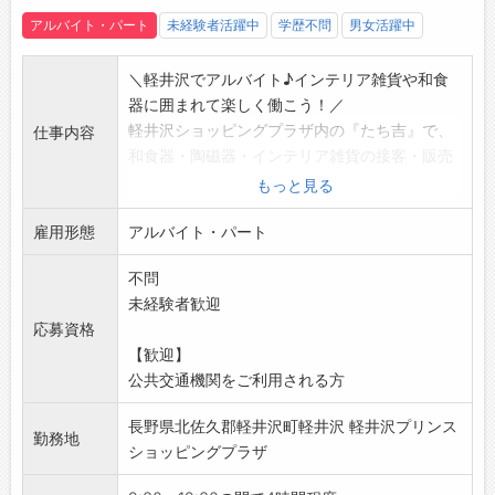
アルバイト・パート
未経験者活躍中
学歴不問
男女活躍中
＼軽井沢でアルバイト♪インテリア雑貨や和食
器に囲まれて楽しく働こう！／
軽井沢ショッピングプラザ内の『たち吉』で、
仕事内容
和食器・陶磁器・インテリア雑貨の接客・販売
スタッフを大募集！
もっと見る
未経験でも安心◎食器や雑貨が好きな方なら、
雇用形態
きっと楽しみながら働けるお仕事です♪
アルバイト・パート
【具体的な業務内容】
不問
・和食器、陶磁器、インテリア雑貨の接客・販
未経験者歓迎
売
応募資格
・商品の梱包や陳列、売場づくり
【歓迎】
・入荷商品の整理や発注など、店舗運営のサポ
公共交通機関をご利用される方
ート
【おすすめポイント】
長野県北佐久郡軽井沢町軽井沢 軽井沢プリンス
・朝・昼・夜の3～4時間程度のお仕事です！
勤務地
ショッピングプラザ
・週2日からOK！週1日や月に数日の勤務もご相
談ください◎