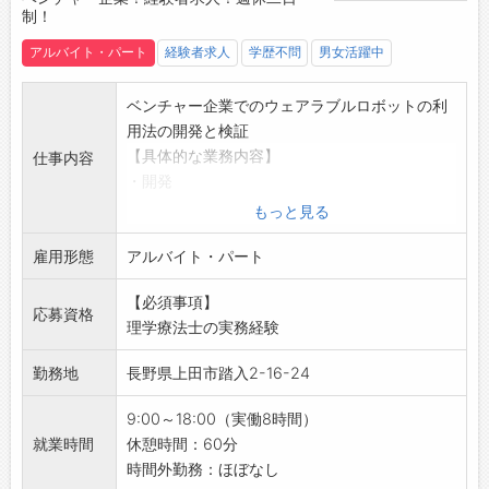
・スタッフ同士の会話も多く、和やかで明るい
制！
職場です♪
・主婦主夫の方も活躍できる環境で、家庭との
アルバイト・パート
経験者求人
学歴不問
男女活躍中
両立もバッチリ◎
【会社について】
ベンチャー企業でのウェアラブルロボットの利
・京都に創業270年を誇る老舗和食器ブラン
用法の開発と検証
ド！
【具体的な業務内容】
仕事内容
・全国で愛される伝統と品質を守り続けていま
・開発
す◎
リハビリの応用展開の開発
もっと見る
【こんな方におすすめ！】
機構設計
◇食器や陶器が好きな方
雇用形態
・検証
アルバイト・パート
◇人と話すことや接客が好きな方
利用方法の開発
【必須事項】
◇テーブルコーディネートに興味がある方
データ収集
応募資格
理学療法士の実務経験
◇落ち着いた雰囲気の中で笑顔で働きたい方
改善方法の作成
◇軽井沢でアルバイト・パートを探している方
報告書作成
勤務地
長野県上田市踏入2-16-24
9:00～18:00（実働8時間）
就業時間
休憩時間：60分
時間外勤務：ほぼなし