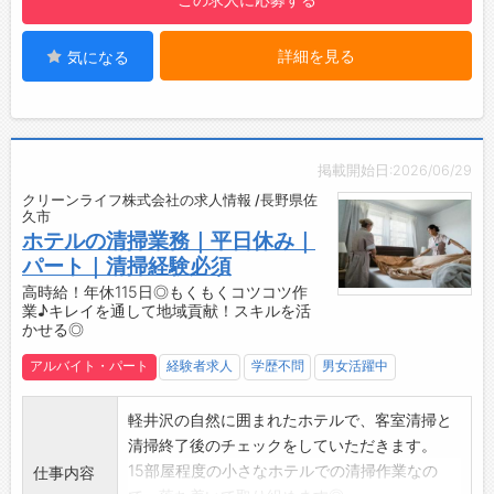
を後日早く帰るなど調整しています。
【社内設備】
詳細を見る
気になる
・社用車あり
・薬剤監査システム・散剤監査システムなどの
仕事におけるリスク軽減のための機械導入や、
電子薬歴・自動錠剤分包機・自動散剤分包機・
軟膏練り機等 薬剤師の仕事環境を整えており
掲載開始日:2026/06/29
ます。
クリーンライフ株式会社の求人情報 /長野県佐
久市
ホテルの清掃業務｜平日休み｜
パート｜清掃経験必須
高時給！年休115日◎もくもくコツコツ作
業♪キレイを通して地域貢献！スキルを活
かせる◎
アルバイト・パート
経験者求人
学歴不問
男女活躍中
軽井沢の自然に囲まれたホテルで、客室清掃と
清掃終了後のチェックをしていただきます。
15部屋程度の小さなホテルでの清掃作業なの
仕事内容