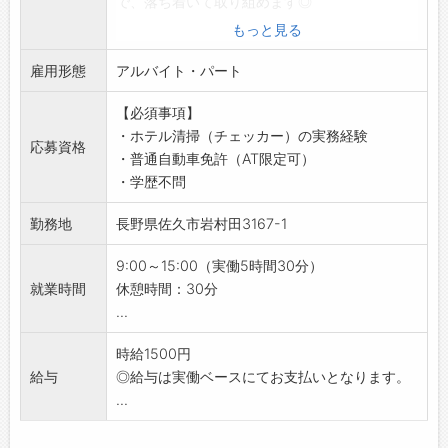
で、落ち着いて取り組めます◎
【具体的な業務内容】
もっと見る
■清掃業務
雇用形態
・お風呂、洗面台、トイレなど水回りの清掃
アルバイト・パート
・使用済みタオルやリネン類の回収
【必須事項】
・新しいタオルやアメニティの補充
・ホテル清掃（チェッカー）の実務経験
・ベッドメイク（シーツ交換など）
応募資格
・普通自動車免許（AT限定可）
・客室や廊下の掃除機がけ
・学歴不問
■チェッカー業務
・清掃完了後の客室チェック
勤務地
長野県佐久市岩村田3167-1
◎2～3名の1チームで作業を行います♪
【おすすめポイント】
9:00～15:00（実働5時間30分）
・うれしい高時給♪これまでのホテル清掃経験
就業時間
休憩時間：30分
を活かして働けます！
...
・小規模ホテルのため、落ち着いて丁寧な仕事
ができます。
時給1500円
・チーム制で協力しながら業務を進められる環
給与
◎給与は実働ベースにてお支払いとなります。
境です◎
...
【研修制度】
・丁寧に指導いたしますので、ご安心ください