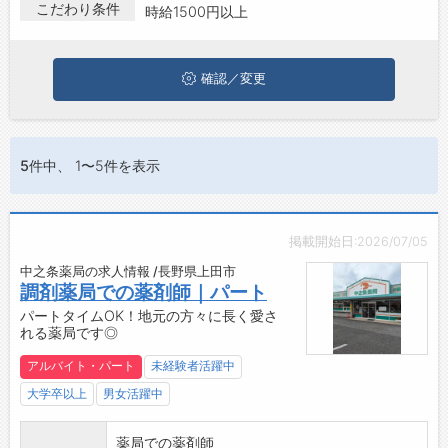
している方は、ぜひ興味のある職種に応募してみてくださいね。
こだわり条件
時給1500円以上
ジョブズゴーについて
確認／変更
会社概要
お問い合わせ
よくあるご質問
5件
中、 1〜5件を表示
掲載開始日:2026/07/05
中之条薬局の求人情報 /長野県上田市
調剤薬局での薬剤師｜パート
パートタイムOK！地元の方々に長く愛さ
れる薬局です◎
アルバイト・パート
未経験者活躍中
大学卒以上
男女活躍中
薬局での薬剤師