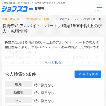
長野県の転職・求人情報を正社員や派遣で探せるジョブズゴー
長野県
メニュー
転職・求人TOP
長野県の求人・転職TOP
アルバイト・パート／時給1500円以上
無料会員登録
ログイン
長野県のアルバイト・パート／時給1500円以上の求
人・転職情報
メニュー
長野県における時給1500円以上のアルバイト・パートの求人情
報は数多くあり、アルバイト・パートの平均時給は1,700円です
トップ
（ジョブズゴー調べ）。
詳細情報で求人を探す
長野県で時給1500円以上のアルバイト・パートで求人を出して
タップで簡単に求人を探す
いる主な会社には、
株式会社ヒューマンインデックス
・
株式会社
もっと見る
ヒューマンインデックス 長野営業所
・
株式会社PNF
などがあ
【初めての方へ】
長野県の求人検索で選ばれる理由
り、ご希望の条件に合った求人を探すことできます。
求人検索の条件
条件を保存
長野県の地域密着型の求人サイトであるジョブズゴーでは長野県
のアルバイト・パートとして働ける求人情報を5件取り扱ってい
転職支援サービスについて
職種
特に指定なし
ます。
ハローワークにはない求人も多数扱っており、転職だけでなく、
勤務地
特に指定なし
転職支援サービス
第二新卒から50代・60代以上の方の再就職も可能です。 長野県
転職ノウハウ(応募書類の書き方・面接対策など)
休日
特に指定なし
で時給1500円以上のアルバイト・パートの求人・転職情報を探
転職・採用コラム