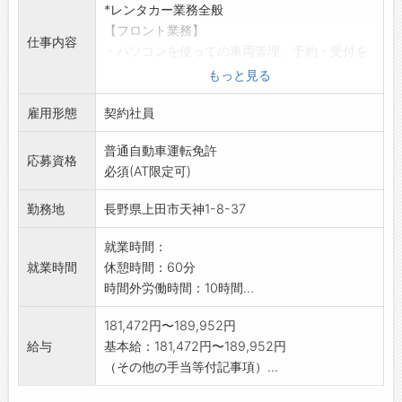
*レンタカー業務全般
【フロント業務】
仕事内容
・パソコンを使っての車両管理、予約・受付を
します。
もっと見る
・貸出、返却時の車両説明等、接客業務を行い
雇用形態
ます。
契約社員
【洗車・回送業務】
普通自動車運転免許
・返却された車両の外内を洗車機、スチーム、
応募資格
必須(AT限定可)
掃除機を使って
きれいにします。
勤務地
長野県上田市天神1-8-37
・他店舗との車両入替のため運転業務を行いま
す。
就業時間：
変更範囲:変更なし
就業時間
休憩時間：60分
時間外労働時間：10時間...
181,472円〜189,952円
給与
基本給：181,472円〜189,952円
（その他の手当等付記事項）...