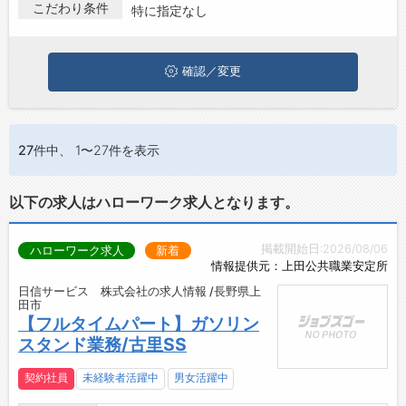
は、ぜひ興味のある職種に応募してみてくださいね。
こだわり条件
特に指定なし
ジョブズゴーについて
確認／変更
会社概要
お問い合わせ
よくあるご質問
27件
中、 1〜27件を表示
以下の求人はハローワーク求人となります。
掲載開始日:2026/08/06
ハローワーク求人
新着
情報提供元：上田公共職業安定所
日信サービス 株式会社の求人情報 /長野県上
田市
【フルタイムパート】ガソリン
スタンド業務/古里SS
契約社員
未経験者活躍中
男女活躍中