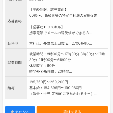
【仕事内容は交通誘導の警備員です】
【年齢制限、該当事由】
・NTT通信工事の他、各種工事現場における交
60歳〜、高齢者等の特定年齢層の雇用促進
通誘導
応募資格
・スーパー等店舗の駐車場の案内
【必要なＰＣスキル】
【即戦力の方も求む!】
携帯電話でメールの送受信ができる方...
・経験のある方は、即戦力として働いていただ
けます
勤務地
本社は、長野県上田市塩川2700番地7...
【概ね現場へ直行直帰です】
※60歳以上専用求人
就業時間：8時00分〜17時00分 8時30分〜17時
変更範囲:変更なし
30分 21時00分〜6時00分
就業時間
休憩時間：60分
時間外労働時間：20時間...
185,760円〜259,200円
給与
基本給：184,896円〜190,080円
（賃金・手当_定額的に支払われる手当）...
詳細を見る
気になる