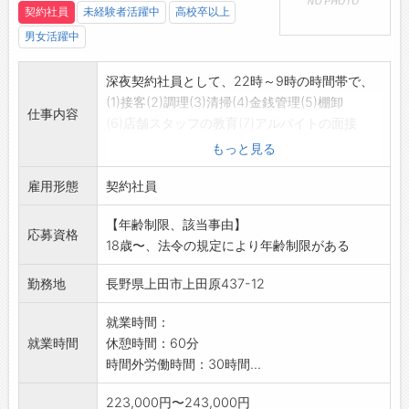
契約社員
未経験者活躍中
高校卒以上
男女活躍中
深夜契約社員として、22時～9時の時間帯で、
(1)接客(2)調理(3)清掃(4)金銭管理(5)棚卸
仕事内容
(6)店舗スタッフの教育(7)アルバイトの面接
などを行って頂くお仕事です。
もっと見る
変更範囲:変更なし
雇用形態
契約社員
【年齢制限、該当事由】
応募資格
18歳〜、法令の規定により年齢制限がある
勤務地
長野県上田市上田原437-12
就業時間：
就業時間
休憩時間：60分
時間外労働時間：30時間...
223,000円〜243,000円