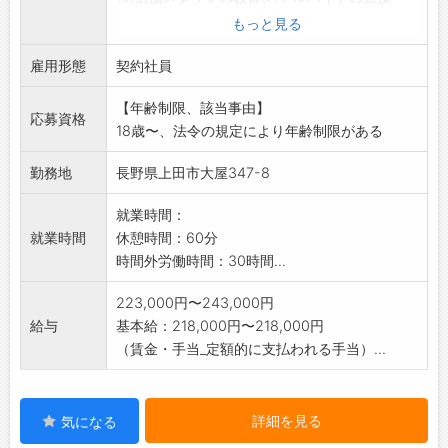
などを行って頂くお仕事です。
もっと見る
変更範囲:変更なし
雇用形態
契約社員
【年齢制限、該当事由】
応募資格
18歳〜、法令の規定により年齢制限がある
勤務地
長野県上田市大屋347-8
就業時間：
就業時間
休憩時間：60分
時間外労働時間：30時間...
223,000円〜243,000円
給与
基本給：218,000円〜218,000円
（賃金・手当_定額的に支払われる手当）...
詳細を見る
気になる