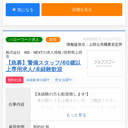
詳細を見る
気になる
掲載開始日:2026/08/01
ハローワーク求人
新着
情報提供元：上田公共職業安定所
株式会社 MS・NEXTの求人情報 /長野県上田
市
【急募】警備スタッフ/60歳以
上専用求人/未経験歓迎
契約社員
未経験者活躍中
男女活躍中
【未経験の方も歓迎致します!】
・体の動くうちは働きたい方、ご相談ください
仕事内容
・一生現役、応援!60代、70代の方も多く活躍
しています
もっと見る
・安心の研修制度あり、国家資格保有者が丁寧
雇用形態
に指導します
契約社員