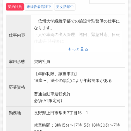
契約社員
未経験者活躍中
男女活躍中
・信州大学繊維学部での施設常駐警備の仕事に
なります。
・人や車両の出入管理、巡回、緊急対応、日報
仕事内容
作成等(時程表に
基づいた勤務シフト)
もっと見る
・入社後は本社(松本)にて2～3週間の新入社員
雇用形態
研修(警備員
契約社員
教育)を受けていただきます。(宿泊施設あり)
【年齢制限、該当事由】
そのなかで、
18歳〜、法令の規定により年齢制限がある
警備の基本となる機械警備に関する事項も学
応募資格
んでいただきます。
普通自動車運転免許
※就業先への直接連絡はご遠慮ください。
必須(AT限定可)
変更範囲:会社の定める業務
勤務地
長野県上田市常田3丁目15―1...
就業時間：8時15分〜17時15分 18時30分〜7時