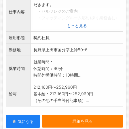
だきます。
・セルフレジのご案内
仕事内容
・フィッティングルーム応対(採寸業務含む)
・パンツのお直し(ミシンでの縫製作業あり)
もっと見る
・商品整理
雇用形態
・商品陳列
契約社員
・清掃 など
勤務地
長野県上田市国分字上沖80-6
*雇用後の仕事の変更範囲:変更無し
*仕事内容の詳細と詳しい労働条件につきまし
就業時間：
ては、面接時にご
就業時間
休憩時間：90分
説明いたします。ご不明な点は当日お伺い
時間外労働時間：10時間...
いたします。
212,160円〜252,960円
給与
基本給：212,160円〜252,960円
（その他の手当等付記事項）...
詳細を見る
気になる