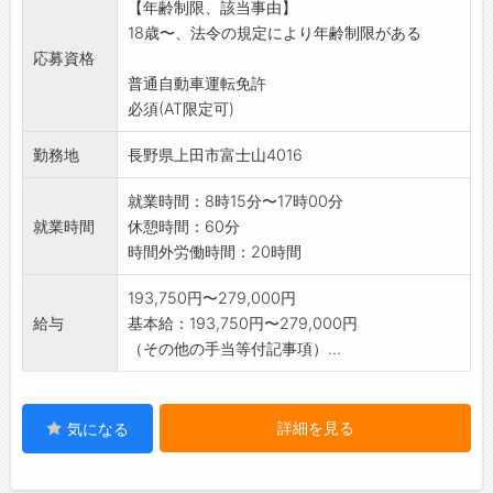
【年齢制限、該当事由】
す。
18歳〜、法令の規定により年齢制限がある
変更範囲:変更なし
応募資格
普通自動車運転免許
必須(AT限定可)
勤務地
長野県上田市富士山4016
就業時間：8時15分〜17時00分
就業時間
休憩時間：60分
時間外労働時間：20時間
193,750円〜279,000円
給与
基本給：193,750円〜279,000円
（その他の手当等付記事項）...
詳細を見る
気になる