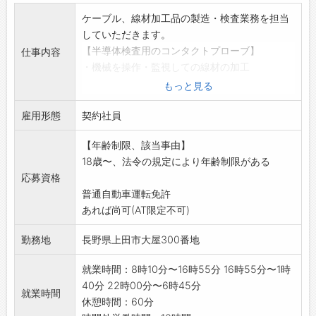
ケーブル、線材加工品の製造・検査業務を担当
していただきます。
【半導体検査用のコンタクトプローブ】
仕事内容
・機械を操作・監視しての線材の加工
・顕微鏡を用いた製品の外観検査
もっと見る
※微細な製品のため、手先の器用さと視力(眼鏡
雇用形態
可)が求められる
契約社員
業務です。
【年齢制限、該当事由】
【通信ケーブル、ヒータ線】
18歳〜、法令の規定により年齢制限がある
・機械を操作・監視してのケーブルの被膜形
応募資格
成、撚り合わせ等
普通自動車運転免許
・測定器を用いた製品の検査
あれば尚可(AT限定不可)
※重量物(ケーブル製品)の運搬の可能性がある業
務です。
勤務地
長野県上田市大屋300番地
【業務の変更範囲】
会社の定める業務
就業時間：8時10分〜16時55分 16時55分〜1時
40分 22時00分〜6時45分
就業時間
休憩時間：60分