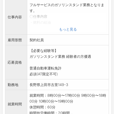
フルサービスのガソリンスタンド業務となりま
す。
〇仕事内容
仕事内容
・燃料の給油
・接客
もっと見る
・洗車
雇用形態
・オイル交換
契約社員
・自動車整備点検
【必要な経験等】
・ワイパーやバッテリー、タイヤなど自動車関
ガソリンスタンド業務 経験者の方優遇
連用品の販売
応募資格
・ガソリンスタンド業務全般
普通自動車運転免許
明るく対応できる方歓迎いたします!一緒に楽し
必須(AT限定不可)
く働きませんか?
変更の範囲:会社の定める業務
勤務地
長野県上田市古里149-3
就業時間：8時00分〜17時00分 9時00分〜18時
00分 10時00分〜19時00分
就業時間
休憩時間：60分
時間外労働時間：20時間...