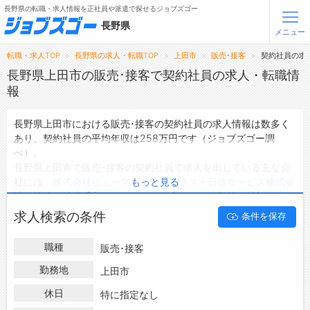
長野県の転職・求人情報を正社員や派遣で探せるジョブズゴー
長野県
メニュー
転職・求人TOP
長野県の求人・転職TOP
上田市
販売･接客
契約社員の求
無料会員登録
ログイン
長野県上田市の販売･接客で契約社員の求人・転職情
報
メニュー
長野県上田市における販売･接客の契約社員の求人情報は数多く
あり、契約社員の平均年収は258万円です（ジョブズゴー調
トップ
べ）。
詳細情報で求人を探す
長野県上田市で販売･接客の契約社員で求人を出している主な会
タップで簡単に求人を探す
社には、
株式会社ヒューマンインデックス
・
日信サービス株式会
もっと見る
社
・
株式会社武重商会
などがあり、未経験や短期等ご希望の条件
【初めての方へ】
長野県の求人検索で選ばれる理由
で絞り込みができます。
求人検索の条件
条件を保存
長野県上田市の地域密着型の求人サイトであるジョブズゴーでは
長野県上田市の契約社員として働ける販売･接客の求人情報を21
転職支援サービスについて
職種
販売･接客
件取り扱っています。
ハローワークにはない求人も多数扱っており、転職だけでなく、
勤務地
上田市
転職支援サービス
第二新卒から50代・60代以上の方の再就職も可能です。 長野県
転職ノウハウ(応募書類の書き方・面接対策など)
休日
特に指定なし
上田市で販売･接客の契約社員の求人・転職情報を探している方
転職・採用コラム