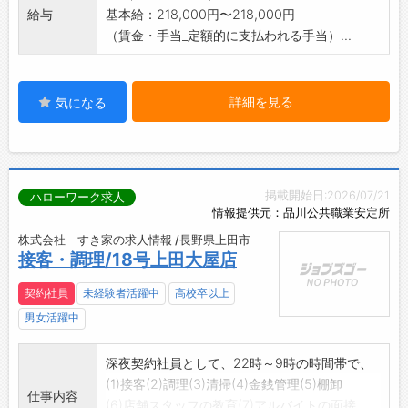
給与
基本給：218,000円〜218,000円
（賃金・手当_定額的に支払われる手当）...
詳細を見る
気になる
掲載開始日:2026/07/21
ハローワーク求人
情報提供元：品川公共職業安定所
株式会社 すき家の求人情報 /長野県上田市
接客・調理/18号上田大屋店
契約社員
未経験者活躍中
高校卒以上
男女活躍中
深夜契約社員として、22時～9時の時間帯で、
(1)接客(2)調理(3)清掃(4)金銭管理(5)棚卸
仕事内容
(6)店舗スタッフの教育(7)アルバイトの面接