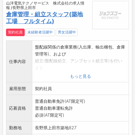
山洋電気テクノサービス 株式会社の求人情
報 /長野県上田市
倉庫管理・組立スタッフ(築地
工場 フルタイム)
契約社員
未経験者活躍中
男女活躍中
盤配線関係の倉庫業務(入出庫、輸出梱包、倉庫
管理等)、および
組立(盤配線組立、アンプセット組立等)を行い
仕事内容
ます。
*チームで作業をすることが多い為、コミュニケ
もっと見る
ーションがしっか
雇用形態
りとれる方を希望いたします。
契約社員
※異業種からの未経験者の方も歓迎いたしま
普通自動車免許(AT限定可)
す。
応募資格
普通自動車運転免許
変更範囲:変更なし
必須(AT限定可)
勤務地
長野県上田市築地827