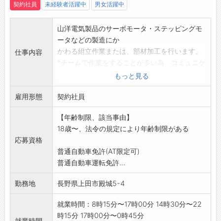
契約社員
未経験者活躍中
男女活躍中
山洋電気製品のサーボモータ・ステッピングモ
ータなどの製造にか
かわる組立作業または、部材加工を行います。
仕事内容
*チームで作業をすることが多い為、コミュニケ
ーションがしっか
もっと見る
りとれる方を希望いたします。
雇用形態
※夜勤のできる方を希望いたします。
契約社員
※異業種からの未経験者の方も歓迎いたしま
【年齢制限、該当事由】
す。
18歳〜、法令の規定により年齢制限がある
変更範囲:変更なし
応募資格
普通自動車免許(AT限定可)
普通自動車運転免許...
勤務地
長野県上田市殿城5-4
就業時間：8時15分〜17時00分 14時30分〜22
時15分 17時00分〜0時45分
就業時間