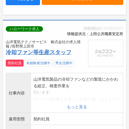
掲載開始日:2026/07/27
ハローワーク求人
情報提供元：上田公共職業安定所
山洋電気テクノサービス 株式会社の求人情
報 /長野県上田市
冷却ファン等生産スタッフ
契約社員
未経験者活躍中
男女活躍中
山洋電気製品の冷却ファンなどの製造にかかわ
る組立、検査作業を
行います。
仕事内容
*チームで作業をすることが多い為、コミュニケ
ーションがしっか
もっと見る
りとれる方を希望いたします。
雇用形態
※夜勤のできる方を希望いたします。
契約社員
※異業種からの未経験者の方も歓迎いたしま