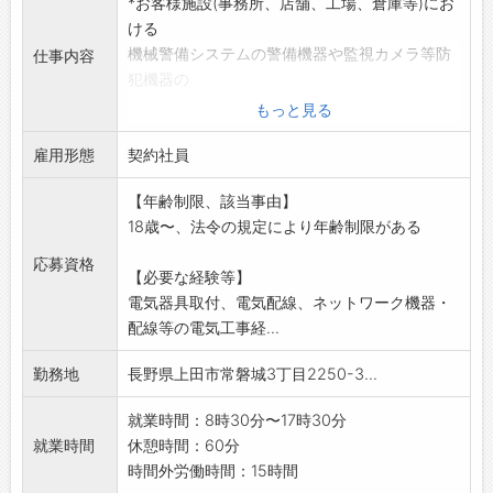
*お客様施設(事務所、店舗、工場、倉庫等)にお
ける
機械警備システムの警備機器や監視カメラ等防
仕事内容
犯機器の
設置配線工事、設置機器の保守点検・修理を行
もっと見る
う業務です。
雇用形態
*弱電工事、通信・ネットワーク工事が中心で
契約社員
す。
【年齢制限、該当事由】
(社用車使用、必要な工具は貸与します)
18歳〜、法令の規定により年齢制限がある
*新築現場では、現場代人として施工管理や
クライアントや建築業者との調整も行います。
応募資格
【必要な経験等】
*入社後、まずはセキュリティスタッフとして警
電気器具取付、電気配線、ネットワーク機器・
備業務
配線等の電気工事経...
に従事し、自分自身が施工や点検することとな
る
勤務地
長野県上田市常磐城3丁目2250-3...
機械警備システムの知識経験の習得をしていた
だきます。
就業時間：8時30分〜17時30分
*社内規程により、警備未経験者に限ります。
就業時間
休憩時間：60分
変更の範囲:会社の定める業務
時間外労働時間：15時間