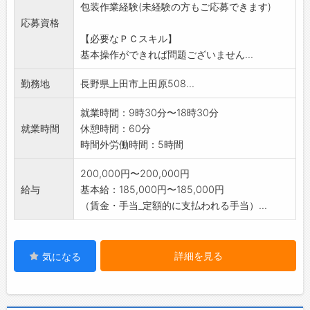
包装作業経験(未経験の方もご応募できます)
※包装作業経験ある方、大歓迎! 初心者の方に
応募資格
は一から丁寧に
【必要なＰＣスキル】
お教えます。
基本操作ができれば問題ございません...
【変更範囲:変更なし】
勤務地
長野県上田市上田原508...
就業時間：9時30分〜18時30分
就業時間
休憩時間：60分
時間外労働時間：5時間
200,000円〜200,000円
給与
基本給：185,000円〜185,000円
（賃金・手当_定額的に支払われる手当）...
詳細を見る
気になる