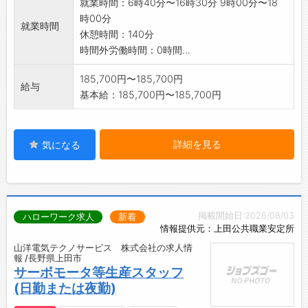
就業時間：6時40分〜16時30分 9時00分〜18
その後少しずつレベルアップして頂きます。
時00分
変更範囲:変更なし
就業時間
休憩時間：140分
時間外労働時間：0時間...
185,700円〜185,700円
給与
基本給：185,700円〜185,700円
詳細を見る
気になる
掲載開始日:2026/08/03
ハローワーク求人
新着
情報提供元：上田公共職業安定所
山洋電気テクノサービス 株式会社の求人情
報 /長野県上田市
サーボモータ等生産スタッフ
(日勤または夜勤)