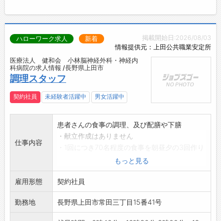
掲載開始日:2026/08/03
ハローワーク求人
新着
情報提供元：上田公共職業安定所
医療法人 健和会 小林脳神経外科・神経内
科病院の求人情報 /長野県上田市
調理スタッフ
契約社員
未経験者活躍中
男女活躍中
患者さんの食事の調理、及び配膳や下膳
・献立作成はありません
仕事内容
・1回につき70名程度の食事を朝昼夕の3回作り
ます。
もっと見る
・調理スタッフ5名が早番と遅番に分かれて勤
雇用形態
務
契約社員
(シフト制)
勤務地
長野県上田市常田三丁目15番41号
*未経験者は、まず野菜カットなどの下ごしらえ
や盛付から入り、