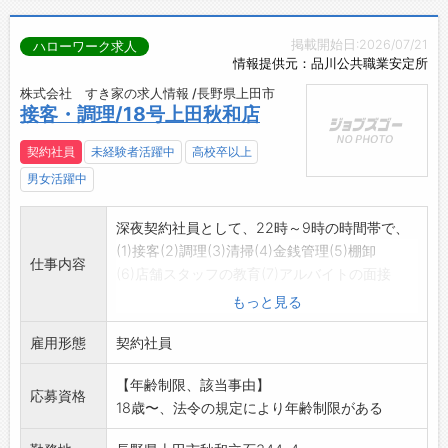
掲載開始日:2026/07/21
ハローワーク求人
情報提供元：品川公共職業安定所
株式会社 すき家の求人情報 /長野県上田市
接客・調理/18号上田秋和店
契約社員
未経験者活躍中
高校卒以上
男女活躍中
深夜契約社員として、22時～9時の時間帯で、
(1)接客(2)調理(3)清掃(4)金銭管理(5)棚卸
仕事内容
(6)店舗スタッフの教育(7)アルバイトの面接
などを行って頂くお仕事です。
もっと見る
変更範囲:変更なし
雇用形態
契約社員
【年齢制限、該当事由】
応募資格
18歳〜、法令の規定により年齢制限がある