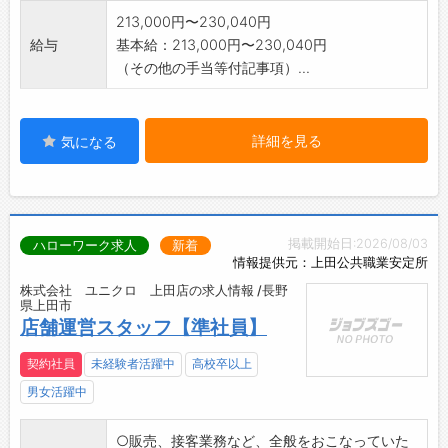
213,000円〜230,040円
給与
基本給：213,000円〜230,040円
（その他の手当等付記事項）...
詳細を見る
気になる
掲載開始日:2026/08/03
ハローワーク求人
新着
情報提供元：上田公共職業安定所
株式会社 ユニクロ 上田店の求人情報 /長野
県上田市
店舗運営スタッフ【準社員】
契約社員
未経験者活躍中
高校卒以上
男女活躍中
○販売、接客業務など、全般をおこなっていた