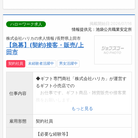
掲載開始日:2026/07/16
ハローワーク求人
情報提供元：池袋公共職業安定所
株式会社ハリカの求人情報 /長野県上田市
【急募】(契約)接客・販売/上
田市
契約社員
未経験者活躍中
男女活躍中
◆ギフト専門商社「株式会社ハリカ」が運営す
るギフト小売店での
お仕事です。ギフト商品・雑貨販売や接客業
仕事内容
務をお願いします。
【主な仕事内容】
もっと見る
・接客販売、電話応対
雇用形態
・商品の検品・陳列
契約社員
・包装加工(ギフトラッピング)
【必要な経験等】
・PCデータ入力(注文伝票の入力など)