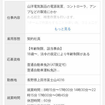
山洋電気製品の電源装置、コントローラ、アン
プなどの製造にかか
わる組立、検査作業を行います。
仕事内容
*チームで作業をすることが多い為、コミュニケ
ーションがしっか
もっと見る
りとれる方を希望いたします。
雇用形態
※夜勤のできる方を希望いたします。
契約社員
※異業種からの未経験者の方も歓迎いたしま
【年齢制限、該当事由】
す。
18歳〜、法令の規定により年齢制限がある
変更範囲:変更なし
応募資格
普通自動車免許(AT限定可)
普通自動車運転免許...
勤務地
長野県上田市富士山4016
就業時間：8時15分〜17時00分 14時30分〜22
時15分 17時00分〜0時45分
就業時間
休憩時間：60分