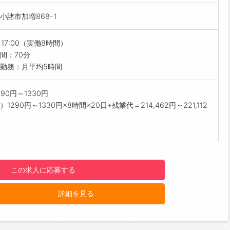
制度】
小諸市加増868-1
学
社製品を覚えていただくために、生産現場での作業体験や製品の
経験し、会社全体の流れを把握していただきます。
～17:00（実働8時間）
輩社員に同行し、OJT研修をしっかり行います。
間：70分
立ちまで、6ヶ月程度を目安に考えています。
勤務：月平均5時間
を踏みながら、無理なくスキルアップしていくことができます♪
ップアップ】
90円～1330円
予定派遣のため、半年後には直接雇用（正社員）になります！
1290円～1330円×8時間×20日+残業代＝214,462円～221,112
した環境でキャリアアップを目指せるため、将来を見据えて働き
にもおすすめです◎
予定派遣とは？
後に派遣先企業へ雇用が切り替わる派遣のことです♪
すめポイント】
この求人に応募する
経験歓迎！
業や発注業務の経験がない方でも大丈夫です◎
詳細を見る
社員が丁寧にレクチャーしますので、安心して業務をスタートで
♪
日祝休み◎
休日119日＋指定休（計画付与）5日で、年間のお休みは124日！