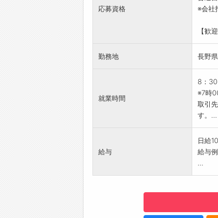
※10
◆給
応募資格
※会社
希望さ
勤務実
【1日
簡単申
【歓迎
・1日
☆----
・きれ
◆ご不
勤務地
長野県
す
即日対
・伝票
登録は
・集荷
8：3
☆----
※お任
※7時
◆職場
就業時間
【やり
取引先
みなさ
・行く
す。...
☆----
す。
【ステ
日給1
◇紹
給与
給与例）
・半年
...
【社内
・冷蔵
・電子
・食事
・給茶