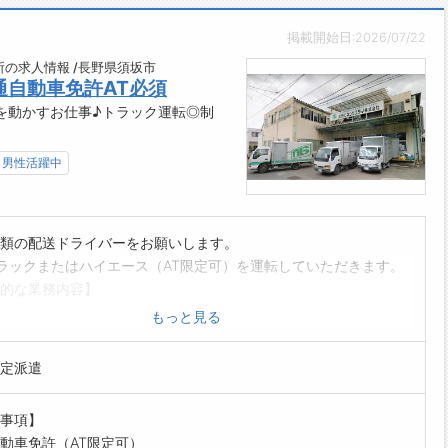
かり休める環境で、仕事とプライベートの両立が可能です◎
掲載開始日:2026/07/22
少なめの日勤♪
時間程度と少なく、メリハリをつけた働き方ができます。
の求人情報 /長野県須坂市
通自動車免許AT必須
や家族との時間も大切にしながら働ける環境です♪
を動かすお仕事♪トラック運転◎制
域密着の安定企業！
年の歴史を持つ企業で、腰を据えて長く働きたい方におすすめで
男性活躍中
の雰囲気】
同士のコミュニケーションを大切にしながら働けます！
そうな仲間を手伝いながら、チームで仕事を進めています♪
類の配送ドライバーをお願いします。
がい】
ラックまたはハイエース（AT限定可）を運転していただきます。
のモノづくりを支える重要な役割を担える、やりがいのある仕事
的な業務内容】
ン類（シーツ、タオル等）の集配業務
もっと見る
な方にオススメ♪】
後のリネンの積み下ろし
免許を活かして働きたい方
するリネン類は水分を含んでいないため比較的軽いです
験から製造業にチャレンジしたい方
定派遣
整理
した企業で長く働きたい方
業務
クライフバランスを大切にしたい方
事項】
の際に、次の注文をいただく営業業務もあり
------------------------------------☆
動車免許（AT限定可）