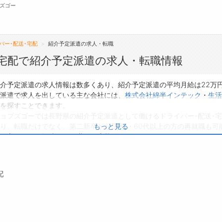
ズゴー
バー･配送･宅配
紹介予定派遣の求人・転職
無料会員
･宅配で紹介予定派遣の求人・転職情報
転職支援サービスについて
ジ
紹介予定派遣の求人情報は数多くあり、紹介予定派遣の平均月給は22万
定派遣で求人を出している主な会社には、
株式会社綿半インテック
・
生活
転職支援サービス
会
を探すことできます。
ョブズゴーでは長野県の紹介予定派遣として働けるドライバー･配送･宅
転職ノウハウ(応募書類の書き方・面接対策な
お
り、転職だけでなく、第二新卒から50代・60代以上の方の再就職も可能
もっと見る
ど)
よ
る方は、ぜひ興味のある職種に応募してみてくださいね。
転職・採用コラム
配