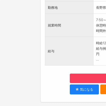
【研修
勤務地
長野県
1）座
2）自
配達を
7:50
3）先
就業時間
休憩時
◎一人
時間外
◎段階
【ステ
時給12
・紹介
給与例）
給与
・安定
円
たい方
...
▼紹介
・半年
【おす
◆未
・製造
・先輩
気になる
きます
◆土
・年間