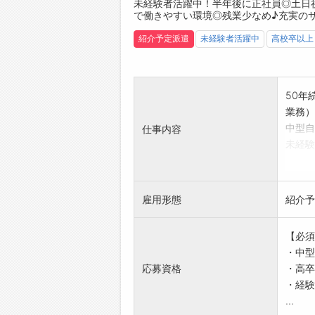
未経験者活躍中！半年後に正社員◎土日祝
登録は
で働きやすい環境◎残業少なめ♪充実の
☆----
◆職場
紹介予定派遣
未経験者活躍中
高校卒以上
みなさ
☆----
50年
業務）
中型自
仕事内容
未経験
して働
【具体
・協力
雇用形態
紹介予
・製品
用）
【必須
◎配送
・中型
距離配
応募資格
・高卒
す。）
・経験
・社内
...
・生産