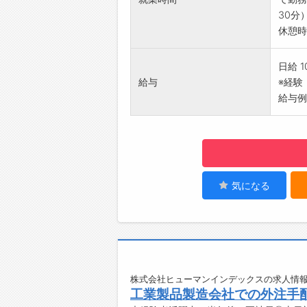
【研修
30分
・入社
休憩時間
ルー
【働き
日給 1
・日勤
給与
※経験
・休憩
給与例）
・木曜
いただ
・大型
【備考
制服は
入社前
気になる
☆----
◆給
勤務実
簡単申
☆----
◆ご不
株式会社ヒューマンインデックスの求人情報
工業製品製造会社での外注手
即日対