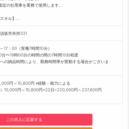
～30㎏の荷物の積み込み積み降ろしがあるので、体を動かす仕事を
与前払い制度あり！
指定の社用車を業務で使用します。
れる方に向いているお仕事です◎
績に応じて、給与前払いが可能です◎
の業務の流れ】
請！簡単受取！日払い即日払い対応！
スキル】...
に5～6件、お客様先を回ります。（病院・介護施設など）
------------------------------------☆
いなリネン類をお届けし、同時に依頼されたリネン類を回収しま
明点はいつでもご相談ください！
須坂市米持331
応!!フォロー体制もバッチリ
のやり取り
ご自宅からお電話で可能です◎
終了後、拠点に戻り、自社クリーニング工場へ受け渡し
0～17：00（実働7時間10分）
------------------------------------☆
せするルートによって就業時間帯が異なります。
00分〜19時00分の時間の間の7時間10分程度
見学可能！自分が働くイメージができます。
がい】
への納品時間により、勤務時間帯が変動する場合がございま
まのご応募を心よりお待ちしております＾＾
先々の担当者の方と顔なじみになれ信頼して追加発注をもらえま
------------------------------------☆
ップアップ】
0,000円～10,800円 ※経験・能力による
介予定派遣！
10,000円～10,800円×22日=220,000円～237,600円
後に正社員を目指せて、モチベーション高く働けます！
設備】
庫
レンジ
この求人に応募する
/休憩スペースあり
機（無料）