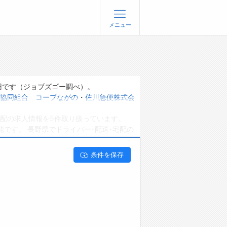
メニュー
登録
ログイン
ョブズゴーについて
円です（ジョブズゴー調べ）。
協同組合 コープながの
・
佐川急便株式会
社概要
配の求人情報を5件取り扱っています。
問い合わせ
です。 長野県でドライバー･配送･宅配の
くあるご質問
条件を保存