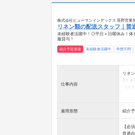
・しっ
◆残業
・月5
株式会社ヒューマンインデックス 長野営業所
リネン類の配送スタッフ｜普
・趣味
未経験者活躍中！◎平日＋日曜休み！体
◆地
服貸与！
・50
す。
紹介予定派遣
未経験者活躍中
学歴不問
【職場
・社員
・忙し
リネン
【やり
2ｔト
・会社
仕事内容
【具体
です◎
・リネ
【こん
・集荷
◇中型
※納品
◆未経
雇用形態
紹介予
・伝票
◇安定
・集金
◆ワー
【必須
※集配
☆----
普通自