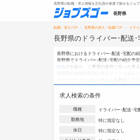
長野県の転職・求人情報を正社員や派遣で探せるジョブ
長野県
転職・求人TOP
長野県の求人・転職TOP
ドライ
長野県のドライバー･配送
メニュー
長野県におけるドライバー･配送･宅配の
長野県でドライバー･配送･宅配の紹介予
トップ
社
などがあり、ご希望の条件に合った求人
長野県の地域密着型の求人サイトであるジ
詳細情報で求人を探す
ハローワークにはない求人も多数扱ってお
タップで簡単に求人を探す
紹介予定派遣の求人・転職情報を探してい
【初めての方へ】
求人検索の条件
長野県の求人検索で選ばれる理由
職種
ドライバー･配送･宅
勤務地
特に指定なし
休日
特に指定なし