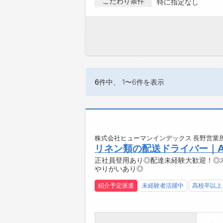
こだわり条件
特に指定なし
6件
中、 1〜6件を表示
株式会社ヒューマンインデックス 長野営業所
リネン類の配送ドライバー｜A
正社員登用あり◎配達未経験大歓迎！◎
やりがいあり◎
紹介予定派遣
未経験者活躍中
高校卒以上