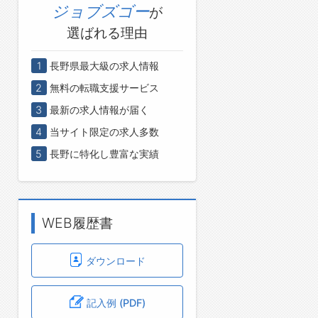
ジョブズゴー
が
選ばれる理由
1
長野県最大級の求人情報
2
無料の転職支援サービス
3
最新の求人情報が届く
4
当サイト限定の求人多数
5
長野に特化し豊富な実績
WEB履歴書
ダウンロード
記入例 (PDF)