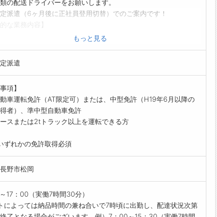
類の配送ドライバーをお願いします。
定派遣（6ヶ月後に正社員登用切替）でのご案内です！
的な業務内容】
ン類（シーツ、タオル等）の集配業務
もっと見る
後のリネンの積み下ろし
整理
定派遣
トラック（AT）またはハイエース（AT）を使用
先】
事項】
市エリア中心
動車運転免許（AT限定可）または、中型免許（H19年6月以降の
すめ♪】
得者）、準中型自動車免許
動かす仕事がしたい方にはオススメです。
ースまたは2tトラック以上を運転できる方
の積み込みや積み降ろしがあります！
ン類は約5～20kgの重さです。
いずれかの免許取得必須
の業務の流れ】
15件を回ります（客先は旅館・ホテルなど）
長野市松岡
いなリネン類をお届けし、同時に依頼されたリネン類を回収しま
がい】
0～17：00（実働7時間30分）
先々の担当者の方と顔なじみになれ信頼していただき、追加発注
トによっては納品時間の兼ね合いで7時頃に出勤し、配達状況次第
えます。
終了となる場合がございます。例）7：00～15：30（実働7時間