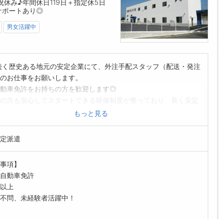
休み♪年間休日119日＋指定休5日
ご自宅からお電話で可能です◎
サポートあり◎
------------------------------------☆
見学可能！自分が働くイメージができます。
男女活躍中
まのご応募を心よりお待ちしております＾＾
------------------------------------☆
続く歴史ある地元の安定企業にて、外注手配スタッフ（配送・発注
のお仕事をお願いします。
動車免許をお持ちの方を歓迎します◎
の方も安心してスタートできる研修制度が整っており、長く安定
ける環境です♪
もっと見る
的な業務内容】
会社への加工依頼・発注業務
定派遣
・部材の引取りや配送（4t・1.5tトラック、ワンボックス車を使
事項】
エリア：東信地域を中心に、関東方面への配送・引取り （毎回長
自動車免許
送を行うのではなく、業務内容に応じて配送や引取りを行いま
以上
不問、未経験者活躍中！
の製造スタッフや協力会社との調整・納期管理
が円滑に進むよう、外注先との連携やスケジュール管理