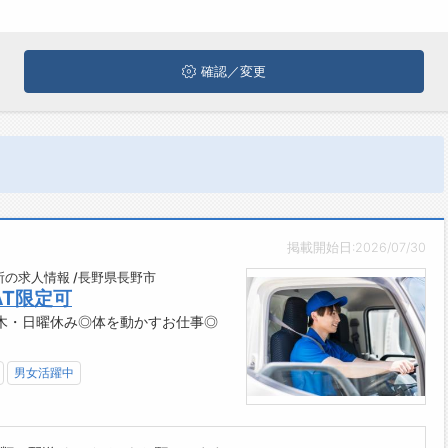
確認／変更
掲載開始日:2026/07/30
の求人情報 /長野県長野市
T限定可
木・日曜休み◎体を動かすお仕事◎
男女活躍中