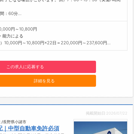
制度】
）
後は、配送の補助担当としてお仕事に慣れていただきます！
：60分...
トに慣れてから、一人で配送していただきます。
方に関して】
0,000円～10,800円
帯のみの勤務
・能力による
は出先で取ります。
10,000円～10,800円×22日＝220,000円～237,600円...
日と日曜日休みのため、プライベートとメリハリをつけてお仕事
けます。
連休の前後は比較的忙しくなります。
この求人に応募する
】
貸与となりますので、
詳細を見る
に制服合わせがあります。
------------------------------------☆
与前払い制度あり！
績に応じて、給与前払いが可能です◎
請！簡単受取！日払い即日払い対応！
掲載開始日:2026/07/22
------------------------------------☆
明点はいつでもご相談ください！
 /長野県小諸市
配｜中型自動車免許必須
応!!フォロー体制もバッチリ