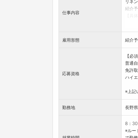
リネン
紹介予
仕事内容
【具体
・リネ
・集荷
・伝票
雇用形態
紹介予
◎2t
【配送
【必須
・長野
普通自
【おす
免許取
・体を
応募資格
ハイエ
◎荷物
◎リネ
※上記
【1日
・5～
勤務地
長野県
・きれ
す。
【やり
8：3
・行く
※ルー
をもら
就業時間
で勤務