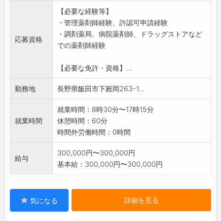
薬、毒薬、向精神薬、
【必要な経験等】
覚醒剤原料の入出庫管理。電話応対および
・管理薬剤師経験、許認可申請経験
発伝業務
・調剤薬局、病院薬剤師、ドラッグストアなど
*DI業務等
応募資格
での薬剤師経験
お取引先の医療機関、調剤薬局等の医療関
係のお問い合わせ
【必要な免許・資格】...
に対し情報収集を行い解決します。
*応募希望の方はハローワークの紹介状をお持ち
勤務地
長野県飯田市下殿岡263-1...
ください。
*契約は原則更新により長期勤務可能な方を歓迎
就業時間：8時30分〜17時15分
いたします。
就業時間
休憩時間：60分
*変更の範囲:会社の定める業務
時間外労働時間：0時間
300,000円〜300,000円
給与
基本給：300,000円〜300,000円
詳細を見る
気になる