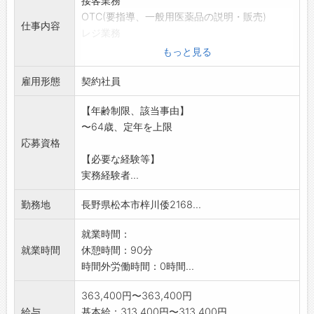
接客業務
OTC(要指導、一般用医薬品の説明・販売)
仕事内容
レジ業務
品出し業務
もっと見る
売場作成
雇用形態
企画準備(チラシ等POP・PCの貼付)
契約社員
在庫管理
【年齢制限、該当事由】
使用期限管理
〜64歳、定年を上限
行政への対応
応募資格
(薬剤師)
【必要な経験等】
変更範囲:変更無し
実務経験者...
勤務地
長野県松本市梓川倭2168...
就業時間：
就業時間
休憩時間：90分
時間外労働時間：0時間...
363,400円〜363,400円
給与
基本給：313,400円〜313,400円