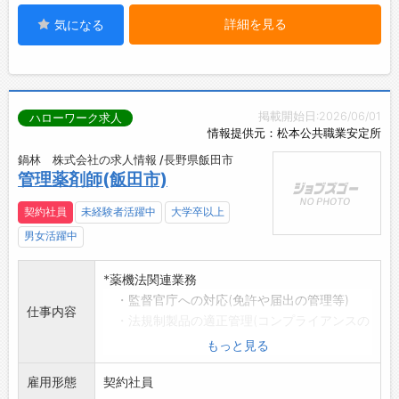
詳細を見る
気になる
掲載開始日:2026/06/01
ハローワーク求人
情報提供元：松本公共職業安定所
鍋林 株式会社の求人情報 /長野県飯田市
管理薬剤師(飯田市)
契約社員
未経験者活躍中
大学卒以上
男女活躍中
*薬機法関連業務
・監督官庁への対応(免許や届出の管理等)
仕事内容
・法規制製品の適正管理(コンプライアンスの
遵守)
もっと見る
*営業所の関連業務
雇用形態
倉庫内にある医薬品等の品質管理及び麻
契約社員