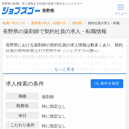
長野県の転職・求人情報を正社員や派遣で探せるジョブズゴー
長野県
メニュー
転職・求人TOP
長野県の求人・転職TOP
薬剤師
契約社員の求人・転職
無料会員登録
ログイン
長野県の薬剤師で契約社員の求人・転職情報
長野県における薬剤師の契約社員の求人情報は数多くあり、契約
メニュー
社員の平均年収は413万円です（ジョブズゴー調べ）。
長野県で薬剤師の契約社員で求人を出している主な会社には、
株
トップ
式会社綿半ホームエイド
・
社会医療法人 城西医療財団
・
有限会
詳細情報で求人を探す
社ミヤザワ十字堂
などがあり、ご希望の条件に合った求人を探す
もっと見る
タップで簡単に求人を探す
ことできます。
長野県の地域密着型の求人サイトであるジョブズゴーでは長野県
【初めての方へ】
求人検索の条件
条件を保存
の契約社員として働ける薬剤師の求人情報を4件取り扱っていま
長野県の求人検索で選ばれる理由
す。
職種
薬剤師
ハローワークにはない求人も多数扱っており、転職だけでなく、
転職支援サービスについて
第二新卒から50代・60代以上の方の再就職も可能です。 長野県
勤務地
特に指定なし
で薬剤師の契約社員の求人・転職情報を探している方は、ぜひ興
転職支援サービス
休日
特に指定なし
味のある職種に応募してみてくださいね。
転職ノウハウ(応募書類の書き方・面接対策など)
こだわり条件
特に指定なし
転職・採用コラム