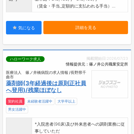
（賃金・手当_定額的に支払われる手当）...
詳細を見る
気になる
掲載開始日:2026/07/23
ハローワーク求人
情報提供元：篠ノ井公共職業安定所
医療法人 篠ノ井橋病院の求人情報 /長野県千
曲市
薬剤師(3年経過後は原則正社員
へ登用)/残業ほぼなし
契約社員
未経験者活躍中
大学卒以上
男女活躍中
*入院患者(96床)及び外来患者への調剤業務に従
事していただ