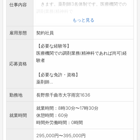
きます。薬剤師3名体制です。医療機関での
仕事内容
調剤業務(精神科で
あれば尚可)経験者歓迎します。
もっと見る
*日曜日、祝日は休日となります。また、休日、
雇用形態
夜間に呼び出しは
契約社員
ありません。残業もほとんどありません。
【必要な経験等】
*平成26年に竣工した病院で、清潔で明るく働
医療機関での調剤業務(精神科であれば尚可)経
きやすい職場環境
験者
です。
応募資格
*60歳以上の方歓迎いたします。
【必要な免許・資格】
【変更の範囲】なし
薬剤師...
勤務地
長野県千曲市大字雨宮1636
就業時間：8時30分〜17時30分
就業時間
休憩時間：60分
時間外労働時間：0時間
295,000円〜395,000円