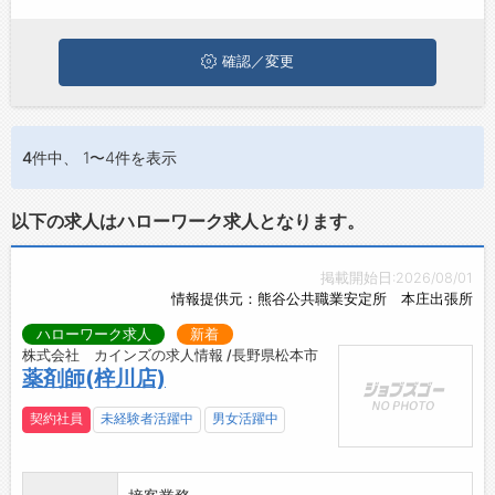
ジョブズゴーについて
確認／変更
会社概要
お問い合わせ
4件
中、 1〜4件を表示
よくあるご質問
以下の求人はハローワーク求人となります。
掲載開始日:2026/08/01
情報提供元：熊谷公共職業安定所 本庄出張所
ハローワーク求人
新着
株式会社 カインズの求人情報 /長野県松本市
薬剤師(梓川店)
契約社員
未経験者活躍中
男女活躍中