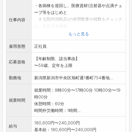
・各病棟を巡回し、医療資材(注射器や点滴チュ
ーブ等をはじめと
する院内消耗品)の使用数量や残数をチェック
仕事内容
し、不足分を補充
します。
もっと見る
・メーカーから納品された資材を検品、収納
雇用形態
し、院内の在庫として
正社員
所定の場所に保管、管理します。
【年齢制限、該当事由】
※入出庫の確認等でパソコンを使用します。
応募資格
〜59歳、定年を上限
※未経験者可(スタッフの9割以上は未経験者か
らの採用)
勤務地
新潟県新潟市中央区旭町通1番町754番地...
変更範囲:会社の定める業務
就業時間：8時00分〜17時00分 10時00分〜19
時00分
就業時間
休憩時間：60分
時間外労働時間：1時間...
180,600円〜240,000円
給与
基本給：180,600円〜240,000円