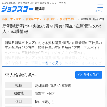
新潟県の転職・求人情報を正社員や派遣で探せるジョブズゴー
新潟県
メニュー
転職・求人TOP
新潟県の求人・転職TOP
新潟市中央区
資材購買･商品･在庫
無料会員登録
ログイン
新潟県新潟市中央区の資材購買･商品･在庫管理の求
人・転職情報
メニュー
新潟県新潟市中央区における資材購買･商品･在庫管理の正社員の
平均年収は252万円、派遣社員の平均月給は0万円、アルバイト
トップ
やパートの平均時給は0円です（ジョブズゴー調べ）。
詳細情報で求人を探す
新潟県新潟市中央区で資材購買･商品･在庫管理で求人を出してい
る主な会社には、
環境をサポートする 株式会社 きらめき
など
もっと見る
転職支援サービスについて
があり、未経験や短期等ご希望の条件で絞り込みができます。
新潟県新潟市中央区の地域密着型の求人サイトであるジョブズゴ
求人検索の条件
条件を保存
転職ノウハウ(応募書類の書き方・面接対策など)
ーでは新潟県新潟市中央区の求人情報を1件取り扱っており、そ
のうち
正社員の求人
は1件、
派遣社員の求人
は0件、
アルバイト・
転職・採用コラム
職種
資材購買･商品･在庫管理
パートの求人
は0件です。
ハローワークにはない求人も多数扱っており、転職だけでなく、
勤務地
新潟市中央区
ジョブズゴーについて
第二新卒から50代・60代以上の方の再就職も可能です。 新潟県
休日
特に指定なし
新潟市中央区で資材購買･商品･在庫管理の求人・転職情報を探し
会社概要