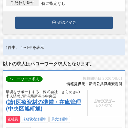
ている方は、ぜひ興味のある職種に応募してみてくださいね。
こだわり条件
特に指定なし
お問い合わせ
よくあるご質問
確認／変更
1件
中、 1〜1件を表示
以下の求人はハローワーク求人となります。
掲載開始日:2026/06/01
ハローワーク求人
情報提供元：新潟公共職業安定所
環境をサポートする 株式会社 きらめきの
求人情報 /新潟県新潟市中央区
(請)医療資材の準備・在庫管理
(中央区旭町通)
正社員
未経験者活躍中
男女活躍中