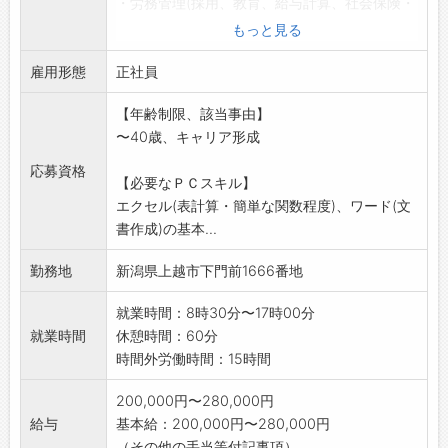
・労務管理(採用、教育、給与計算、社会保険・
ダイナミックな現場でやりがいを感じながら、
労働保険手続等)
もっと見る
あなたの力を発揮しませんか？
・庶務業務(建屋管理、文書管理、備品管理、来
ベストを尽くし、お客様にご満足いただける商
雇用形態
客対応等)
正社員
品やサービスを提供していきましょう！ご応募
・安全衛生に関する業務(衛生委員会運営補助、
をお待ちしております♪
【年齢制限、該当事由】
各種手続き等)
＼
〜40歳、キャリア形成
・社内システム管理(パソコン・ネットワーク管
理、各種システム
応募資格
【必要なＰＣスキル】
の運営サポート)
エクセル(表計算・簡単な関数程度)、ワード(文
・法人に関する業務(理事会、評議員会等)
書作成)の基本...
採用後、業務内容の変更予定なし
勤務地
新潟県上越市下門前1666番地
就業時間：8時30分〜17時00分
就業時間
休憩時間：60分
時間外労働時間：15時間
200,000円〜280,000円
給与
基本給：200,000円〜280,000円
（その他の手当等付記事項）...