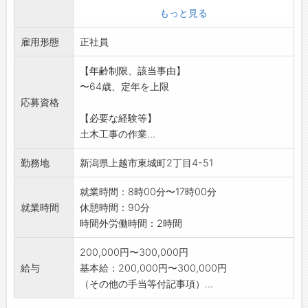
現場は上越市内が中心です。
もっと見る
冬期は旧高田市内の消雪パイプの管理も行って
雇用形態
います。
正社員
採用後、業務内容の変更なし
【年齢制限、該当事由】
〜64歳、定年を上限
応募資格
【必要な経験等】
土木工事の作業...
勤務地
新潟県上越市東城町2丁目4-51
就業時間：8時00分〜17時00分
就業時間
休憩時間：90分
時間外労働時間：2時間
200,000円〜300,000円
給与
基本給：200,000円〜300,000円
（その他の手当等付記事項）...