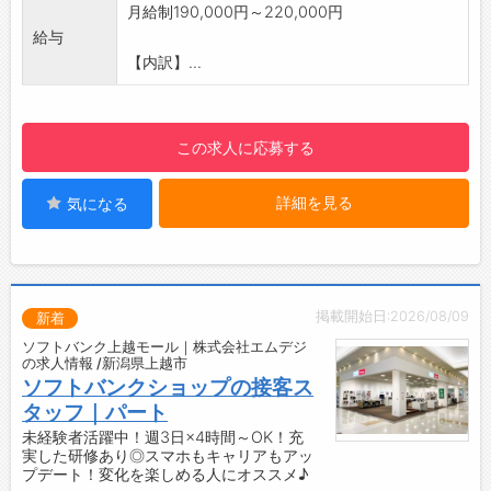
・直接お客様から「ありがとう」の言葉をもら
月給制190,000円～220,000円
える喜びは、この仕事ならではの魅力です。
給与
・店舗以外での活躍の場（イベント・スマホ教
【内訳】...
室）がございます。
【研修制度・資格】
・商品知識および販売のロールプレイング
この求人に応募する
※個人差はありますが、おおよそ6ヶ月程度で基
本的は手続きを身につけることができます。
詳細を見る
気になる
・入社後の定期面談（約3ヶ月ごとに実施）
・携帯電話会社認定資格制度
・外部資格取得支援制度
◎社外研修の費用および交通費は全額会社負担
です！
掲載開始日:2026/08/09
新着
【ステップアップ】
ソフトバンク上越モール｜株式会社エムデジ
・店舗責任者等を目指す道と、接客販売のプロ
の求人情報 /新潟県上越市
（シニアスタッフ）になる道があります。
ソフトバンクショップの接客ス
【キャリアパス】
タッフ｜パート
一般社員→副店長→店長→課長代理→課長→部
未経験者活躍中！週3日×4時間～OK！充
実した研修あり◎スマホもキャリアもアッ
長
プデート！変化を楽しめる人にオススメ♪
※目安として課長代理は自店＋2～3店舗の管理