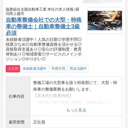
掲載開始日:2026/07/14
クスワーゲン、ポルシェ、MINI、
協業組合太陽自動車工業 本社の求人情報 /新
キャデラック、シボレー、フォード、クライス
潟県上越市
ラー、ジープ、ジャガー、ロータス、
自動車整備会社での大型・特殊
ボルボ、プジョー、ルノー、シトロエン、フィ
車の整備士｜自動車整備士3級
アット、アルファロメオ
必須
／
未経験者活躍中！人気の日勤◎学歴不問◎
残業少なめ◎自動車整備資格を活かせる◎
車好き求む！未経験の方も大歓迎です◎
資格取得支援あり◎安心の評価制度・教育
楽しみながら、スキルアップしていきません
体制あり◎地域密着◎サービスのメインポ
か？
ジション◎やりがい◎
＼
正社員
未経験者活躍中
学歴不問
男女活躍中
整備工場の大型車を扱う特装部にて、大型・特
殊車の整備業務をお願いします。
【具体的な業務内容】
仕事内容
・自動車の特定整備（車検・点検整備など）
・車体整備（事故車の復元・板金塗装）
もっと見る
・高所作業車、積載型トラッククレーンなどの
雇用形態
整備
正社員