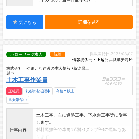
詳細を見る
気になる
掲載開始日:2026/08/07
ハローワーク求人
新着
情報提供元：上越公共職業安定所
株式会社 やまいち建設の求人情報 /新潟県上
越市
土木工事作業員
正社員
未経験者活躍中
高校卒以上
男女活躍中
土木工事、主に道路工事、下水道工事等に従事
します。
材料運搬等で車両の運転(ダンプ等)の運転もあ
仕事内容
ります。