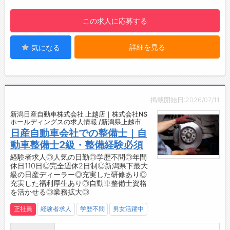
・点検スケジュ－ルを確認
動喫煙のリスクは低いです◎
↓
■年次有給休暇を取得しやすい雰囲気！
この求人に応募する
10:00：点検・結果説明
・特装部では、毎年平均10日以上の有給休暇を
・お待ちのお客様へ車の引渡し時間をお伝え、
取得しています！
詳細を見る
気になる
点検
■育休取得を推奨！
・お客様へ車の下見せ、結果説明
・女性の育休取得実績あり！
↓
・男性の育休取得実績はまだありませんが、会
12:00：昼食
社としては取得を推奨しています◎
・仲間と共にお弁当を食べる
掲載開始日:2026/07/11
【働き方に関して】
・コミュニケーション活発です♪
・保護具やワークウェアの支給・貸与が充実し
新潟日産自動車株式会社 上越店｜株式会社NS
↓
ホールディングスの求人情報 /新潟県上越市
ています！
13:00：整備・結果説明
日産自動車会社での整備士｜自
・工具など、仕事で使うものは原則会社が用意
・ベルト、パッドの交換、エンジンの不具合対
動車整備士2級・整備経験必須
いたします。
応など
経験者求人◎人気の日勤◎学歴不問◎年間
【先輩社員の声】
休日110日◎完全週休2日制◎新潟県下最大
◎結果説明の際に、お客様にとって役立つ少し
■整備部/2020年入社
級の日産ディーラー◎充実した研修あり◎
先の話をするよう心掛けています！
充実した福利厚生あり◎自動車整備士資格
車が好きで、整備技術を身に付けたいと思い、
↓
を活かせる◎業務拡大◎
入社しました。
17:45：終礼・帰宅
常に、お客様の車を大切に扱うことを心がけて
正社員
経験者求人
学歴不問
男女活躍中
・翌日のスケジュールを確認
作業しています。
【やりがい】