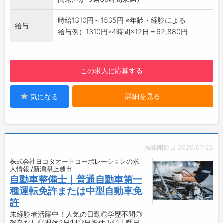
す！
【やりがい】
時給1310円～1535円 ※年齢・経験による
給与
・直接お客様から「ありがとう」の言葉をもら
給与例）1310円×4時間×12日＝62,880円
える喜びは、この仕事ならではの魅力です。
・店舗以外での活躍の場（イベント・スマホ教
室）がございます。
この求人に応募する
【研修制度・資格】
・商品知識および販売のロールプレイング
詳細を見る
気になる
※個人差はありますが、おおよそ6ヶ月程度で基
本的は手続きを身につけることができます。
・入社後の定期面談（約3ヶ月ごとに実施）
・携帯電話会社認定資格制度
・外部資格取得支援制度
掲載開始日:2026/07/26
◎社外研修の費用および交通費は全額会社負担
株式会社ヨコタオートコーポレーションの求
です！
人情報 /新潟県上越市
【職場の雰囲気・社風】
自動車整備士｜普通自動車第一
・スタッフの多数が業界・業種未経験スター
種運転免許または中型自動車免
ト！
許
・ワークライフバランスがしっかり取れる会社
未経験者活躍中！人気の日勤◎学歴不問◎
残業なし◎週休2日制◎日祝休み◎土曜日
です◎