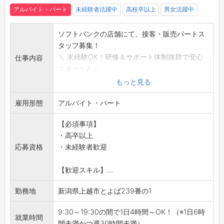
を行い、課長は7～10店舗の管理を行っていた
アルバイト・パート
未経験者活躍中
高校卒以上
男女活躍中
だきます。
【職場の雰囲気・社風】
ソフトバンクの店舗にて、接客・販売パートス
・スタッフの多数が業界・業種未経験スター
タッフ募集！
ト！
＼ 未経験OK！研修＆サポート体制抜群で安心
仕事内容
・ワークライフバランスがしっかり取れる会社
スタート♪ ／
です◎
【具体的な業務内容】
もっと見る
・男女問わず高い育児休暇取得率！（女性
・スマホ、タブレット等のご案内
100％取得）
雇用形態
・料金プランや各種サービスのご案内、ご提案
アルバイト・パート
・3連休以上必須で取得するリフレッシュ休暇
・故障や修理の対応、ご案内
など、大企業ならではの柔軟な休暇制度を完備
【必須事項】
・在庫や店頭ツールの発注、在庫管理
しています。
・高卒以上
・イベントや出張販売
・有休休暇は初年度10日（0.5日単位での取得
応募資格
・未経験者歓迎
【おすすめポイント】
OK）付与となります。有給取得平均は10.5日で
・ビジネスマナー、接客経験、商品知識が身に
す。
【歓迎スキル】...
つきます♪
【社内設備】
・個人ノルマは設けておりません！
勤務地
新潟県上越市とよば239番の1
・個人ロッカー
・SoftBank以外の携帯ブランドを利用していて
・冷蔵庫
も大丈夫です◎
9:30～19:30の間で1日4時間～OK！（※1日6時
・電子レンジ
就業時間
・全国28市町村に店舗展開中の大手代理店で
間未満かつ週30時間未満）