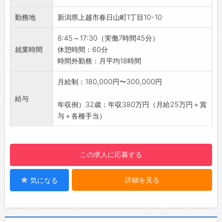
配属になる前に整備の基礎を学べたり、日産資
・所属長を含めてコミュニケーションをとる中
います◎
【充実の福利厚生！】
格試験前は会社が研修を行ってくれて苦手な分
で、少しずつ前に進めて、育休取得に結びつく
勤務地
新潟県上越市春日山町1丁目10-10
※バスの空調システム、冷凍保存車輌の冷却シ
■試乗車貸出（無料）
野も講師の方から学ぶことができたりします。
ことができました◎
ステムの他、NEXCOの無線システムも手掛け
・長期連休での利用が多く、普段プライベート
楽しく、不安を抱えることがなく、仕事ができ
8:45～17:30（実働7時間45分）
・SDGs宣言のもと、安心・安全・快適な地域
ています！
では乗れない高級車や電気自動車、ワンボック
ています♪
就業時間
休憩時間：60分
移動を追求し、試行錯誤を重ねながら、今後も
【未経験者歓迎！】
スカーなどは特に人気があります！
■テクニカルスタッフ（2019年入社）
時間外勤務：月平均18時間
より良い環境づくりを目指してまいります。
・未経験から未来を切り拓く、あなたのチャン
■同期会・趣味同好会支援（活動資金の一部を
故障車を持ち込まれるお客様は不安を抱えてい
【働き方に関して】
スがここにあります！
会社が援助）
月給制：180,000円〜300,000円
ることが多く、不安を解消できるのは自動車整
■若い世代が活躍できる環境づくりに注力して
・未経験の方でも安心して始められるよう、丁
・仕事を離れて、交流を深めることを支援する
備士だけです◎
います！
給与
寧に指導いたします♪
制度です♪
年収例）32歳：年収380万円（月給25万円＋賞
車の不具合内容をしっかり聞き、短時間で修理
・環境整備の一環として、リモート勤務に備え
【年間休日110日！】
■保養・宿泊施設（東京ビュック（会員制オー
与＋各種手当）
が完了するよう心掛けています。
てノートPCへの切り替えを行いました。
・休日と仕事のメリハリもあり、未経験の方で
ナーズホテル）・グランドウイング舞子高原
お客様から「ありがとう」の感謝の言葉やお褒
■課題の抽出と改善策に取り組んでいます！
も安心して働ける環境です◎
（リゾートマンション））
めの言葉をいただくことが、何よりもやりがい
・従業員へアンケートを2ヶ月に1度ほど実施
・働き方改革として、土日祝の完全週休2日制
・長期連休に多くの申込があり、家族や仲間同
になっています！
し、従業員の声を反映しています！
この求人に応募する
を目指し、奇数土曜日出勤の半数交代勤務（チ
士でのリフレッシュに利用可能です◎
複雑な故障への解決法を発見し、修理に至った
・4ヶ月に1度程度、改善について経営側との話
ーム分けをして交代で出勤）を行っています。
■月2回の2連休日を導入！
達成感は大きいです！
し合いを計画しています。
詳細を見る
気になる
【やりがい】
・自動車販売会社で全国トップレベルの全社一
／
【先輩社員の声】
・やる気次第で、整備士などの資格を取得で
斉休日を確保し、プライベートの時間の充実を
HAPPYな職場で、あなたと一緒に働ける日を楽
■新潟営業課 2022年入社（未経験）
き、スキルアップに繋がります♪
図っています◎
しみにしています♪
人と環境を重視して楽しく仕事ができると思
【研修制度・ステップアップ】
・年次有給休暇の取得促進にも力を入れていま
＼
い、応募を決めました。