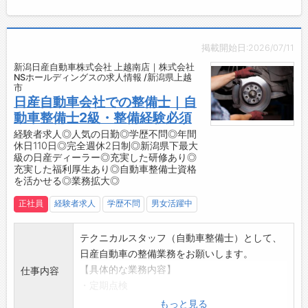
↓
・9:00：営業開始
【やりがい】
掲載開始日:2026/07/11
・サービスのメインポジションとしてご活躍い
新潟日産自動車株式会社 上越南店｜株式会社
ただけます◎
NSホールディングスの求人情報 /新潟県上越
市
・整備士としてのスキルを磨き、昨日まではで
日産自動車会社での整備士｜自
きなかったことが今日できるようになると、と
動車整備士2級・整備経験必須
てもやりがいを感じられます！
経験者求人◎人気の日勤◎学歴不問◎年間
【研修制度・ステップアップ】
休日110日◎完全週休2日制◎新潟県下最大
・会社が推奨する資格取得のための費用は、会
級の日産ディーラー◎充実した研修あり◎
社が負担します！
充実した福利厚生あり◎自動車整備士資格
を活かせる◎業務拡大◎
・自動車整備士3級以上の資格をお持ちの方、
自動車や建設機械の整備経験がある方は優遇い
正社員
経験者求人
学歴不問
男女活躍中
たします。
・経験者の方は、これまでの経験が活かせる仕
テクニカルスタッフ（自動車整備士）として、
事です◎
日産自動車の整備業務をお願いします。
・未経験の方でも、しっかりとサポートいたし
【具体的な業務内容】
仕事内容
ます！
・定期点検
【教育体制】
・車検整備
もっと見る