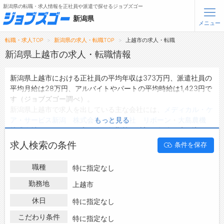
新潟県の転職・求人情報を正社員や派遣で探せるジョブズゴー
新潟県
メニュー
転職・求人TOP
新潟県の求人・転職TOP
上越市の求人・転職
無料会員登録
ログイン
新潟県上越市の求人・転職情報
新潟県上越市における正社員の平均年収は373万円、派遣社員の
メニュー
平均月給は28万円、アルバイトやパートの平均時給は1,423円で
す（ジョブズゴー調べ）。
トップ
新潟県上越市で求人を出している主な会社には、
メディカル・ケ
詳細情報で求人を探す
ア・サービス新潟 株式会社
・
株式会社 リボーン
・
大島農機
もっと見る
株式会社
などがあり、未経験や短期等ご希望の条件で絞り込みが
できます。
転職支援サービスについて
求人検索の条件
条件を保存
新潟県上越市の地域密着型の求人サイトであるジョブズゴーでは
新潟県上越市の求人情報を1,165件取り扱っており、そのうち
正
転職ノウハウ(応募書類の書き方・面接対策など)
職種
特に指定なし
社員の求人
は941件、
派遣社員の求人
は25件、
アルバイト・パー
転職・採用コラム
トの求人
は1件です。
勤務地
上越市
ハローワークにはない求人も多数扱っており、転職だけでなく、
休日
ジョブズゴーについて
特に指定なし
第二新卒から50代・60代以上の方の再就職も可能です。 新潟県
上越市で求人・転職情報を探している方は、ぜひ興味のある職種
こだわり条件
特に指定なし
会社概要