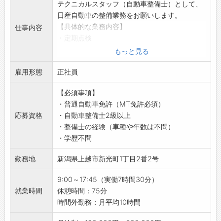
整備士としてのスキルアップ向上のために、資
テクニカルスタッフ（自動車整備士）として、
・日産の顔として、お客様と信頼関係を築く大
格取得に向けて日々勉強を頑張っています。
日産自動車の整備業務をお願いします。
きな喜びと、お客様の安全なカーライフを支え
【取扱メーカー】
【具体的な業務内容】
仕事内容
るやりがいがあります！
レクサス、トヨタ、日産、ホンダ、マツダ、ス
・定期点検
・不具合の原因を考えて答えが見つかったとき
バル、スズキ、三菱自動車、ダイハツ、
・車検整備
もっと見る
に、達成感とやりがいを感じます！
メルセデス・ベンツ、BMW、アウディ、フォル
・一般整備
・お客様が快適なカーライフを送ることができ
クスワーゲン、ポルシェ、MINI、
雇用形態
・整備結果の説明
正社員
るよう様々な部品や商品を提案し、お客様が笑
キャデラック、シボレー、フォード、クライス
・故障診断
顔になるときは嬉しい気持ちになります！
ラー、ジープ、ジャガー、ロータス、
【必須事項】
・オイル交換
・様々な車の特徴を知る面白さを感じられます
ボルボ、プジョー、ルノー、シトロエン、フィ
・普通自動車免許（MT免許必須）
・タイヤ交換
♪
アット、アルファロメオ
応募資格
・自動車整備士2級以上
・リコール関係作業
【ステップアップ】
／
・整備士の経験（車種や年数は不問）
・ナビ取付
・自分からも話しかけやすく、わからない整備
車のメンテナンスに興味があり、お客様の安
・学歴不問
【おすすめポイント】
のことは気軽に先輩へ質問できる環境です◎
心・安全を支える仕事にやりがいを感じる方！
・新潟県下最大級の日産ディーラー！
・困っているときなどしっかりサポートしてく
勤務地
新潟県上越市新光町1丁目2番2号
新しい職場で新しいスタートをしませんか？♪
・業務拡大のため増員募集です！
れるので、安心して作業できます！
＼
【1日の業務の流れ】
・成長速度に合わせて仕事を任せてくれるの
9:00～17:45（実働7時間30分）
■テクニカルスタッフ
で、日々成長できます♪
就業時間
休憩時間：75分
9:00：朝礼
【研修制度】
時間外勤務：月平均10時間
・売上状況、来店予約状況、各種連絡事項を共
・日産資格取得のための社内研修
有