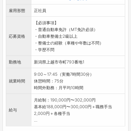
・OJT研修（育成担当によるマンツーマン）か
・一般整備
らスタートします！
雇用形態
・整備結果の説明
正社員
・入社後、1か月ずつ各部門（整備部・小型車体
・故障診断
部・大型サービス部）を回り、3ヶ月後に配属
【必須事項】
・オイル交換
面談を実施するので、適正を踏まえて適切な配
・普通自動車免許（MT免許必須）
・タイヤ交換
属をする環境が整っています。
応募資格
・自動車整備士2級以上
・リコール関係作業
【評価制度】
・整備士の経験（車種や年数は不問）
・ナビ取付
・個人目標管理制度を設けて、半年単位で目標
・学歴不問
【おすすめポイント】
シートを管理しています。
・新潟県下最大級の日産ディーラー！
・面談の時間を確保して、何でも相談しやすい
勤務地
新潟県上越市寺町793番地1
・業務拡大のため増員募集です！
雰囲気を大切にしています◎
【1日の業務の流れ】
9:00～17:45（実働7時間30分）
・月1回上司面談を行い、半年に1回経営者面談
■テクニカルスタッフ
就業時間
休憩時間：75分
を実施し、目標と行動を評価をするため、頑張
9:00：朝礼
時間外勤務：月平均10時間
りはしっかり評価に反映されます♪
・売上状況、来店予約状況、各種連絡事項を共
・社外にも相談窓口を設けています。
有
月給制：190,000円〜302,000円
【職場の雰囲気・社風】
・元気に挨拶の練習
基本給188,000円〜300,000円＋職務手当
・分からないことは、先輩や上司にすぐに何で
給与
↓
2,000円＋各種手当
も聞ける環境です♪
9:10：清掃
...
■健康経営を目指しています！
・工場内の整理、清掃
・敷地内はお客様も含めて全面禁煙のため、受