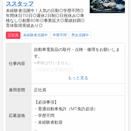
ススタッフ
て元気を出してくれる先輩、できたときに褒め
入れて働きやすい環境作りに注力しています！
■社外セミナーあり！（会社負担）
てくれるあたたかくて優しい先輩方の背中を見
未経験者活躍中！人気の日勤◎学歴不問◎
・サポートスタッフを配置することで効率化を
・Eラーニング研修、社外研修、メーカーや取
年間休日110日◎週休2日制◎日祝休み◎車
て、早く成長したいという気持ちを持って頑張
図り、整備士が整備に専念できる環境です♪
引先主催の勉強会を行います。（WEBでの製品
検なし◎創業60年◎事業拡大◎業績好調◎
れます！
【社内設備】
育休取得実績あり◎
説明会もあります。）
・仕事中はキビキビしている印象ですが、休憩
■充電ステーション
■業界経験がない場合
正社員
未経験者活躍中
学歴不問
男女活躍中
の時はしっかり休みながらくだらない話もして
・今後ますます需要が増えると予測され、お客
・お客様の方が詳しいことがほとんどなので、
楽しく過ごせるので、メリハリをつけて働けま
様に安心して便利にご利用いただけるよう365
業務部門やサービス部門などで様々な経験をし
自動車電装品の取付・点検・修理をお願いしま
す◎
日24時間使える体制を整えています！
ていただきます。
す。
・みんながしっかりフォローし合って仕事をし
【先輩社員の声】
・少しでも早くお客様に提案できる人財になれ
※車検は行いません。
ているので、とても働きやすい職場です♪
仕事内容
■テクニカルスタッフ（2017年入社）
るように進めていき、徐々に営業として独り立
【具体的な業務内容】
【社風】
社員を大切にしていることが会社の魅力です。
ちしていただきます◎
・自動車電装品（カーナビ・ETC・ドライブレ
■明るい未来を創造することを目指して、4つ
もっと見る
『メンター（助言者）制度』があり、比較的年
【職場の雰囲気・社風】
コーダー・バックカメラ等）バス機器の取付
の幸せを大切にしながら豊かな心と前向きに生
齢が近い先輩がついてくれて、何も分からない
・分からないことを細かく質問しても都度丁寧
雇用形態
・カーエアコン、バッテリーの脱着修理
正社員
きる力を養い、働く充実感を重視しています◎
ことだらけの新人のときに親身に相談に乗って
に教えていただけるので、安心して働ける環境
・製品の販売・脱着・点検・保守・故障診断か
1）安全：明るい職場・高い技術
くれます。
です◎
【必須事項】
らアフターサービスまでお客様に合わせた最適
2）あんしん：長く働ける職場・リスク低減
気軽に話せることも多く、プライベートでもお
・先輩スタッフは個性豊かで面白い方が多く、
・普通自動車免許（MT免許必須）
なご提案
3）ワクワク：モチベーションアップ・新しい
酒を飲みに行ったり、兄弟のような関係で頼り
休憩時間も業務中もコミュニケーションが取り
応募資格
・学歴不問
・一般乗用車だけでなく、大型車（トラック・
車体験
になります。
やすいです♪
・未経験者歓迎
バス等）や特殊車両（重機等）の電気周りま
4）HAPPY：達成感・充実感・おもてなし・感
研修制度も十分していて、新人のときは店舗へ
■男性育休取得実績あり！
...
で、様々な分野へ確かな提案と技術で貢献して
動体験