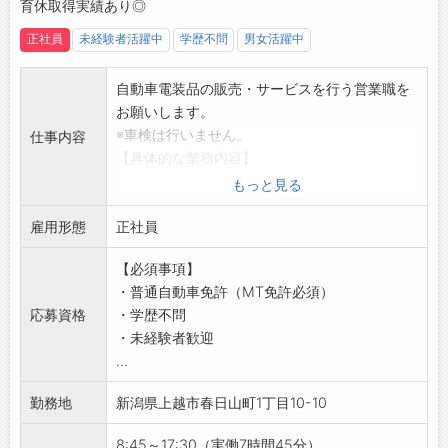
育休取得実績あり◎
先の話をするよう心掛けています！
の時はしっかり休みながらくだらない話もして
↓
楽しく過ごせるので、メリハリをつけて働けま
正社員
未経験者活躍中
学歴不問
男女活躍中
17:45：終礼・帰宅
す◎
・翌日のスケジュールを確認
・みんながしっかりフォローし合って仕事をし
自動車電装品の販売・サービスを行う営業職を
【やりがい】
ているので、とても働きやすい職場です♪
お願いします。
・日産の顔として、お客様と信頼関係を築く大
【社風】
※車検は行いません。
仕事内容
きな喜びと、お客様の安全なカーライフを支え
■明るい未来を創造することを目指して、4つ
【具体的な業務内容】
るやりがいがあります！
の幸せを大切にしながら豊かな心と前向きに生
・自動車電装品のルート営業
もっと見る
・不具合の原因を考えて答えが見つかったとき
きる力を養い、働く充実感を重視しています◎
・販売だけでなく、サービス案件も含めた提案
に、達成感とやりがいを感じます！
1）安全：明るい職場・高い技術
雇用形態
営業
正社員
・お客様が快適なカーライフを送ることができ
2）あんしん：長く働ける職場・リスク低減
・電気自動車や自動運転への対応に向けて、提
るよう様々な部品や商品を提案し、お客様が笑
3）ワクワク：モチベーションアップ・新しい
【必須事項】
案力や技術力の向上に取り組んでいます◎
顔になるときは嬉しい気持ちになります！
車体験
・普通自動車免許（MT免許必須）
・お客様：カーディーラー、整備工場、バス事
・様々な車の特徴を知る面白さを感じられます
4）HAPPY：達成感・充実感・おもてなし・感
応募資格
・学歴不問
業者、物流業者、社有車保有法人
♪
動体験
・未経験者歓迎
【未経験者歓迎！】
【ステップアップ】
【充実の福利厚生！】
...
・未経験から未来を切り拓く、あなたのチャン
・自分からも話しかけやすく、わからない整備
■試乗車貸出（無料）
スがここにあります！
のことは気軽に先輩へ質問できる環境です◎
勤務地
新潟県上越市春日山町1丁目10-10
・長期連休での利用が多く、普段プライベート
・未経験の方でも安心して始められるよう、丁
・困っているときなどしっかりサポートしてく
では乗れない高級車や電気自動車、ワンボック
寧に指導いたします♪
8:45～17:30（実働7時間45分）
れるので、安心して作業できます！