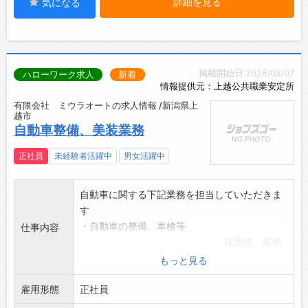
詳細を見る
気になる
掲載開始日:2026/08/07
ハローワーク求人
新着
情報提供元：上越公共職業安定所
有限会社 ミウラオートの求人情報 /新潟県上
越市
自動車整備、美装業務
正社員
未経験者活躍中
男女活躍中
自動車に関する下記業務を担当していただきま
す
・自動車の整備、車検等
仕事内容
採用後、業務
内容の変更予定なし
もっと見る
・自動車の用品取り付け業務
雇用形態
・自動車の美装業務
正社員
(洗車、磨き、コーティング、ルームクリーニン