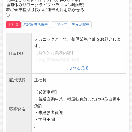
隔週休み◎ワークライフバランス◎地域密
【社内設備】
着◎全車種取り扱い◎運転免許を活かせる
・個人ロッカー
◎
・冷蔵庫
正社員
未経験者活躍中
学歴不問
男女活躍中
・電子レンジ
メカニックとして、整備業務全般をお願いしま
す。
【具体的な業務内容】
仕事内容
・各種自動車の分解整備
・定期点検
もっと見る
・車検整備
雇用形態
・リース会社の車の整備（年間約600台程度）
正社員
【残業なし！】
【必須事項】
・プライベートとのメリハリをつけて働けます
・普通自動車第一種運転免許または中型自動車
♪
免許
【日祝休み！土曜は月2回休み！】
応募資格
・未経験者歓迎
・息抜きや家族との時間を大切に、しっかりリ
・学歴不問
フレッシュできる環境です◎
...
【やりがい】