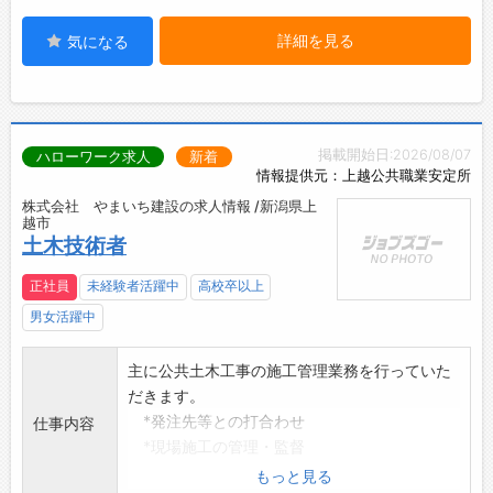
詳細を見る
気になる
掲載開始日:2026/08/07
ハローワーク求人
新着
情報提供元：上越公共職業安定所
株式会社 やまいち建設の求人情報 /新潟県上
越市
土木技術者
正社員
未経験者活躍中
高校卒以上
男女活躍中
主に公共土木工事の施工管理業務を行っていた
だきます。
*発注先等との打合わせ
仕事内容
*現場施工の管理・監督
*検査資料作成等
もっと見る