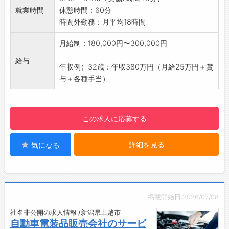
スカーなどは特に人気があります！
【年間休日110日！】
就業時間
休憩時間：60分
・成長速度に合わせて仕事を任せてくれるの
■同期会・趣味同好会支援（活動資金の一部を
・休日と仕事のメリハリもあり、未経験の方で
時間外勤務：月平均18時間
で、日々成長できます♪
会社が援助）
も安心して働ける環境です◎
【研修制度】
・仕事を離れて、交流を深めることを支援する
・働き方改革として、土日祝の完全週休2日制
月給制：180,000円〜300,000円
・日産資格取得のための社内研修
制度です♪
を目指し、奇数土曜日出勤の半数交代勤務（チ
・サービス研修
■保養・宿泊施設（東京ビュック（会員制オー
給与
ーム分けをして交代で出勤）を行っています。
年収例）32歳：年収380万円（月給25万円＋賞
・メーカー研修
ナーズホテル）・グランドウイング舞子高原
【やりがい】
与＋各種手当）
・IT研修
（リゾートマンション））
■全員で成長していけるお仕事です◎
・配転者研修
・長期連休に多くの申込があり、家族や仲間同
・電気自動車や自動運転の未来に向けて、電装
・仕事への意欲向上にも繋がっています◎
士でのリフレッシュに利用可能です◎
品の技術レベルも高まっていきます。
【資格取得支援制度あり！】
この求人に応募する
■月2回の2連休日を導入！
・エーミングやハイブリット車への対応などは
・資格取得費用は全額会社負担！
・自動車販売会社で全国トップレベルの全社一
従来の繰り返し業務でなく、常に勉強し向上し
・資格取得時に取得一時金20,000円～30,000
斉休日を確保し、プライベートの時間の充実を
詳細を見る
気になる
ていく必要があります。
円を支給！
図っています◎
【研修制度・ステップアップ】
【職場の雰囲気】
・年次有給休暇の取得促進にも力を入れていま
■先輩社員によるOJT教育あり！
・面倒見が良い先輩が多く、和気あいあいと仲
す！
・製品やサービスに関する知識を深めていただ
がいい環境です♪
【働き方に関して】
きます。
掲載開始日:2026/07/08
・困っているときに助けてくれるカッコいい先
・多様な価値観で、全員にスポットライトが当
・現在、自動車業界はEV、自動運転へと大きな
輩、失敗して落ち込んでいるときに優しく声を
社名非公開の求人情報 /新潟県上越市
たる仕組みを整えています◎
技術変化を遂げており、スキルアップの必要性
自動車電装品販売会社のサービ
かけてくれる先輩、疲れていると笑わせてくれ
・意見箱を設置し、積極的に社員の意見を取り
を感じています。