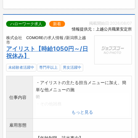
掲載開始日:2026/08/07
ハローワーク求人
新着
情報提供元：上越公共職業安定所
株式会社 COMOREの求人情報 /新潟県上越
市
アイリスト【時給1050円～/日
祝休み】
未経験者活躍中
専門卒以上
男女活躍中
・アイリストの主たる担当メニューに加え、簡
単な他メニューの施
術
仕事内容
・その他雑務
採用後、業務内容の変更予定なし
もっと見る
雇用形態
【年齢制限、該当事由】