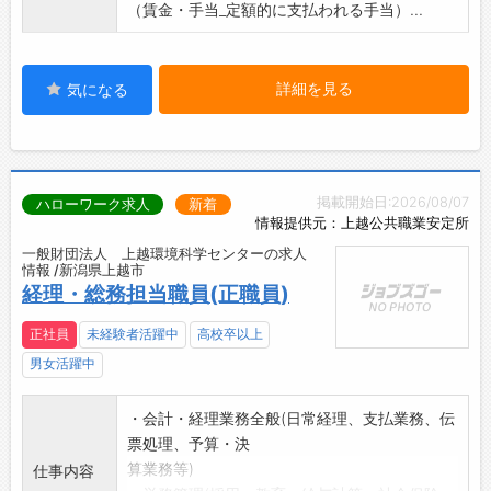
ュや趣味の為に取得できます♪
（賃金・手当_定額的に支払われる手当）...
■各年代の社員がバランス良く在籍していま
す！
・若手からベテランまで、幅広い年齢層の社員
詳細を見る
気になる
が活躍しています◎
・中途入社者も多数活躍中です！
【充実した福利厚生】
・一人ひとりが安定して働くことのできる環境
掲載開始日:2026/08/07
ハローワーク求人
新着
を整え、社員の今と未来をサポートしています
情報提供元：上越公共職業安定所
♪
一般財団法人 上越環境科学センターの求人
・制度の整った会社で安心して働きたい方にオ
情報 /新潟県上越市
ススメの求人です！
経理・総務担当職員(正職員)
【社内設備】
・メカニックが活躍できる環境の整備を進めて
正社員
未経験者活躍中
高校卒以上
います◎
男女活躍中
・大型車対応のホイールドーリー、フロアーリ
フト、自動部品倉庫など最新設備を揃えて、効
・会計・経理業務全般(日常経理、支払業務、伝
率化と安全性を向上させています♪
票処理、予算・決
／
算業務等)
仕事内容
乗用車整備とは一味違う、日本の物流を支える