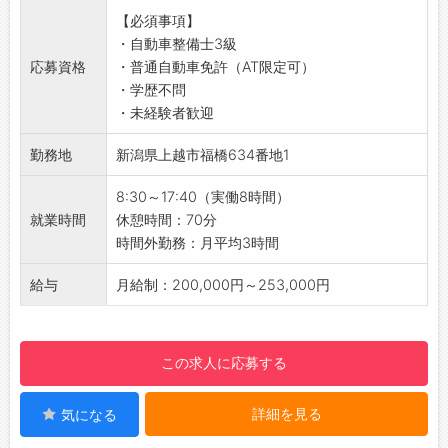
・対象となる自動車：2トン以上の大型トラッ
【必須事項】
ク・産業車両・特殊車両（消防車など）
・自動車整備士3級
・大型車に関わる社員数：総勢12名
応募資格
・普通自動車免許（AT限定可）
【おすすめポイント】
・学歴不問
・上越市に密着し、幅広い車種の経験が積めま
・未経験者歓迎
す◎
・実力をしっかりと評価してくれる環境で働き
勤務地
新潟県上越市福橋634番地1
たい方や、自分のレベルに合う環境でスキルを
付けたい方にオススメです！
8:30～17:40（実働8時間）
【日祝休み！】
就業時間
休憩時間：70分
・リフレッシュするための時間もしっかり確保
時間外勤務：月平均3時間
できます◎
【残業少なめ！】
給与
月給制：200,000円～253,000円
・残業はなるべくしない方針のため、残業時間
は月3時間と少なめ！
・プライベートも仕事も充実できる環境です♪
この求人に応募する
【1日の業務の流れ】
・8:30：始業・清掃開始
詳細を見る
気になる
↓
・8:45：清掃終了・ラジオ体操・朝礼