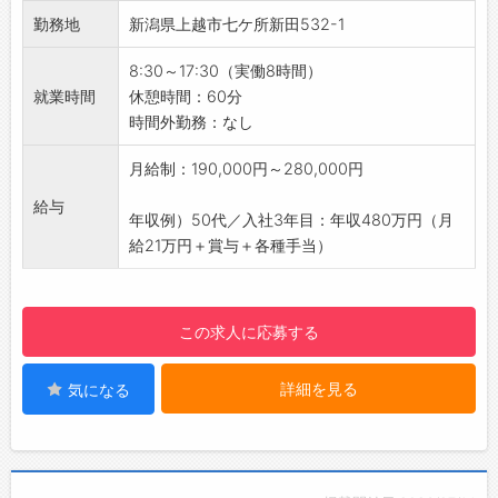
■全車種を取り扱う整備工場です！
勤務地
新潟県上越市七ケ所新田532-1
・全メーカーの乗用車や大型車両（トラッ
ク）、バイクなど様々な整備を行うので、幅広
8:30～17:30（実働8時間）
い技術が身につきます◎
就業時間
休憩時間：60分
【研修制度・ステップアップ】
時間外勤務：なし
・OJTにて丁寧にご指導します♪
・それぞれの車の状態を見て臨機応変に対応し
月給制：190,000円～280,000円
ていくので、先輩社員に教わりながら安心して
給与
技術を磨ける環境があります◎
年収例）50代／入社3年目：年収480万円（月
【職場の雰囲気・社風】
給21万円＋賞与＋各種手当）
・ベテランのメカニック、自動車整備士2級の
資格を保持する方が在籍しています！
・従業員の中には、25年以上の整備歴を持ち2
この求人に応募する
万台以上車の状態を見ているベテランや、サー
キットレースでの突発の整備を経験しているス
詳細を見る
気になる
タッフも在籍しており、心強い職場です◎
【取扱メーカー】
レクサス、トヨタ、日産、ホンダ、マツダ、ス
バル、スズキ、三菱自動車、ダイハツ、
メルセデス・ベンツ、BMW、アウディ、フォル