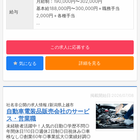
・サービス研修
月給制：190,000円〜302,000円
・元気に挨拶の練習
・メーカー研修
基本給188,000円〜300,000円＋職務手当
給与
↓
・IT研修
2,000円＋各種手当
9:10：清掃
・配転者研修
...
・工場内の整理、清掃
・仕事への意欲向上にも繋がっています◎
・点検スケジュ－ルを確認
【資格取得支援制度あり！】
↓
・資格取得費用は全額会社負担！
この求人に応募する
10:00：点検・結果説明
・資格取得時に取得一時金20,000円～30,000
・お待ちのお客様へ車の引渡し時間をお伝え、
円を支給！
詳細を見る
気になる
点検
【職場の雰囲気】
・お客様へ車の下見せ、結果説明
・面倒見が良い先輩が多く、和気あいあいと仲
↓
がいい環境です♪
12:00：昼食
・困っているときに助けてくれるカッコいい先
・仲間と共にお弁当を食べる
輩、失敗して落ち込んでいるときに優しく声を
掲載開始日:2026/07/08
・コミュニケーション活発です♪
かけてくれる先輩、疲れていると笑わせてくれ
社名非公開の求人情報 /新潟県上越市
↓
て元気を出してくれる先輩、できたときに褒め
自動車電装品販売会社のサービ
13:00：整備・結果説明
てくれるあたたかくて優しい先輩方の背中を見
ス・営業職
・ベルト、パッドの交換、エンジンの不具合対
て、早く成長したいという気持ちを持って頑張
未経験者活躍中！人気の日勤◎学歴不問◎
応など
れます！
年間休日110日◎週休2日制◎日祝休み◎車
◎結果説明の際に、お客様にとって役立つ少し
検なし◎創業60年◎事業拡大◎業績好調◎
・仕事中はキビキビしている印象ですが、休憩