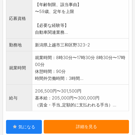
【年齢制限、該当事由】
グ)
〜59歳、定年を上限
引取り、納車、検査等で移動の際は、社用車を
応募資格
使用します。
【必要な経験等】
*未経験の方は補助作業から順番に技術を習得し
自動車関連業務...
ていただきます。
入社後に資格取得も可能です。(費用補助あり)
勤務地
新潟県上越市三和区野323-2
就業時間：8時30分〜17時30分 8時30分〜17時
00分
就業時間
休憩時間：90分
時間外労働時間：3時間...
206,500円〜301,500円
給与
基本給：205,000円〜300,000円
（賃金・手当_定額的に支払われる手当）...
詳細を見る
気になる