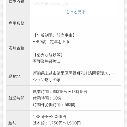
仕事内容
や報告書の作成も可
れる職場にするために、様々な取り組みをして
キャデラック、シボレー、フォード、クライス
能なため事務作業時間が削減でき効率的な看
います♪
もっと見る
ラー、ジープ、ジャガー、ロータス、
護業務ができます。
・思いやアイデアを尊重する、風通しがよい職
ボルボ、プジョー、ルノー、シトロエン、フィ
雇用形態
○具体的な業務は利用者様宅を訪問しバイタル
場環境づくりを進めています！
アット、アルファロメオ
チェック、健康管理
・「社内提案制度」全社員（パート社員を含
／
【年齢制限、該当事由】
服薬管理、看護サービス、カルテ管理、書類
む）が自由に提案できます！
新しい時代に向けて、日々の積み重ねを大切に
〜69歳、定年を上限
作成等
・「車座ミーティング」会社のトップとラン
しながら、次世代が良くなるものを生み出して
応募資格
※弊社は育児休業、介護休業、看護休業全ての
チをしながら♪
いきましょう♪
【必要な経験等】
取得実績がある事業
・「役員面談」
＼
看護業務経験...
所です
■「社内提案制度」では、提案の採用可否に関
※採用後、業務内容の変更予定範囲:法人内グル
わらず、謝礼を贈呈します◎
新潟県上越市清里区岡野町761 訪問看護ステー
ープホームでの看
勤務地
・「最多提案賞」や「最優秀提案賞」など、半
ション癒しの家
護業務をしていただくこともあります。
期ごとの社内表彰があり、たくさんのアイデア
が新たな制度として制定されました◎
就業時間：8時15分〜17時15分
・「時間有給休暇」1時間単位で取得できます
就業時間
休憩時間：60分
◎
時間外労働時間：5時間...
・「傷病有給休暇」最大60日の積立が可能で
す◎
1,885円〜2,066円
→年次有給休暇は、より安心してリフレッシ
給与
基本給：1,750円〜1,900円