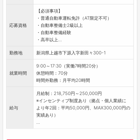
／
・オーバーホール（エンジンやミッションの分
技術変化を遂げており、スキルアップの必要性
気軽に話せることも多く、プライベートでもお
新しい時代に向けて、日々の積み重ねを大切に
【必須事項】
解・故障箇所）
を感じています。
酒を飲みに行ったり、兄弟のような関係で頼り
しながら、次世代が良くなるものを生み出して
・普通自動車運転免許（AT限定不可）
・お客様への説明、アドバイス（車両の使い
【職場の雰囲気・社風】
になります。
いきましょう♪
応募資格
・自動車整備士2級以上
方・燃費や安全の向上）
・分からないことを細かく質問しても都度丁寧
研修制度も十分していて、新人のときは店舗へ
＼
・自動車整備経験
【やりがい】
に教えていただけるので、安心して働ける環境
配属になる前に整備の基礎を学べたり、日産資
・高卒以上...
・各トラックごとに部品や仕様を組み合わせる
です◎
格試験前は会社が研修を行ってくれて苦手な分
オーダーメイドとなるため、お客様のビジネス
・先輩スタッフは個性豊かで面白い方が多く、
野も講師の方から学ぶことができたりします。
勤務地
新潟県上越市下源入字新田々300-1
に沿った商品を作り上げる面白さがあります♪
休憩時間も業務中もコミュニケーションが取り
楽しく、不安を抱えることがなく、仕事ができ
・トラックを販売することにより、トラックの
やすいです♪
ています♪
9:00～17:30（実働7時間20分）
売上だけではなく、その後のアフターサービス
■男性育休取得実績あり！
■テクニカルスタッフ（2019年入社）
就業時間
休憩時間：70分
（整備など）の受注に繋がるので、中長期的な
・所属長を含めてコミュニケーションをとる中
故障車を持ち込まれるお客様は不安を抱えてい
時間外勤務：月平均20時間
ビジネスチャンスの獲得となり、会社全体のビ
で、少しずつ前に進めて、育休取得に結びつく
ることが多く、不安を解消できるのは自動車整
ジネスに対する関わりや影響を感じていただけ
ことができました◎
月給制：218,750円～250,000円
備士だけです◎
ます◎
・SDGs宣言のもと、安心・安全・快適な地域
※インセンティブ制度あり（拠点・個人業績に
車の不具合内容をしっかり聞き、短時間で修理
・世界的なUDブランドの最先端の技術に触れら
移動を追求し、試行錯誤を重ねながら、今後も
給与
より年2回：平均50,000円、MAX300,000円の
が完了するよう心掛けています。
れるので、成長の糧になります！
より良い環境づくりを目指してまいります。
実績あり）
お客様から「ありがとう」の感謝の言葉やお褒
【研修制度】
【働き方に関して】
...
めの言葉をいただくことが、何よりもやりがい
・OJTやオリエンテーション、マンツーマンの
■若い世代が活躍できる環境づくりに注力して
になっています！
指導などを通じて、先輩スタッフのノウハウを
います！
複雑な故障への解決法を発見し、修理に至った