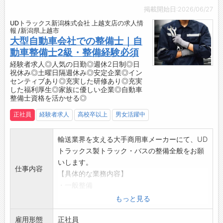
■資格取得支援制度が充実！（会社負担※2回目
す！
掲載開始日:2026/06/27
お客様によって興味があるものや売れるものが
以降は個人負担あり）
【働き方に関して】
異なるので、 何を必要としているのか、どうや
UDトラックス新潟株式会社 上越支店の求人情
・資格を持っていない場合は、まず自動車整備
・多様な価値観で、全員にスポットライトが当
報 /新潟県上越市
ったら販売できるのかを考えながら提案するこ
士3級の資格取得を目指していただきます。
大型自動車会社での整備士｜自
たる仕組みを整えています◎
とが楽しいです♪
・実務経験が半年～1年くらい必要とする場合も
動車整備士2級・整備経験必須
・意見箱を設置し、積極的に社員の意見を取り
その中で、自分宛てに注文が来たときは、達成
ございますので、通常業務と並行しながら受験
入れて働きやすい環境作りに注力しています！
経験者求人◎人気の日勤◎週休2日制◎日
感を味わうことができます！
祝休み◎土曜日隔週休み◎安定企業◎イン
勉強をしていただきます。
・サポートスタッフを配置することで効率化を
日々学べることがあるので、飽きない仕事だと
センティブあり◎充実した研修あり◎充実
・自動車整備士3級取得後は、自動車整備士2級
図り、整備士が整備に専念できる環境です♪
した福利厚生◎家族に優しい企業◎自動車
思います。
や電装整備士、第2種電気工事士など、多様な
【社内設備】
整備士資格を活かせる◎
今後も、どなたからでも頼られる営業を目指し
技術取得を目標にし、更なるスキルアップを目
■充電ステーション
て努力していきたいです！
正社員
経験者求人
高校卒以上
男女活躍中
指します◎
・今後ますます需要が増えると予測され、お客
【取扱メーカー】
・車について理解を深めた上で作業していただ
様に安心して便利にご利用いただけるよう365
レクサス、トヨタ、日産、ホンダ、マツダ、ス
輸送業界を支える大手商用車メーカーにて、UD
くために、目標を明確化する狙いもあります◎
日24時間使える体制を整えています！
バル、スズキ、三菱自動車、ダイハツ、
トラックス製トラック・バスの整備全般をお願
■社外セミナーあり！（会社負担）
【先輩社員の声】
メルセデス・ベンツ、BMW、アウディ、フォル
いします。
・メーカー講習などに参加することで、自社以
■テクニカルスタッフ（2017年入社）
仕事内容
クスワーゲン、ポルシェ、MINI、
【具体的な業務内容】
外のスキル取得にも努めています！
社員を大切にしていることが会社の魅力です。
キャデラック、シボレー、フォード、クライス
・一般整備
■現場の先輩社員によるOJT教育あり！
『メンター（助言者）制度』があり、比較的年
ラー、ジープ、ジャガー、ロータス、
・法定整備
もっと見る
・簡単な取付作業からスタートし、徐々に様々
齢が近い先輩がついてくれて、何も分からない
ボルボ、プジョー、ルノー、シトロエン、フィ
・定期点検（車両状態の確認・消耗部品の交換
な作業にチャレンジしていただきます。
ことだらけの新人のときに親身に相談に乗って
アット、アルファロメオ
雇用形態
などの予防整備）
正社員
・現在、自動車業界はEV、自動運転へと大きな
くれます。