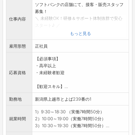
ソフトバンクの店舗にて、接客・販売スタッフ
募集！
＼ 未経験OK！研修＆サポート体制抜群で安心
仕事内容
スタート♪ ／
【具体的な業務内容】
もっと見る
・スマホ、タブレット等のご案内
雇用形態
・料金プランや各種サービスのご案内、ご提案
正社員
・故障や修理の対応、ご案内
【必須事項】
・在庫や店頭ツールの発注、在庫管理
・高卒以上
・イベントや出張販売
応募資格
・未経験者歓迎
【おすすめポイント】
・ビジネスマナー、接客経験、商品知識が身に
【歓迎スキル】...
つきます♪
・個人ノルマは設けておりません！
勤務地
新潟県上越市とよば239番の1
・SoftBank以外の携帯ブランドを利用していて
も大丈夫です◎
1）9:30～18:30 （実働7時間50分）
・全国28市町村に店舗展開中の大手代理店で
就業時間
2）10:00～19:00（実働7時間50分）
す！
3）10:30～19:30（実働7時間50分）...
【やりがい】