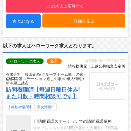
習得できます！
・環境整備の一環として、リモート勤務に備え
達成感は大きいです！
この求人に応募する
・充実の資格取得支援あり！知識や技術のレベ
てノートPCへの切り替えを行いました。
／
ルアップを手厚くサポートします◎
■課題の抽出と改善策に取り組んでいます！
HAPPYな職場で、あなたと一緒に働ける日を楽
詳細を見る
気になる
・新入社員へのサポート体制あり！研修などに
・従業員へアンケートを2ヶ月に1度ほど実施
しみにしています♪
よる成長のチャンスの提供と共に、働きやすい
し、従業員の声を反映しています！
＼
環境づくりに努めています♪
・4ヶ月に1度程度、改善について経営側との話
【取得できる資格・免許は8種類！】
し合いを計画しています。
以下の求人はハローワーク求人となります。
■費用は会社が全額負担！あなたの頑張りを全
【先輩社員の声】
力でサポートします♪
■新潟サービス課 2021年入社（未経験）
掲載開始日:2026/08/07
ハローワーク求人
新着
・国家整備士2級・3級
仕事を一人で完了させたときの達成感がやりが
情報提供元：上越公共職業安定所
・大型自動車免許
いに繋がっています。
有限会社 藤田企画(グループホーム癒しの家)
・大型特殊免許
未経験からの入社なので覚えることがたくさん
(訪問看護ステー ション癒しの家)の求人情報 /
・牽引免許
ありますが、工具の使い方から着実に覚えてい
新潟県上越市
訪問看護師【毎週日曜日休み!
・整備主任者
き、何よりも綺麗な施工を心掛けながら、一人
また日数・時間相談可です】
・自動車検査員
前のサービスマンになりたいです！
・フォークリフト運転技能講習
【取扱メーカー】
未経験者活躍中
男女活躍中
・玉掛け技能講習
レクサス、トヨタ、日産、ホンダ、マツダ、ス
【職場の雰囲気・社風】
バル、スズキ、三菱自動車、ダイハツ、
〇訪問看護ステーションでの訪問看護業務
■一人ひとりの声が活かされる職場環境です！
メルセデス・ベンツ、BMW、アウディ、フォル
※タブレットでの訪問記録が入力可能。計画書
・誇りを持ちながら、安心して長く働き続けら
クスワーゲン、ポルシェ、MINI、