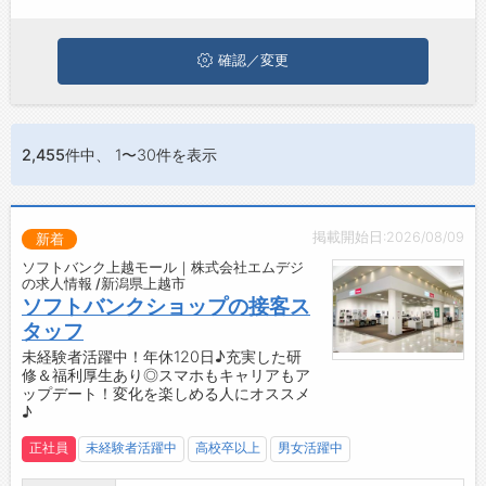
に応募してみてくださいね。
お問い合わせ
よくあるご質問
確認／変更
2,455件
中、 1〜30件を表示
掲載開始日:2026/08/09
新着
ソフトバンク上越モール｜株式会社エムデジ
の求人情報 /新潟県上越市
ソフトバンクショップの接客ス
タッフ
未経験者活躍中！年休120日♪充実した研
修＆福利厚生あり◎スマホもキャリアもア
ップデート！変化を楽しめる人にオススメ
♪
正社員
未経験者活躍中
高校卒以上
男女活躍中