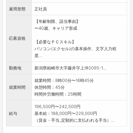
コツコツやるのが好
雇用形態
きな方、歓迎します
正社員
《業務の変更範囲:会社の定める業務》
【年齢制限、該当事由】
※事前連絡いただければ応募前職場見学ができ
〜40歳、キャリア形成
ます。
応募資格
【必要なＰＣスキル】
パソコン(エクセル)の基本操作、文字入力程
度...
勤務地
新潟県柏崎市大字藤井字上沖2095-1...
就業時間：8時00分〜16時45分
就業時間
休憩時間：45分
時間外労働時間：25時間
196,500円〜242,500円
給与
基本給：188,000円〜229,000円
（賃金・手当_定額的に支払われる手当）...