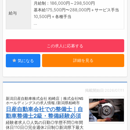
り、高度なスキルアップができます◎
月給制：186,000円～298,500円
・日産整備士資格取得研修
基本給175,500円〜288,000円＋サービス手当
給与
・NBC（日産ビジネスカレッジ）派遣研修
10,500円＋各種手当
【ステップアップ】
...
・お客様に選ばれる人づくりを目指し、業務の
伝承を基に3種類の教育システムで成長を促し
ています！
この求人に応募する
■社内集合教育
・年間の育成スケジュールを組み、整備（サー
詳細を見る
気になる
ビス）や店頭実習などの研修と教育を通して、
知識や技術を身につけます。
■現場実践教育
・入社後1～2年間、教育担当として同一店舗・
職種の先輩がつき、些細な相談や質問もすぐに
掲載開始日:2026/07/11
できる環境づくりを行っています。
新潟日産自動車株式会社 柏崎店｜株式会社NS
■派遣教育
ホールディングスの求人情報 /新潟県柏崎市
・全国から日産販売会社のスタッフが日産ビジ
日産自動車会社での整備士｜自
ネスカレッジ（研修センター）に集まり、ビジ
動車整備士2級・整備経験必須
ネススキルの基礎を学びます。
経験者求人◎人気の日勤◎学歴不問◎年間
休日110日◎完全週休2日制◎新潟県下最大
【職場の雰囲気】