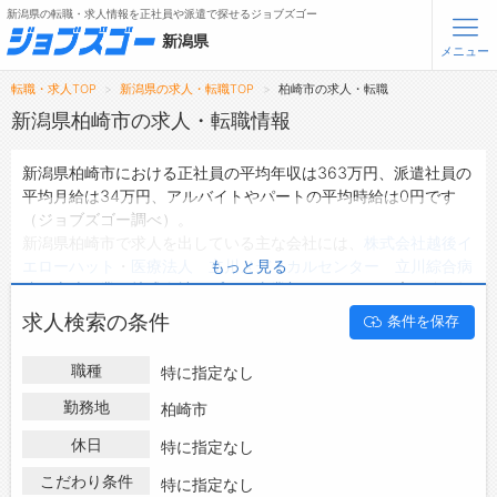
新潟県の転職・求人情報を正社員や派遣で探せるジョブズゴー
新潟県
メニュー
転職・求人TOP
新潟県の求人・転職TOP
柏崎市の求人・転職
無料会員登録
ログイン
新潟県柏崎市の求人・転職情報
新潟県柏崎市における正社員の平均年収は363万円、派遣社員の
メニュー
平均月給は34万円、アルバイトやパートの平均時給は0円です
（ジョブズゴー調べ）。
トップ
新潟県柏崎市で求人を出している主な会社には、
株式会社越後イ
詳細情報で求人を探す
エローハット
・
医療法人 立川メディカルセンター 立川綜合病
もっと見る
院
・
山崎工業 株式会社 プレス事業部
などがあり、未経験や短
期等ご希望の条件で絞り込みができます。
転職支援サービスについて
求人検索の条件
条件を保存
新潟県柏崎市の地域密着型の求人サイトであるジョブズゴーでは
新潟県柏崎市の求人情報を514件取り扱っており、そのうち
正社
転職ノウハウ(応募書類の書き方・面接対策など)
職種
特に指定なし
員の求人
は399件、
派遣社員の求人
は14件、
アルバイト・パート
転職・採用コラム
の求人
は0件です。
勤務地
柏崎市
ハローワークにはない求人も多数扱っており、転職だけでなく、
休日
ジョブズゴーについて
特に指定なし
第二新卒から50代・60代以上の方の再就職も可能です。 新潟県
柏崎市で求人・転職情報を探している方は、ぜひ興味のある職種
こだわり条件
特に指定なし
会社概要