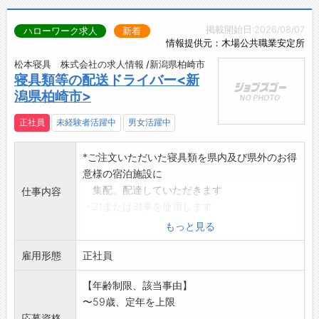
・面倒見が良い先輩が多く、和気あいあいと仲
・残業は月2時間と少なめ＆人気の日勤♪
がいい環境です♪
掲載開始日:2026/08/07
ハローワーク求人
新着
→ 仕事もプライベートも大切にしたい方にピッ
・困っているときに助けてくれるカッコいい先
情報提供元：木場公共職業安定所
タリの職場です！
輩、失敗して落ち込んでいるときに優しく声を
【研修制度】
松本寝具 株式会社の求人情報 /新潟県柏崎市
かけてくれる先輩、疲れていると笑わせてくれ
寝具類等の配送ドライバー<新
・作業研修、安全教育あり！
て元気を出してくれる先輩、できたときに褒め
潟県柏崎市>
・ベテラン作業員が親切丁寧にサポートしま
てくれるあたたかくて優しい先輩方の背中を見
す。
て、早く成長したいという気持ちを持って頑張
正社員
未経験者活躍中
男女活躍中
・分からないことも丁寧に教えるので、初めて
れます！
の方も安心して作業できます♪
・仕事中はキビキビしている印象ですが、休憩
*ご注文いただいた寝具類を県内及び県外のお得
【ステップアップ】
の時はしっかり休みながらくだらない話もして
意様の宿泊施設に
◆資格取得支援あり！有資格者手当も充実◎
楽しく過ごせるので、メリハリをつけて働けま
集配、配達していただきます
仕事内容
・キャリアアップを目指せます。
す◎
・2tまたは3t車を使用します
【職場の雰囲気・社風】
・みんながしっかりフォローし合って仕事をし
変更範囲:会社の定める業務
もっと見る
・「チャレンジする」をモットーに、協力し合
ているので、とても働きやすい職場です♪
い、楽しく働く職場です♪
【社風】
雇用形態
正社員
・幅広い世代の作業員が切磋琢磨しながら成長
■明るい未来を創造することを目指して、4つ
中！
【年齢制限、該当事由】
の幸せを大切にしながら豊かな心と前向きに生
・多彩な作業に挑戦できる、面白い現場です◎
〜59歳、定年を上限
きる力を養い、働く充実感を重視しています◎
・現在、上越・柏崎・刈羽エリアから通勤中の
応募資格