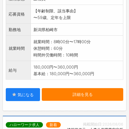
務変更の範囲:なし
【年齢制限、該当事由】
」
応募資格
〜59歳、定年を上限
勤務地
新潟県柏崎市
就業時間：8時00分〜17時00分
就業時間
休憩時間：60分
時間外労働時間：10時間
180,000円〜360,000円
給与
基本給：180,000円〜360,000円
詳細を見る
気になる
掲載開始日:2026/08/06
ハローワーク求人
新着