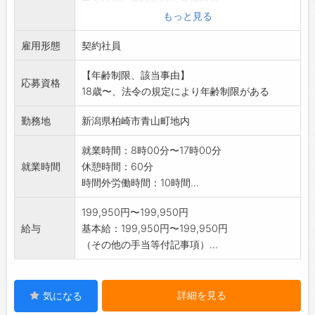
◇経験不問・資格不問・未経験者活躍中
もっと見る
◇入社時座学研修・業務開始時現場研修あり
雇用形態
入社後は営業所で4日間の座学研修がありま
契約社員
す。
【年齢制限、該当事由】
「変更範囲:会社の定める範囲」
応募資格
18歳〜、法令の規定により年齢制限がある
勤務地
新潟県柏崎市青山町地内
就業時間：8時00分〜17時00分
就業時間
休憩時間：60分
時間外労働時間：10時間...
199,950円〜199,950円
給与
基本給：199,950円〜199,950円
（その他の手当等付記事項）...
詳細を見る
気になる