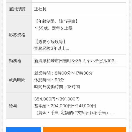
・現地施工管理や安全管理等の現場監督
雇用形態
*ミーティング、メール確認、工場にて進捗確
正社員
認、行程通りに作業
【年齢制限、該当事由】
が進んでいるか確認や指示をおこない工程管
〜59歳、定年を上限
理をして頂きます。
応募資格
*資材発注やお客様と打ち合わせなどその他付随
【必要な経験等】
する業務もお願い
実務経験3年以上...
いたします。
変更範囲:会社の業務全般
勤務地
新潟県柏崎市日吉町3-35 ミヤハチビル103...
就業時間：8時00分〜17時00分
就業時間
休憩時間：90分
時間外労働時間：18時間
354,000円〜391,000円
給与
基本給：204,000円〜241,000円
（賃金・手当_定額的に支払われる手当）...