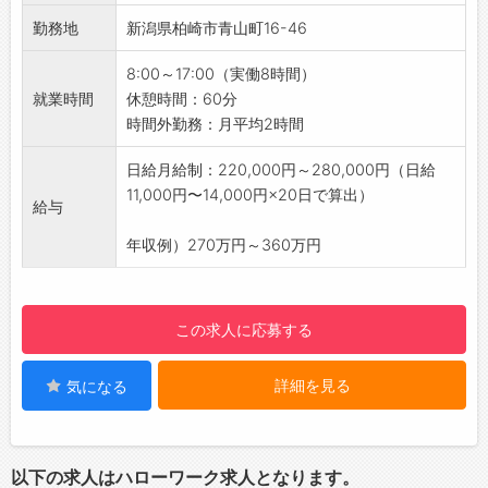
◎軽作業がメインです！体への負担も少なめ♪
【ステップアップ】
勤務地
新潟県柏崎市青山町16-46
【勤務地・移動】
・自分からも話しかけやすく、わからない整備
・会社（新潟県上越市春日新田2丁目23-4）に
8:00～17:00（実働8時間）
のことは気軽に先輩へ質問できる環境です◎
集合後、社用車に乗り合わせて現場へ移動しま
就業時間
休憩時間：60分
・困っているときなどしっかりサポートしてく
す。
時間外勤務：月平均2時間
れるので、安心して作業できます！
・柿崎・柏崎にある当社駐車場に集合も可能で
・成長速度に合わせて仕事を任せてくれるの
す。
日給月給制：220,000円～280,000円（日給
で、日々成長できます♪
【おすすめポイント】
11,000円〜14,000円×20日で算出）
【研修制度】
給与
◆未経験OK！経験者もスキルを活かせます◎
・日産資格取得のための社内研修
・とび、土工、塗装などのガテン系経験者も歓
年収例）270万円～360万円
・サービス研修
迎！
・メーカー研修
・もちろん、初めての方でも安心してスタート
・IT研修
できます♪
・配転者研修
この求人に応募する
◆屋内作業が中心で、天候に左右されません♪
・仕事への意欲向上にも繋がっています◎
・安定した環境で長く働けます！
【資格取得支援制度あり！】
詳細を見る
気になる
◆単身者向けアパート借り上げ制度あり◎
・資格取得費用は全額会社負担！
・県外からの移住希望者も大歓迎です♪
・資格取得時に取得一時金20,000円～30,000
◆プライベートも充実できる環境♪
円を支給！
・年間休日125日＆土日祝休みでしっかり休め
【職場の雰囲気】
以下の求人はハローワーク求人となります。
る！