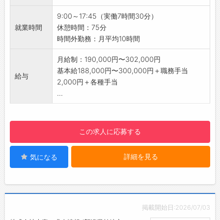
き起こります♪
【1日の業務の流れ】
【先輩社員の声】
9:00～17:45（実働7時間30分）
■テクニカルスタッフ
■TS（テクニカルスタッフ）/2007年入社
就業時間
休憩時間：75分
9:00：朝礼
将来は整備士になりたいと思い、企業説明会に
時間外勤務：月平均10時間
・売上状況、来店予約状況、各種連絡事項を共
参加しました。
有
「楽しそうな職場」「自分の資格を活かして責
月給制：190,000円〜302,000円
・元気に挨拶の練習
任ある仕事ができそう」と思い、新潟日産モー
基本給188,000円〜300,000円＋職務手当
給与
↓
ターへの入社を決めました。
2,000円＋各種手当
9:10：清掃
入社3年目に、日産関東ブロックサービス技術
...
・工場内の整理、清掃
大会に出場して、新人の部で3位に入賞しまし
・点検スケジュ－ルを確認
た。
↓
入社4年目に、全国日産サービス技術大会に出
この求人に応募する
10:00：点検・結果説明
場しました。
・お待ちのお客様へ車の引渡し時間をお伝え、
日産テクニカルアドバイザー資格1級や日産整備
詳細を見る
気になる
点検
士資格1級などの上級資格も取得しました。
・お客様へ車の下見せ、結果説明
目標に向かって努力した実力が評価されること
↓
で、大きな自信になると感じています！
12:00：昼食
／
・仲間と共にお弁当を食べる
時代の最先端をリードし、期待を上回るわくわ
掲載開始日:2026/07/03
・コミュニケーション活発です♪
く感をお客様にお届けしています♪