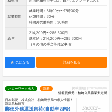
勤務地
新潟県柏崎市半田2丁目7-7エクシードC202
※現場は柏崎市内を拠点にし、関東地域を中心
に全国になります。
就業時間：8時00分〜17時00分
※変更範囲:会社の定める業務
就業時間
休憩時間：60分
時間外労働時間：30時間...
214,200円〜285,600円
給与
基本給：214,200円〜285,600円
（その他の手当等付記事項）...
詳細を見る
気になる
掲載開始日:2026/08/06
ハローワーク求人
新着
情報提供元：柏崎公共職業安定所
日本郵便 株式会社 柏崎郵便局の求人情報 /
新潟県柏崎市
郵便外務運送集荷(自動車四輪)