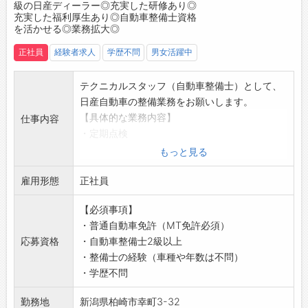
級の日産ディーラー◎充実した研修あり◎
・優しい方や面白い方が多く、楽しく仕事を続
充実した福利厚生あり◎自動車整備士資格
けられる環境です♪
を活かせる◎業務拡大◎
・切磋琢磨しながら成長できる環境を整えてい
正社員
経験者求人
学歴不問
男女活躍中
ます◎
【職場の社風】
テクニカルスタッフ（自動車整備士）として、
■合言葉「Heart to Heart」！
日産自動車の整備業務をお願いします。
・お客様から選ばれる企業、店、人財になろう
【具体的な業務内容】
仕事内容
と、お客様との心の繋がりを大切に信頼関係を
・定期点検
築いています◎
・車検整備
もっと見る
■店舗名「は～とぴあ」に込められた想い
・一般整備
・ハートフルとユートピアを組み合わせた愛称
雇用形態
・整備結果の説明
正社員
です。
・故障診断
・お客様を想い、お客様の理想なカーライフを
【必須事項】
・オイル交換
実現させたい想いを込めています♪
・普通自動車免許（MT免許必須）
・タイヤ交換
【働き方に関して】
応募資格
・自動車整備士2級以上
・リコール関係作業
・自分よりもレベルが高い先輩の仕事ぶりをよ
・整備士の経験（車種や年数は不問）
・ナビ取付
く観察して真似することが、仕事を覚える初期
・学歴不問
【おすすめポイント】
段階で重要だと考えています。
・新潟県下最大級の日産ディーラー！
・そのステップを経て、オリジナルの発想が沸
勤務地
新潟県柏崎市幸町3-32
・業務拡大のため増員募集です！