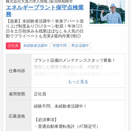
株式会社大真の求人情報 /新潟県柏崎市
↓
車のメンテナンスを通して、新潟の街中を「は
エネルギープラント保守点検業
13:00：整備・結果説明
～と」でいっぱいにしていきませんか？
務
・ベルト、パッドの交換、エンジンの不具合対
＼
【急募】未経験者活躍中！単身アパート借
応など
り上げ制度あり◎UIターン歓迎！年休125
◎結果説明の際に、お客様にとって役立つ少し
日＆土日祝休み＆残業ほぼなし＆人気の日
勤でプライベートも充実♪屋内作業9割◎
先の話をするよう心掛けています！
↓
正社員
未経験者活躍中
学歴不問
男女活躍中
17:45：終礼・帰宅
・翌日のスケジュールを確認
プラント設備のメンテナンススタッフ募集！
【やりがい】
安定した環境で働きたい方、大歓迎！
・日産の顔として、お客様と信頼関係を築く大
仕事内容
発電所のプラント設備の点検や簡単なメンテナ
きな喜びと、お客様の安全なカーライフを支え
ンス作業を中心に、未経験から手に職をつけら
もっと見る
るやりがいがあります！
れるお仕事です。
・不具合の原因を考えて答えが見つかったとき
雇用形態
屋内作業がメインなので天候に左右されず、安
正社員
に、達成感とやりがいを感じます！
心して働けます！
・お客様が快適なカーライフを送ることができ
経験不問、未経験者活躍中！
【具体的な業務内容】
るよう様々な部品や商品を提案し、お客様が笑
・プラント設備のメンテナンス
応募資格
顔になるときは嬉しい気持ちになります！
【必須事項】
・点検に伴う一般作業員、監視業務
・様々な車の特徴を知る面白さを感じられます
・普通自動車運転免許（AT限定可）
・その他、簡単な委託業務
♪