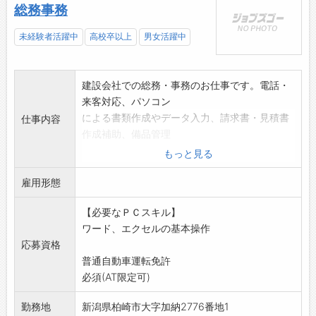
総務事務
未経験者活躍中
高校卒以上
男女活躍中
建設会社での総務・事務のお仕事です。電話・
来客対応、パソコン
による書類作成やデータ入力、請求書・見積書
仕事内容
作成補助、備品管理
などを行っていただきます。
もっと見る
※建設業の知識や経験は問いません。
雇用形態
未経験の方も、できる業務から丁寧に指導しま
す。
【必要なＰＣスキル】
変更範囲:変更なし
ワード、エクセルの基本操作
応募資格
普通自動車運転免許
必須(AT限定可)
勤務地
新潟県柏崎市大字加納2776番地1