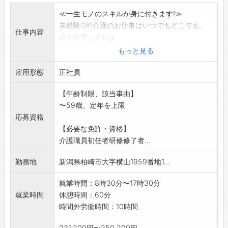
≪一生モノのスキルが身に付きます!≫
未経験OK!介護のお仕事はいつでもどこでも、
仕事内容
必ず必要とされま
す。
もっと見る
しっかりしたサポートのあるアースサポートで
雇用形態
介護職をはじめてみ
正社員
ませんか?
【年齢制限、該当事由】
デイサービスに来所されたお客様のトイレや入
〜59歳、定年を上限
浴介助、レクリエー
応募資格
ション、送迎などが主なお仕事。
【必要な免許・資格】
お客様からの「ありがとう」が大きなやりがい
介護職員初任者研修修了者...
となるお仕事です!
変更範囲:会社の定める業務範囲※希望考慮
勤務地
新潟県柏崎市大字横山1959番地1...
就業時間：8時30分〜17時30分
就業時間
休憩時間：60分
時間外労働時間：10時間
231,200円〜250,200円