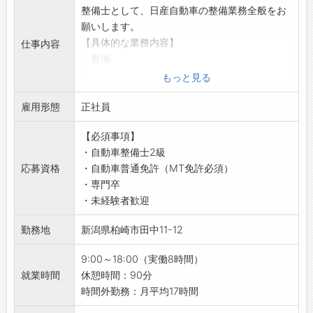
整備士として、日産自動車の整備業務全般をお
願いします。
【具体的な業務内容】
仕事内容
・整備
・車検
もっと見る
・点検
雇用形態
・一般修理（メンテナンス業務）
正社員
【やりがい】
【必須事項】
・TS（テクニカルスタッフ・技術職）は、先進
・自動車整備士2級
技術でもたらす喜びや驚きを間近で感じられる
応募資格
・自動車普通免許（MT免許必須）
ポジションです◎
・専門卒
・お客様の大切な車を任せていただき、お客様
・未経験者歓迎
から笑顔で「いいね！」とお褒めの言葉をいた
だけると、大きな自信に繋がります！
勤務地
新潟県柏崎市田中11-12
・車が繋ぐコミュニケーションを通して、「あ
りがとう」と感謝の言葉が響き合い、笑顔がど
9:00～18:00（実働8時間）
んどん増えていくと、やりがいを感じます♪
就業時間
休憩時間：90分
【研修制度】
時間外勤務：月平均17時間
■ディーラーならではの研修制度が充実してお