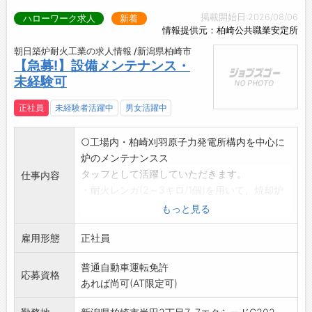
掲載開始日:2026/08/06
ハローワーク求人
新着
情報提供元：柏崎公共職業安定所
朝日築炉耐火工業の求人情報 /新潟県柏崎市
【急募!】設備メンテナンス・
未経験可
正社員
未経験者活躍中
男女活躍中
○工場内・柏崎刈羽原子力発電所構内を中心に
炉のメンテナンスス
タッフとして活躍していただきます。
仕事内容
・耐火レンガ(2～3キロ/1個)を用いて、焼却炉
や鉄を溶かす
もっと見る
炉の内部を施工していきます。
雇用形態
★主な作業
正社員
1、レンガを指定場所に運ぶ(台車に乗せて)
普通自動車運転免許
2、レンガを加工する(レンガの角をハンマーで
応募資格
あれば尚可(AT限定可)
削る作業)
3、レンガを積み上げていく(指定の場所に)