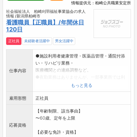
【こんな方にオススメ】
情報提供元：柏崎公共職業安定所
■月2回の2連休日を導入！
◇未経験から手に職をつけたい方
・自動車販売会社で全国トップレベルの全社一
社会福祉法人 柏崎刈羽福祉事業協会の求人
◆体を動かすことが好きな方
情報 /新潟県柏崎市
斉休日を確保し、プライベートの時間の充実を
◇安定した職場で長く働きたい方
看護職員【正職員】/年間休日
図っています◎
◆チャレンジ精神旺盛で成長意欲のある方
120日
・年次有給休暇の取得促進にも力を入れていま
◇ワークライフバランスを大切にしたい方
す！
正社員
未経験者活躍中
男女活躍中
【働き方に関して】
・多様な価値観で、全員にスポットライトが当
●施設利用者健康管理・医薬品管理・通院付添
たる仕組みを整えています◎
い・リハビリ業務・
・意見箱を設置し、積極的に社員の意見を取り
医療機関との連絡調整など。
仕事内容
入れて働きやすい環境作りに注力しています！
●夜勤業務はありませんが、一部事業所では利
・サポートスタッフを配置することで効率化を
用者夜間急変に備え
もっと見る
図り、整備士が整備に専念できる環境です♪
た待機当番があります。(月5回程度、夜間自宅
【社内設備】
雇用形態
待機で必要に応じ
正社員
■充電ステーション
て電話対応や現場対応。待機当番手当の支給あ
・今後ますます需要が増えると予測され、お客
【年齢制限、該当事由】
り。)
様に安心して便利にご利用いただけるよう365
〜60歳、定年を上限
●配属施設によって利用者数は70名～150名、
日24時間使える体制を整えています！
応募資格
看護職員数は2
【先輩社員の声】
【必要な免許・資格】
名～8名です。(パート含む)