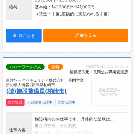
給与
基本給：141,000円〜141,000円
（賃金・手当_定額的に支払われる手当）...
詳細を見る
気になる
掲載開始日:2026/08/06
ハローワーク求人
新着
情報提供元：長岡公共職業安定所
東洋ワークセキュリティ株式会社 長岡営業
所の求人情報 /新潟県柏崎市
(請)施設警備員(柏崎市)
契約社員
未経験者活躍中
男女活躍中
施設構内のお仕事です。具体的な業務は…
■立哨警備・監視業務
仕事内容
■その他、委託された警備業務