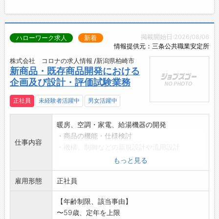
掲載開始日:2026/08/06
ハローワーク求人
新着
情報提供元：三条公共職業安定所
株式会社 コロナの求人情報 /新潟県柏崎市
新商品・既存商品開発における
企画及び設計・評価試験業務
正社員
未経験者活躍中
男女活躍中
暖房、空調・家電、給湯機器の開発
・商品の機能・仕様検討
仕事内容
・機構、制御などの新規設計や流用設計
・試作機の性能評価
もっと見る
・電気回路設計
雇用形態
・組み込みマイコンソフト開発
正社員
変更範囲:会社が定める業務
【年齢制限、該当事由】
※これらの業務の中で、ご本人の適性や希望か
〜59歳、定年を上限
ら