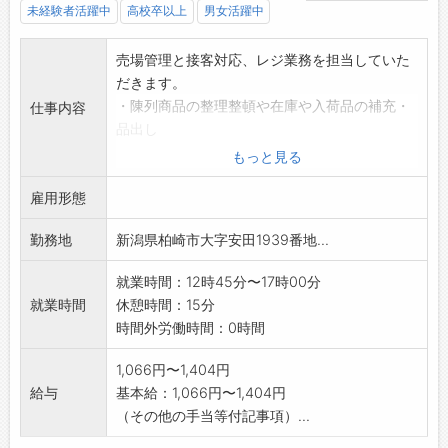
未経験者活躍中
高校卒以上
男女活躍中
売場管理と接客対応、レジ業務を担当していた
だきます。
・陳列商品の整理整頓や在庫や入荷品の補充・
仕事内容
品出し
・新商品や季節に応じた商品の陳列変更
もっと見る
・お客様からの商品問合わせへの対応
雇用形態
・レジでの会計業務 その他に清掃等もお願い
することがあります
勤務地
新潟県柏崎市大字安田1939番地...
★先輩スタッフが一から丁寧にお教えしますの
でご安心ください。
就業時間：12時45分〜17時00分
※レジの操作方法は動画を使って説明しま
就業時間
休憩時間：15分
す。
時間外労働時間：0時間
★勤務曜日や時間帯により、時給の加給があり
ます。
1,066円〜1,404円
変更範囲:変更なし
給与
基本給：1,066円〜1,404円
（その他の手当等付記事項）...