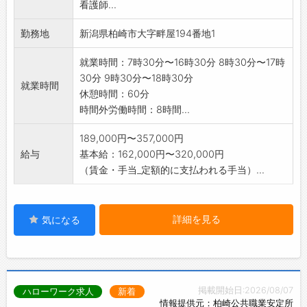
■テクニカルスタッフ（2017年入社）
看護師...
●採用時配属施設は救護施設かしわ荘を予定し
社員を大切にしていることが会社の魅力です。
ています。(利用者
『メンター（助言者）制度』があり、比較的年
勤務地
新潟県柏崎市大字畔屋194番地1
数150名で成年知的障がい者、成年精神障がい
齢が近い先輩がついてくれて、何も分からない
者の入所施設)
就業時間：7時30分〜16時30分 8時30分〜17時
ことだらけの新人のときに親身に相談に乗って
●かしわ荘の看護職員数はパートを含めて5～6
30分 9時30分〜18時30分
くれます。
就業時間
人です。
休憩時間：60分
気軽に話せることも多く、プライベートでもお
※変更範囲:変更なし
時間外労働時間：8時間...
酒を飲みに行ったり、兄弟のような関係で頼り
になります。
189,000円〜357,000円
研修制度も十分していて、新人のときは店舗へ
給与
基本給：162,000円〜320,000円
配属になる前に整備の基礎を学べたり、日産資
（賃金・手当_定額的に支払われる手当）...
格試験前は会社が研修を行ってくれて苦手な分
野も講師の方から学ぶことができたりします。
楽しく、不安を抱えることがなく、仕事ができ
詳細を見る
気になる
ています♪
■テクニカルスタッフ（2019年入社）
故障車を持ち込まれるお客様は不安を抱えてい
ることが多く、不安を解消できるのは自動車整
備士だけです◎
掲載開始日:2026/08/07
ハローワーク求人
新着
車の不具合内容をしっかり聞き、短時間で修理
情報提供元：柏崎公共職業安定所