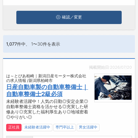
に応募してみてくださいね。
お問い合わせ
よくあるご質問
確認／変更
1,077件
中、 1〜30件を表示
掲載開始日:2026/07/20
は～とぴあ柏崎｜新潟日産モーター株式会社
の求人情報 /新潟県柏崎市
日産自動車製の自動車整備士｜
自動車整備士2級必須
未経験者活躍中！人気の日勤◎安定企業◎
自動車整備士資格を活かせる◎充実した研
修あり◎充実した福利厚生あり◎地域密着
◎やりがい◎
正社員
未経験者活躍中
専門卒以上
男女活躍中