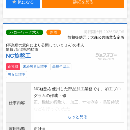
詳細を見る
気になる
掲載開始日:2026/08/06
ハローワーク求人
新着
情報提供元：大森公共職業安定所
(事業所の意向により公開していません)の求人
情報 /新潟県柏崎市
NC旋盤工
正社員
未経験者活躍中
高校卒以上
男女活躍中
NC旋盤を使用した部品加工業務です。加工プロ
グラムの作成・修
正、機械の段取り、加工、寸法測定・品質確認
仕事内容
などを行っていただ
きます。
もっと見る
図面をもとに精密部品を製作する仕事です。
雇用形態
「業
正社員