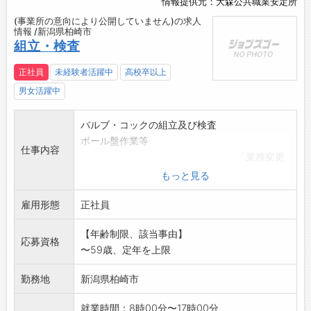
情報提供元：大森公共職業安定所
(事業所の意向により公開していません)の求人
情報 /新潟県柏崎市
組立・検査
正社員
未経験者活躍中
高校卒以上
男女活躍中
バルブ・コックの組立及び検査
ボール盤作業等
仕事内容
「業務変更
の範囲:なし」
もっと見る
雇用形態
正社員
【年齢制限、該当事由】
応募資格
〜59歳、定年を上限
勤務地
新潟県柏崎市
就業時間：8時00分〜17時00分