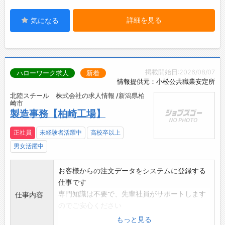
詳細を見る
気になる
掲載開始日:2026/08/07
ハローワーク求人
新着
情報提供元：小松公共職業安定所
北陸スチール 株式会社の求人情報 /新潟県柏
崎市
製造事務【柏崎工場】
正社員
未経験者活躍中
高校卒以上
男女活躍中
お客様からの注文データをシステムに登録する
仕事です
専門知識は不要で、先輩社員がサポートします
仕事内容
のでご安心ください
パソコンの基本操作ができる方、細かい作業を
もっと見る