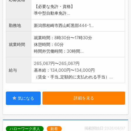
1）安全：明るい職場・高い技術
スタッフが活躍しています！
【必要な免許・資格】
2）あんしん：長く働ける職場・リスク低減
【やりがい】
準中型自動車免許...
3）ワクワク：モチベーションアップ・新しい
・プラント設備を安全に稼働させる大切な役割
車体験
を担えます。
勤務地
新潟県柏崎市西山町黒部444-1...
4）HAPPY：達成感・充実感・おもてなし・感
・未経験から専門スキルを身につけ、自信と達
動体験
成感を味わえます！
就業時間：8時30分〜17時30分
【充実の福利厚生！】
【支給・待遇】
就業時間
休憩時間：60分
■試乗車貸出（無料）
・制服・作業服・安全装備：全て支給◎
時間外労働時間：30時間...
・長期連休での利用が多く、普段プライベート
・有給休暇の取得率ほぼ100％♪
では乗れない高級車や電気自動車、ワンボック
265,067円〜265,067円
【会社の周辺環境】
スカーなどは特に人気があります！
給与
基本給：134,000円〜134,000円
・徒歩圏内にスーパーがあり、仕事帰りの買い
■同期会・趣味同好会支援（活動資金の一部を
（賃金・手当_定額的に支払われる手当）...
物もラクラク♪
会社が援助）
・車で7分のゲームセンターや、車で8分の水族
・仕事を離れて、交流を深めることを支援する
館など、休日には家族や友達と気軽に遊びに行
制度です♪
けるスポットが充実！
詳細を見る
気になる
■保養・宿泊施設（東京ビュック（会員制オー
→ 生活の便利さと遊びの楽しさが両立する環境
ナーズホテル）・グランドウイング舞子高原
で、仕事もプライベートも充実させられます。
（リゾートマンション））
【社内設備】
・長期連休に多くの申込があり、家族や仲間同
・休憩室完備♪
士でのリフレッシュに利用可能です◎
掲載開始日:2026/08/07
ハローワーク求人
新着