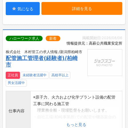
詳細を見る
気になる
掲載開始日:2026/08/06
ハローワーク求人
新着
情報提供元：高萩公共職業安定所
株式会社 木村管工の求人情報 /新潟県柏崎市
配管施工管理者(経験者)/柏崎
市
正社員
未経験者活躍中
高校卒以上
男女活躍中
※原子力、火力および化学プラント設備の配管
工事に関わる施工管
理業務全般・現場監督をお願いします。
仕事内容
・自社工場(柏崎事業所)での配管や機器架台の
製作および管理
もっと見る