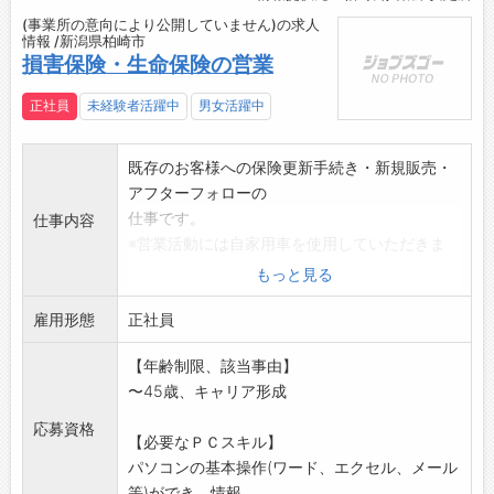
が完了するよう心掛けています。
(事業所の意向により公開していません)の求人
お客様から「ありがとう」の感謝の言葉やお褒
情報 /新潟県柏崎市
損害保険・生命保険の営業
めの言葉をいただくことが、何よりもやりがい
になっています！
正社員
未経験者活躍中
男女活躍中
複雑な故障への解決法を発見し、修理に至った
達成感は大きいです！
／
既存のお客様への保険更新手続き・新規販売・
HAPPYな職場で、あなたと一緒に働ける日を楽
アフターフォローの
しみにしています♪
仕事です。
仕事内容
＼
※営業活動には自家用車を使用していただきま
す。
もっと見る
(自家用車が使用できない方は社用車の使用を応
雇用形態
相談)
正社員
※経験を積んで将来の幹部候補として育成のた
【年齢制限、該当事由】
めの募集です。
〜45歳、キャリア形成
変更範囲:変更なし
応募資格
【必要なＰＣスキル】
パソコンの基本操作(ワード、エクセル、メール
等)ができ、情報...