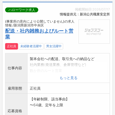
掲載開始日:2026/07/17
ハローワーク求人
情報提供元：新潟公共職業安定所
(事業所の意向により公開していません)の求人
情報 /新潟県新潟市中央区
配送・社内雑務およびルート営
業
正社員
未経験者活躍中
男女活躍中
製本会社への配送、取引先への納品など
社内業務(発送業務、倉庫管理など)
仕事内容
数か所のルート営業
変更範囲:なし
もっと見る
雇用形態
正社員
【年齢制限、該当事由】
〜64歳、定年を上限
応募資格