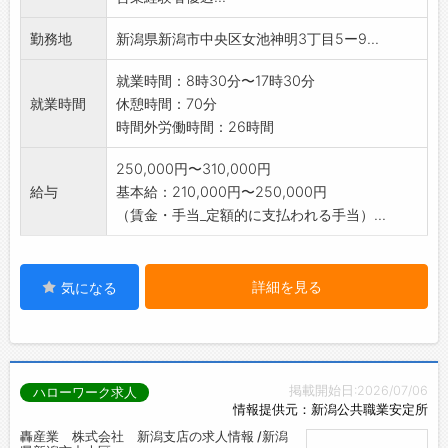
す。
*飛び込みの新規顧客獲得はありません。
勤務地
新潟県新潟市中央区女池神明3丁目5ー9...
変更範囲:会社の定める業務
就業時間：8時30分〜17時30分
就業時間
休憩時間：70分
時間外労働時間：26時間
250,000円〜310,000円
給与
基本給：210,000円〜250,000円
（賃金・手当_定額的に支払われる手当）...
詳細を見る
気になる
掲載開始日:2026/07/06
ハローワーク求人
情報提供元：新潟公共職業安定所
轟産業 株式会社 新潟支店の求人情報 /新潟