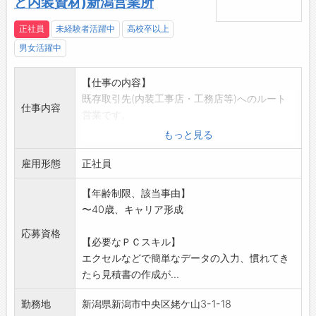
ど内装資材)新潟営業所
正社員
未経験者活躍中
高校卒以上
男女活躍中
【仕事の内容】
既存取引先(内装工事店・工務店等)へのルート
仕事内容
営業です。
社用車で担当エリアを訪問し、内装資材(壁紙・
もっと見る
床材など)の納品
雇用形態
や発注業務などを行います。
正社員
飛び込み営業はなく、既存のお客様との信頼関
【年齢制限、該当事由】
係を大切にしながら
〜40歳、キャリア形成
、商品の提案や受注につなげていく仕事です。
営業としての目標はありますが、個人ノルマは
応募資格
【必要なＰＣスキル】
ありません。
エクセルなどで簡単なデータの入力、慣れてき
入社後は上司や先輩社員と同行しながら、業務
たら見積書の作成が...
を徐々に覚えていた
だけますので、業界未経験の方でも安心してス
勤務地
新潟県新潟市中央区姥ケ山3-1-18
タートできます。