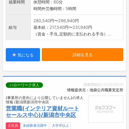
就業時間
休憩時間：60分
ルを習得できるの
時間外労働時間：5時間
でご安心ください。 【変更範囲:会社の定め
る業務】
280,540円〜296,940円
給与
基本給：217,540円〜231,940円
（賃金・手当_定額的に支払われる手当）...
詳細を見る
気になる
掲載開始日:2026/06/19
ハローワーク求人
情報提供元：池袋公共職業安定所
(事業所の意向により公開していません)の求人
情報 /新潟県新潟市中央区
営業職(インテリア資材ルート
セールス中心)/新潟市中央区
正社員
未経験者活躍中
大学卒以上