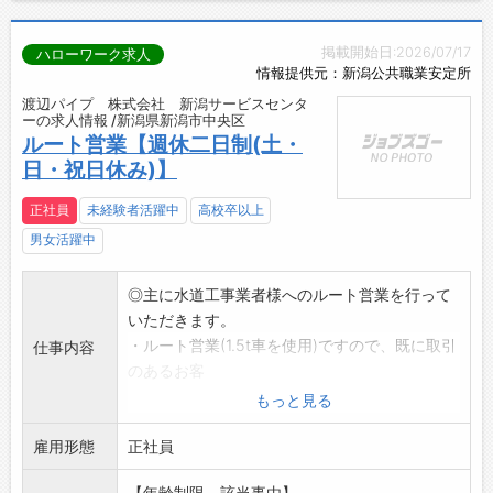
掲載開始日:2026/07/17
ハローワーク求人
情報提供元：新潟公共職業安定所
渡辺パイプ 株式会社 新潟サービスセンタ
ーの求人情報 /新潟県新潟市中央区
ルート営業【週休二日制(土・
日・祝日休み)】
正社員
未経験者活躍中
高校卒以上
男女活躍中
◎主に水道工事業者様へのルート営業を行って
いただきます。
・ルート営業(1.5t車を使用)ですので、既に取引
仕事内容
のあるお客
様を訪問して営業活動を行っていただきま
もっと見る
す。
雇用形態
・最初は配送業務をしながらお客様を覚えてい
正社員
ただき、取扱商品も
【年齢制限、該当事由】