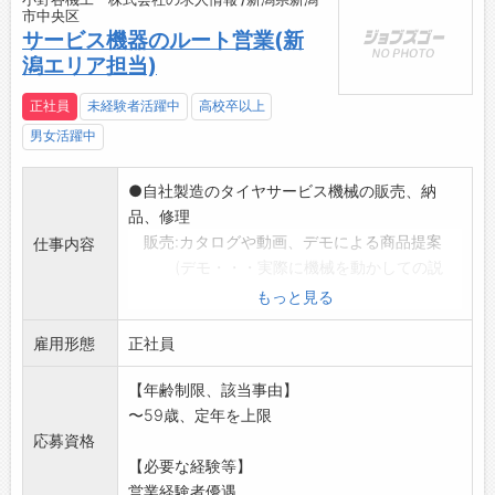
市中央区
サービス機器のルート営業(新
潟エリア担当)
正社員
未経験者活躍中
高校卒以上
男女活躍中
●自社製造のタイヤサービス機械の販売、納
品、修理
販売:カタログや動画、デモによる商品提案
仕事内容
(デモ・・・実際に機械を動かしての説
明)
もっと見る
納品:顧客店舗に運搬、設置・工事、取扱方法
雇用形態
の説明
正社員
修理:機械に不具合があった際、修理・部品交
【年齢制限、該当事由】
換作業
〜59歳、定年を上限
既存取引先へのルートセールスです。
応募資格
・営業エリアは甲信越です。
【必要な経験等】
・会社所有の営業車を使用して、営業活動しま
営業経験者優遇...