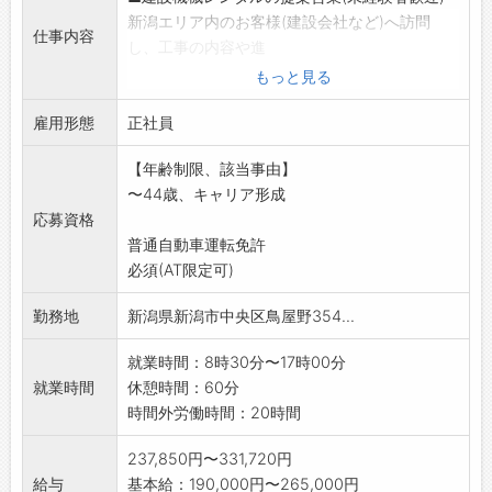
新潟エリア内のお客様(建設会社など)へ訪問
仕事内容
し、工事の内容や進
捗をヒアリング、その内容に応じた商材の提案
もっと見る
を行います。
雇用形態
※商品知識は入社後にお教えしますので、ご安
正社員
心ください。
【年齢制限、該当事由】
※歩合制度なし
〜44歳、キャリア形成
※移動時には社有車使用
応募資格
■提案資料の作成など
普通自動車運転免許
※使用するパソコンは会社貸与
必須(AT限定可)
変更範囲:変更無し
勤務地
新潟県新潟市中央区鳥屋野354...
就業時間：8時30分〜17時00分
就業時間
休憩時間：60分
時間外労働時間：20時間
237,850円〜331,720円
給与
基本給：190,000円〜265,000円