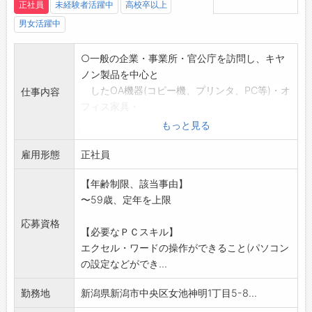
正社員
未経験者活躍中
高校卒以上
男女活躍中
○一般の企業・事業所・官公庁を訪問し、キヤ
ノン製品を中心と
したOA機器(コピー機、プリンタ、PC等)・オ
仕事内容
フィス家具・
トナーカートリッジ等の消耗品の販売および
もっと見る
快適なオフィス環境
雇用形態
の提案を行います。
正社員
*エリアは、主に下越地区です。
【年齢制限、該当事由】
(社有車:AT車)
〜59歳、定年を上限
※未経験者の方は、同行指導や社内・社外(メー
カー)での研修も
応募資格
【必要なＰＣスキル】
行いますので、安心して応募して下さい。
エクセル・ワードの操作ができること(パソコン
※経験者優遇
の設定などができ...
※当社ホームページもご覧ください。
※変更範囲:事業所が定める業務
勤務地
新潟県新潟市中央区女池神明1丁目5-8...