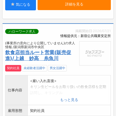
詳細を見る
気になる
掲載開始日:2026/07/21
ハローワーク求人
情報提供元：新宿公共職業安定所
(事業所の意向により公開していません)の求人
情報 /新潟県新潟市中央区
飲食店担当ルート営業(販売促
進)/上越 妙高 糸魚川
契約社員
未経験者活躍中
男女活躍中
<雇い入れ直後>
キリン生ビールをお取り扱いの飲食店様を定期
仕事内容
訪問し、キリングル
ープ商品の取り扱い拡売、取り扱いの継続のた
もっと見る
めの活動を行います
雇用形態
・キリングループ商品(ビール、ワイン、焼酎
契約社員