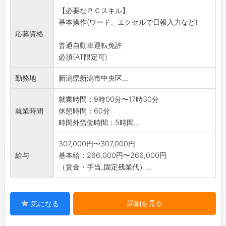
等)のご案内
【必要なＰＣスキル】
・キャンペーンのご提案やPOP設置などの販促
基本操作(ワード、エクセルで日報入力など)
活動
応募資格
・生ビールサーバーの洗浄指導やメンテナンス
普通自動車運転免許
など、生ビールの
必須(AT限定可)
品質維持活動
・上記に付随する業務
勤務地
新潟県新潟市中央区...
<変更の範囲>
変更なし #マザーズ
就業時間：9時00分〜17時30分
就業時間
休憩時間：60分
時間外労働時間：5時間...
307,000円〜307,000円
給与
基本給：266,000円〜266,000円
（賃金・手当_固定残業代）...
詳細を見る
気になる