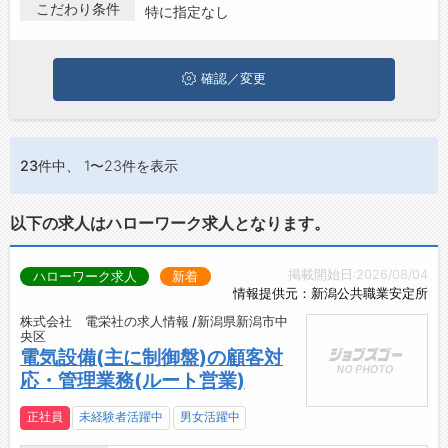
新潟市中央区でルートセールスの求人・転職情報を探している方
こだわり条件
特に指定なし
お問い合わせ
は、ぜひ興味のある職種に応募してみてくださいね。
よくあるご質問
確認／変更
23件
中、 1〜23件を表示
以下の求人はハローワーク求人となります。
掲載開始日:2026/08/04
ハローワーク求人
新着
情報提供元：新潟公共職業安定所
株式会社 電栄社の求人情報 /新潟県新潟市中
央区
電気設備(主に制御盤)の顧客対
応・管理業務(ルート営業)
正社員
未経験者活躍中
男女活躍中