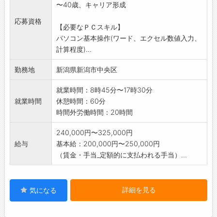
〜40歳、キャリア形成
・パソコンによる見積作成
・受注、発注パソコン入力業務
応募資格
【必要なＰＣスキル】
■入社から約3カ月間は事務所内での事務業務
パソコン基本操作(ワード、エクセル数値入力、
が主になります。
計算程度)...
業界・職種未経験の方でも業務・商品につい
てゆっくり覚えてい
勤務地
新潟県新潟市中央区
けます。
■変更範囲:会社の定める範囲
就業時間：8時45分〜17時30分
就業時間
休憩時間：60分
時間外労働時間：20時間
240,000円〜325,000円
給与
基本給：200,000円〜250,000円
（賃金・手当_定額的に支払われる手当）...
詳細を見る
気になる