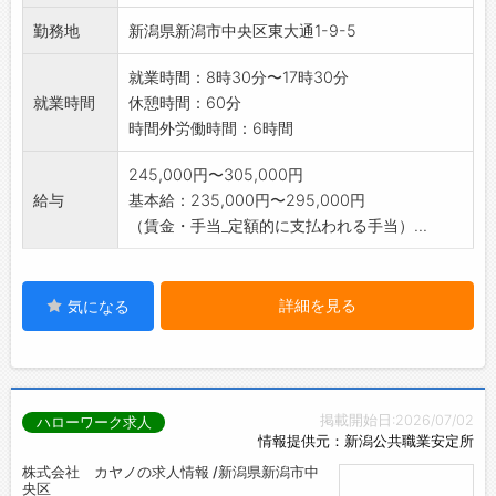
と共に仕事の生き
勤務地
新潟県新潟市中央区東大通1-9-5
甲斐を見つけられます
4,中途入社のハンデは無し
就業時間：8時30分〜17時30分
*業務範囲:変更なし *営業エリアは新潟県下
就業時間
休憩時間：60分
越地方
時間外労働時間：6時間
245,000円〜305,000円
給与
基本給：235,000円〜295,000円
（賃金・手当_定額的に支払われる手当）...
詳細を見る
気になる
掲載開始日:2026/07/02
ハローワーク求人
情報提供元：新潟公共職業安定所
株式会社 カヤノの求人情報 /新潟県新潟市中
央区