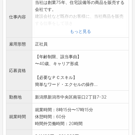
当社は創業75年、住宅設備等の商品を販売する
会社です。
建設会社など既存のお客様に、当社商品を販売
仕事内容
する仕事をして頂き
ます。
もっと見る
最初は仕入れグループで商品を覚えてもらいま
雇用形態
す。その後、先輩社
正社員
員の指導のもと営業活動をし、いずれはお客様
【年齢制限、該当事由】
に提案するような営
〜40歳、キャリア形成
業をしていただきます。
応募資格
*飛び込み営業はありません
【必要なＰＣスキル】
*当社は、長く勤めている社員が多いです。
簡単なワード・エクセルの操作...
*病気や怪我で休業した場合の保険制度も完備し
てます。
勤務地
新潟県新潟市中央区南笹口2丁目7-32
*業務上車を使用する機会:有(社有車使用)
*変更範囲:なし
就業時間：8時15分〜17時15分
就業時間
休憩時間：60分
時間外労働時間：20時間