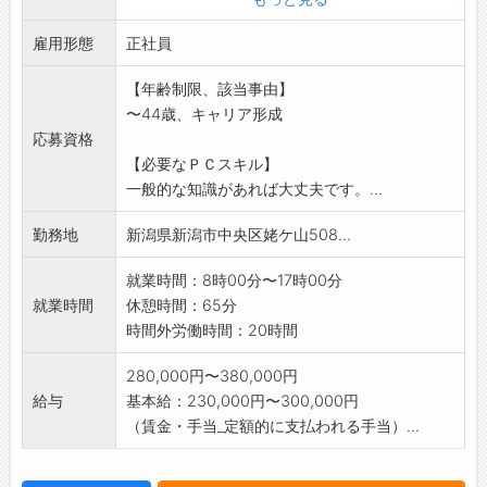
一般ユーザーです。
雇用形態
・決められたお客様への営業が中心です。
正社員
誰もが初めは未経験なので安心ください。社
【年齢制限、該当事由】
有車で営業してもら
〜44歳、キャリア形成
います。
応募資格
「変更範囲:変更なし」
【必要なＰＣスキル】
*面接を希望される方は、ハローワークの「紹介
一般的な知識があれば大丈夫です。...
状」の交付を受け
てください。
勤務地
新潟県新潟市中央区姥ケ山508...
就業時間：8時00分〜17時00分
就業時間
休憩時間：65分
時間外労働時間：20時間
280,000円〜380,000円
給与
基本給：230,000円〜300,000円
（賃金・手当_定額的に支払われる手当）...