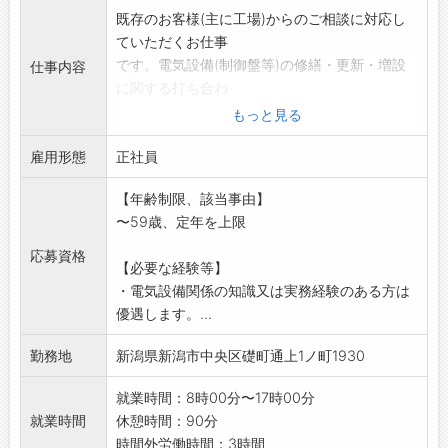
既存のお客様(主に工場)からのご相談に対応し
ていただくお仕事
です。電気設備(制御盤等)の修繕・更新・増設
仕事内容
に関する打ち合わ
せ。見積作成・現場との連携などを担当してい
もっと見る
ただきます。技術的
雇用形態
な打ち合わせには技術社員が同行・同席しま
正社員
す。その為、知識はゼ
【年齢制限、該当事由】
ロからでも始められます。入社後まずは、先輩
〜59歳、定年を上限
社員のアシスタント
としてスタートし、徐々に業務を覚えて頂きま
応募資格
【必要な経験等】
す。
・電気設備関係の知識又は実務経験のある方は
一つ一つステップを踏んでいく中で成長してい
優遇します。...
く機会が与えられま
すので、どうぞ安心して取り組んでいってくだ
勤務地
新潟県新潟市中央区礎町通上1ノ町1930
さい。
*新規飛込み営業はありません。
就業時間：8時00分〜17時00分
*業務上、社有車を運転する機会があります。
就業時間
休憩時間：90分
変更範囲:なし
時間外労働時間：3時間