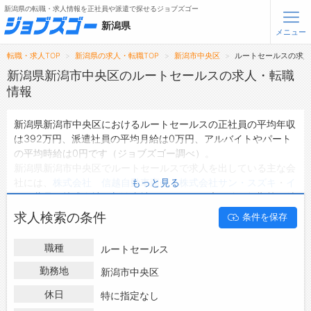
新潟県の転職・求人情報を正社員や派遣で探せるジョブズゴー
新潟県
メニュー
転職・求人TOP
新潟県の求人・転職TOP
新潟市中央区
ルートセールスの求
無料会員登録
ログイン
新潟県新潟市中央区のルートセールスの求人・転職
情報
メニュー
新潟県新潟市中央区におけるルートセールスの正社員の平均年収
は392万円、派遣社員の平均月給は0万円、アルバイトやパート
トップ
の平均時給は0円です（ジョブズゴー調べ）。
詳細情報で求人を探す
新潟県新潟市中央区でルートセールスで求人を出している主な会
社には、
株式会社 信越自動車商会
・
株式会社サン・スズキ
・
イ
もっと見る
転職支援サービスについて
ワタ薬品 株式会社 新潟支社
などがあり、未経験や短期等ご希
望の条件で絞り込みができます。
求人検索の条件
条件を保存
転職ノウハウ(応募書類の書き方・面接対策など)
新潟県新潟市中央区の地域密着型の求人サイトであるジョブズゴ
ーでは新潟県新潟市中央区の求人情報を13件取り扱っており、そ
転職・採用コラム
職種
ルートセールス
のうち
正社員の求人
は13件、
派遣社員の求人
は0件、
アルバイ
ト・パートの求人
は0件です。
勤務地
新潟市中央区
ジョブズゴーについて
ハローワークにはない求人も多数扱っており、転職だけでなく、
休日
特に指定なし
第二新卒から50代・60代以上の方の再就職も可能です。 新潟県
会社概要