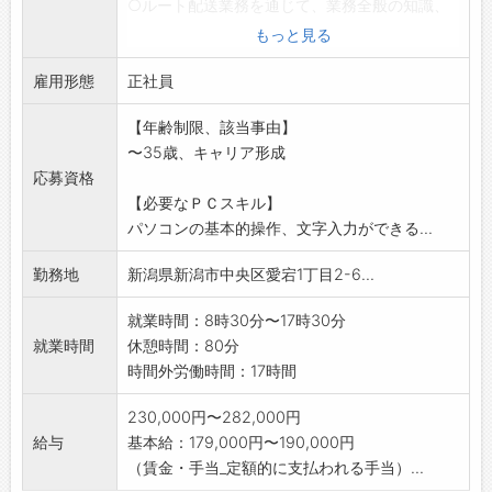
○ルート配送業務を通じて、業務全般の知識、
住宅設備機器の商品
もっと見る
知識の習得に努めていただきます。
雇用形態
○商品知識に関してはメーカーや社内での勉強
正社員
会を実施しますので
【年齢制限、該当事由】
未経験の方も安心してご応募ください。
〜35歳、キャリア形成
※使用する車はワゴン車です(AT車あり)
応募資格
※販売管理システムへのパソコン入力
【必要なＰＣスキル】
※応募前職場見学希望の方はハローワークへご
パソコンの基本的操作、文字入力ができる...
相談下さい
変更範囲:変更なし
勤務地
新潟県新潟市中央区愛宕1丁目2-6...
就業時間：8時30分〜17時30分
就業時間
休憩時間：80分
時間外労働時間：17時間
230,000円〜282,000円
給与
基本給：179,000円〜190,000円
（賃金・手当_定額的に支払われる手当）...