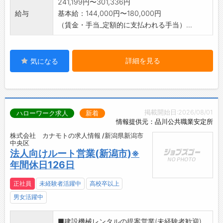
241,199円〜301,336円
給与
基本給：144,000円〜180,000円
（賃金・手当_定額的に支払われる手当）...
詳細を見る
気になる
掲載開始日:2026/08/01
ハローワーク求人
新着
情報提供元：品川公共職業安定所
株式会社 カナモトの求人情報 /新潟県新潟市
中央区
法人向けルート営業(新潟市)※
年間休日126日
正社員
未経験者活躍中
高校卒以上
男女活躍中
■建設機械レンタルの提案営業(未経験者歓迎)