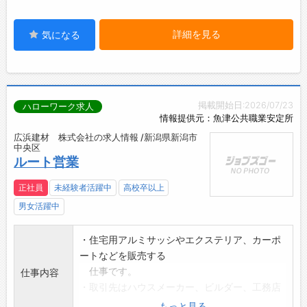
詳細を見る
気になる
掲載開始日:2026/07/23
ハローワーク求人
情報提供元：魚津公共職業安定所
広浜建材 株式会社の求人情報 /新潟県新潟市
中央区
ルート営業
正社員
未経験者活躍中
高校卒以上
男女活躍中
・住宅用アルミサッシやエクステリア、カーポ
ートなどを販売する
仕事です。
仕事内容
・取引先はハウスメーカー、ビルダー、工務店
さん、大工さん及び
もっと見る