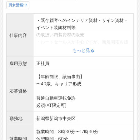
男女活躍中
・既存顧客へのインテリア資材・サイン資材・
イベント装飾材料等
の取扱い内装資材の販売
仕事内容
・ルートセールスが中心ですが、新規開拓も担
当して頂きます。
もっと見る
・主な取引先は内装業者、ディスプレイ業者、
雇用形態
看板業者等
正社員
・仕事イメージは下記採用HPをご覧ください。
【年齢制限、該当事由】
<会社HP>
〜40歳、キャリア形成
http://www.nip-recruit.com
応募資格
<変更範囲:会社の定める業務>
普通自動車運転免許
必須(AT限定可)
勤務地
新潟県新潟市中央区
就業時間：8時30分〜17時30分
就業時間
休憩時間：60分