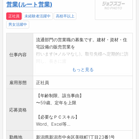
営業(ルート営業)
正社員
未経験者活躍中
高校卒以上
男女活躍中
流通部門の営業職の募集です。建材・資材・住
宅設備の販売営業を
行います(※ノルマなし)。取引先様へ定期的に訪
仕事内容
問し、長きに渡
る繋がりを大切にしています。
もっと見る
■仕事の概要
雇用形態
*ルートや建築現場訪問
正社員
*建築事務所、工務店、ビルダー様への提案営業
【年齢制限、該当事由】
と新規開拓
〜59歳、定年を上限
*見積もり作成や建築事務所との打ち合わせ
応募資格
*工期・工程・現場確認、商品発注、納期確認
【必要なＰＣスキル】
等
Word、Excel等...
◇営業経験のある方歓迎
◇人と話すことが好きな方
勤務地
新潟県新潟市中央区美咲町1丁目23番1号