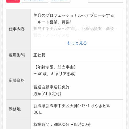
美容のプロフェッショナルへアプローチする
「ルート営業」募集!
担当する美容室へ訪問し、化粧品提案・商談・
仕事内容
販売・アドバイスな
どを通じて、美容室の売上UPや生産性向上に携
もっと見る
わっていただきま
雇用形態
す。
正社員
◎当社は美容室ルートでの化粧品販売を確立し
【年齢制限、該当事由】
た「美容室店販の
〜40歳、キャリア形成
パイオニア企業」です。長年築き上げた信頼
応募資格
と自社工場を持つ
普通自動車運転免許
メーカーの強みを活かし、更なる事業拡大に
必須(AT限定可)
向けて、第一営業部
の営業職を増員募集!
新潟県新潟市中央区天神1-17-1 けやきビル
◎未経験者も安心の教育体制
勤務地
301...
現在活躍中のスタッフは殆どが未経験入社で
す。入社後、数か月
就業時間：9時00分〜18時00分
に及ぶ先輩とのOJTを通じて知識や実践スキ