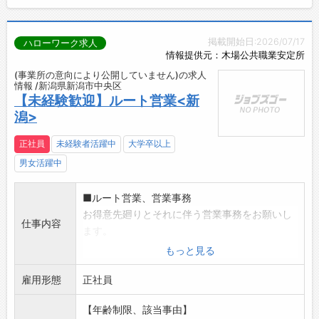
掲載開始日:2026/07/17
ハローワーク求人
情報提供元：木場公共職業安定所
(事業所の意向により公開していません)の求人
情報 /新潟県新潟市中央区
【未経験歓迎】ルート営業<新
潟>
正社員
未経験者活躍中
大学卒以上
男女活躍中
■ルート営業、営業事務
お得意先廻りとそれに伴う営業事務をお願いし
仕事内容
ます。
・住宅、ビル、工場用の建築資材の卸売り販売
もっと見る
営業
雇用形態
※100%ルート営業。新規テレアポ・飛び込み営
正社員
業なし。
【年齢制限、該当事由】
・電話対応