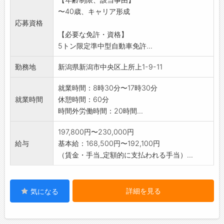
覚えていただけますの安心です。
〜40歳、キャリア形成
2t平ボディー車を使用して、新潟市周辺のお客
応募資格
様へ配送を行って
【必要な免許・資格】
いただきます。1日20件くらい配送します。
5トン限定準中型自動車免許...
※未経験の方でも丁寧に指導しますので、安心
してご応募ください
勤務地
新潟県新潟市中央区上所上1-9-11
。
※変更範囲:会社の定める業務
就業時間：8時30分〜17時30分
就業時間
休憩時間：60分
時間外労働時間：20時間...
197,800円〜230,000円
給与
基本給：168,500円〜192,100円
（賃金・手当_定額的に支払われる手当）...
詳細を見る
気になる