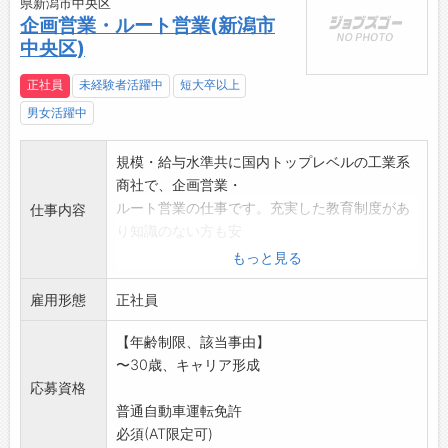
県新潟市中央区
企画営業・ルート営業(新潟市
中央区)
正社員
未経験者活躍中
短大卒以上
男女活躍中
規模・給与水準共に国内トップレベルの工業系
商社で、企画営業・
ルート営業の仕事です。充実した教育制度があ
仕事内容
り知識のない方も安
心して応募ください
もっと見る
1,工業技術商社として、新潟県内上場企業や、
雇用形態
大学理工学系や国
正社員
県工業試験場等研究機関への工業計測器・産業
【年齢制限、該当事由】
機械のルート販売
〜30歳、キャリア形成
2,顧客ニーズ・相談を受け、その解決と提案を
応募資格
行い注文から納品
普通自動車運転免許
までを行います
必須(AT限定可)
3,高度な技術製品が多く社会貢献を体感出来る