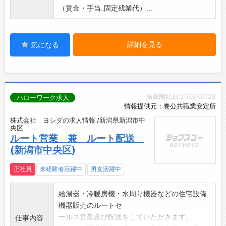
（賃金・手当_固定残業代）...
詳細を見る
気になる
掲載開始日:2026/07/28
ハローワーク求人
情報提供元：巻公共職業安定所
株式会社 ヨシダの求人情報 /新潟県新潟市中
央区
ルート営業 兼 ルート配送
(新潟市中央区)
正社員
未経験者活躍中
男女活躍中
給湯器・冷暖房機・水周り機器などの住宅設備
機器販売のルートセ
ールス営業及び配送をしていただきます。
仕事内容