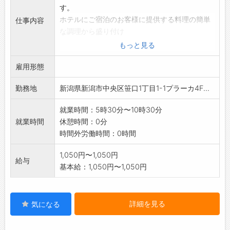
す。
ホテルにご宿泊のお客様に提供する料理の簡単
仕事内容
な調理から盛り付け
などを行っていただきます。
もっと見る
仕事は先輩スタッフが丁寧にお教えしますので
雇用形態
「経験がないから不
安」そんな方も、安心してチャレンジして下さ
勤務地
新潟県新潟市中央区笹口1丁目1-1プラーカ4F...
い。
変更範囲:変更なし
就業時間：5時30分〜10時30分
就業時間
休憩時間：0分
時間外労働時間：0時間
1,050円〜1,050円
給与
基本給：1,050円〜1,050円
詳細を見る
気になる