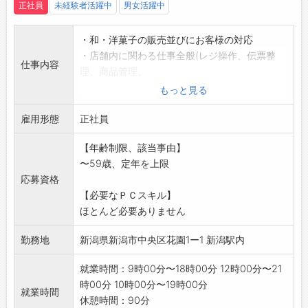
正社員
未経験者活躍中
男女活躍中
・和・洋菓子の販売並びにお客様の対応
・店舗内に関わる仕事全般(レジ操作、伝票整
仕事内容
理、商品管理、
商品陳列、仕入、発注、電話対応など)
もっと見る
・長期間働ける方を希望しています。
雇用形態
・幅広い年齢の方が活躍している職場です。
正社員
・業務上、車を使用する機会はありません。
【年齢制限、該当事由】
※新潟市内店舗での移動をお願いする場合があ
〜59歳、定年を上限
ります。
応募資格
*変更範囲:会社の定める業務
【必要なＰＣスキル】
ほとんど必要ありません
勤務地
新潟県新潟市中央区花園1ー1 新潟駅内
就業時間：9時00分〜18時00分 12時00分〜21
時00分 10時00分〜19時00分
就業時間
休憩時間：90分