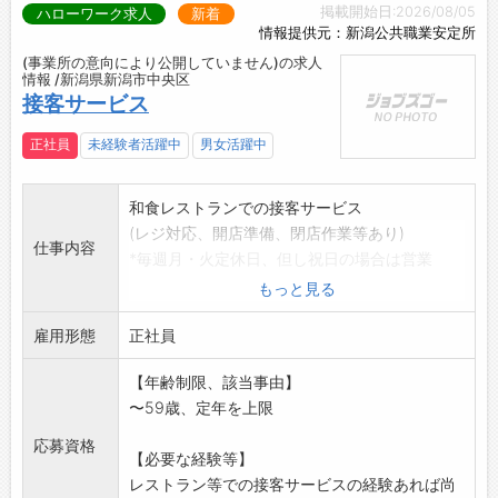
掲載開始日:2026/08/05
ハローワーク求人
新着
情報提供元：新潟公共職業安定所
(事業所の意向により公開していません)の求人
情報 /新潟県新潟市中央区
接客サービス
正社員
未経験者活躍中
男女活躍中
和食レストランでの接客サービス
(レジ対応、開店準備、閉店作業等あり)
仕事内容
*毎週月・火定休日、但し祝日の場合は営業
*変更範囲:会社の定める業務
もっと見る
雇用形態
正社員
【年齢制限、該当事由】
〜59歳、定年を上限
応募資格
【必要な経験等】
レストラン等での接客サービスの経験あれば尚