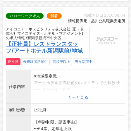
掲載開始日:2026/08/04
ハローワーク求人
新着
情報提供元：品川公共職業安定所
アイコニア・ホスピタリティ株式会社 (旧・株
式会社マイステイズ・ホテル・マネジメント)
の求人情報 /新潟県新潟市中央区
【正社員】レストランスタッ
フ/アートホテル新潟駅前/地域
正社員
未経験者活躍中
高校卒以上
男女活躍中
※地域限定職
アートホテル新潟駅前のレストランでの料飲サ
仕事内容
ービス全般をご担当
いただきます。お仕事内容は、お客様のアテン
もっと見る
ドとオーダー、片付
雇用形態
け、レジ対応、テーブルセッティング、在庫管
正社員
理、発注など。お客
【年齢制限、該当事由】
様が気持ちよくお食事の時間を過ごせるよう、
〜64歳、定年を上限
ホスピタリティ溢れ