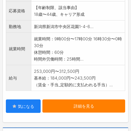
人材育成等
【年齢制限、該当事由】
2.店長候補を経て、店長、エリアマネージャ
応募資格
18歳〜44歳、キャリア形成
ー、ブロック長、
本部長へとキャリアアップ可能です。
勤務地
新潟県新潟市中央区花園1-4-6...
変更範囲:変更なし
就業時間：9時00分〜17時00分 16時30分〜0時
30分
就業時間
休憩時間：60分
時間外労働時間：25時間...
253,000円〜312,500円
給与
基本給：184,000円〜243,500円
（賃金・手当_定額的に支払われる手当）...
詳細を見る
気になる