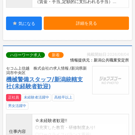
（賃金・手当_定額的に支払われる手当）...
詳細を見る
気になる
掲載開始日:2026/08/04
ハローワーク求人
新着
情報提供元：新潟公共職業安定所
セコム上信越 株式会社の求人情報 /新潟県新
潟市中央区
機械警備スタッフ/新潟統轄支
社(未経験者歓迎)
正社員
未経験者活躍中
高校卒以上
男女活躍中
☆未経験者歓迎!!
◎充実した教育・研修制度あり!
仕事内容
◎ワークライフバランス重視!