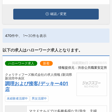
ぜひ興味のある職種に応募してみてくださいね。
お問い合わせ
よくあるご質問
確認／変更
470件
中、 1〜30件を表示
以下の求人はハローワーク求人となります。
掲載開始日:2026/08/05
ハローワーク求人
新着
情報提供元：渋谷公共職業安定所
クォリティフーズ株式会社の求人情報 /新潟県
新潟市中央区
調理および接客/デッキー401
店
未経験者活躍中
男女活躍中
マクドナルドでは多種多様な方(学生、主婦