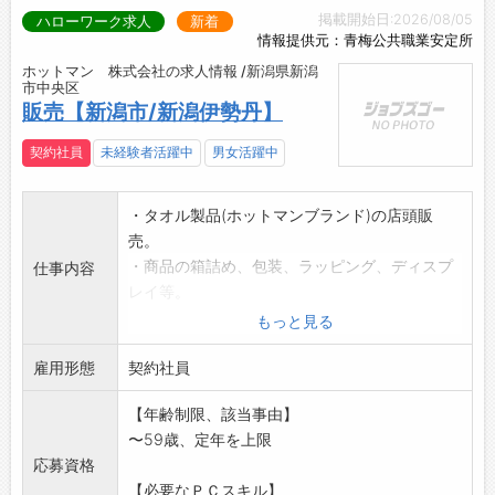
掲載開始日:2026/08/05
ハローワーク求人
新着
情報提供元：青梅公共職業安定所
ホットマン 株式会社の求人情報 /新潟県新潟
市中央区
販売【新潟市/新潟伊勢丹】
契約社員
未経験者活躍中
男女活躍中
・タオル製品(ホットマンブランド)の店頭販
売。
・商品の箱詰め、包装、ラッピング、ディスプ
仕事内容
レイ等。
・パソコンによる売上、発注、在庫、メンバー
もっと見る
ズシステムの
雇用形態
管理等(定型フォームの入力程度)
契約社員
・ノルマは無く、販売未経験でもしっかりとサ
【年齢制限、該当事由】
ポートいたします。
〜59歳、定年を上限
【変更範囲:変更なし】
応募資格
【必要なＰＣスキル】