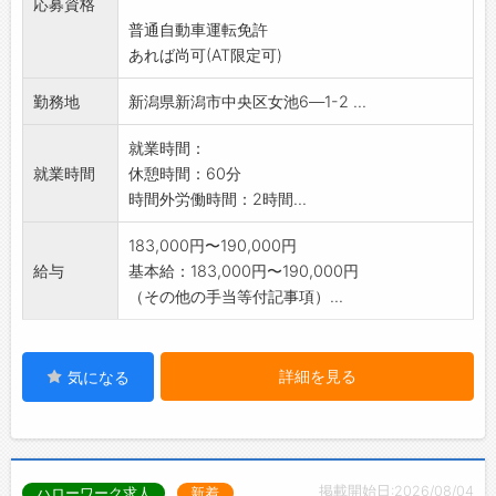
応募資格
あります。
普通自動車運転免許
・資格が必要な業務については、会社が取得経
あれば尚可(AT限定可)
費を負担します。
変更範囲:会社の定める業務
勤務地
新潟県新潟市中央区女池6―1-2 ...
就業時間：
就業時間
休憩時間：60分
時間外労働時間：2時間...
183,000円〜190,000円
給与
基本給：183,000円〜190,000円
（その他の手当等付記事項）...
詳細を見る
気になる
掲載開始日:2026/08/04
ハローワーク求人
新着