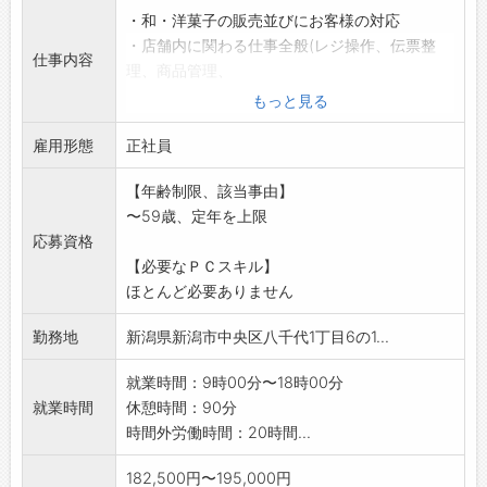
・和・洋菓子の販売並びにお客様の対応
・店舗内に関わる仕事全般(レジ操作、伝票整
仕事内容
理、商品管理、
商品陳列、仕入、発注、電話対応など)
もっと見る
・積極的に業務取り組める方、長期間働ける方
雇用形態
を希望しています。
正社員
・幅広い年齢の方が活躍している職場です。
【年齢制限、該当事由】
・業務上車を使用する機会はありません。
〜59歳、定年を上限
※新潟市内店舗での移動をお願いする場合があ
応募資格
ります。(要相談)
【必要なＰＣスキル】
変更範囲:会社の定める業務(本人希望を考慮)
ほとんど必要ありません
勤務地
新潟県新潟市中央区八千代1丁目6の1...
就業時間：9時00分〜18時00分
就業時間
休憩時間：90分
時間外労働時間：20時間...
182,500円〜195,000円