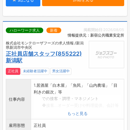
掲載開始日:2026/08/05
ハローワーク求人
新着
情報提供元：新宿公共職業安定所
株式会社モンテローザフーズの求人情報 /新潟
県新潟市中央区
正社員店舗スタッフ(855222)
新潟駅
正社員
未経験者活躍中
男女活躍中
1.居酒屋「白木屋」「魚民」「山内農場」「目
利きの銀次」等
での接客・調理・マネジメント
仕事内容
◆接客…オーダー受けや料理提供、会計等
◆調理…揚げ物や焼き物等、簡単な調理か
もっと見る
ら開始
雇用形態
◆マネジメント…売上管理、シフト管理、
正社員