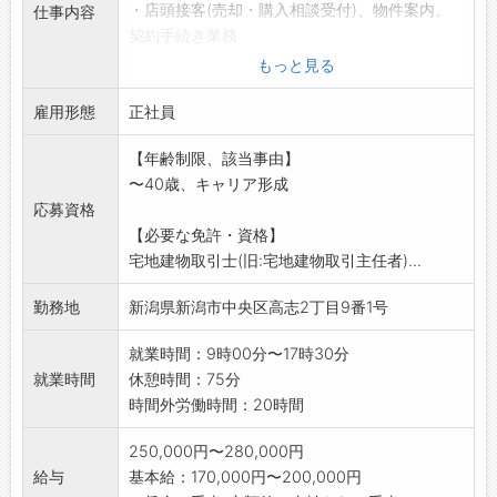
・店頭接客(売却・購入相談受付)、物件案内、
仕事内容
契約手続き業務
・売買物件の資料作成、データ入力、現場演出
もっと見る
作業等
雇用形態
・パソコン操作(ワード、エクセルの入力)
正社員
*業務上、車を使用する機会:有
【年齢制限、該当事由】
マイカー使用の場合ガソリン代別途支給(通勤
〜40歳、キャリア形成
含)
応募資格
※変更範囲:会社の定める業務
【必要な免許・資格】
宅地建物取引士(旧:宅地建物取引主任者)...
勤務地
新潟県新潟市中央区高志2丁目9番1号
就業時間：9時00分〜17時30分
就業時間
休憩時間：75分
時間外労働時間：20時間
250,000円〜280,000円
給与
基本給：170,000円〜200,000円