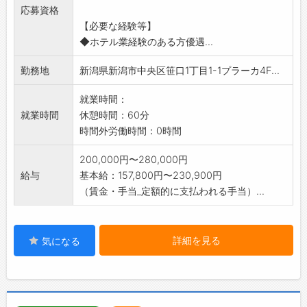
応募資格
るお仕事をお願いします。
【必要な経験等】
【変更
◆ホテル業経験のある方優遇...
の範囲:変更なし】
勤務地
新潟県新潟市中央区笹口1丁目1-1プラーカ4F...
就業時間：
就業時間
休憩時間：60分
時間外労働時間：0時間
200,000円〜280,000円
給与
基本給：157,800円〜230,900円
（賃金・手当_定額的に支払われる手当）...
詳細を見る
気になる