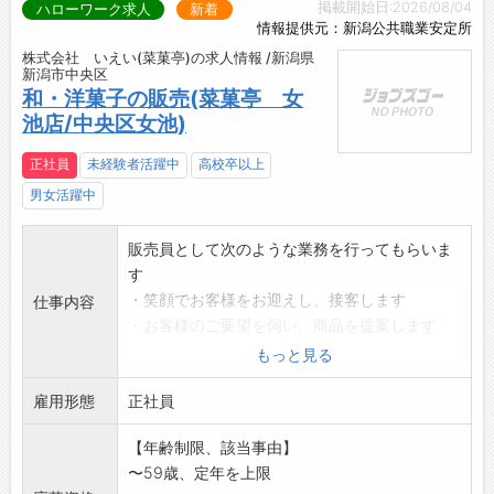
掲載開始日:2026/08/04
ハローワーク求人
新着
情報提供元：新潟公共職業安定所
株式会社 いえい(菜菓亭)の求人情報 /新潟県
新潟市中央区
和・洋菓子の販売(菜菓亭 女
池店/中央区女池)
正社員
未経験者活躍中
高校卒以上
男女活躍中
販売員として次のような業務を行ってもらいま
す
・笑顔でお客様をお迎えし、接客します
仕事内容
・お客様のご要望を伺い、商品を提案します
・おすすめの試食とお茶出しをします
もっと見る
・商品、備品、包材等の発注、補充等の管理
雇用形態
・ラッピングや熨斗等のご要望への対応
正社員
・季節のディスプレイ、店内外の清掃
【年齢制限、該当事由】
・レジ操作、金銭管理
〜59歳、定年を上限
・年齢や経験などに応じて、社外・社内研修が