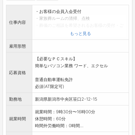
・お客様の会員入会受付
・家族葬ルームの清掃、点検
仕事内容
・葬儀のご相談を希望されるお客様の受付・ご
案内
もっと見る
・葬儀の相談担当者への引き継ぎ
雇用形態
・簡単なデータ入力
・エクセル、ワードを使用した商品のポップ作
【必要なＰＣスキル】
成 など
簡単なパソコン業務 ワード、エクセル
お客様と直接お話しする機会が多いため、接
応募資格
客や販売などの経験
普通自動車運転免許
がある方は、これまでの経験を活かして働け
必須(AT限定可)
ます。
もちろん、葬祭業が未経験の方も大歓迎で
勤務地
新潟県新潟市中央区笹口2-12-15
す。
現在活躍しているスタッフの多くも未経験か
就業時間：9時30分〜16時00分
らスタートしていま
就業時間
休憩時間：60分
す。
時間外労働時間：0時間...