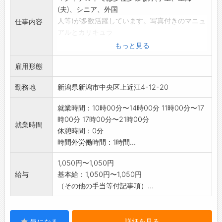
(夫)、シニア、外国
人等)が多数活躍しています。写真付きのマニュ
仕事内容
アルとカリキュラ
ムに沿ったサポートで安心してスタートできま
もっと見る
す。
雇用形態
・キッチンでの調理
・レジカウンターでの接客・商品注文受付
勤務地
新潟県新潟市中央区上近江4-12-20
・その他、配膳、清掃など店舗運営に関わる業
務
就業時間：10時00分〜14時00分 11時00分〜17
*全国のマクドナルドには約7千人のシニアスタ
時00分 17時00分〜21時00分
ッフ
就業時間
休憩時間：0分
(60歳～80歳代の方)が在籍しています。
時間外労働時間：1時間...
*外国人の方も多数活躍中(日本語のあいさつが
できる方、
1,050円〜1,050円
カタカナが読める方)
給与
基本給：1,050円〜1,050円
変更範囲:フロア担当業務
（その他の手当等付記事項）...
詳細を見る
気になる