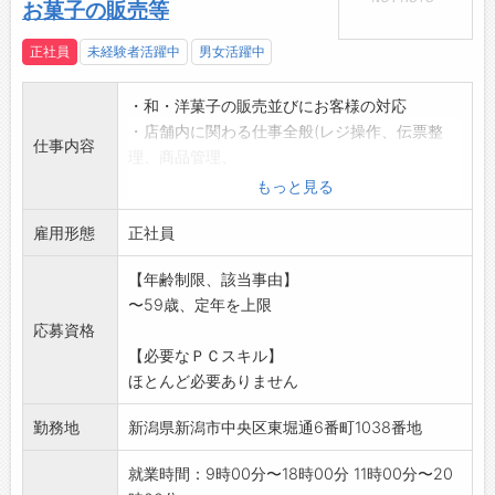
お菓子の販売等
正社員
未経験者活躍中
男女活躍中
・和・洋菓子の販売並びにお客様の対応
・店舗内に関わる仕事全般(レジ操作、伝票整
仕事内容
理、商品管理、
商品陳列、仕入、発注、電話対応など)
もっと見る
・長期間働ける方を希望しています。
雇用形態
・幅広い年齢の方が活躍している職場です。
正社員
・業務上、車を使用する機会はありません。
【年齢制限、該当事由】
※新潟市内店舗での移動あります。(要相談)
〜59歳、定年を上限
*変更範囲:会社の定める業務(本人希望を考慮)
応募資格
【必要なＰＣスキル】
ほとんど必要ありません
勤務地
新潟県新潟市中央区東堀通6番町1038番地
就業時間：9時00分〜18時00分 11時00分〜20