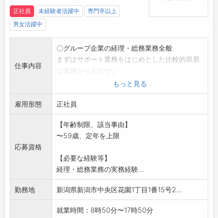
正社員
未経験者活躍中
専門卒以上
男女活躍中
〇グループ企業の経理・総務業務全般
まずはサポート業務をはじめとした比較的容易
仕事内容
な業務からお任せい
たします。先輩がマンツーマンで指導しますの
もっと見る
で、安心してスター
雇用形態
トできます。
正社員
<内容>
【年齢制限、該当事由】
〇経理データの入力、作成
〜59歳、定年を上限
〇入出金管理、支払・振込データの作成
応募資格
〇備品発注、行政への届出ほか総務業務全般
【必要な経験等】
〇来客、電話対応
経理・総務業務の実務経験...
変更範囲:会社の定める業務
勤務地
新潟県新潟市中央区花園1丁目1番15号2...
就業時間：8時50分〜17時50分