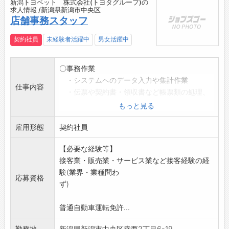
新潟トヨペット 株式会社(トヨタグループ)の
求人情報 /新潟県新潟市中央区
店舗事務スタッフ
契約社員
未経験者活躍中
男女活躍中
〇事務作業
・システムへのデータ入力や集計作業
仕事内容
・伝票や契約書・領収書など帳票類の処理、
ファイリング
もっと見る
〇お客様対応
雇用形態
・点検の予約対応(主に電話)
契約社員
・来店客の受付・取り次ぎ
【必要な経験等】
主に入力作業や帳票の処理を担当していただき
接客業・販売業・サービス業など接客経験の経
ます。
験(業界・業種問わ
ご来店されたお客様の初期対応(着席誘導・呈
応募資格
ず)
茶・取次)と電話対
応も行います。
普通自動車運転免許...
入社時はクルマに詳しくなくても大丈夫です。
変更範囲:会社の定める範囲
勤務地
新潟県新潟市中央区幸西2丁目6-19...