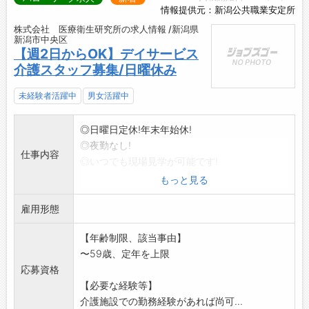
情報提供元：新潟公共職業安定所
株式会社 医療衛生研究所の求人情報 /新潟県
新潟市中央区
【週2日からOK】デイサービス
介護スタッフ募集/日曜休み
未経験者活躍中
男女活躍中
◎日曜日定休!年末年始休!
◎夜勤なし!
仕事内容
◎いつでも現場見学が可能です!
■高齢者に対する介護業務全般を行っていただ
もっと見る
きます。
雇用形態
・入浴介助
・食事介助
【年齢制限、該当事由】
・トイレ介助
〜59歳、定年を上限
・体操等の各種プログラムの実施
応募資格
・業務記録の作成
【必要な経験等】
・送迎
介護施設での勤務経験があれば尚可...
・利用者の見守り等