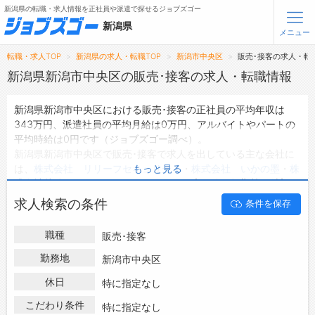
新潟県の転職・求人情報を正社員や派遣で探せるジョブズゴー
新潟県
メニュー
転職・求人TOP
新潟県の求人・転職TOP
新潟市中央区
販売･接客の求人・転
無料会員登録
ログイン
新潟県新潟市中央区の販売･接客の求人・転職情報
新潟県新潟市中央区における販売･接客の正社員の平均年収は
メニュー
343万円、派遣社員の平均月給は0万円、アルバイトやパートの
平均時給は0円です（ジョブズゴー調べ）。
トップ
新潟県新潟市中央区で販売･接客で求人を出している主な会社に
詳細情報で求人を探す
は、
株式会社 リリーフセキュリティ
・
株式会社 いかの墨
・
株
もっと見る
式会社越後イエローハット
などがあり、未経験や短期等ご希望の
条件で絞り込みができます。
転職支援サービスについて
求人検索の条件
条件を保存
新潟県新潟市中央区の地域密着型の求人サイトであるジョブズゴ
ーでは新潟県新潟市中央区の求人情報を175件取り扱っており、
転職ノウハウ(応募書類の書き方・面接対策など)
職種
販売･接客
そのうち
正社員の求人
は133件、
派遣社員の求人
は2件、
アルバ
転職・採用コラム
イト・パートの求人
は0件です。
勤務地
新潟市中央区
ハローワークにはない求人も多数扱っており、転職だけでなく、
休日
ジョブズゴーについて
特に指定なし
第二新卒から50代・60代以上の方の再就職も可能です。 新潟県
新潟市中央区で販売･接客の求人・転職情報を探している方は、
こだわり条件
特に指定なし
会社概要