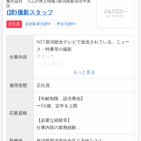
株式会社 コムの求人情報 /新潟県新潟市中央
区
(請)撮影スタッフ
正社員
未経験者活躍中
男女活躍中
NST新潟総合テレビで放送されている、ニュー
ス・特番等の撮影
スタッフ
仕事内容
*変更範囲:なし
もっと見る
雇用形態
正社員
【年齢制限、該当事由】
〜59歳、定年を上限
応募資格
【必要な経験等】
仕事内容の業務経験...
勤務地
新潟県新潟市中央区八千代2-3-1...