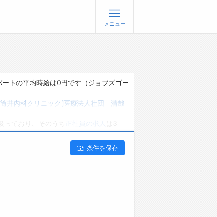
メニュー
登録
ログイン
ョブズゴーについて
パートの平均時給は0円です（ジョブズゴー
社概要
筒井内科クリニック(医療法人社団 清哉
問い合わせ
扱っており、そのうち
正社員の求人
は3
くあるご質問
能です。 新潟県新潟市中央区で薬剤師の求
条件を保存