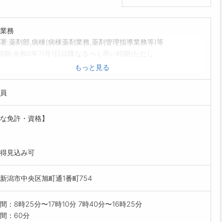
業務
署:薬剤部,病棟(病棟薬剤業務,薬剤管理指導業務等)等
時期:令和8年11月1日以降なるべく早い時期(ただし,
令和9年4月1日)※採用時期は相談に応じます。
もっと見る
・資格:薬剤師免許取得者(令和9年4月1日付採用者
っては令和9年に行われる薬剤師国家試験による免許
員
込みの者可。ただし,国家試験不合格の場合は,採用を
します。)
な免許・資格】
薬剤師、認定薬剤師の認定(領域を問わない)を受けた
たは採用後5年程度以内に認定を受ける意思がある者を
ます。
得見込み可
範囲なし
新潟市中央区旭町通1番町754
間：8時25分〜17時10分 7時40分〜16時25分
間：60分