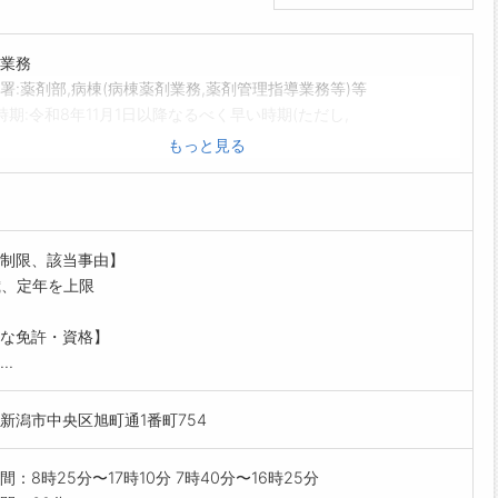
業務
署:薬剤部,病棟(病棟薬剤業務,薬剤管理指導業務等)等
時期:令和8年11月1日以降なるべく早い時期(ただし,
令和9年4月1日)※採用時期は相談に応じます。
もっと見る
・資格:薬剤師免許取得者(令和9年4月1日付採用者
っては令和9年に行われる薬剤師国家試験による免許
込みの者可。ただし,国家試験不合格の場合は,採用を
します。)
制限、該当事由】
薬剤師、認定薬剤師の認定(領域を問わない)を受けた
歳、定年を上限
たは採用後5年程度以内に認定を受ける意思がある者を
ます。
な免許・資格】
範囲なし
..
新潟市中央区旭町通1番町754
間：8時25分〜17時10分 7時40分〜16時25分