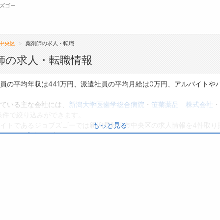
ズゴー
中央区
薬剤師の求人・転職
無料会員
師の求人・転職情報
転職支援サービスについて
ジ
員の平均年収は441万円、派遣社員の平均月給は0万円、アルバイトや
転職ノウハウ(応募書類の書き方・面接対策な
会
ている主な会社には、
新潟大学医歯学総合病院
・
笹菊薬品 株式会社
・
ど)
条件で絞り込みができます。
お
イトであるジョブズゴーでは新潟県新潟市中央区の求人情報を4件取り
もっと見る
転職・採用コラム
よ
パートの求人
は0件です。
り、転職だけでなく、第二新卒から50代・60代以上の方の再就職も可
のある職種に応募してみてくださいね。