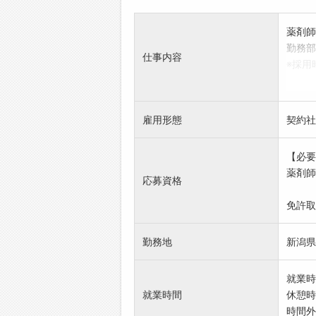
薬剤師
勤務部
仕事内容
※採用
新卒は
※免許
にあた
雇用形態
契約社
取得見
取り消
【必要
※専門
薬剤師
者、ま
応募資格
歓迎し
免許取
※変更
勤務地
新潟県
就業時
就業時間
休憩時
時間外