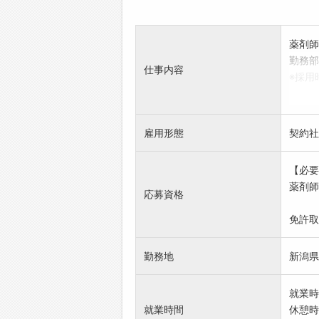
薬剤師
勤務部
仕事内容
※採用
新卒は
※免許
にあた
雇用形態
契約社
取得見
取り消
【必要
※専門
薬剤師
者、ま
応募資格
歓迎し
免許取
※変更
勤務地
新潟県
就業時
就業時間
休憩時