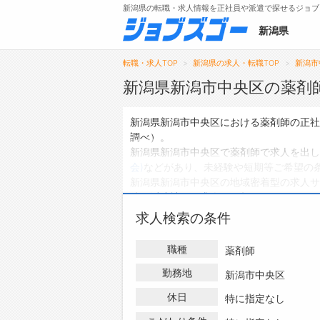
新潟県の転職・求人情報を正社員や派遣で探せるジョブ
新潟県
転職・求人TOP
新潟県の求人・転職TOP
新潟市
新潟県新潟市中央区の薬剤
メニュー
新潟県新潟市中央区における薬剤師の正社
調べ）。
トップ
新潟県新潟市中央区で薬剤師で求人を出し
会)
などがあり、未経験や短期等ご希望の
詳細情報で求人を探す
新潟県新潟市中央区の地域密着型の求人サ
件、
派遣社員の求人
は0件、
アルバイト・
ハローワークにはない求人も多数扱ってお
求人検索の条件
人・転職情報を探している方は、ぜひ興味
職種
薬剤師
勤務地
新潟市中央区
休日
特に指定なし