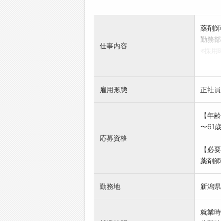
薬剤師
勤務部
仕事内容
※採用
新卒は
※免許
にあた
雇用形態
正社員
取得見
取り消
【年齢
※専門
〜61
者、ま
応募資格
歓迎し
【必要
※変更
薬剤師.
勤務地
新潟県
就業時