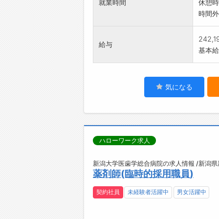
就業時間
休憩時
時間外
242,
給与
基本給：
気になる
ハローワーク求人
新潟大学医歯学総合病院の求人情報 /新潟
薬剤師(臨時的採用職員)
契約社員
未経験者活躍中
男女活躍中