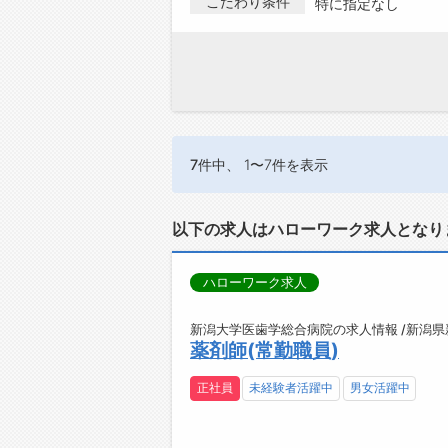
こだわり条件
特に指定なし
7件
中、 1〜7件を表示
以下の求人はハローワーク求人となり
ハローワーク求人
新潟大学医歯学総合病院の求人情報 /新潟
薬剤師(常勤職員)
正社員
未経験者活躍中
男女活躍中