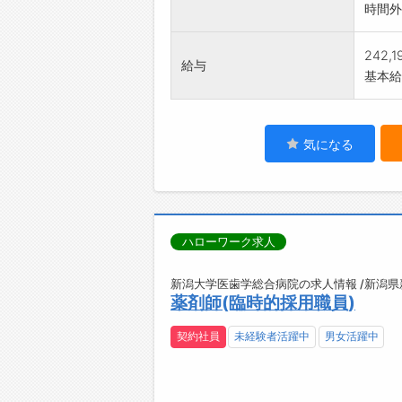
時間外
242,
給与
基本給：
気になる
ハローワーク求人
新潟大学医歯学総合病院の求人情報 /新潟
薬剤師(臨時的採用職員)
契約社員
未経験者活躍中
男女活躍中