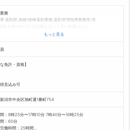
業務
署:薬剤部,病棟(病棟薬剤業務,薬剤管理指導業務等)等
時期:令和8年11月1日以降なるべく早い時期(ただし,
令和9年4月1日)※採用時期は相談に応じます。
もっと見る
・資格:薬剤師免許取得者(令和9年4月1日付採用者
っては令和9年に行われる薬剤師国家試験による免許
員
込みの者可。ただし,国家試験不合格の場合は,採用を
します。)
な免許・資格】
薬剤師、認定薬剤師の認定(領域を問わない)を受けた
たは採用後5年程度以内に認定を受ける意思がある者を
ます。
得見込み可
範囲なし
新潟市中央区旭町通1番町754
間：8時25分〜17時10分 7時40分〜16時25分
間：60分
労働時間：25時間...