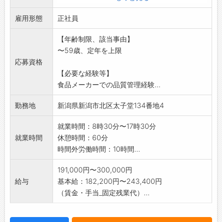
・一括表示や、商品使用書(eBASEなどのフォー
雇用形態
マット)の
正社員
作成
【年齢制限、該当事由】
・微生物検査や理化学検査の結果を分析できる
〜59歳、定年を上限
・改訂される食品安全法令のへの対応力
応募資格
・現場を見る力、変化点や異常を察知力
【必要な経験等】
・問題に対応力、標準化(マニュアル化)できる
食品メーカーでの品質管理経験...
力。
・現場に対する指導力。
勤務地
新潟県新潟市北区太子堂134番地4
・他部署間にわたる問題への対応力。
変更範囲:会社の定める業務
就業時間：8時30分〜17時30分
就業時間
休憩時間：60分
時間外労働時間：10時間...
191,000円〜300,000円
給与
基本給：182,200円〜243,400円
（賃金・手当_固定残業代）...