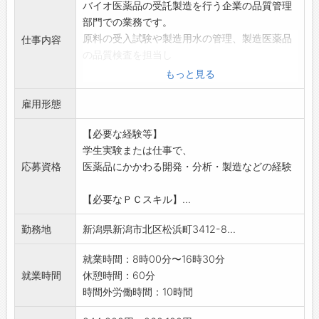
バイオ医薬品の受託製造を行う企業の品質管理
部門での業務です。
原料の受入試験や製造用水の管理、製造医薬品
仕事内容
の品質検査を担当し
ていただきます。
もっと見る
【業務の詳細】
雇用形態
・原料の受入試験、製造用水の管理
・製造医薬品の品質検査
【必要な経験等】
(HPLC、電気泳動、ELISA、PCRなど)
学生実験または仕事で、
・試験データの入力、報告書作成
応募資格
医薬品にかかわる開発・分析・製造などの経験
・実験準備や清掃
※未経験の実験にも一から丁寧な指導があり、
【必要なＰＣスキル】...
ブランクがある方も
安心してスタートできます。
勤務地
新潟県新潟市北区松浜町3412-8...
※業務の変更範囲:なし
就業時間：8時00分〜16時30分
就業時間
休憩時間：60分
時間外労働時間：10時間