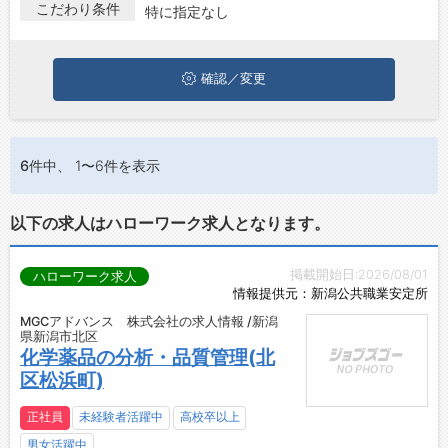
新潟市北区で生産管理･品質管理の求人・転職情報を探している
こだわり条件
特に指定なし
お問い合わせ
方は、ぜひ興味のある職種に応募してみてくださいね。
よくあるご質問
確認／変更
6件
中、 1〜6件を表示
以下の求人はハローワーク求人となります。
掲載開始日:2026/08/01
ハローワーク求人
情報提供元：新潟公共職業安定所
MGCアドバンス 株式会社の求人情報 /新潟
県新潟市北区
化学薬品の分析・品質管理(北
区松浜町)
正社員
未経験者活躍中
高校卒以上
男女活躍中