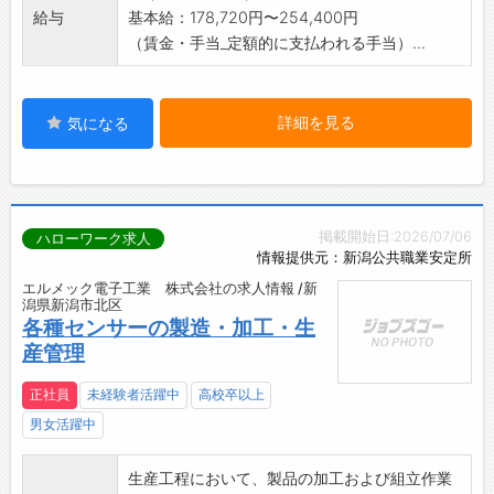
給与
基本給：178,720円〜254,400円
（賃金・手当_定額的に支払われる手当）...
詳細を見る
気になる
掲載開始日:2026/07/06
ハローワーク求人
情報提供元：新潟公共職業安定所
エルメック電子工業 株式会社の求人情報 /新
潟県新潟市北区
各種センサーの製造・加工・生
産管理
正社員
未経験者活躍中
高校卒以上
男女活躍中
生産工程において、製品の加工および組立作業