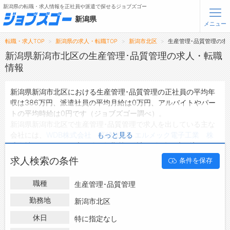
新潟県の転職・求人情報を正社員や派遣で探せるジョブズゴー
新潟県
メニュー
転職・求人TOP
新潟県の求人・転職TOP
新潟市北区
生産管理･品質管理の求
無料会員登録
ログイン
新潟県新潟市北区の生産管理･品質管理の求人・転職
情報
メニュー
新潟県新潟市北区における生産管理･品質管理の正社員の平均年
収は386万円、派遣社員の平均月給は0万円、アルバイトやパー
トップ
トの平均時給は0円です（ジョブズゴー調べ）。
詳細情報で求人を探す
新潟県新潟市北区で生産管理･品質管理で求人を出している主な
会社には、
WDB株式会社 高崎支店
・
エルメック電子工業 株
もっと見る
転職支援サービスについて
式会社
などがあり、未経験や短期等ご希望の条件で絞り込みがで
きます。
求人検索の条件
条件を保存
転職ノウハウ(応募書類の書き方・面接対策など)
新潟県新潟市北区の地域密着型の求人サイトであるジョブズゴー
では新潟県新潟市北区の求人情報を2件取り扱っており、そのう
転職・採用コラム
職種
生産管理･品質管理
ち
正社員の求人
は1件、
派遣社員の求人
は1件、
アルバイト・パー
トの求人
は0件です。
勤務地
新潟市北区
ジョブズゴーについて
ハローワークにはない求人も多数扱っており、転職だけでなく、
休日
特に指定なし
第二新卒から50代・60代以上の方の再就職も可能です。 新潟県
会社概要