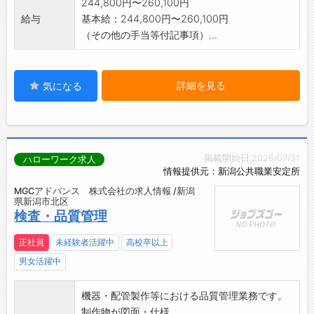
244,800円〜260,100円
給与
基本給：244,800円〜260,100円
（その他の手当等付記事項）...
詳細を見る
気になる
掲載開始日:2026/07/31
ハローワーク求人
情報提供元：新潟公共職業安定所
MGCアドバンス 株式会社の求人情報 /新潟
県新潟市北区
検査・品質管理
正社員
未経験者活躍中
高校卒以上
男女活躍中
機器・配管製作等における品質管理業務です。
制作物が図面・仕様