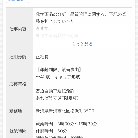
化学薬品の分析・品質管理に関する、下記の業
務を担当していただ
きます。
仕事内容
●化学薬品製品の分析
●製造工程化学薬品の分析
もっと見る
●分析機器の管理・校正
雇用形態
●試薬調製・設備管理
正社員
*最初は先輩社員が丁寧に指導いたします。
【年齢制限、該当事由】
*化学や分析の知見のある方、歓迎します。
〜40歳、キャリア形成
*職場は半数以上が女性で、男女を問わず活躍し
応募資格
ています。
普通自動車運転免許
*業務変更の範囲:会社の定める業務
あれば尚可(AT限定可)
勤務地
新潟県新潟市北区松浜町3500...
就業時間：8時00分〜16時30分
就業時間
休憩時間：60分
時間外労働時間：10時間