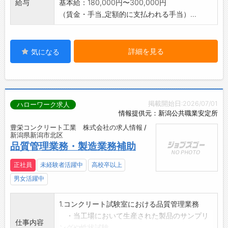
給与
基本給：180,000円〜300,000円
（賃金・手当_定額的に支払われる手当）...
詳細を見る
気になる
掲載開始日:2026/07/01
ハローワーク求人
情報提供元：新潟公共職業安定所
豊栄コンクリート工業 株式会社の求人情報 /
新潟県新潟市北区
品質管理業務・製造業務補助
正社員
未経験者活躍中
高校卒以上
男女活躍中
1.コンクリート試験室における品質管理業務
・当工場において生産された製品のサンプリ
仕事内容
ングや性状試験