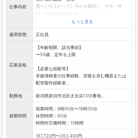
通りに仕上がっているかを確認し、寸法・外
仕事内容
観・溶接部の検査に加
え、非破壊検査業務、各種書類・記録の作成・
もっと見る
管理、不適合時の対
雇用形態
応を通じて製品品質向上に貢献します。
正社員
*業務上車を使用する機会:有(社有車使用)
【年齢制限、該当事由】
(変更の範囲)会社の定める業務
〜59歳、定年を上限
応募資格
【必要な経験等】
非破壊検査の仕事経験、溶接を含む機器または
配管製作経験者...
勤務地
新潟県新潟市北区太夫浜1318番地...
就業時間：8時00分〜16時30分
就業時間
休憩時間：60分
時間外労働時間：15時間
187,720円〜263,400円