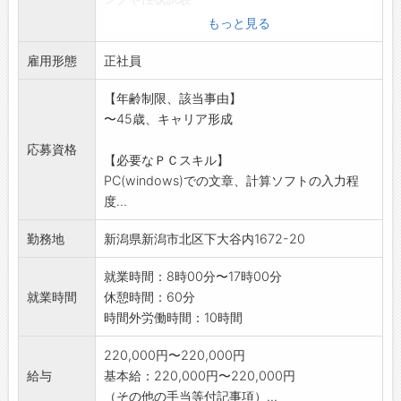
・供試体の圧縮試験
もっと見る
・原材料の受入れ検査等
雇用形態
2.上記の試験データをシステムにて管理し、試
正社員
験表等の帳票を作
【年齢制限、該当事由】
成
〜45歳、キャリア形成
*男女問わず未経験者大歓迎です。
*業務変更の範囲:会社の定める業務
応募資格
【必要なＰＣスキル】
PC(windows)での文章、計算ソフトの入力程
度...
勤務地
新潟県新潟市北区下大谷内1672-20
就業時間：8時00分〜17時00分
就業時間
休憩時間：60分
時間外労働時間：10時間
220,000円〜220,000円
給与
基本給：220,000円〜220,000円
（その他の手当等付記事項）...