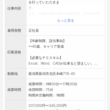
を行っていただきま
す。
仕事内容
また、生産計画の立案や進捗管理、外注先の手
配・管理など、生産
もっと見る
活動が円滑に進むよう管理業務にも携わってい
雇用形態
ただきます。
正社員
※変更範囲:会社の定める業務
【年齢制限、該当事由】
〜40歳、キャリア形成
応募資格
【必要なＰＣスキル】
Excel、Word、CADが出来ると望ましい。...
勤務地
新潟県新潟市北区木崎778-45
就業時間：9時00分〜17時30分
就業時間
休憩時間：75分
時間外労働時間：1時間
207,000円〜345,000円