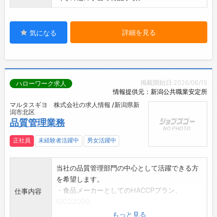
詳細を見る
気になる
掲載開始日:2026/06/15
ハローワーク求人
情報提供元：新潟公共職業安定所
マルタスギヨ 株式会社の求人情報 /新潟県新
潟市北区
品質管理業務
正社員
未経験者活躍中
男女活躍中
当社の品質管理部門の中心として活躍できる方
を希望します。
・食品メーカーとしてのHACCPプラン、
仕事内容
ISO22000、
FSSCなどの食品安全規格への理解
もっと見る