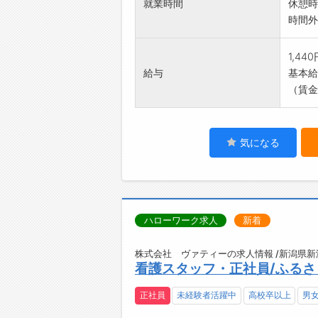
就業時間
休憩時
時間外
1,44
給与
基本給：
（賃金
気になる
ハローワーク求人
新着
株式会社 ヴァティーの求人情報 /新潟県新
看護スタッフ・正社員/ふる
正社員
未経験者活躍中
高校卒以上
男