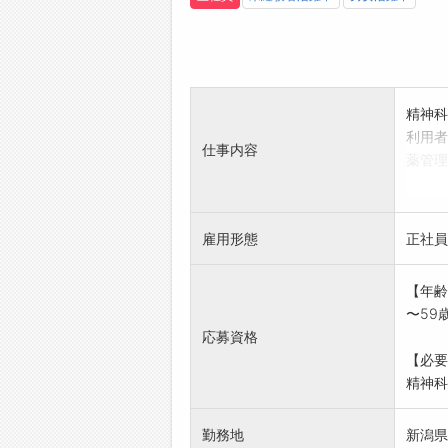
精神科
利用者
仕事内容
薬管理
師や関
。訪問
※待機
雇用形態
正社員
*業務
【年齢
〜59
応募資格
【必要
精神科
勤務地
新潟県