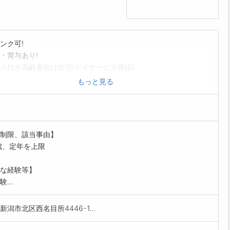
ンク可!
・賞与あり!
ス付き高齢者向け住宅(デイサービス併設)
護業務全般
もっと見る
利用者様の体調維持・管理・医療的なケア
医療機関と連携をとりながらのご利用者様生活サポート 等
囲:変更なし
制限、該当事由】
歳、定年を上限
な経験等】
...
新潟市北区西名目所4446-1...