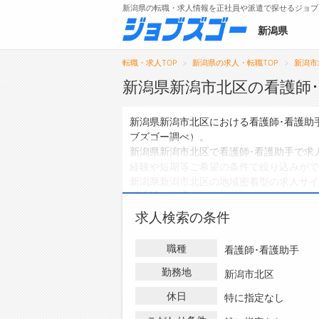
新潟県の転職・求人情報を正社員や派遣で探せるジョブ
新潟県
転職・求人TOP
新潟県の求人・転職TOP
新潟市
新潟県新潟市北区の看護師
メニュー
新潟県新潟市北区における看護師･看護助
ブズゴー調べ）。
トップ
新潟県新潟市北区で看護師･看護助手で求
経験や短期等ご希望の条件で絞り込みがで
詳細情報で求人を探す
新潟県新潟市北区の地域密着型の求人サイ
派遣社員の求人
は0件、
アルバイト・パー
ハローワークにはない求人も多数扱ってお
求人検索の条件
助手の求人・転職情報を探している方は、
職種
看護師･看護助手
勤務地
新潟市北区
休日
特に指定なし