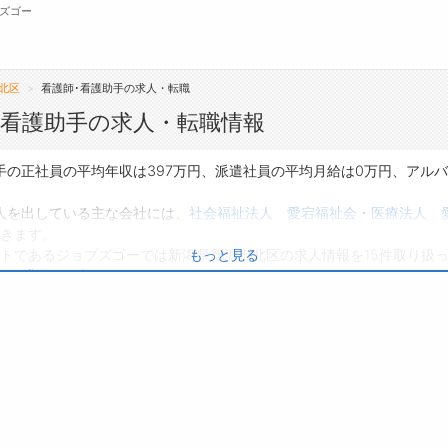
ズゴー
北区
看護師･看護助手の求人・転職
無料会員
･看護助手の求人・転職情報
転職支援サービスについて
ジ
手の正社員の平均年収は397万円、派遣社員の平均月給は0万円、アル
転職ノウハウ(応募書類の書き方・面接対策な
会
人を出している主な会社には、
社会福祉法人 愛宕福祉会
・
医療法人 
ど)
きます。
お
トであるジョブズゴーでは新潟県新潟市北区の求人情報を15件取り扱
もっと見る
転職・採用コラム
よ
トの求人
は0件です。
り、転職だけでなく、第二新卒から50代・60代以上の方の再就職も可
ぜひ興味のある職種に応募してみてくださいね。