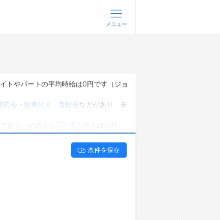
メニュー
登録
ログイン
ョブズゴーについて
バイトやパートの平均時給は0円です（ジョ
社概要
愛広会
・
医療法人 青松会
などがあり、未
問い合わせ
っており、そのうち
正社員の求人
は13件、
くあるご質問
能です。 新潟県新潟市北区で看護師･看護
条件を保存