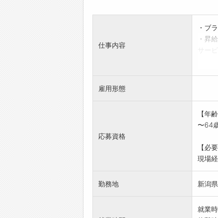
・ブラ
・昇給
仕事内容
サービ
での看
○ご
○各
雇用形態
変更範
【年齢
〜64
応募資格
【必要
現場経験
勤務地
新潟県
就業時