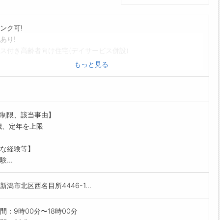
ンク可!
あり!
ス付き高齢者向け住宅(デイサービス併設)
護業務全般
もっと見る
利用者様の体調維持・管理・医療的なケア
医療機関と連携をとりながらのご利用者様生活サポート 等
囲:変更なし
制限、該当事由】
歳、定年を上限
な経験等】
...
新潟市北区西名目所4446-1...
間：9時00分〜18時00分