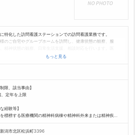
に特化した訪問看護ステーションでの訪問看護業務です。
様のご自宅やグループホームを訪問し、健康状態の観察、服
、精神状態の観察、日常生活支援、相談対応を行います。医
係機関と連携し、安心して地域で生活できるよう支援します
もっと見る
記録の作成やカンファレンスへの参加もあります。
やオンコール番はありません。(令和8年8月現在)
変更の範囲:変更なし
制限、該当事由】
歳、定年を上限
な経験等】
を標榜する医療機関の精神科病棟や精神科外来または精神疾...
新潟市北区松浜町3396