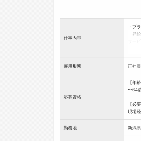
・ブラ
・昇給
仕事内容
サービ
での看
○ご
○各
雇用形態
正社員
変更範
【年齢
〜64
応募資格
【必要
現場経験
勤務地
新潟県