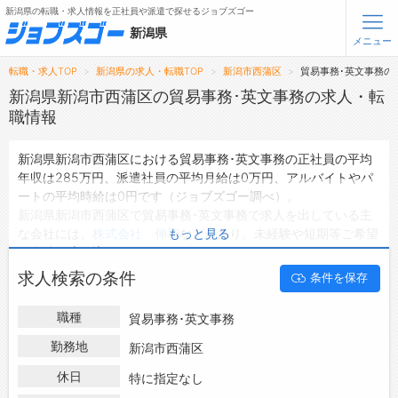
新潟県の転職・求人情報を正社員や派遣で探せるジョブズゴー
新潟県
メニュー
転職・求人TOP
新潟県の求人・転職TOP
新潟市西蒲区
貿易事務･英文事務の
無料会員登録
ログイン
新潟県新潟市西蒲区の貿易事務･英文事務の求人・転
職情報
メニュー
新潟県新潟市西蒲区における貿易事務･英文事務の正社員の平均
年収は285万円、派遣社員の平均月給は0万円、アルバイトやパ
トップ
ートの平均時給は0円です（ジョブズゴー調べ）。
詳細情報で求人を探す
新潟県新潟市西蒲区で貿易事務･英文事務で求人を出している主
な会社には、
株式会社 伸和
などがあり、未経験や短期等ご希望
もっと見る
転職支援サービスについて
の条件で絞り込みができます。
新潟県新潟市西蒲区の地域密着型の求人サイトであるジョブズゴ
求人検索の条件
条件を保存
転職ノウハウ(応募書類の書き方・面接対策など)
ーでは新潟県新潟市西蒲区の求人情報を1件取り扱っており、そ
のうち
正社員の求人
は1件、
派遣社員の求人
は0件、
アルバイト・
転職・採用コラム
職種
貿易事務･英文事務
パートの求人
は0件です。
ハローワークにはない求人も多数扱っており、転職だけでなく、
勤務地
新潟市西蒲区
ジョブズゴーについて
第二新卒から50代・60代以上の方の再就職も可能です。 新潟県
休日
特に指定なし
新潟市西蒲区で貿易事務･英文事務の求人・転職情報を探してい
会社概要