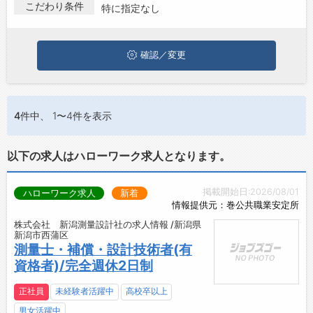
新潟市西蒲区で積算･測量･CADの求人・転職情報を探している方
こだわり条件
特に指定なし
お問い合わせ
は、ぜひ興味のある職種に応募してみてくださいね。
よくあるご質問
確認／変更
4件
中、 1〜4件を表示
以下の求人はハローワーク求人となります。
掲載開始日:2026/08/01
ハローワーク求人
新着
情報提供元：巻公共職業安定所
株式会社 新潟測量設計社の求人情報 /新潟県
新潟市西蒲区
測量士・補償・設計技術者(有
資格者)/完全週休2日制
正社員
未経験者活躍中
高校卒以上
男女活躍中