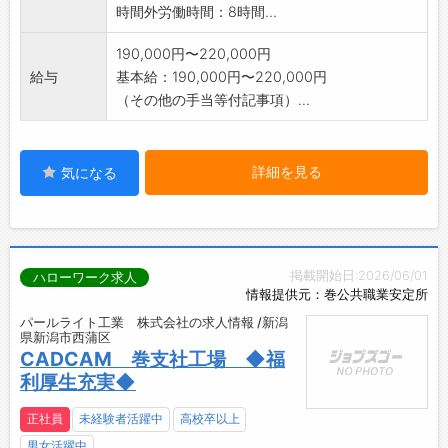
〇ぜひ一度、職場見学にお越しください。育成
時間外労働時間：8時間...
プランや業務の詳細
について説明します。質問や不安な点について
190,000円〜220,000円
お答えします。
給与
基本給：190,000円〜220,000円
【変更の範囲】変更なし
（その他の手当等付記事項）...
詳細を見る
気になる
掲載開始日:2026/06/01
ハローワーク求人
情報提供元：巻公共職業安定所
パールライト工業 株式会社の求人情報 /新潟
県新潟市西蒲区
CADCAM 巻支社工場 ◆福
利厚生充実◆
正社員
未経験者活躍中
高校卒以上
男女活躍中