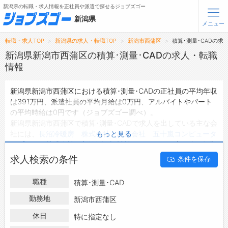
新潟県の転職・求人情報を正社員や派遣で探せるジョブズゴー
新潟県
メニュー
転職・求人TOP
新潟県の求人・転職TOP
新潟市西蒲区
積算･測量･CADの求
無料会員登録
ログイン
新潟県新潟市西蒲区の積算･測量･CADの求人・転職
情報
メニュー
新潟県新潟市西蒲区における積算･測量･CADの正社員の平均年収
は391万円、派遣社員の平均月給は0万円、アルバイトやパート
トップ
の平均時給は0円です（ジョブズゴー調べ）。
詳細情報で求人を探す
新潟県新潟市西蒲区で積算･測量･CADで求人を出している主な会
社には、
長沼冷暖房 株式会社
・
株式会社 五十嵐コンピュータ
もっと見る
転職支援サービスについて
ープレス
・
株式会社 新潟測量設計社
などがあり、未経験や短期
等ご希望の条件で絞り込みができます。
求人検索の条件
条件を保存
転職ノウハウ(応募書類の書き方・面接対策など)
新潟県新潟市西蒲区の地域密着型の求人サイトであるジョブズゴ
ーでは新潟県新潟市西蒲区の求人情報を4件取り扱っており、そ
転職・採用コラム
職種
積算･測量･CAD
のうち
正社員の求人
は4件、
派遣社員の求人
は0件、
アルバイ
ト・パートの求人
は0件です。
勤務地
新潟市西蒲区
ジョブズゴーについて
ハローワークにはない求人も多数扱っており、転職だけでなく、
休日
特に指定なし
第二新卒から50代・60代以上の方の再就職も可能です。 新潟県
会社概要