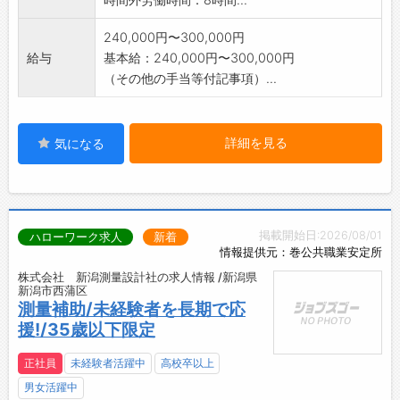
〇地元新潟の建築や工事の基盤を一緒に創造し
ていきませんか?
240,000円〜300,000円
【変更の範囲】変更なし
給与
基本給：240,000円〜300,000円
（その他の手当等付記事項）...
詳細を見る
気になる
掲載開始日:2026/08/01
ハローワーク求人
新着
情報提供元：巻公共職業安定所
株式会社 新潟測量設計社の求人情報 /新潟県
新潟市西蒲区
測量補助/未経験者を長期で応
援!/35歳以下限定
正社員
未経験者活躍中
高校卒以上
男女活躍中