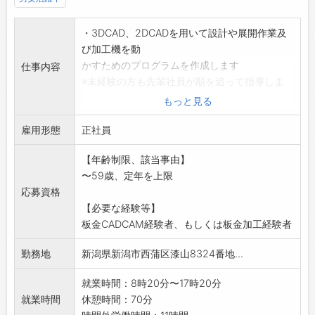
・3DCAD、2DCADを用いて設計や展開作業及
び加工機を動
かすためのプログラムを作成します
仕事内容
※未経験の方も先輩社員が順を追って指導しま
す。
もっと見る
※入社後現場研修あり
雇用形態
◇応募前職場見学希望の方はハローワークへご
正社員
相談下さい。
【年齢制限、該当事由】
変更の範囲:会社の定める業務
〜59歳、定年を上限
応募資格
【必要な経験等】
板金CADCAM経験者、もしくは板金加工経験者
勤務地
新潟県新潟市西蒲区漆山8324番地...
就業時間：8時20分〜17時20分
就業時間
休憩時間：70分