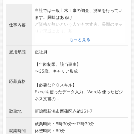
当社では一般土木工事の調査、測量を行ってい
ます。興味はあるけ
ど資格が無いという人でも大丈夫。長期のキャ
仕事内容
リア形成により、基
礎からしっかり学んで未経験で入社した先輩が
もっと見る
活躍しています。
雇用形態
〇資格取得のための講習費用等を会社が負担し
正社員
ます。未経験でも資
【年齢制限、該当事由】
格取得に積極的な方は、一緒に頑張っていきま
〜35歳、キャリア形成
しょう!
〇測量というと外での作業というイメージがあ
応募資格
【必要なＰＣスキル】
りますが、実際はP
Excelを使ったデータ入力、Wordを使ったビジ
Cを使用しての室内作業も月の半分程度は行っ
ネス文書の...
ています。
〇測量業務の他に建物移転の際にかかる費用を
勤務地
新潟県新潟市西蒲区赤鏥351-7
調査する補償業務も
当社で行っいますので、将来的にこちら担当す
就業時間：8時30分〜17時30分
ることができます。
就業時間
休憩時間：60分