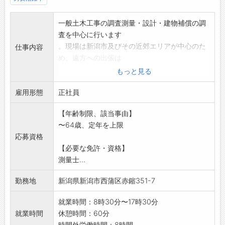
一般土木工事の調査測量・設計・建物補償の調
査を中心に行います
。現場は新潟市及びその近郊エリアが中心のた
仕事内容
め、遠方への出張は
ほぼありません。ライフスタイルも大切にしま
もっと見る
す。
雇用形態
※測量士又は補償業務管理士(土地調査部門、事
正社員
業損失部門、物
【年齢制限、該当事由】
件部門のいずれか)資格が必要です
〜64歳、定年を上限
〇業務は公共事業の委託が中心のため、年間を
応募資格
通して計画的・安定
【必要な免許・資格】
的な仕事ができます。(9月～11月が繁忙期です)
測量士...
〇内業と外業のメリハリがあり、いずれかの業
務を1日集中して行
勤務地
新潟県新潟市西蒲区赤鏥351-7
うことがほとんどなので、効率的に業務を行っ
ています。
就業時間：8時30分〜17時30分
〇令和7年度より完全週休2日制を導入しまし
就業時間
休憩時間：60分
た。
時間外労働時間：8時間...