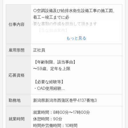
○空調設備及び給排水衛生設備工事の施工図、
着工～竣工までに必
要な書類の作成を担当して頂きます
仕事内容
【主な担当業務】
・CADによる施工図作成
もっと見る
・現場書類作成
雇用形態
*業務上車を使用する機会:有(社有車使用)
正社員
変更範囲:変更なし
【年齢制限、該当事由】
〜59歳、定年を上限
応募資格
【必要な経験等】
・CAD使用経験...
勤務地
新潟県新潟市西蒲区巻甲4137番地3
就業時間：8時00分〜17時00分
就業時間
休憩時間：90分
時間外労働時間：10時間