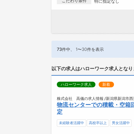
こだわり条件
特に指定なし
73件
中、 1〜30件を表示
以下の求人はハローワーク求人となり
ハローワーク求人
新着
株式会社 高儀の求人情報 /新潟県新潟市西
物流センターでの積載・空箱回
定
未経験者活躍中
高校卒以上
男女活躍中