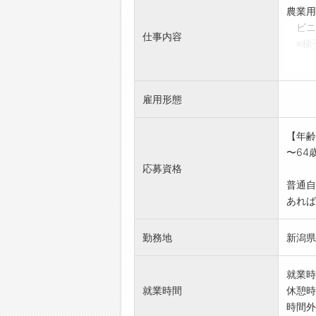
農業用
ビニ
仕事内容
※梯
※材
※現
※未
雇用形態
※業務
変更
【年齢
〜64
応募資格
普通自
あれば
勤務地
新潟県
就業時
就業時間
休憩時
時間外