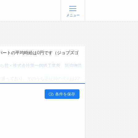
メニュー
登録
ログイン
ョブズゴーについて
パートの平均時給は0円です（ジョブズゴ
社概要
ら苑
・
株式会社第一鋼鉄工業所 新潟物流
問い合わせ
り扱っており、そのうち
正社員の求人
は27
くあるご質問
能です。 新潟県新潟市西蒲区でその他の求
条件を保存