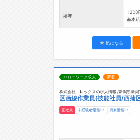
1,20
給与
基本給：
気になる
ハローワーク求人
新着
株式会社 レックスの求人情報 /新潟県新潟
区画線作業員(技能社員/西蒲区
正社員
未経験者活躍中
男女活躍中