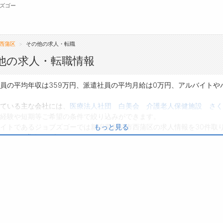
ズゴー
西蒲区
その他の求人・転職
無料会員
他の求人・転職情報
転職支援サービスについて
ジ
員の平均年収は359万円、派遣社員の平均月給は0万円、アルバイトや
転職ノウハウ(応募書類の書き方・面接対策な
会
ている主な会社には、
医療法人社団 白美会 介護老人保健施設 さく
ど)
経験や短期等ご希望の条件で絞り込みができます。
お
イトであるジョブズゴーでは新潟県新潟市西蒲区の求人情報を30件取
もっと見る
転職・採用コラム
よ
パートの求人
は0件です。
り、転職だけでなく、第二新卒から50代・60代以上の方の再就職も可
のある職種に応募してみてくださいね。