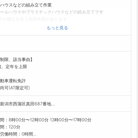
ハウスなどの組み立て作業
ールハウスやプラスチックハウスなどの組み立てです
子や脚立を使う高所作業があります
料はアルミやプラスチックですので、重量物ではありません
もっと見る
場は県内中心です
経験の方も一から指導し、補助作業から行っていただきます
上車を使用する場合:あり
範囲:変更なし
制限、該当事由】
歳、定年を上限
動車運転免許
尚可(AT限定可)
新潟市西蒲区真田687番地...
間：8時00分〜12時00分 13時00分〜17時00分
間：120分
労働時間：0時間...