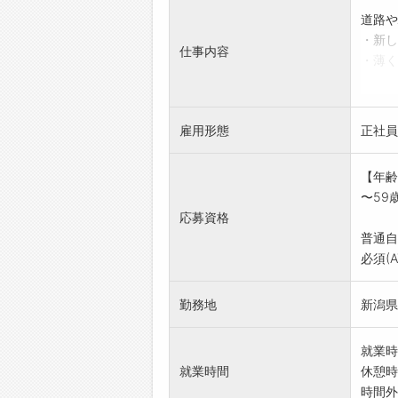
道路や
・新し
仕事内容
・薄く
・カラ
・車止
「変更
雇用形態
正社員
【年齢
〜59
応募資格
普通自
必須(
勤務地
新潟県
就業時
就業時間
休憩時
時間外