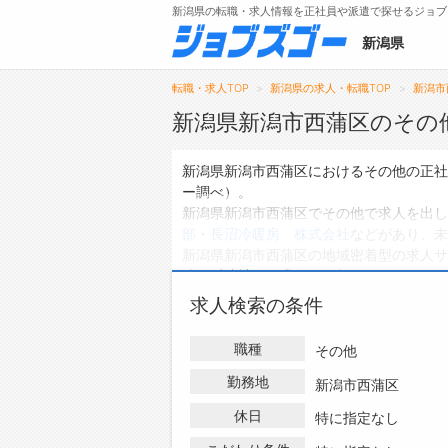
新潟県の転職・求人情報を正社員や派遣で探せるジョブ
新潟県
転職・求人TOP
新潟県の求人・転職TOP
新潟市
新潟県新潟市西蒲区のその
メニュー
新潟県新潟市西蒲区におけるその他の正社
ー調べ）。
トップ
新潟県新潟市西蒲区でその他で求人を出し
部
・
長沼冷暖房 株式会社
などがあり、未
詳細情報で求人を探す
新潟県新潟市西蒲区の地域密着型の求人サ
件、
派遣社員の求人
は0件、
アルバイト・
ハローワークにはない求人も多数扱ってお
求人検索の条件
人・転職情報を探している方は、ぜひ興味
職種
その他
勤務地
新潟市西蒲区
休日
特に指定なし