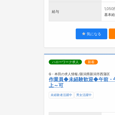
1,05
給与
基本給：
気になる
ハローワーク求人
新着
G・本田の求人情報 /新潟県新潟市西蒲区
作業員◆未経験歓迎◆午前・
上～可
未経験者活躍中
男女活躍中