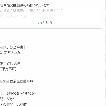
駐車場の区画線の補修を行います
い道路や駐車場に白線などの区画線を引く
なった線の引き直し
ー塗装
もっと見る
めブロック設置
範囲」:すべての業務
制限、該当事由】
歳、定年を上限
動車運転免許
AT限定不可)
新潟市西蒲区仁箇1608...
間：8時00分〜17時00分
間：60分
労働時間：30時間