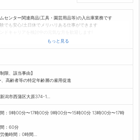
ムセンター関連商品(工具・園芸用品等)の入出庫業務です
験でも安心/土日休でメリハリある仕事ができます
ンドキャリアを検討中の元気な方を歓迎します!
回収/箱潰し(開梱された段ボールの片付け)
もっと見る
ットへの積載(5～15kg程度の梱包物を手積み)
メインで、一部ですがピッキング・梱包等も行います。パレ
の積載は力仕事となります。
い操作や商品知識を覚える必要はなく、ほとんどが未経験ス
制限、該当事由】
のスタッフです。チームワークを大切に働きたい方、体を動
〜、高齢者等の特定年齢層の雇用促進
がら働きたい方、家庭と仕事を両立したい方、楽しみながら
したい方のご応募をお待ちしております。>
新潟市西蒲区大原374-1...
間：9時00分〜17時00分 9時00分〜15時00分 13時00分〜17時
間：60分
労働時間：0時間...