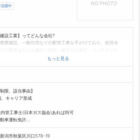
女活躍中
建設工業】ってどんな会社?
商業施設、一般住宅などの配管工事を手がけており、給排水
ガス配管などにも幅広く対応。施工から保守・メンテナンス
貫して行える体制が整っています。
もっと見る
のやりがい】
修理を終えた後に、お客様から「ありがとう」と言ってもら
間が一番のやりがいです。日常生活に直結する技術が身につ
でも家族に頼られる存在になれます。スキルアップが実感で
制限、該当事由】
事です。
歳、キャリア形成
囲:会社の定める業務
種内管工事士(日本ガス協会)あれば尚可
動車運転免許...
新潟市秋葉区川口578-19