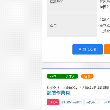
就業時間
休憩時
時間外
205,
給与
基本給：
（賃金
気になる
ハローワーク求人
新着
株式会社 大倉建設の求人情報 /新潟県新潟
舗装作業員
正社員
未経験者活躍中
高校卒以上
男