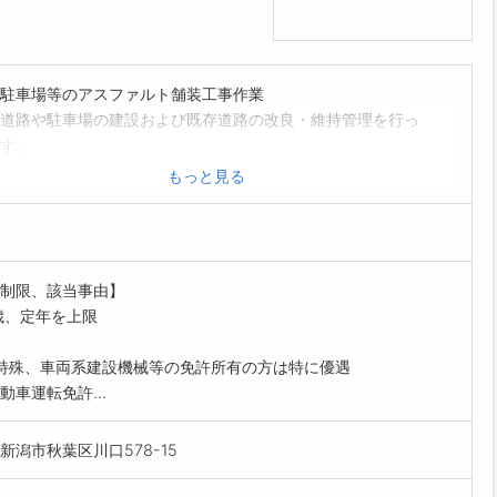
駐車場等のアスファルト舗装工事作業
道路や駐車場の建設および既存道路の改良・維持管理を行っ
す。
ァルトの敷均しや締固め、土砂の掘削、コンリート構造物の
もっと見る
の補助作業を行っていただきます。
現場は新潟市内中心です。
後各種資格取得のための補助制度があります。
囲:会社の定める業務
制限、該当事由】
歳、定年を上限
特殊、車両系建設機械等の免許所有の方は特に優遇
動車運転免許...
新潟市秋葉区川口578-15