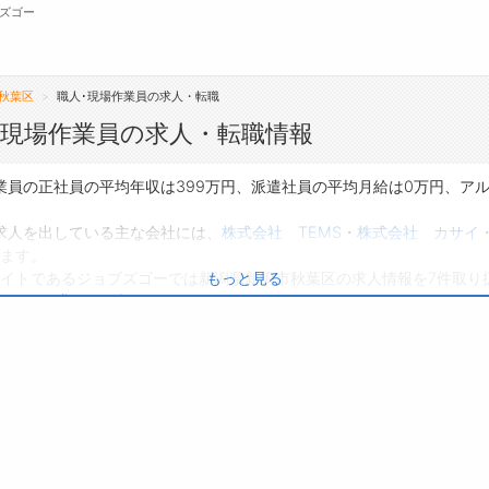
ズゴー
秋葉区
職人･現場作業員の求人・転職
無料会員
･現場作業員の求人・転職情報
転職支援サービスについて
ジ
業員の正社員の平均年収は399万円、派遣社員の平均月給は0万円、ア
転職ノウハウ(応募書類の書き方・面接対策な
会
求人を出している主な会社には、
株式会社 TEMS
・
株式会社 カサイ
ど)
ます。
お
イトであるジョブズゴーでは新潟県新潟市秋葉区の求人情報を7件取り
もっと見る
転職・採用コラム
よ
パートの求人
は0件です。
り、転職だけでなく、第二新卒から50代・60代以上の方の再就職も可
、ぜひ興味のある職種に応募してみてくださいね。