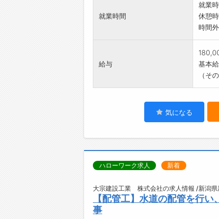
就業時
就業時間
休憩時
時間外
180,
給与
基本給：
（その
気になる
ハローワーク求人
新着
大宗建設工業 株式会社の求人情報 /新潟
【配管工】水道の配管を行い
事