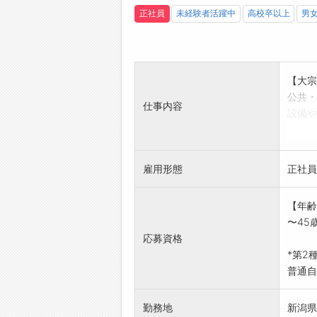
正社員
未経験者活躍中
高校卒以上
男
【大宗
公共・
仕事内容
設備や
まで一
【仕事
工事や
雇用形態
正社員
える瞬
き、家
【年齢
きる仕
〜45
変更範
応募資格
*第2
普通自
勤務地
新潟県