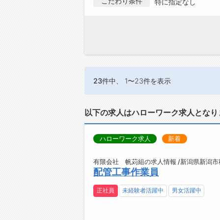
こだわり条件
特に指定なし
23件
中、 1〜23件を表示
以下の求人はハローワーク求人となり
ハローワーク求人
新着
有限会社 帆苅組の求人情報 /新潟県新潟市
配管工事作業員
正社員
未経験者活躍中
男女活躍中