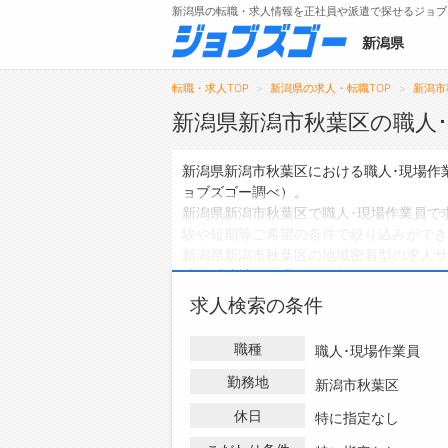
新潟県の転職・求人情報を正社員や派遣で探せるジョブ
新潟県
転職・求人TOP
新潟県の求人・転職TOP
新潟市
新潟県新潟市秋葉区の職人
メニュー
新潟県新潟市秋葉区における職人･現場作
ョブズゴー調べ）。
トップ
新潟県新潟市秋葉区で職人･現場作業員で
験や短期等ご希望の条件で絞り込みができ
詳細情報で求人を探す
新潟県新潟市秋葉区の地域密着型の求人サ
件、
派遣社員の求人
は0件、
アルバイト・
ハローワークにはない求人も多数扱ってお
求人検索の条件
作業員の求人・転職情報を探している方は
職種
職人･現場作業員
勤務地
新潟市秋葉区
休日
特に指定なし