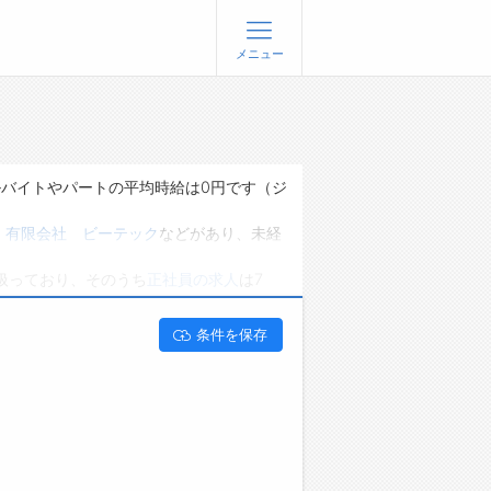
メニュー
登録
ログイン
ョブズゴーについて
ルバイトやパートの平均時給は0円です（ジ
社概要
・
有限会社 ビーテック
などがあり、未経
問い合わせ
扱っており、そのうち
正社員の求人
は7
くあるご質問
能です。 新潟県新潟市秋葉区で職人･現場
条件を保存