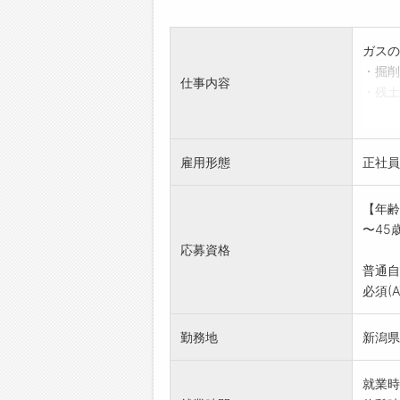
ガスの
・掘削
仕事内容
・残土
・バッ
現場地
2t～
雇用形態
正社員
*慣れ
*業務
【年齢
(費用
〜45
変
応募資格
普通自
必須(
勤務地
新潟県
就業時