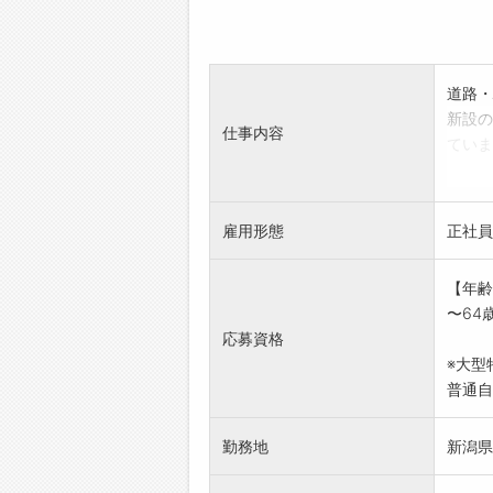
道路・
新設の
仕事内容
ていま
アスフ
設置等
*作業
雇用形態
正社員
※入社
変更範
【年齢
〜64
応募資格
※大型
普通自
勤務地
新潟県