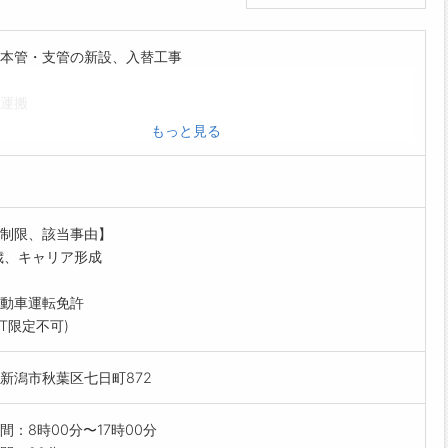
本管・支管の新設、入替工事
運搬
クフォーのオペレーター
もっと見る
域は新潟市中央区・江南区・北区等
4tダンプの運転あり
るまでは先輩社員に就いて仕事の流れを覚えます。
に必要な免許資格は、入社後取得可能です。
制限、該当事由】
は会社負担)
歳、キャリア形成
更範囲:変更なし
動車運転免許
AT限定不可)
新潟市秋葉区七日町872
間：8時00分〜17時00分