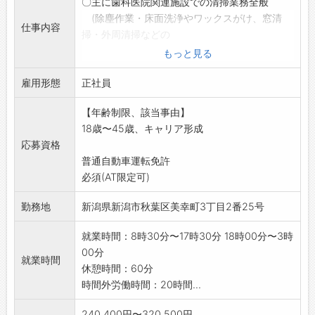
〇主に歯科医院関連施設での清掃業務全般
(除塵作業・床面洗浄やワックスがけ、窓清
仕事内容
掃・外周清掃などの
屋内外での清掃業務)
もっと見る
〇各種設備のメンテナンス
雇用形態
※清掃業務未経験の方も歓迎します
正社員
※新潟勤務にて6か月程度経験を積んでいただ
【年齢制限、該当事由】
き、成長具合を考慮
18歳〜45歳、キャリア形成
した上で、東京勤務となります。
応募資格
変更範囲:変更なし
普通自動車運転免許
必須(AT限定可)
勤務地
新潟県新潟市秋葉区美幸町3丁目2番25号
就業時間：8時30分〜17時30分 18時00分〜3時
00分
就業時間
休憩時間：60分
時間外労働時間：20時間...
240,400円〜320,500円