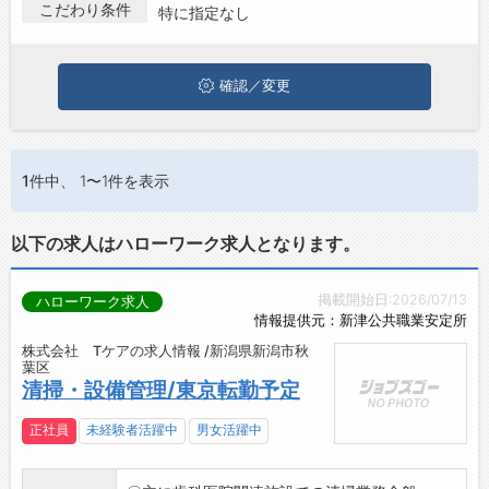
る方は、ぜひ興味のある職種に応募してみてくださいね。
こだわり条件
特に指定なし
お問い合わせ
よくあるご質問
確認／変更
1件
中、 1〜1件を表示
以下の求人はハローワーク求人となります。
掲載開始日:2026/07/13
ハローワーク求人
情報提供元：新津公共職業安定所
株式会社 Tケアの求人情報 /新潟県新潟市秋
葉区
清掃・設備管理/東京転勤予定
正社員
未経験者活躍中
男女活躍中