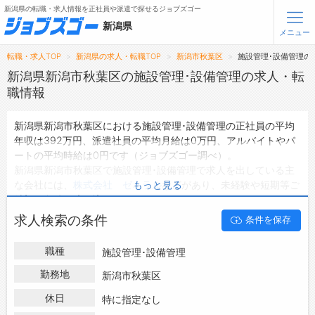
新潟県の転職・求人情報を正社員や派遣で探せるジョブズゴー
新潟県
メニュー
転職・求人TOP
新潟県の求人・転職TOP
新潟市秋葉区
施設管理･設備管理の
無料会員登録
ログイン
新潟県新潟市秋葉区の施設管理･設備管理の求人・転
職情報
メニュー
新潟県新潟市秋葉区における施設管理･設備管理の正社員の平均
年収は392万円、派遣社員の平均月給は0万円、アルバイトやパ
トップ
ートの平均時給は0円です（ジョブズゴー調べ）。
詳細情報で求人を探す
新潟県新潟市秋葉区で施設管理･設備管理で求人を出している主
な会社には、
株式会社 ゼネラル
などがあり、未経験や短期等ご
もっと見る
転職支援サービスについて
希望の条件で絞り込みができます。
新潟県新潟市秋葉区の地域密着型の求人サイトであるジョブズゴ
求人検索の条件
条件を保存
転職ノウハウ(応募書類の書き方・面接対策など)
ーでは新潟県新潟市秋葉区の求人情報を1件取り扱っており、そ
のうち
正社員の求人
は1件、
派遣社員の求人
は0件、
アルバイト・
転職・採用コラム
職種
施設管理･設備管理
パートの求人
は0件です。
ハローワークにはない求人も多数扱っており、転職だけでなく、
勤務地
新潟市秋葉区
ジョブズゴーについて
第二新卒から50代・60代以上の方の再就職も可能です。 新潟県
休日
特に指定なし
新潟市秋葉区で施設管理･設備管理の求人・転職情報を探してい
会社概要