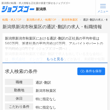
新潟県の転職・求人情報を正社員や派遣で探せるジョブズゴー
新潟県
メニュー
転職・求人TOP
新潟県の求人・転職TOP
新潟市秋葉区
通訳･翻訳の求人・転
無料会員登録
ログイン
新潟県新潟市秋葉区の通訳･翻訳の求人・転職情報
新潟県新潟市秋葉区における通訳･翻訳の正社員の平均年収は
メニュー
560万円、派遣社員の平均月給は0万円、アルバイトやパートの
平均時給は0円です（ジョブズゴー調べ）。
トップ
新潟県新潟市秋葉区で通訳･翻訳で求人を出している主な会社に
詳細情報で求人を探す
は、
株式会社 イシカワ 介護事業部
などがあり、未経験や短期
もっと見る
等ご希望の条件で絞り込みができます。
新潟県新潟市秋葉区の地域密着型の求人サイトであるジョブズゴ
転職支援サービスについて
求人検索の条件
条件を保存
ーでは新潟県新潟市秋葉区の求人情報を1件取り扱っており、そ
のうち
正社員の求人
は1件、
派遣社員の求人
は0件、
アルバイト・
転職ノウハウ(応募書類の書き方・面接対策など)
職種
通訳･翻訳
パートの求人
は0件です。
転職・採用コラム
ハローワークにはない求人も多数扱っており、転職だけでなく、
勤務地
新潟市秋葉区
第二新卒から50代・60代以上の方の再就職も可能です。 新潟県
休日
ジョブズゴーについて
特に指定なし
新潟市秋葉区で通訳･翻訳の求人・転職情報を探している方は、
ぜひ興味のある職種に応募してみてくださいね。
こだわり条件
特に指定なし
会社概要