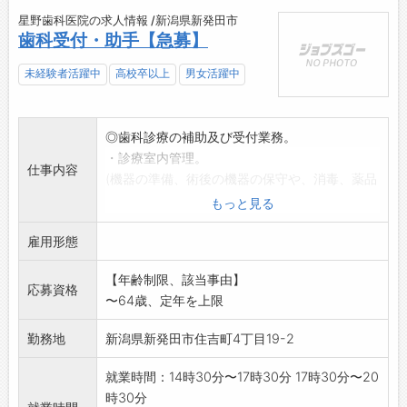
星野歯科医院の求人情報 /新潟県新発田市
歯科受付・助手【急募】
未経験者活躍中
高校卒以上
男女活躍中
◎歯科診療の補助及び受付業務。
・診療室内管理。
仕事内容
(機器の準備、術後の機器の保守や、消毒、薬品
の整理や発注)
もっと見る
・院内清掃等。
雇用形態
*未経験者でも安心して働けるようにフォロー体
制をしっかりと整
【年齢制限、該当事由】
備しています。安心してご応募ください。
応募資格
〜64歳、定年を上限
*ホームページもどうぞご覧下さい。
勤務地
新潟県新発田市住吉町4丁目19-2
就業時間：14時30分〜17時30分 17時30分〜20
時30分