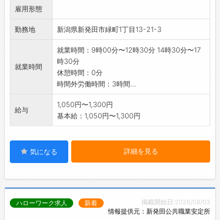
雇用形態
*未経験の方、当医院にて指導いたします。
・当院は女性院長のもと、院長をはじめスタッ
勤務地
新潟県新発田市緑町1丁目13-21-3
フ同士の関係も良好
で、落ち着いた雰囲気の中、協力し合いなが
就業時間：9時00分〜12時30分 14時30分〜17
ら働いています。
時30分
・思いやりのあるメンバーばかりで穏やかに働
就業時間
休憩時間：0分
けます。
時間外労働時間：3時間...
・できるだけ安定して勤務いただける方を歓迎
します。
1,050円〜1,300円
給与
基本給：1,050円〜1,300円
詳細を見る
気になる
掲載開始日:2026/08/03
ハローワーク求人
新着
情報提供元：新発田公共職業安定所