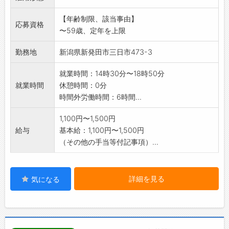
科、訪問診療にも力
【年齢制限、該当事由】
を入れております。
応募資格
〜59歳、定年を上限
*経験者及び資格者の方は処遇面で優遇いたしま
す。
勤務地
新潟県新発田市三日市473-3
※変更範囲:無
就業時間：14時30分〜18時50分
就業時間
休憩時間：0分
時間外労働時間：6時間...
1,100円〜1,500円
給与
基本給：1,100円〜1,500円
（その他の手当等付記事項）...
詳細を見る
気になる