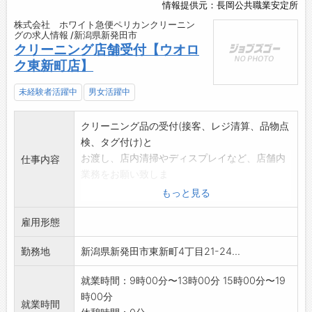
情報提供元：長岡公共職業安定所
株式会社 ホワイト急便ペリカンクリーニン
グの求人情報 /新潟県新発田市
クリーニング店舗受付【ウオロ
ク東新町店】
未経験者活躍中
男女活躍中
クリーニング品の受付(接客、レジ清算、品物点
検、タグ付け)と
お渡し、店内清掃やディスプレイなど、店舗内
仕事内容
業務をお願い致しま
す。
もっと見る
■レジは、商品名の書いてあるボタンをメイン
雇用形態
で使います。
操作は難しくないので、未経験の方でもすぐ
勤務地
新潟県新発田市東新町4丁目21-24...
に使いこなせます。
■クリーニングの知識は入社前に一切必要あり
就業時間：9時00分〜13時00分 15時00分〜19
ません。
時00分
仕事をしながら覚えていきましょう。
就業時間