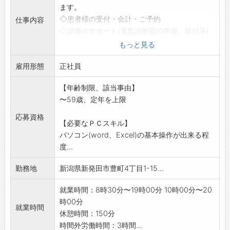
ます。
◇患者様の受付・会計・ご予約
仕事内容
◇診療のサポート(電気治療器の準備、取付等)
◇レセコンによるカルテ管理
もっと見る
◇在庫管理、院内外清掃など
雇用形態
最初の研修期間は、先輩職員が丁寧にご指導し
正社員
ます。患者様へ、リ
【年齢制限、該当事由】
ハビリ指導に携わることもありますので、体を
〜59歳、定年を上限
動かすことが好きな
方や、健康に興味のある方は、是非ご応募をお
応募資格
【必要なＰＣスキル】
待ちしています。
パソコン(word、Excel)の基本操作が出来る程
変更範囲:会社の定める業務
度...
勤務地
新潟県新発田市豊町4丁目1-15...
就業時間：8時30分〜19時00分 10時00分〜20
時00分
就業時間
休憩時間：150分
時間外労働時間：3時間...