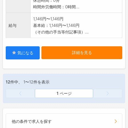
休憩時間：0分
■お休みはシフト制です。希望休みはお気軽に
時間外労働時間：0時間...
ご相談ください。
変更範囲:変更なし
1,146円〜1,146円
給与
基本給：1,146円〜1,146円
（その他の手当等付記事項）...
詳細を見る
気になる
12件
中、 1〜12件を表示
1 ページ
他の条件で求人を探す