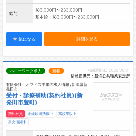
183,000円〜233,000円
給与
基本給：183,000円〜233,000円
詳細を見る
気になる
掲載開始日:2026/08/01
ハローワーク求人
新着
情報提供元：新潟公共職業安定所
有限会社 オフィス中條の求人情報 /新潟県新
発田市
受付・診療補助(契約社員)(新
発田市豊町)
契約社員
未経験者活躍中
高校卒以上
男女活躍中