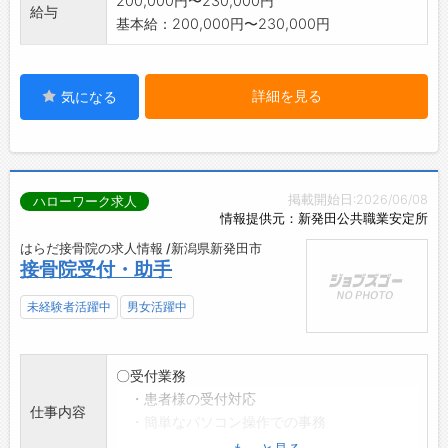
200,000円〜230,000円
給与
基本給：200,000円〜230,000円
詳細を見る
気になる
掲載開始日:2026/06/08
ハローワーク求人
情報提供元：新発田公共職業安定所
はらだ接骨院の求人情報 /新潟県新発田市
接骨院受付・助手
未経験者活躍中
男女活躍中
〇受付業務
・患者様の受付対応
仕事内容
・簡単なパソコン操作での事務
〇治療器の簡単な脱�