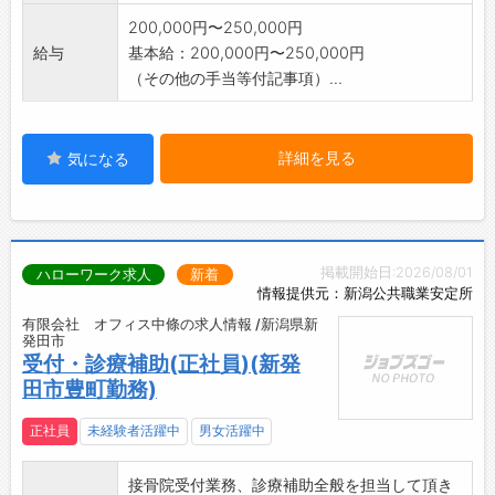
200,000円〜250,000円
給与
基本給：200,000円〜250,000円
（その他の手当等付記事項）...
詳細を見る
気になる
掲載開始日:2026/08/01
ハローワーク求人
新着
情報提供元：新潟公共職業安定所
有限会社 オフィス中條の求人情報 /新潟県新
発田市
受付・診療補助(正社員)(新発
田市豊町勤務)
正社員
未経験者活躍中
男女活躍中
接骨院受付業務、診療補助全般を担当して頂き