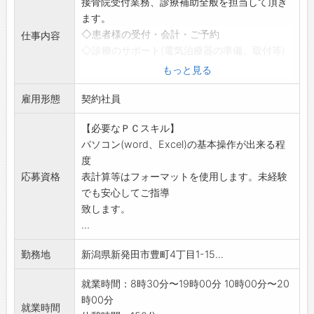
接骨院受付業務、診療補助全般を担当して頂き
ます。
◇患者様の受付・会計・ご予約
仕事内容
◇診療のサポート(電気治療器の準備、取付等)
◇レセコンによるカルテ管理
もっと見る
◇院内外清掃など
雇用形態
最初の研修期間は、先輩職員が丁寧にご指導致
契約社員
します。患者様へリ
【必要なＰＣスキル】
ハビリ指導に携わることもありますので、体を
パソコン(word、Excel)の基本操作が出来る程
動かすことが好きな
度
方や、健康に興味のある方、是非ご応募をお待
応募資格
表計算等はフォーマットを使用します。未経験
ちしております。
でも安心してご指導
変更範囲:会社の定める業務
致します。
...
勤務地
新潟県新発田市豊町4丁目1-15...
就業時間：8時30分〜19時00分 10時00分〜20
時00分
就業時間