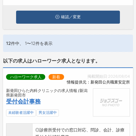
興味のある職種に応募してみてくださいね。
お問い合わせ
よくあるご質問
確認／変更
12件
中、 1〜12件を表示
以下の求人はハローワーク求人となります。
掲載開始日:2026/08/04
ハローワーク求人
新着
情報提供元：新発田公共職業安定所
新発田ひらた内科クリニックの求人情報 /新潟
県新発田市
受付会計事務
未経験者活躍中
男女活躍中
◎診療所受付での窓口対応、問診、会計、診療