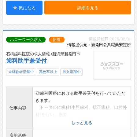
詳細を見る
気になる
掲載開始日:2026/08/01
ハローワーク求人
新着
情報提供元：新発田公共職業安定所
石橋歯科医院の求人情報 /新潟県新発田市
歯科助手兼受付
未経験者活躍中
高校卒以上
男女活躍中
◎歯科医療における助手兼受付を行っていただ
きます。
トータルに歯科(小児歯科、矯正歯科、口腔外
仕事内容
科)を行い、患者
さまの気持ちを共有し、優しくサポー卜でき
もっと見る
る地域歯科医療を行
雇用形態
いたいと考えております。そのため障碍者歯