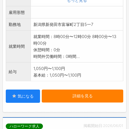
もっと見る
〇接骨院にかかわる業務
雇用形態
・簡単な治療補助やベットメイク
・院内整理、清掃、洗濯など
勤務地
新潟県新発田市富塚町2丁目5一7
*勤務日数や勤務時間などについては、相談に応
じます
就業時間：8時00分〜12時00分 8時00分〜13
「変更範囲:変更なし」
時00分
就業時間
休憩時間：0分
時間外労働時間：0時間...
1,050円〜1,100円
給与
基本給：1,050円〜1,100円
詳細を見る
気になる
掲載開始日:2026/06/01
ハローワーク求人