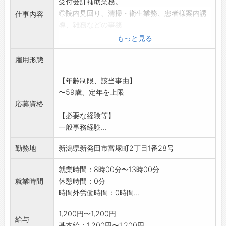
受付会計補助業務。
◎院内見回り、清掃・衛生業務、患者様案内誘
仕事内容
導、雑務などの事務
業務全般。
もっと見る
「変更範囲:変更無し」
雇用形態
【年齢制限、該当事由】
〜59歳、定年を上限
応募資格
【必要な経験等】
一般事務経験...
勤務地
新潟県新発田市富塚町2丁目1番28号
就業時間：8時00分〜13時00分
就業時間
休憩時間：0分
時間外労働時間：0時間...
1,200円〜1,200円
給与
基本給：1,200円〜1,200円