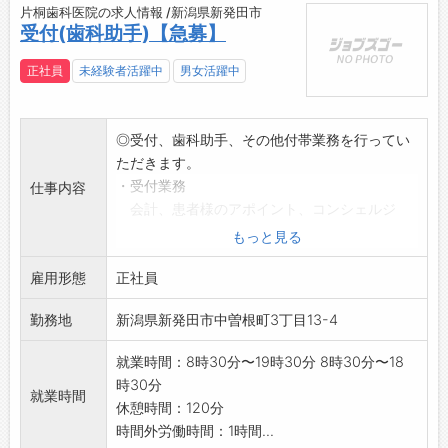
片桐歯科医院の求人情報 /新潟県新発田市
受付(歯科助手)【急募】
正社員
未経験者活躍中
男女活躍中
◎受付、歯科助手、その他付帯業務を行ってい
ただきます。
・受付業務
仕事内容
会計、患者様のアポイント、コンシェルジ
ュ、カルテ整理。
もっと見る
・歯科助手
雇用形態
ドクターの診療アシスタント、他。
正社員
※未経験の方、資格をお持ちでない方、ブラン
勤務地
新潟県新発田市中曽根町3丁目13-4
クのある方も丁寧に
指導致しますので安心してご応募ください。
就業時間：8時30分〜19時30分 8時30分〜18
その方にあったペースで行います。
時30分
就業時間
休憩時間：120分
時間外労働時間：1時間...