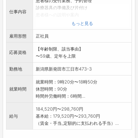
患者様の受付業務、予約管理
診療器具の準備及び片付け
仕事内容
患者様への説明や案内
治療時のサポート業務
もっと見る
医師や衛生士との連携によるスムーズな診療の
雇用形態
実施
正社員
「変更範囲:変更なし」
【年齢制限、該当事由】
応募資格
〜59歳、定年を上限
勤務地
新潟県新発田市三日市473-3
就業時間：9時20分〜18時50分
就業時間
休憩時間：90分
時間外労働時間：6時間...
184,520円〜298,760円
給与
基本給：179,520円〜293,760円
（賃金・手当_定額的に支払われる手当）...