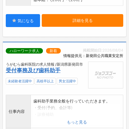
詳細を見る
気になる
掲載開始日:2026/08/04
ハローワーク求人
新着
情報提供元：新発田公共職業安定所
うがむら歯科医院の求人情報 /新潟県新発田市
受付事務及び歯科助手
未経験者活躍中
高校卒以上
男女活躍中
歯科助手業務全般を行っていただきます。
・受付(予約、会計等)
仕事内容
・診療補助
・器具洗い
もっと見る
・その他