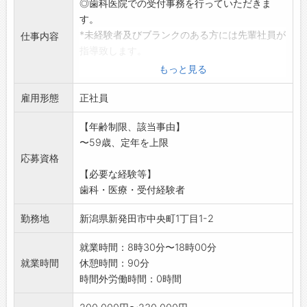
◎歯科医院での受付事務を行っていただきま
す。
*未経験者及びブランクのある方には先輩社員が
仕事内容
指導致します。
(研修有)
もっと見る
*歯科・医療・受付経験者の方は採用面で優遇致
雇用形態
します。
正社員
*管理栄養士の資格持ちの方は追加で資格手当が
【年齢制限、該当事由】
つきます。
〜59歳、定年を上限
「変更範囲:変更なし」
応募資格
※詳しくは、ぜひホームページをご覧下さい。
【必要な経験等】
歯科・医療・受付経験者
勤務地
新潟県新発田市中央町1丁目1-2
就業時間：8時30分〜18時00分
就業時間
休憩時間：90分
時間外労働時間：0時間