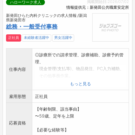
掲載開始日:2026/07/02
ハローワーク求人
情報提供元：新発田公共職業安定所
新発田ひらた内科クリニックの求人情報 /新潟
県新発田市
総務・一般受付事務
正社員
未経験者活躍中
男女活躍中
◎診療所での請求管理、診療補助、診療予約管
理、
現金管理(支払等)、物品発注、PC入力補助、
仕事内容
その他事務作業。
◎院内見回り、清掃、HP管理、電話対応、受
もっと見る
付、会計、
雇用形態
事務業務全般。
正社員
「変更範囲:変更無し」
【年齢制限、該当事由】
〜59歳、定年を上限
応募資格
【必要な経験等】