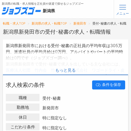
新潟県の転職・求人情報を正社員や派遣で探せるジョブズゴー
新潟県
メニュー
転職・求人TOP
新潟県の求人・転職TOP
新発田市
受付･秘書の求人・転職
無料会員登録
ログイン
新潟県新発田市の受付･秘書の求人・転職情報
新潟県新発田市における受付･秘書の正社員の平均年収は305万
メニュー
円、派遣社員の平均月給は0万円、アルバイトやパートの平均時
給は0円です（ジョブズゴー調べ）。
トップ
新潟県新発田市で受付･秘書で求人を出している主な会社には、
詳細情報で求人を探す
医療法人社団 竹内会 竹内病院
・
株式会社 ワゴードライ
・
皮
もっと見る
ふと子ども ツインスマイルクリニック
などがあり、未経験や短
期等ご希望の条件で絞り込みができます。
転職支援サービスについて
求人検索の条件
条件を保存
新潟県新発田市の地域密着型の求人サイトであるジョブズゴーで
は新潟県新発田市の求人情報を6件取り扱っており、そのうち
正
転職ノウハウ(応募書類の書き方・面接対策など)
職種
受付･秘書
社員の求人
は5件、
派遣社員の求人
は0件、
アルバイト・パート
転職・採用コラム
の求人
は0件です。
勤務地
新発田市
ハローワークにはない求人も多数扱っており、転職だけでなく、
休日
ジョブズゴーについて
特に指定なし
第二新卒から50代・60代以上の方の再就職も可能です。 新潟県
新発田市で受付･秘書の求人・転職情報を探している方は、ぜひ
こだわり条件
特に指定なし
会社概要