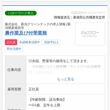
掲載開始日:2026/06/01
ハローワーク求人
情報提供元：新発田公共職業安定所
株式会社 新潟グリーンテックの求人情報 /新
潟県新発田市
農作業及び付帯業務
正社員
未経験者活躍中
高校卒以上
男女活躍中
◎水稲、野菜等の栽培をして頂きます。
その他にコイン精米機・ランドリーの点検管
仕事内容
理、お客様対応、
除草作業。冬場になるとコイン精米機・ラン
もっと見る
ドリー置き場の
雇用形態
除雪を行って頂きます。
正社員
※変更範囲:無
【年齢制限、該当事由】
〜64歳、定年を上限