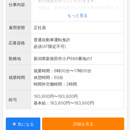
木の伐採を行っていただきます。
仕事内容
・現場は、新発田市中心ですが胎内市も時々あ
ります。
もっと見る
・現場へは、一度会社に出勤してからワゴン車
雇用形態
で移動します。
正社員
*資格取得補助制度有ります。
普通自動車運転免許
「変更範囲:無し」
応募資格
必須(AT限定不可)
勤務地
新潟県新発田市小戸886番地の1
就業時間：8時00分〜17時00分
就業時間
休憩時間：60分
時間外労働時間：2時間
183,600円〜183,600円
給与
基本給：183,600円〜183,600円
詳細を見る
気になる