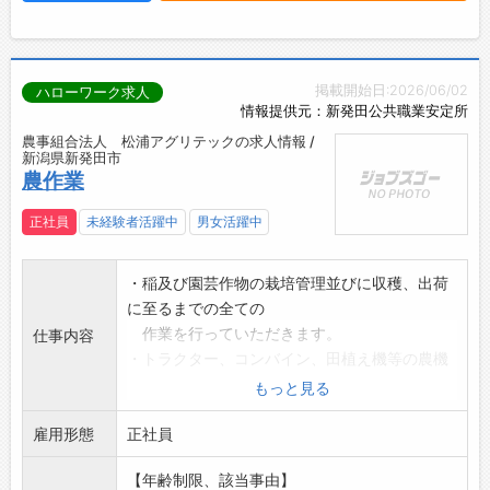
掲載開始日:2026/06/02
ハローワーク求人
情報提供元：新発田公共職業安定所
農事組合法人 松浦アグリテックの求人情報 /
新潟県新発田市
農作業
正社員
未経験者活躍中
男女活躍中
・稲及び園芸作物の栽培管理並びに収穫、出荷
に至るまでの全ての
作業を行っていただきます。
仕事内容
・トラクター、コンバイン、田植え機等の農機
具での作業。草刈機
もっと見る
、動力散布機での作業。ライスセンターでの
雇用形態
調整作業等多岐に渡
正社員
ります。
【年齢制限、該当事由】
※作業に必要な免許は入社後に取得可能です。