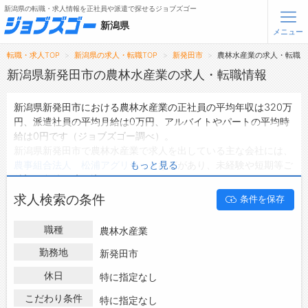
新潟県の転職・求人情報を正社員や派遣で探せるジョブズゴー
新潟県
メニュー
転職・求人TOP
新潟県の求人・転職TOP
新発田市
農林水産業の求人・転職
無料会員登録
ログイン
新潟県新発田市の農林水産業の求人・転職情報
新潟県新発田市における農林水産業の正社員の平均年収は320万
メニュー
円、派遣社員の平均月給は0万円、アルバイトやパートの平均時
給は0円です（ジョブズゴー調べ）。
トップ
新潟県新発田市で農林水産業で求人を出している主な会社には、
詳細情報で求人を探す
農事組合法人 松浦アグリテック
などがあり、未経験や短期等ご
もっと見る
希望の条件で絞り込みができます。
新潟県新発田市の地域密着型の求人サイトであるジョブズゴーで
転職支援サービスについて
求人検索の条件
条件を保存
は新潟県新発田市の求人情報を1件取り扱っており、そのうち
正
社員の求人
は1件、
派遣社員の求人
は0件、
アルバイト・パートの
転職ノウハウ(応募書類の書き方・面接対策など)
職種
農林水産業
求人
は0件です。
転職・採用コラム
ハローワークにはない求人も多数扱っており、転職だけでなく、
勤務地
新発田市
第二新卒から50代・60代以上の方の再就職も可能です。 新潟県
休日
ジョブズゴーについて
特に指定なし
新発田市で農林水産業の求人・転職情報を探している方は、ぜひ
興味のある職種に応募してみてくださいね。
こだわり条件
特に指定なし
会社概要