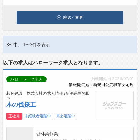
お問い合わせ
よくあるご質問
確認／変更
3件
中、 1〜3件を表示
以下の求人はハローワーク求人となります。
掲載開始日:2026/07/01
ハローワーク求人
情報提供元：新発田公共職業安定所
若月建設 株式会社の求人情報 /新潟県新発田
市
木の伐採工
正社員
未経験者活躍中
男女活躍中
◎林業作業