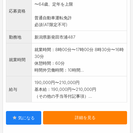
〜64歳、定年を上限
「変更範囲:無し」
応募資格
普通自動車運転免許
必須(AT限定不可)
勤務地
新潟県新発田市浦487
就業時間：8時00分〜17時00分 8時30分〜16時
30分
就業時間
休憩時間：60分
時間外労働時間：10時間...
190,000円〜210,000円
給与
基本給：190,000円〜210,000円
（その他の手当等付記事項）...
詳細を見る
気になる