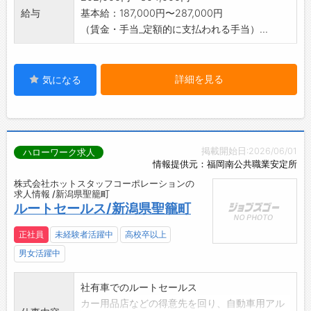
給与
基本給：187,000円〜287,000円
（賃金・手当_定額的に支払われる手当）...
詳細を見る
気になる
掲載開始日:2026/06/01
ハローワーク求人
情報提供元：福岡南公共職業安定所
株式会社ホットスタッフコーポレーションの
求人情報 /新潟県聖籠町
ルートセールス/新潟県聖籠町
正社員
未経験者活躍中
高校卒以上
男女活躍中
社有車でのルートセールス
カー用品店などの得意先を回り、自動車用アル