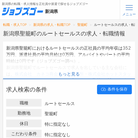
新潟県の転職・求人情報を正社員や派遣で探せるジョブズゴー
新潟県
メニュー
転職・求人TOP
新潟県の求人・転職TOP
聖籠町
ルートセールスの求人・転
無料会員登録
ログイン
新潟県聖籠町のルートセールスの求人・転職情報
新潟県聖籠町におけるルートセールスの正社員の平均年収は352
メニュー
万円、派遣社員の平均月給は0万円、アルバイトやパートの平均
時給は0円です（ジョブズゴー調べ）。
トップ
新潟県聖籠町でルートセールスで求人を出している主な会社に
詳細情報で求人を探す
は、
株式会社 カネコ商会 長岡営業所
・
株式会社ホットスタッ
もっと見る
フコーポレーション
などがあり、未経験や短期等ご希望の条件で
絞り込みができます。
転職支援サービスについて
求人検索の条件
条件を保存
新潟県聖籠町の地域密着型の求人サイトであるジョブズゴーでは
新潟県聖籠町の求人情報を2件取り扱っており、そのうち
正社員
転職ノウハウ(応募書類の書き方・面接対策など)
職種
ルートセールス
の求人
は2件、
派遣社員の求人
は0件、
アルバイト・パートの求
転職・採用コラム
人
は0件です。
勤務地
聖籠町
ハローワークにはない求人も多数扱っており、転職だけでなく、
休日
ジョブズゴーについて
特に指定なし
第二新卒から50代・60代以上の方の再就職も可能です。 新潟県
聖籠町でルートセールスの求人・転職情報を探している方は、ぜ
こだわり条件
特に指定なし
会社概要