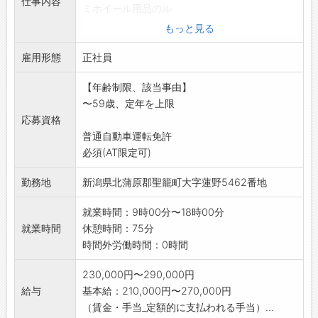
仕事内容
ミホイール用品のル
ートセールスを行って頂きます。
もっと見る
販売店に卸として、追加注文を伺ったり、新製
雇用形態
品のご案内をするな
正社員
どが中心ですので、飛込みやノルマはありませ
【年齢制限、該当事由】
ん。
〜59歳、定年を上限
研修期間を3ヶ月ほど設け、指導致します。
応募資格
営業先には当初、元担当の先輩社員が随行し、
普通自動車運転免許
得意先に紹介してい
必須(AT限定可)
きます。
*採用後1年間は業務の流れを学んでいただくた
勤務地
新潟県北蒲原郡聖籠町大字蓮野5462番地
めに、受発注業務
を行っていただきます。
就業時間：9時00分〜18時00分
*変更の範囲:変更なし
就業時間
休憩時間：75分
時間外労働時間：0時間
230,000円〜290,000円
給与
基本給：210,000円〜270,000円
（賃金・手当_定額的に支払われる手当）...