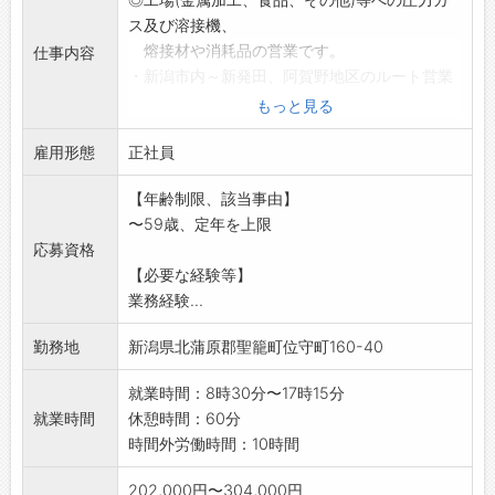
ス及び溶接機、
熔接材や消耗品の営業です。
仕事内容
・新潟市内～新発田、阿賀野地区のルート営業
です。
もっと見る
・まずは先輩社員に同行し、仕事の流れをお覚
雇用形態
えていただきます。
正社員
*資格取得者(高圧ガス、危険物他)、経験者優遇
【年齢制限、該当事由】
します。
〜59歳、定年を上限
*ホームページもどうぞご覧下さい。
応募資格
※変更範囲:無
【必要な経験等】
業務経験...
勤務地
新潟県北蒲原郡聖籠町位守町160-40
就業時間：8時30分〜17時15分
就業時間
休憩時間：60分
時間外労働時間：10時間
202,000円〜304,000円