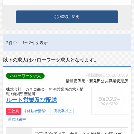
ひ興味のある職種に応募してみてくださいね。
お問い合わせ
よくあるご質問
確認／変更
2件
中、 1〜2件を表示
以下の求人はハローワーク求人となります。
掲載開始日:2026/07/09
ハローワーク求人
情報提供元：新発田公共職業安定所
株式会社 カネコ商会 新潟営業所の求人情
報 /新潟県聖籠町
ルート営業及び配送
正社員
未経験者活躍中
高校卒以上
男女活躍中
◎工場(金属加工、食品、その他)等への圧力ガ