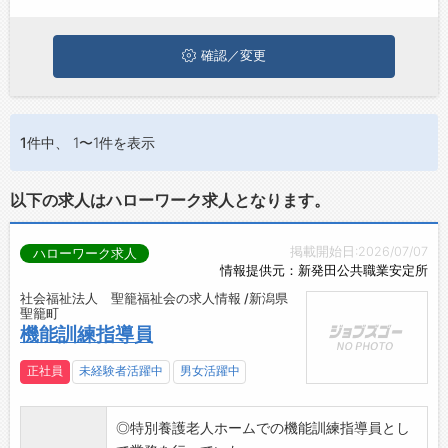
お問い合わせ
よくあるご質問
確認／変更
1件
中、 1〜1件を表示
以下の求人はハローワーク求人となります。
掲載開始日:2026/07/07
ハローワーク求人
情報提供元：新発田公共職業安定所
社会福祉法人 聖籠福祉会の求人情報 /新潟県
聖籠町
機能訓練指導員
正社員
未経験者活躍中
男女活躍中
◎特別養護老人ホームでの機能訓練指導員とし