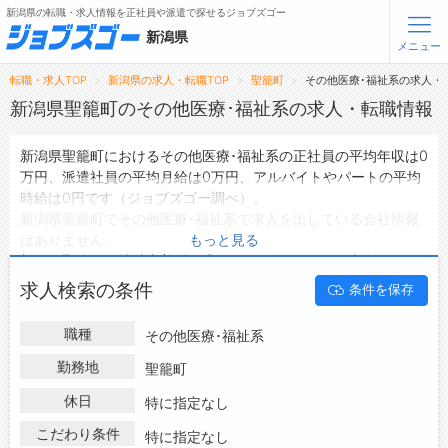
新潟県の転職・求人情報を正社員や派遣で探せるジョブズゴー
新潟県
メニュー
転職・求人TOP
新潟県の求人・転職TOP
聖籠町
その他医療･福祉系の求人・
無料会員登録
ログイン
新潟県聖籠町のその他医療･福祉系の求人・転職情報
新潟県聖籠町におけるその他医療･福祉系の正社員の平均年収は0
メニュー
万円、派遣社員の平均月給は0万円、アルバイトやパートの平均
時給は0円です（ジョブズゴー調べ）。
トップ
新潟県聖籠町でその他医療･福祉系で求人を出している会社情報
詳細情報で求人を探す
はありません。
もっと見る
新潟県聖籠町の地域密着型の求人サイトであるジョブズゴーでは
新潟県聖籠町の求人情報を0件取り扱っており、そのうち
正社員
転職支援サービスについて
求人検索の条件
条件を保存
の求人
は0件、
派遣社員の求人
は0件、
アルバイト・パートの求
人
は0件です。
転職ノウハウ(応募書類の書き方・面接対策など)
職種
その他医療･福祉系
ハローワークにはない求人も多数扱っており、転職だけでなく、
転職・採用コラム
第二新卒から50代・60代以上の方の再就職も可能です。 新潟県
勤務地
聖籠町
聖籠町でその他医療･福祉系の求人・転職情報を探している方
休日
ジョブズゴーについて
特に指定なし
は、ぜひ興味のある職種に応募してみてくださいね。
こだわり条件
特に指定なし
会社概要