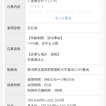
て業務を行っていた
だきます。
仕事内容
*採用日は、令和8年9月1日以降になります。
*ホームページもどうぞご覧下さい。
もっと見る
【応募前職場見学ができます。職場見学をご希
雇用形態
望の方はハローワー
正社員
クに申し出ください。】
【年齢制限、該当事由】
〜59歳、定年を上限
応募資格
【必要な免許・資格】
作業療法士...
勤務地
新潟県北蒲原郡聖籠町大字蓮潟2249番地
就業時間：8時30分〜17時30分
就業時間
休憩時間：60分
時間外労働時間：1時間...
189,846円〜255,300円
給与
基本給：179,100円〜240,300円