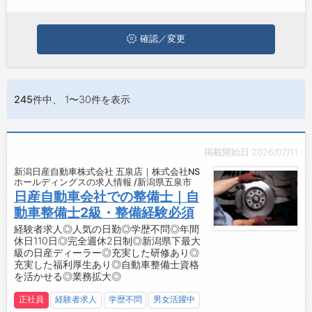
のある職種に応募してみてくださいね。
お問い合わせ
よくあるご質問
確認／変更
245件
中、 1〜30件を表示
掲載開始日:2026/07/11
新潟日産自動車株式会社 五泉店｜株式会社NS
ホールディングスの求人情報 /新潟県五泉市
日産自動車会社での整備士｜自
動車整備士2級・整備経験必須
経験者求人◎人気の日勤◎学歴不問◎年間
休日110日◎完全週休2日制◎新潟県下最大
級の日産ディーラー◎充実した研修あり◎
充実した福利厚生あり◎自動車整備士資格
を活かせる◎業務拡大◎
正社員
経験者求人
学歴不問
男女活躍中