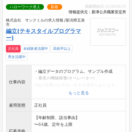
掲載開始日:2026/08/05
ハローワーク求人
新着
情報提供元：新津公共職業安定所
株式会社 サンクミルの求人情報 /新潟県五泉
市
編立(テキスタイルプログラマ
ー)
正社員
未経験者活躍中
高校卒以上
男女活躍中
・編立データのプログラム、サンプル作成
・量産の機械稼働(オペレーター)
仕事内容
※他の部署のお手伝いをする場合もあります。
※やる気のある方、お待ちしています!
もっと見る
変更範囲:会社の定める業務
雇用形態
正社員
【年齢制限、該当事由】
〜64歳、定年を上限
応募資格