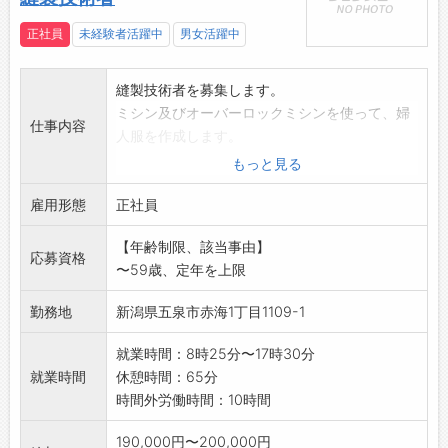
◎結果説明の際に、お客様にとって役立つ少し
先の話をするよう心掛けています！
正社員
未経験者活躍中
男女活躍中
↓
17:45：終礼・帰宅
縫製技術者を募集します。
・翌日のスケジュールを確認
ミシン及びオーバーロックミシンを使って、婦
【やりがい】
仕事内容
人服を作成します。
・日産の顔として、お客様と信頼関係を築く大
(グループ作業)
もっと見る
きな喜びと、お客様の安全なカーライフを支え
管理意識の高い方を特に歓迎します。
るやりがいがあります！
雇用形態
未経験者には指導いたします。
正社員
・不具合の原因を考えて答えが見つかったとき
経験のある方には即戦力として働いていただ
に、達成感とやりがいを感じます！
【年齢制限、該当事由】
き、優遇いたします。
応募資格
・お客様が快適なカーライフを送ることができ
〜59歳、定年を上限
※応募前職場見学可能です。
るよう様々な部品や商品を提案し、お客様が笑
変更範囲:会社の定める業務
顔になるときは嬉しい気持ちになります！
勤務地
新潟県五泉市赤海1丁目1109-1
・様々な車の特徴を知る面白さを感じられます
就業時間：8時25分〜17時30分
♪
就業時間
休憩時間：65分
【ステップアップ】
時間外労働時間：10時間
・自分からも話しかけやすく、わからない整備
のことは気軽に先輩へ質問できる環境です◎
190,000円〜200,000円
・困っているときなどしっかりサポートしてく