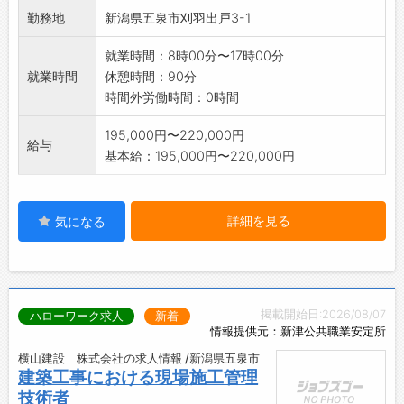
複雑な故障への解決法を発見し、修理に至った
勤務地
新潟県五泉市刈羽出戸3-1
達成感は大きいです！
／
就業時間：8時00分〜17時00分
HAPPYな職場で、あなたと一緒に働ける日を楽
就業時間
休憩時間：90分
しみにしています♪
時間外労働時間：0時間
＼
195,000円〜220,000円
給与
基本給：195,000円〜220,000円
詳細を見る
気になる
掲載開始日:2026/08/07
ハローワーク求人
新着
情報提供元：新津公共職業安定所
横山建設 株式会社の求人情報 /新潟県五泉市
建築工事における現場施工管理
技術者