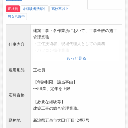
正社員
未経験者活躍中
高校卒以上
男女活躍中
建築工事・各作業所において、工事全般の施工
管理業務
・主任技術者、現場代理人としての業務
仕事内容
・パソコン操作業務
*現場は主に五泉市内および近郊となります。
もっと見る
*使用する車両はマイカー借上げとなります。
雇用形態
変更範囲:変更なし
正社員
【年齢制限、該当事由】
〜59歳、定年を上限
応募資格
【必要な経験等】
建築工事の総合管理業務...
勤務地
新潟県五泉市太田1丁目12番7号