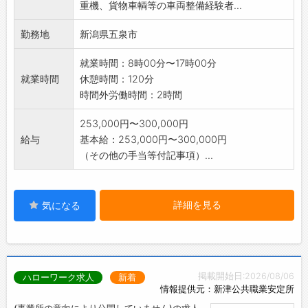
重機、貨物車輌等の車両整備経験者...
得補助(一部)
あります。
勤務地
新潟県五泉市
*大型車両運転経験(回送等) ※変更
範囲:変更なし
就業時間：8時00分〜17時00分
就業時間
休憩時間：120分
時間外労働時間：2時間
253,000円〜300,000円
給与
基本給：253,000円〜300,000円
（その他の手当等付記事項）...
詳細を見る
気になる
掲載開始日:2026/08/06
ハローワーク求人
新着
情報提供元：新津公共職業安定所