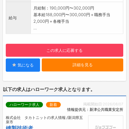
有
月給制：190,000円〜302,000円
・元気に挨拶の練習
基本給188,000円〜300,000円＋職務手当
給与
↓
2,000円＋各種手当
9:10：清掃
...
・工場内の整理、清掃
・点検スケジュ－ルを確認
↓
この求人に応募する
10:00：点検・結果説明
・お待ちのお客様へ車の引渡し時間をお伝え、
詳細を見る
気になる
点検
・お客様へ車の下見せ、結果説明
↓
12:00：昼食
以下の求人はハローワーク求人となります。
・仲間と共にお弁当を食べる
・コミュニケーション活発です♪
掲載開始日:2026/08/07
ハローワーク求人
新着
↓
情報提供元：新津公共職業安定所
13:00：整備・結果説明
株式会社 タカトニットの求人情報 /新潟県五
・ベルト、パッドの交換、エンジンの不具合対
泉市
応など
縫製技術者