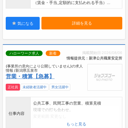
（賃金・手当_定額的に支払われる手当）...
詳細を見る
気になる
掲載開始日:2026/08/06
ハローワーク求人
新着
情報提供元：新津公共職業安定所
(事業所の意向により公開していません)の求人
情報 /新潟県五泉市
営業・積算【急募】
正社員
未経験者活躍中
男女活躍中
公共工事、民間工事の営業、積算見積
現場での打ち合わせ。
仕事内容
変更範囲:変更なし
もっと見る