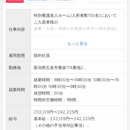
特別養護老人ホーム(入所者数100名)において、
ご入居者様の
食事・入浴・排泄の介助及び見守り等を担当し
仕事内容
ていただきます。
*介護福祉士の資格取得に向け、模擬試験や勉強
もっと見る
会等を開催して
雇用形態
バックアップしますので、ぜひご応募くださ
契約社員
い。
勤務地
新潟県五泉市番坂174番地2...
*ブランクのある方、資格があっても経験がない
方など、
就業時間：8時00分〜16時30分 10時30分〜19
ぜひご応募ください。
時00分 16時30分〜9時30分
◎介護福祉士の資格取得後は、正規職員の試験
就業時間
休憩時間：60分
を受けていただくこ
時間外労働時間：1時間...
とが可能になります。(採用後は公務員となり
ます。)
233,129円〜242,225円
変更範囲:変更なし
給与
基本給：233,129円〜242,225円
（その他の手当等付記事項）...