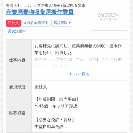
ことだらけの新人のときに親身に相談に乗って
有限会社 ボナップの求人情報 /新潟県五泉市
くれます。
産業廃棄物収集運搬作業員
気軽に話せることも多く、プライベートでもお
酒を飲みに行ったり、兄弟のような関係で頼り
正社員
未経験者活躍中
高校卒以上
になります。
男女活躍中
研修制度も十分していて、新人のときは店舗へ
配属になる前に整備の基礎を学べたり、日産資
お客様先に訪問し、産業廃棄物の回収・運搬作
格試験前は会社が研修を行ってくれて苦手な分
業を行い、回収した
野も講師の方から学ぶことができたりします。
鉄スクラップ等に関しては、各品目ごとに分別
仕事内容
楽しく、不安を抱えることがなく、仕事ができ
を行って頂きます。
ています♪
□未経験の方でも大丈夫です。
もっと見る
■テクニカルスタッフ（2019年入社）
□出来るところからスタートして頂き、徐々に
故障車を持ち込まれるお客様は不安を抱えてい
雇用形態
仕事を覚えて頂きま
正社員
ることが多く、不安を解消できるのは自動車整
す。
備士だけです◎
【年齢制限、該当事由】
□資格取得支援もあります。(会社一部負担)
車の不具合内容をしっかり聞き、短時間で修理
〜45歳、キャリア形成
変更範囲:変更なし
が完了するよう心掛けています。
応募資格
お客様から「ありがとう」の感謝の言葉やお褒
【必要な免許・資格】
めの言葉をいただくことが、何よりもやりがい
中型自動車免許...
になっています！