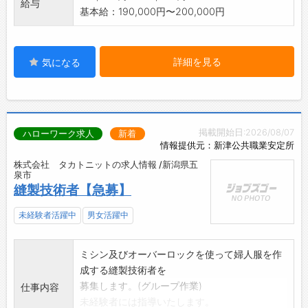
給与
基本給：190,000円〜200,000円
れるので、安心して作業できます！
・成長速度に合わせて仕事を任せてくれるの
で、日々成長できます♪
詳細を見る
【研修制度】
気になる
・日産資格取得のための社内研修
・サービス研修
・メーカー研修
・IT研修
掲載開始日:2026/08/07
ハローワーク求人
新着
・配転者研修
情報提供元：新津公共職業安定所
・仕事への意欲向上にも繋がっています◎
株式会社 タカトニットの求人情報 /新潟県五
【資格取得支援制度あり！】
泉市
縫製技術者【急募】
・資格取得費用は全額会社負担！
・資格取得時に取得一時金20,000円～30,000
未経験者活躍中
男女活躍中
円を支給！
【職場の雰囲気】
・面倒見が良い先輩が多く、和気あいあいと仲
ミシン及びオーバーロックを使って婦人服を作
がいい環境です♪
成する縫製技術者を
・困っているときに助けてくれるカッコいい先
募集します。(グループ作業)
仕事内容
輩、失敗して落ち込んでいるときに優しく声を
未経験者には指導いたします。