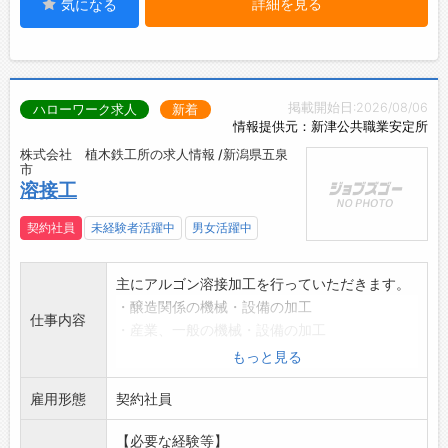
詳細を見る
気になる
掲載開始日:2026/08/06
ハローワーク求人
新着
情報提供元：新津公共職業安定所
株式会社 植木鉄工所の求人情報 /新潟県五泉
市
溶接工
契約社員
未経験者活躍中
男女活躍中
主にアルゴン溶接加工を行っていただきます。
・醸造関係の機械・設備の加工
仕事内容
・産業、一般の機械・設備の加工
・現場溶接及び配管作業(タンクや架台など)
もっと見る
*ブランクのある方も応募お待ちしております。
雇用形態
※正社員登用を前提とした募集です。
契約社員
*応募前職場見学可能です。事前にご連絡くださ
【必要な経験等】
い。