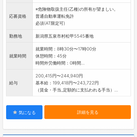
こと
※危険物取扱主任(乙種)の所有が望ましい。
※募集要領に基づく募集となります。
応募資格
普通自動車運転免許
変更
必須(AT限定可)
範囲:変更なし
勤務地
新潟県五泉市村松甲5545番地
就業時間：8時30分〜17時00分
就業時間
休憩時間：45分
時間外労働時間：0時間...
200,415円〜244,940円
給与
基本給：199,418円〜243,722円
（賃金・手当_定額的に支払われる手当）...
詳細を見る
気になる