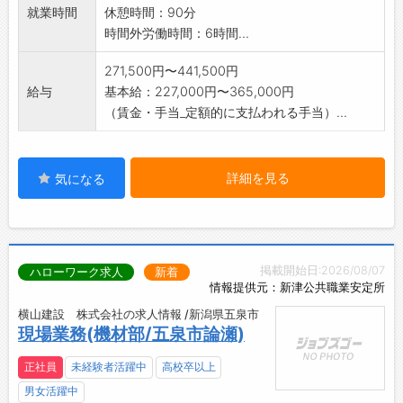
就業時間
休憩時間：90分
時間外労働時間：6時間...
271,500円〜441,500円
給与
基本給：227,000円〜365,000円
（賃金・手当_定額的に支払われる手当）...
詳細を見る
気になる
掲載開始日:2026/08/07
ハローワーク求人
新着
情報提供元：新津公共職業安定所
横山建設 株式会社の求人情報 /新潟県五泉市
現場業務(機材部/五泉市論瀬)
正社員
未経験者活躍中
高校卒以上
男女活躍中