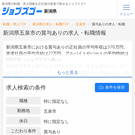
新潟県の転職・求人情報を正社員や派遣で探せるジョブズゴー
新潟県
メニュー
転職・求人TOP
新潟県の求人・転職TOP
五泉市
賞与ありの求人・転職
無料会員登録
ログイン
新潟県五泉市の賞与ありの求人・転職情報
新潟県五泉市における賞与ありの正社員の平均年収は376万円、
メニュー
派遣社員の平均月給は21万円、アルバイトやパートの平均時給は
0円です（ジョブズゴー調べ）。
トップ
新潟県五泉市で賞与ありで求人を出している主な会社には、
株式
詳細情報で求人を探す
会社越後イエローハット
・
山隆リコム株式会社
・
泉観光バス 株
もっと見る
式会社
などがあり、未経験や短期等ご希望の条件で絞り込みがで
きます。
転職支援サービスについて
求人検索の条件
条件を保存
新潟県五泉市の地域密着型の求人サイトであるジョブズゴーでは
新潟県五泉市の求人情報を127件取り扱っており、そのうち
正社
転職ノウハウ(応募書類の書き方・面接対策など)
職種
特に指定なし
員の求人
は116件、
派遣社員の求人
は1件、
アルバイト・パートの
転職・採用コラム
求人
は0件です。
勤務地
五泉市
ハローワークにはない求人も多数扱っており、転職だけでなく、
休日
ジョブズゴーについて
特に指定なし
第二新卒から50代・60代以上の方の再就職も可能です。 新潟県
五泉市で賞与ありの求人・転職情報を探している方は、ぜひ興味
こだわり条件
賞与あり
会社概要