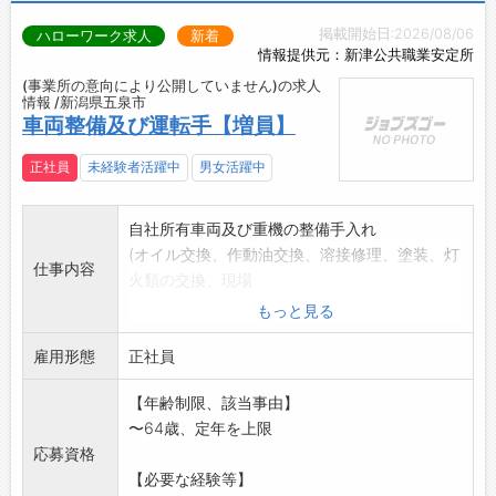
掲載開始日:2026/08/06
ハローワーク求人
新着
情報提供元：新津公共職業安定所
(事業所の意向により公開していません)の求人
情報 /新潟県五泉市
車両整備及び運転手【増員】
正社員
未経験者活躍中
男女活躍中
自社所有車両及び重機の整備手入れ
(オイル交換、作動油交換、溶接修理、塗装、灯
仕事内容
火類の交換、現場
でのできる範囲での応急修理等)
もっと見る
必要な機材等あれば貸与、支給しますのでおっ
雇用形態
しゃってください。
正社員
当社ヤード工場
【年齢制限、該当事由】
現場が忙しい際はユニックやダンプでの資材、
〜64歳、定年を上限
建材運搬をお願いし
応募資格
ます。
【必要な経験等】
*資格があれば尚良し(免許・資格がない方に取