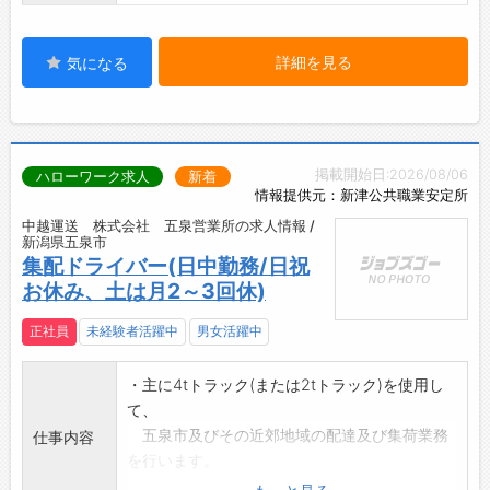
詳細を見る
気になる
掲載開始日:2026/08/06
ハローワーク求人
新着
情報提供元：新津公共職業安定所
中越運送 株式会社 五泉営業所の求人情報 /
新潟県五泉市
集配ドライバー(日中勤務/日祝
お休み、土は月2～3回休)
正社員
未経験者活躍中
男女活躍中
・主に4tトラック(または2tトラック)を使用し
て、
五泉市及びその近郊地域の配達及び集荷業務
仕事内容
を行います。
・配達先や集荷先は、ほぼ決まった企業です。