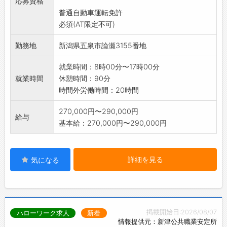
応募資格
・年次有給休暇の取得促進にも力を入れていま
普通自動車運転免許
す！
必須(AT限定不可)
【働き方に関して】
・多様な価値観で、全員にスポットライトが当
勤務地
新潟県五泉市論瀬3155番地
たる仕組みを整えています◎
・意見箱を設置し、積極的に社員の意見を取り
就業時間：8時00分〜17時00分
入れて働きやすい環境作りに注力しています！
就業時間
休憩時間：90分
・サポートスタッフを配置することで効率化を
時間外労働時間：20時間
図り、整備士が整備に専念できる環境です♪
【社内設備】
270,000円〜290,000円
給与
■充電ステーション
基本給：270,000円〜290,000円
・今後ますます需要が増えると予測され、お客
様に安心して便利にご利用いただけるよう365
日24時間使える体制を整えています！
詳細を見る
気になる
【先輩社員の声】
■テクニカルスタッフ（2017年入社）
社員を大切にしていることが会社の魅力です。
『メンター（助言者）制度』があり、比較的年
掲載開始日:2026/08/07
ハローワーク求人
新着
齢が近い先輩がついてくれて、何も分からない
情報提供元：新津公共職業安定所