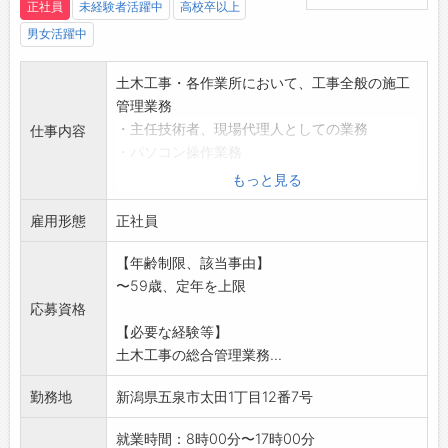
正社員
未経験者活躍中
高校卒以上
男女活躍中
土木工事・各作業所において、工事全般の施工
管理業務
・主任技術者、現場代理人としての業務
仕事内容
・パソコン操作業務
*現場は主に五泉市内および近郊となります。
もっと見る
*使用する車両はマイカー借上げとなります。
雇用形態
変更範囲:変更なし
正社員
【年齢制限、該当事由】
〜59歳、定年を上限
応募資格
【必要な経験等】
土木工事の総合管理業務...
勤務地
新潟県五泉市太田1丁目12番7号
就業時間：8時00分〜17時00分