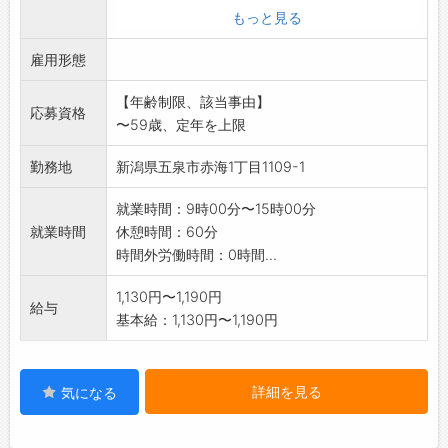
かけてくれる先輩、疲れていると笑わせてくれ
経験のある方には即戦力として働いて頂き優遇
もっと見る
て元気を出してくれる先輩、できたときに褒め
いたします。
てくれるあたたかくて優しい先輩方の背中を見
雇用形態
※応募前職場見学可能です。
て、早く成長したいという気持ちを持って頑張
変更範囲:会社の定める業務
【年齢制限、該当事由】
れます！
応募資格
〜59歳、定年を上限
・仕事中はキビキビしている印象ですが、休憩
の時はしっかり休みながらくだらない話もして
勤務地
新潟県五泉市赤海1丁目1109-1
楽しく過ごせるので、メリハリをつけて働けま
す◎
就業時間：9時00分〜15時00分
・みんながしっかりフォローし合って仕事をし
就業時間
休憩時間：60分
ているので、とても働きやすい職場です♪
時間外労働時間：0時間...
【社風】
■明るい未来を創造することを目指して、4つ
1,130円〜1,190円
給与
の幸せを大切にしながら豊かな心と前向きに生
基本給：1,130円〜1,190円
きる力を養い、働く充実感を重視しています◎
1）安全：明るい職場・高い技術
2）あんしん：長く働ける職場・リスク低減
詳細を見る
気になる
3）ワクワク：モチベーションアップ・新しい
車体験
4）HAPPY：達成感・充実感・おもてなし・感