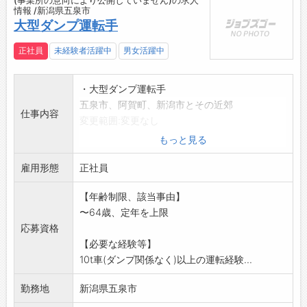
(事業所の意向により公開していません)の求人
情報 /新潟県五泉市
大型ダンプ運転手
正社員
未経験者活躍中
男女活躍中
・大型ダンプ運転手
五泉市、阿賀町、新潟市とその近郊
仕事内容
変更範囲:変更なし
もっと見る
雇用形態
正社員
【年齢制限、該当事由】
〜64歳、定年を上限
応募資格
【必要な経験等】
10t車(ダンプ関係なく)以上の運転経験...
勤務地
新潟県五泉市