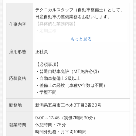
テクニカルスタッフ（自動車整備士）として、
日産自動車の整備業務をお願いします。
【具体的な業務内容】
仕事内容
・定期点検
・車検整備
もっと見る
・一般整備
雇用形態
・整備結果の説明
正社員
・故障診断
【必須事項】
・オイル交換
・普通自動車免許（MT免許必須）
・タイヤ交換
応募資格
・自動車整備士2級以上
・リコール関係作業
・整備士の経験（車種や年数は不問）
・ナビ取付
・学歴不問
【おすすめポイント】
・新潟県下最大級の日産ディーラー！
勤務地
新潟県五泉市三本木3丁目2番23号
・業務拡大のため増員募集です！
【1日の業務の流れ】
9:00～17:45（実働7時間30分）
■テクニカルスタッフ
就業時間
休憩時間：75分
9:00：朝礼
時間外勤務：月平均10時間
・売上状況、来店予約状況、各種連絡事項を共