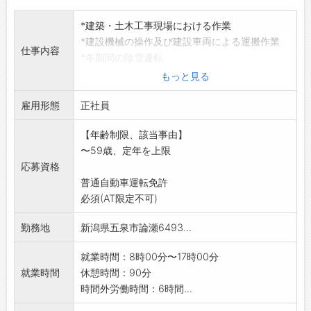
*建築・土木工事現場における作業
*建設機械の操作及び建設車両による運搬作業
仕事内容
*冬期間の除雪運転
*五泉市近郊が主な現場です。
もっと見る
*使用する車両はマイカー借上げとなります。
雇用形態
※建設現場作業経験及び建設機械作業経験者優
正社員
遇します。
【年齢制限、該当事由】
※業務に必要な免許資格は入社後取得していた
〜59歳、定年を上限
だきます。
応募資格
(費用は会社負担)
普通自動車運転免許
変更範囲:変更なし
必須(AT限定不可)
勤務地
新潟県五泉市論瀬6493...
就業時間：8時00分〜17時00分
就業時間
休憩時間：90分
時間外労働時間：6時間...