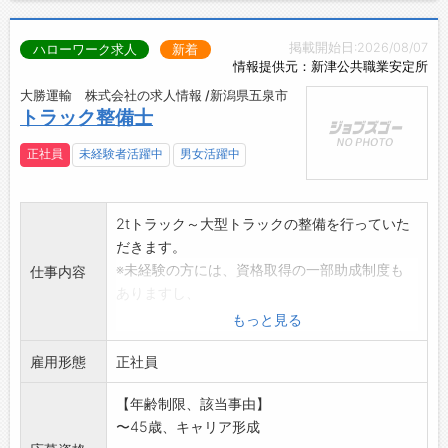
動体験
【充実の福利厚生！】
掲載開始日:2026/08/07
ハローワーク求人
新着
情報提供元：新津公共職業安定所
■試乗車貸出（無料）
・長期連休での利用が多く、普段プライベート
大勝運輸 株式会社の求人情報 /新潟県五泉市
トラック整備士
では乗れない高級車や電気自動車、ワンボック
スカーなどは特に人気があります！
正社員
未経験者活躍中
男女活躍中
■同期会・趣味同好会支援（活動資金の一部を
会社が援助）
・仕事を離れて、交流を深めることを支援する
2tトラック～大型トラックの整備を行っていた
制度です♪
だきます。
■保養・宿泊施設（東京ビュック（会員制オー
※未経験の方には、資格取得の一部助成制度も
仕事内容
ナーズホテル）・グランドウイング舞子高原
ありますし、
（リゾートマンション））
丁寧に指導いたします。
もっと見る
・長期連休に多くの申込があり、家族や仲間同
※経験者の方には、即戦力として活躍していた
士でのリフレッシュに利用可能です◎
雇用形態
だきます。
正社員
■月2回の2連休日を導入！
変更範囲:会社の定める業務
・自動車販売会社で全国トップレベルの全社一
【年齢制限、該当事由】
斉休日を確保し、プライベートの時間の充実を
〜45歳、キャリア形成
図っています◎