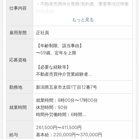
・不動産売買仲介業務(契約書、重要事項説明書
仕事内容
の作成等)
・賃貸アパート・マンションの管理業務(入居者
もっと見る
対応・契約等)
雇用形態
・建設関係営業業務
正社員
・その他お問合せ対応等
【年齢制限、該当事由】
変更範囲:変更なし
〜59歳、定年を上限
応募資格
【必要な経験等】
不動産売買仲介営業経験者...
勤務地
新潟県五泉市太田1丁目12番7号
就業時間：8時00分〜17時00分
就業時間
休憩時間：90分
時間外労働時間：6時間...
261,500円〜411,500円
給与
基本給：220,000円〜370,000円