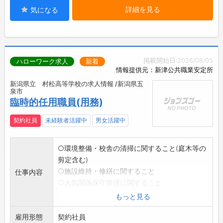
詳細を見る
気になる
掲載開始日:2026/08/05
ハローワーク求人
新着
情報提供元：新津公共職業安定所
新潟県立 村松高等学校の求人情報 /新潟県五
泉市
臨時的任用職員(用務)
契約社員
未経験者活躍中
男女活躍中
○環境整備・校舎の清掃に関すること(庭木等の
剪定含む)
○施設維持・修繕に関すること
仕事内容
○火気関係保守管理に関すること
○文書・小荷物等の授受、切手の受払に関する
もっと見る
こと
雇用形態
○その他、学校長が必要と認めた事務に関する
契約社員