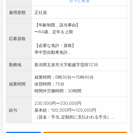
もっと見る
商店、店舗、
雇用形態
問屋、物流拠点、工場などがあり、日中の業
正社員
務となります。
【年齢制限、該当事由】
・手作業での荷物の積み込み、積み下ろし作業
〜64歳、定年を上限
があります。
応募資格
・主な荷物:住宅設備品、日用雑貨、食料品など
【必要な免許・資格】
※経験・未経験を問わず、2ヶ月程度は先輩ドラ
準中型自動車免許...
イバーが添乗
して指導を行いますので、安心してご応募く
勤務地
新潟県五泉市大字船越字窪田1236
ださい。
※各種免許取得支援制度あり:フォークリフト免
就業時間：6時30分〜15時45分
許や大型免許
就業時間
休憩時間：75分
など、会社費用負担で取得可能です。
時間外労働時間：30時間
※変更範囲:会社の定める業務
230,000円〜330,000円
給与
基本給：100,000円〜120,000円
（賃金・手当_定額的に支払われる手当）...