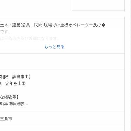
土木・建築(公共、民間)現場での重機オペレーター及び�
です。
は三条市内及び近郊になります。
免許取得希望者には全額会社負担で応援します。(尚、講習
もっと見る
の給与保証あり)
範囲:変更なし
制限、該当事由】
歳、定年を上限
な経験等】
動車運転経験...
三条市