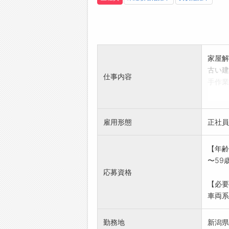
家屋解
古い建
仕事内容
手作業
解体作
解体現
※上記
雇用形態
正社員
できま
*変更
【年齢
〜59
応募資格
【必要
車両系
勤務地
新潟県