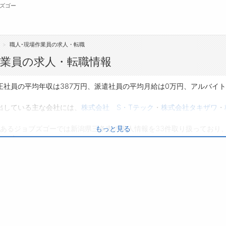
ズゴー
職人･現場作業員の求人・転職
無料会員
作業員の求人・転職情報
転職支援サービスについて
ジ
正社員の平均年収は387万円、派遣社員の平均月給は0万円、アルバイ
転職ノウハウ(応募書類の書き方・面接対策な
会
出している主な会社には、
株式会社 S・Tテック
・
株式会社タキザワ
・
ど)
お
あるジョブズゴーでは新潟県三条市の求人情報を33件取り扱っており
もっと見る
転職・採用コラム
よ
は0件です。
り、転職だけでなく、第二新卒から50代・60代以上の方の再就職も可
興味のある職種に応募してみてくださいね。