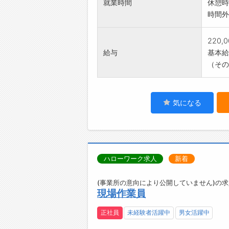
就業時間
休憩時
時間外
220,
給与
基本給：
（その
気になる
ハローワーク求人
新着
(事業所の意向により公開していません)の求
現場作業員
正社員
未経験者活躍中
男女活躍中