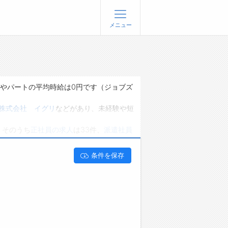
メニュー
登録
ログイン
ョブズゴーについて
トやパートの平均時給は0円です（ジョブズ
社概要
株式会社 イグリ
などがあり、未経験や短
問い合わせ
、そのうち
正社員の求人
は33件、
派遣社員
くあるご質問
能です。 新潟県三条市で職人･現場作業員
条件を保存