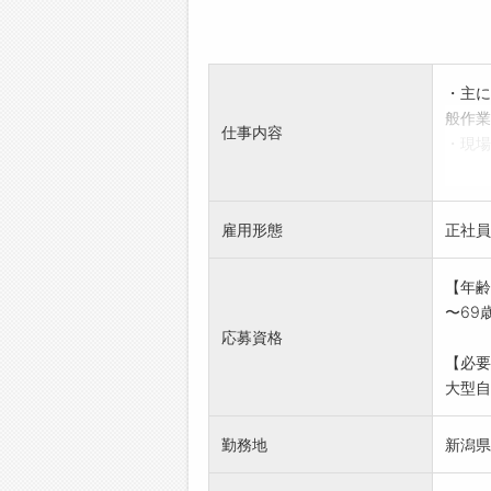
・主に
般作業
仕事内容
・現場
・作業
期間中
*変更
雇用形態
正社員
【年齢
〜69
応募資格
【必要
大型自
勤務地
新潟県