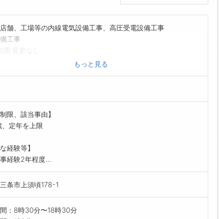
店舗、工場等の内線電気設備工事、高圧受電設備工事
備工事
範囲:変更なし
もっと見る
制限、該当事由】
歳、定年を上限
な経験等】
事経験2年程度...
三条市上須頃178-1
間：8時30分〜18時30分