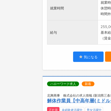
就業時
就業時間
休憩時
時間外
255,
給与
基本給：
（賃金
気になる
ハローワーク求人
新着
北興商事 株式会社の求人情報 /新潟県三条
解体作業員【中高年層(ミドル
正社員
未経験者活躍中
男女活躍中