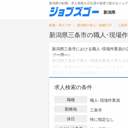
新潟県の転職・求人情報を正社員や派遣で探せるジョブ
新潟県
転職・求人TOP
新潟県の求人・転職TOP
三条市
新潟県三条市の職人･現場
メニュー
新潟県三条市における職人･現場作業員の
ゴー調べ）。
トップ
新潟県三条市で職人･現場作業員で求人を
期等ご希望の条件で絞り込みができます。
詳細情報で求人を探す
新潟県三条市の地域密着型の求人サイトで
の求人
は0件、
アルバイト・パートの求人
ハローワークにはない求人も多数扱ってお
求人検索の条件
の求人・転職情報を探している方は、ぜひ
職種
職人･現場作業員
勤務地
三条市
休日
特に指定なし