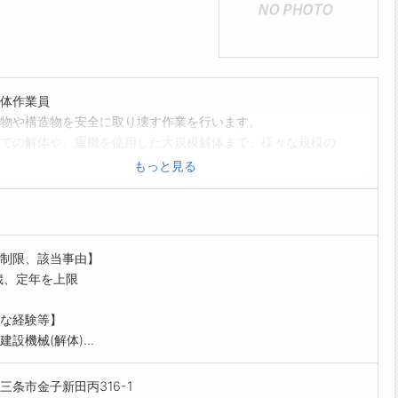
体作業員
物や構造物を安全に取り壊す作業を行います。
での解体や、重機を使用した大規模解体まで、様々な規模の
業に携わります。
もっと見る
場の範囲は三条市近隣となります。(県外はありません)
ホームページから当社が保有する運搬車輌を確認することが
す。
範囲:会社の定める業務
制限、該当事由】
歳、定年を上限
な経験等】
建設機械(解体)...
三条市金子新田丙316-1