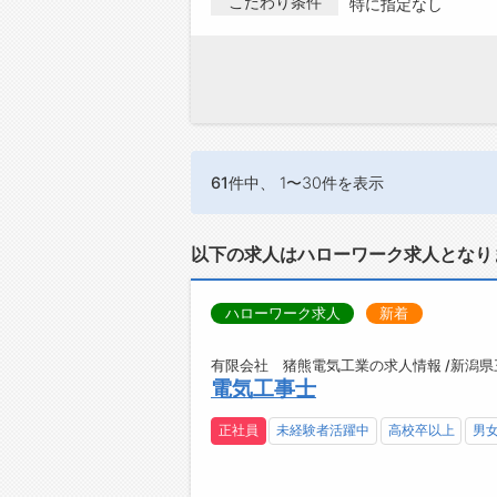
こだわり条件
特に指定なし
61件
中、 1〜30件を表示
以下の求人はハローワーク求人となり
ハローワーク求人
新着
有限会社 猪熊電気工業の求人情報 /新潟県
電気工事士
正社員
未経験者活躍中
高校卒以上
男