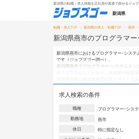
新潟県の転職・求人情報を正社員や派遣で探せるジョブ
新潟県
転職・求人TOP
新潟県の求人・転職TOP
燕市
新潟県燕市のプログラマー
メニュー
新潟県燕市におけるプログラマー･システ
です（ジョブズゴー調べ）。
トップ
新潟県燕市でプログラマー･システムエン
橋本電気商会
などがあり、未経験や短期等
詳細情報で求人を探す
新潟県燕市の地域密着型の求人サイトであ
は0件、
アルバイト・パートの求人
は0件
ハローワークにはない求人も多数扱ってお
求人検索の条件
テムエンジニアの求人・転職情報を探して
職種
プログラマー･シス
勤務地
燕市
休日
特に指定なし