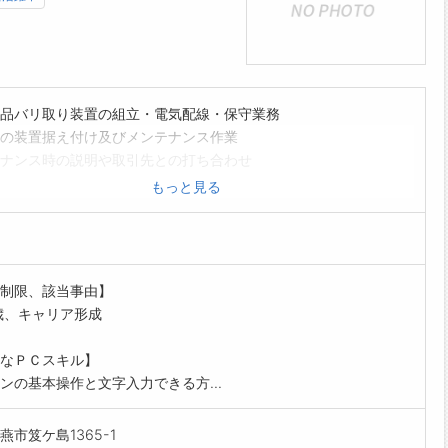
品バリ取り装置の組立・電気配線・保守業務
の装置据え付け及びメンテナンス作業
ナンス時の説明や取引先との打ち合わせ
習得はOJTにより行います
もっと見る
範囲:当社業務全般
制限、該当事由】
歳、キャリア形成
なＰＣスキル】
ンの基本操作と文字入力できる方...
燕市笈ケ島1365-1