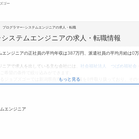
ズゴー
プログラマー･システムエンジニアの求人・転職
無料会員
･システムエンジニアの求人・転職情報
転職支援サービスについて
ジ
ムエンジニアの正社員の平均年収は387万円、派遣社員の平均月給は0
転職ノウハウ(応募書類の書き方・面接対策な
会
ジニアで求人を出している主な会社には、
社会福祉法人 つばめ福祉会
ど)
ご希望の条件で絞り込みができます。
お
るジョブズゴーでは新潟県燕市の求人情報を8件取り扱っており、その
もっと見る
転職・採用コラム
よ
です。
り、転職だけでなく、第二新卒から50代・60代以上の方の再就職も可
いる方は、ぜひ興味のある職種に応募してみてくださいね。
テムエンジニア