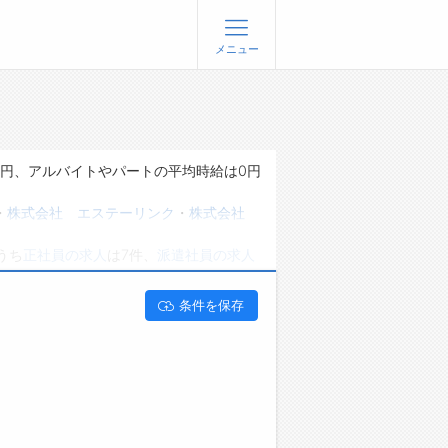
メニュー
登録
ログイン
ョブズゴーについて
万円、アルバイトやパートの平均時給は0円
社概要
・
株式会社 エステーリンク
・
株式会社
問い合わせ
うち
正社員の求人
は7件、
派遣社員の求人
くあるご質問
能です。 新潟県燕市でプログラマー･シス
条件を保存