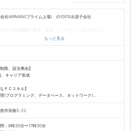
会社AIRMAN(プライム上場) の100%出資子会社
RMANの産業機械の修理・設置・メンテナンス及びそれに
す る部品販売を行っています。
もっと見る
システムの開発・運用保守
内教育の教材作成
内のパソコントラブル対応
の採用ですが勤務地は新潟県燕市になります。
制限、該当事由】
囲:変更なし
歳、キャリア形成
なＰＣスキル】
理(プログラミング、データベース、ネットワーク)...
燕市笹曲5-22
間：8時30分〜17時30分