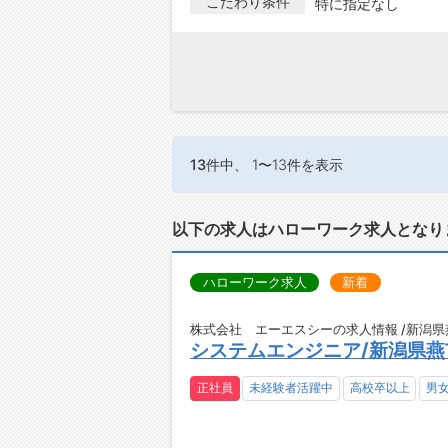
こだわり条件
特に指定なし
13件
中、 1〜13件を表示
以下の求人はハローワーク求人となり
ハローワーク求人
新着
株式会社 エーエスシーの求人情報 /新潟県
システムエンジニア/新潟県燕
正社員
未経験者活躍中
高校卒以上
男