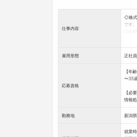
◇株式
です。
仕事内容
◇AI
付随
◇社内
◇社
雇用形態
正社員
◇社
本社で
【年齢
変更範
〜35
応募資格
【必要
情報処
勤務地
新潟県
就業時