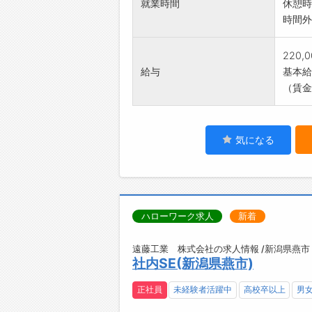
就業時間
休憩時
時間外
220,
給与
基本給：
（賃金
気になる
ハローワーク求人
新着
遠藤工業 株式会社の求人情報 /新潟県燕市
社内SE(新潟県燕市)
正社員
未経験者活躍中
高校卒以上
男