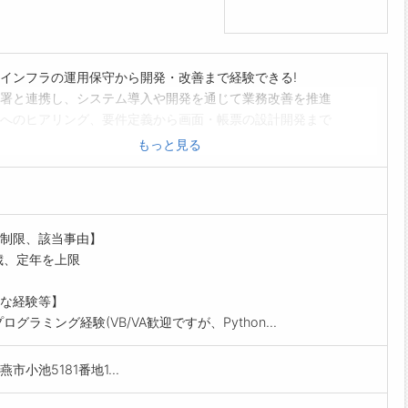
インフラの運用保守から開発・改善まで経験できる!
署と連携し、システム導入や開発を通じて業務改善を推進
へのヒアリング、要件定義から画面・帳票の設計開発まで
システム、Office365等、社内システムの保守改修
もっと見る
、サーバ、ネットワーク等各種設定保守管理と障害対応
自動化ツールの提案・作成で社内DXと効率化をリード
システムに携わり、幅広いIT知識と実務経験を習得可能。
幅を広げ、自らの手で社内環境をより良くできる環境です。
制限、該当事由】
囲:会社の定める業務
歳、定年を上限
な経験等】
ログラミング経験(VB/VA歓迎ですが、Python...
市小池5181番地1...