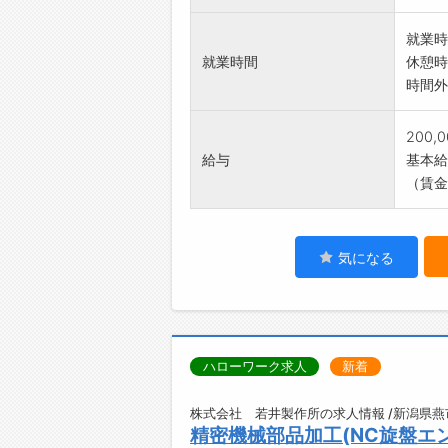
就業時
就業時間
休憩時
時間外
200,
給与
基本給：
（賃金
気になる
ハローワーク求人
新着
株式会社 若井製作所の求人情報 /新潟県燕
精密機械部品加工(NC旋盤エ