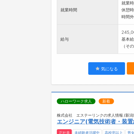
就業時
就業時間
休憩時
時間外
245,
給与
基本給：
（その
気になる
ハローワーク求人
新着
株式会社 エステーリンクの求人情報 /新潟
エンジニア(電気技術者・装置
正社員
未経験者活躍中
高校卒以上
男