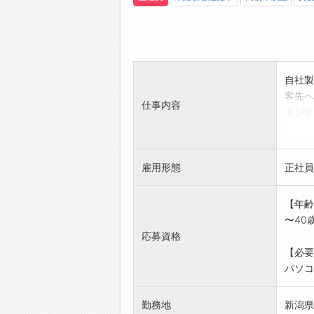
自社製
客先へ
仕事内容
メンテ
*技術
変更
雇用形態
正社員
【年齢
〜40
応募資格
【必要
パソコ
勤務地
新潟県