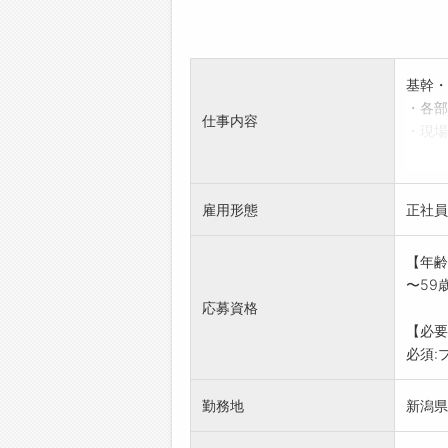
基幹・
・各部
仕事内容
・現場
・基幹
・PC
・業務
雇用形態
正社員
多彩な
実務の
【年齢
変更範
〜59
応募資格
【必要
必須:プ
勤務地
新潟県燕